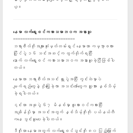
ယ္။
နေမာ လက်ရွေးစင်ကစားသမားဘဝက အနားယူ
==========================
ဘရာဇီးလ်ဂိုးအများဆုံးမှတ်တမ်းရှင် နေမာဟာ ကမ္ဘာ့ဖလား
ပြိုင်ပွဲ ၁၆ သင်းအဆင့်က ထွက်လိုက်ရပြီး
နောက် လက်ရွေးစင် ကစားသမားဘဝက အနားယူခဲ့ပြီဖြစ်ပါ
တယ်။
နေမာဟာ ဘရာဇီးလ်အသင်း ရှုးပွဲအပြီး ကွင်းထဲမှာပဲ
မျက်ရည်တွေနဲ့ ငိုကြွေးခဲ့ကာ အသင်းဖော်တွေက သူ့အား နှစ်သိမ့်
ခဲ့ရပါတယ်။
၎င်းဟာ အခုပွဲ ၆၇ မိနစ်မှာ လူစားဝင်ကစားပြီး
အချိန်ပိုမှာ အသင်းအတွက် နှစ်သိမ့်ဂိုးကို ပယ်နယ်တီ
ကနေ သွင်းယူပေးခဲ့ပါတယ်။
ဒီဂိုးဟာ နေမာအတွက် လက်ရွေးစင်သွင်းဂိုး ၈၀ ပြည့်မြောက်