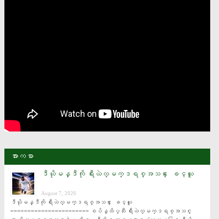
အားကစား
ဒီယိုမန္ဒီကို ရီးယဲလ္မက္ဒရစ္အသင္း ေခၚယူ
August 7, 2026
ဒီယိုမန္ဒီကို ရီးယဲလ္မက္ဒရစ္အသင္း ေခၚယူ 
======================= စပိန္ထိပ္သီး ရီးယဲလ္မက္ဒရစ္အသင္း