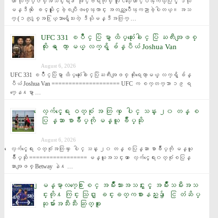
ဟာ လိုက္ပ္ဇစ္အသင္းရဲ႕ အိုင္ဗရီကိုစ္ လူငယ္ေတာင္ပံၾကယ္ပြင့္ ဒီယို
မန္ဒီကို ေခၚယူႏိုင္ခဲ့ၿပီျဖစ္ေၾကာင္း အတည္ျပဳေၾကညာခဲ့ပါတယ္။ အသ
က္ (၁၉)ႏွစ္အ႐ြယ္သာရွိေသးတဲ့ ဒီယိုမန္ဒီအတြက္ …
UFC 331 ၿပိဳင္ ပြဲ မွာ ထိပ္ဆုံးေခါင္ ပြဲ ႀကီးအျဖစ္
ထိုး ရ ေတာ့ မယ့္ လက္ရွိ ခ်န္ပီယံ ‌Joshua Van
August 6, 2026
UFC 331 ၿပိဳင္ပြဲမွာ ထိပ္ဆုံးေခါင္ပြဲႀကီးအျဖစ္ ထိုးရေတာ့မယ့္ လက္ရွိ ခ်န္
ပီယံ ‌Joshua Van ==================== UFC က စက္တက္ဘာ ၁၉ ရ
က္ေန႔မွာ …
ေလ့က်င့္ေရး ဝတ္စုံ အ တြ က္ ေပါင္ သန္း ၂၀ တန္ စ
ပြ န္ဆာ စာခ်ဳပ္ကို မန္ယူ ခ်ဳပ္ဆို
August 6, 2026
ေလ့က်င့္ေရး ဝတ္စုံအတြက္ ေပါင္ သန္း ၂၀ တန္ စပြန္ဆာ စာခ်ဳပ္ကို မန္ယူ 
ခ်ဳပ္ဆို ================= မန္ယူအသင္းဟာ ေလ့က်င့္ေရး၀တ္စုံစပြန္
ဆာအျဖစ္ Betway နဲ႔ …
ျမန္မာ့လက္ေ႐ြးစင္ အမ်ိဳးသားအသင္းႏွင့္ အမ်ိဳးသမီးအသ
င္းတို႔ ကြင္း သြင္း ျခင္းခတ္ကစားနည္း၌ ေငြ တံဆိပ္
ဆုမ်ားအသီးသီး ဆြတ္ခူး