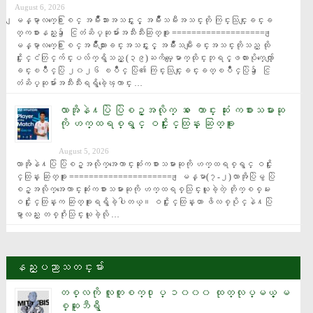
August 6, 2026
ျမန္မာ့လက္ေ႐ြးစင္ အမ်ိဳးသားအသင္းႏွင့္ အမ်ိဳးသမီးအသင္းတို ကြင္းသြင္းျခင္းခ
တ္ကစားနည္း၌ ေငြတံဆိပ္ဆုမ်ားအသီးသီးဆြတ္ခူး ==================== ျ
မန္မာ့လက္ေ႐ြးစင္အမ်ိဳးသားျခင္းအသင္းႏွင့္ အမ်ိဳးသမီးျခင္းအသင္းတိုသည္ ထို
င္းႏိုင္ငံတြင္က်င္းပလ်က္ရွိသည့္ (၃၉)ႀကိမ္ေျမာက္ထိုင္းဘုရင့္ဖလားပိုက္ေက်ာ္ျ
ခင္းၿပိဳင္ပြဲ ၂၀၂၆ ၿပိဳင္ ပြဲ၏ ကြင္းသြင္းျခင္းခတ္ၿပိဳင္ပြဲ၌ ေငြ
တံဆိပ္ဆုမ်ားအသီးသီးရရွိခဲ့ေၾကာင္း …
လာအိုနဲ႔ပြဲ ပြဲစဥ္အလိုက္ အ ေကာင္း ဆုံး ကစားသမားဆု
ကို ဟက္ထရစ္ရွင္ ဝင္းႏိုင္ထြန္း ဆြတ္ခူး
August 5, 2026
လာအိုနဲ႔ပြဲ ပြဲစဥ္အလိုက္အေကာင္းဆုံးကစားသမားဆုကို ဟက္ထရစ္ရွင္ ဝင္းႏို
င္ထြန္း ဆြတ္ခူး ====================== ျမန္မာ(၇-၂)လာအိုပြဲမွ ပြဲ
စဥ္အလိုက္အေကာင္းဆုံးကစားသမားဆုကို ဟက္ထရစ္သြင္းယူခဲ့တဲ့ တိုက္စစ္မႉး 
ဝင္းႏိုင္ထြန္းက ဆြတ္ခူးရရွိခဲ့ပါတယ္။ ဝင္းႏိုင္ထြန္းဟာ ဖိလစ္ပိုင္နဲ႔ပြဲ
မွာလည္း တစ္ဂိုးသြင္းယူခဲ့လို …
နည္းပညာသတင္းမ်ား
တစ္လကို လူတူစက္႐ုပ္ ၁၀၀၀ ထုတ္လုပ္မယ့္ မ
စ္ဆူဘီရွီ