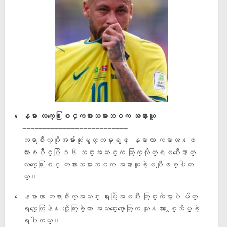
ေနမာ လက္ေ႐ြးစင္ကစားသမားဘဝက အနားယူ
==========================
ဘရာဇီးလ္ဂိုးအမ်ားဆုံးမွတ္တမ္းရွင္ ေနမာဟာ ကမာၻ႔ဖ
လားၿပိဳင္ပြဲ ၁၆ သင္းအဆင့္က ထြက္လိုက္ရၿပီးေနာက္
လက္ေ႐ြးစင္ ကစားသမားဘဝက အနားယူခဲ့ၿပီျဖစ္ပါတ
ယ္။
ေနမာဟာ ဘရာဇီးလ္အသင္း ရႈးပြဲအၿပီး ကြင္းထဲမွာပဲ မ်က္
ရည္ေတြနဲ႔ ငိုေႂကြးခဲ့ကာ အသင္းေဖာ္ေတြက သူ႔အား ႏွစ္သိမ့္ခဲ့
ရပါတယ္။