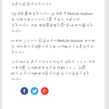
တဲ့ဂိုးလည်း ဖြစ်ခဲ့ပါတယ်။
”ကျွန်တော် ကြိုးစားခဲ့ပါတယ်။ ကျွန်တော် ဒီ MetLife Stadium
မှာ ကစားသမားဘဝစတင်ပြီး ဒီမှာပဲ အဆုံးသတ်
ခဲ့ပါတယ်။ အခု အားလုံးပြီးဆုံးသွားပါပြီ”လို နေမာက ပြောခဲ့ပါ
တယ်။
နေမာဟာ ၂၀၁၀ ပြည့်နှစ်က MetLife Stadium မှာကစား
တဲ့ အမေရိကန်နဲ့ခြေစမ်းပွဲမှာ လက်ရွေးစင်ပွဲဦးထွက်ခဲ့
ပါတယ်။
၎င်းအနေနဲ့ နိုင်ငံအသင်းအတွက် ပွဲပေါင်း ၁၃၀ အထိ
ကစားခဲ့ပြီး ပွဲအများဆုံးစာရင်းမှာ ကာဖူး(၁၄၂ ပွဲ)ပြီး
နောက် ဒုတိယအများဆုံးအဖြစ်လည်း ရပ်တည်နိုင်ခဲ့ပါ
တယ်။