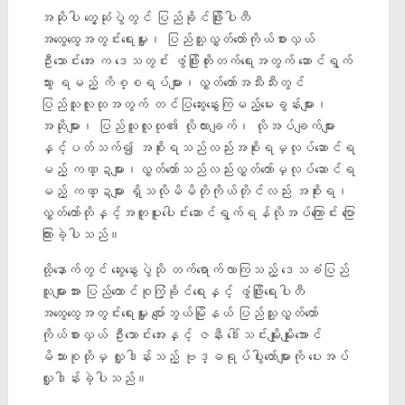
အဆိုပါ တွေ့ဆုံပွဲတွင် ပြည်ခိုင်ဖြိုးပါတီ
အထွေထွေအတွင်းရေးမှူး၊ ပြည်သူ့လွှတ်တော်ကိုယ်စားလှယ်
ဦးသောင်းအေး က ဒေသတွင်း ဖွံဖြိုးတိုးတက်ရေးအတွက် ဆောင်ရွက်
သွား ရမည့် ကိစ္စရပ်များ၊လွှတ်တော်အသီးသီးတွင်
ပြည်သူလူထုအတွက် တင်ပြဆွေးနွေးကြမည့်မေးခွန်းများ၊
အဆိုများ၊ ပြည်သူလူထု၏ လိုလားချက်၊ လိုအပ်ချက်များ
နှင့်ပတ်သက်၍ အစိုးရသည်လည်းအစိုးရမှလုပ်ဆောင်ရ
မည့် ကဏ္ဍများ၊လွှတ်တော်သည်လည်းလွှတ်တော်မှလုပ်ဆောင်ရ
မည့် ကဏ္ဍများ ရှိသလိုမိမိတိုကိုယ်တိုင်လည်း အစိုးရ၊
လွှတ်တော်တိုနှင့်အတူပူးပေါင်းဆောင်ရွက်ရန်လိုအပ်ကြောင်း ပြော
ကြားခဲ့ပါသည်။
ထို့နောက်တွင် ဆွေးနွေးပွဲသို တက်ရောက်လာကြသည့် ဒေသခံပြည်
သူများအား ပြည်ထောင်စုကြံ့ခိုင်ရေးနှင့် ဖွံဖြိုးရေးပါတီ
အထွေထွေအတွင်းရေးမှူး ပျော်ဘွယ်မြိုနယ် ပြည်သူ့လွှတ်တော်
ကိုယ်စားလှယ် ဦးသောင်းအေးနှင့် ဇနီး ဒေါ်သင်းမျိုးမျိုးအောင်
မိသားစုတိုမှ လှူဒါန်းသည့် ဗုဒ္ဓရုပ်ပွါးတော်များကို ပေးအပ်
လှူဒါန်းခဲ့ပါသည်။