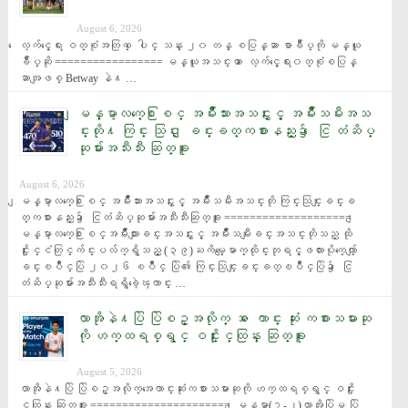
August 6, 2026
ေလ့က်င့္ေရး ဝတ္စုံအတြက္ ေပါင္ သန္း ၂၀ တန္ စပြန္ဆာ စာခ်ဳပ္ကို မန္ယူ 
ခ်ဳပ္ဆို ================= မန္ယူအသင္းဟာ ေလ့က်င့္ေရး၀တ္စုံစပြန္
ဆာအျဖစ္ Betway နဲ႔ …
ျမန္မာ့လက္ေ႐ြးစင္ အမ်ိဳးသားအသင္းႏွင့္ အမ်ိဳးသမီးအသ
င္းတို႔ ကြင္း သြင္း ျခင္းခတ္ကစားနည္း၌ ေငြ တံဆိပ္
ဆုမ်ားအသီးသီး ဆြတ္ခူး
August 6, 2026
ျမန္မာ့လက္ေ႐ြးစင္ အမ်ိဳးသားအသင္းႏွင့္ အမ်ိဳးသမီးအသင္းတို ကြင္းသြင္းျခင္းခ
တ္ကစားနည္း၌ ေငြတံဆိပ္ဆုမ်ားအသီးသီးဆြတ္ခူး ==================== ျ
မန္မာ့လက္ေ႐ြးစင္အမ်ိဳးသားျခင္းအသင္းႏွင့္ အမ်ိဳးသမီးျခင္းအသင္းတိုသည္ ထို
င္းႏိုင္ငံတြင္က်င္းပလ်က္ရွိသည့္ (၃၉)ႀကိမ္ေျမာက္ထိုင္းဘုရင့္ဖလားပိုက္ေက်ာ္ျ
ခင္းၿပိဳင္ပြဲ ၂၀၂၆ ၿပိဳင္ ပြဲ၏ ကြင္းသြင္းျခင္းခတ္ၿပိဳင္ပြဲ၌ ေငြ
တံဆိပ္ဆုမ်ားအသီးသီးရရွိခဲ့ေၾကာင္း …
လာအိုနဲ႔ပြဲ ပြဲစဥ္အလိုက္ အ ေကာင္း ဆုံး ကစားသမားဆု
ကို ဟက္ထရစ္ရွင္ ဝင္းႏိုင္ထြန္း ဆြတ္ခူး
August 5, 2026
လာအိုနဲ႔ပြဲ ပြဲစဥ္အလိုက္အေကာင္းဆုံးကစားသမားဆုကို ဟက္ထရစ္ရွင္ ဝင္းႏို
င္ထြန္း ဆြတ္ခူး ====================== ျမန္မာ(၇-၂)လာအိုပြဲမွ ပြဲ