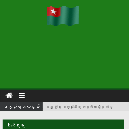
ေနာက္ဆံုးရသတင္းမ်ား
ျပည္ တြင္း စက္သုံးဆီေဈး တစ္လီတာလွ်င္ က်ပ္
၁၇၀ မွ ၂၆၅ အထိ ျမင့္တက္
တစ္လကို လူတူစက္႐ုပ္ ၁၀၀၀ ထုတ္လုပ္မယ့္ မစ္ဆူဘီရွီ
ပါတီေရးရာ