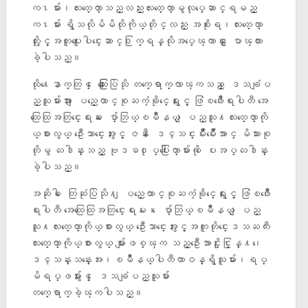
က႑မ်ား၊လႊတ္ေတာ္သည္လည္းလႊတ္ေတာ္မွလုပ္ေဆာင္ရမည့္
က႑မ်ား ရွိသလိုမိမိတိုကိုယ္တိုင္လည္း အစိုးရ၊လႊတ္ေတာ္
တိုႏွင့္အတူပူးေပါင္းေဆာင္႐ြက္ရန္လိုအပ္ေၾကာင္း ေျပာၾကား
ခဲ့ပါသည္။
ထို႔ေနာက္တြင္ ေဆြးေႏြးပြဲသို တက္ေရာက္လာၾကသည့္ ေဒသခံျပ
ည္သူမ်ားအား ျပည္ေထာင္စုႀကံ့ခိုင္ေရးႏွင့္ ဖြံၿဖိဳးေရးပါတီ အေ
ထြေထြအတြင္းေရးမႉး ေပ်ာ္ဘြယ္ၿမိဳနယ္ ျပည္သူ႔လႊတ္ေတာ္ကို
ယ္စားလွယ္ ဦးေသာင္းေအးႏွင့္ ဇနီး ေဒၚသင္းမ်ိဳးမ်ိဳးေအာင္ မိသားစု
တိုမွ လႉဒါန္းသည့္ ဗုဒၶ႐ုပ္ပြါးေတာ္မ်ားကို ေပးအပ္လႉဒါန္း
ခဲ့ပါသည္။
အဆိုပါ ေတြဆုံပြဲသို႔ ျပည္ေထာင္စုႀကံ့ခိုင္ေရးႏွင့္ ဖြံၿဖိဳးေ
ရးပါတီ အေထြေထြအတြင္းေရးမႉး၊ ေပ်ာ္ဘြယ္ၿမိဳနယ္ ျပည္
သူ႔လႊတ္ေတာ္ကိုယ္စားလွယ္ ဦးေသာင္းေအးႏွင့္အတူတိုင္းေဒသႀကီး
လႊတ္ေတာ္ကိုယ္စားလွယ္ မ်ားျဖစ္ၾက သည့္ဦးေအာင္ႏိုင္ၫြန္႔၊ေ
ဒၚသန္းသန္းေအး၊ၿမိဳနယ္ပါတီတာဝန္ရွိသူမ်ား၊ရပ္
မိရပ္ဖမ်ားႏွင့္ ေဒသခံျပည္သူမ်ား
တက္ေရာက္ခဲ့ၾကပါသည္။