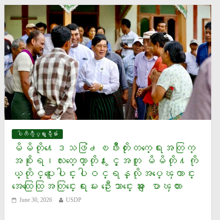
ပါတီလွဳပ္ရွားမွဳမ်ား
မိမိတို႔ေဒသဖြံ႕ၿဖိဳးတိုးတက္ေရးအတြက္
အစိုးရ၊လႊတ္ေတာ္တို႔ႏွင့္အတူ မိမိတို႔ကို
ယ္တိုင္ပူးေပါင္းပါဝင္ရန္လိုအပ္​ေၾကာင္း
အေထြေထြအတြင္းေရးမႉး ဦးေသာင္းေအး ေျပာၾကား
June 30, 2026
USDP