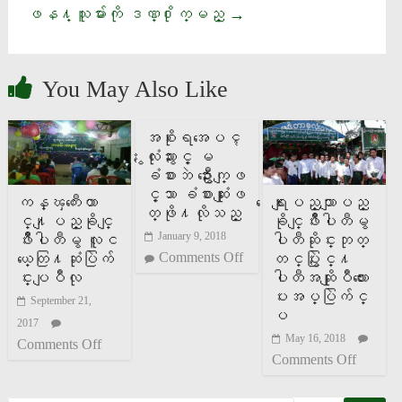
ဖန႔္သူမ်ားကို ဒဏ္႐ိုက္မည္
→
You May Also Like
အစုိးရအေပၚ
ႏွလုံးသားႏွင့္ မ
ခံစားဘဲ ဦးေႏွာက္ျဖ
င့္သာ ခံစားဆုံးျဖ
ကန္ၾကီးေထာ
ေရႊျပည္သာျပည္
တ္ဖုိ႔လုိသည္
င္႔ျပည္ခိုင္ျ
ခိုင္ျဖိဳးပါတီမွ
January 9, 2018
ဖိဳးပါတီမွ လူင
ပါတီဆိုင္းဘုတ္
Comments Off
ယ္ေတြ႔ဆုံပြဲက်
တင္ပြဲႏွင္႔
င္းပျပဳလု
ပါတီအဆိုျပဳလႊာေ
ပးအပ္ပြဲက်င္
September 21,
ပ
2017
May 16, 2018
Comments Off
Comments Off