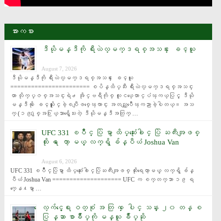
အားကစား
ဒီယိုမန္ဒီကို ရီးယဲလ္မက္ဒရစ္အသင္း ေခၚယူ
August 7, 2026
ဒီယိုမန္ဒီကို ရီးယဲလ္မက္ဒရစ္အသင္း ေခၚယူ 
======================= စပိန္ထိပ္သီး ရီးယဲလ္မက္ဒရစ္အသင္း
ဟာ လိုက္ပ္ဇစ္အသင္းရဲ႕ အိုင္ဗရီကိုစ္ လူငယ္ေတာင္ပံၾကယ္ပြင့္ ဒီယို
မန္ဒီကို ေခၚယူႏိုင္ခဲ့ၿပီျဖစ္ေၾကာင္း အတည္ျပဳေၾကညာခဲ့ပါတယ္။ အသ
က္ (၁၉)ႏွစ္အ႐ြယ္သာရွိေသးတဲ့ ဒီယိုမန္ဒီအတြက္ …
UFC 331 ၿပိဳင္ ပြဲ မွာ ထိပ္ဆုံးေခါင္ ပြဲ ႀကီးအျဖစ္
ထိုး ရ ေတာ့ မယ့္ လက္ရွိ ခ်န္ပီယံ ‌Joshua Van
August 6, 2026
UFC 331 ၿပိဳင္ပြဲမွာ ထိပ္ဆုံးေခါင္ပြဲႀကီးအျဖစ္ ထိုးရေတာ့မယ့္ လက္ရွိ ခ်န္
ပီယံ ‌Joshua Van ==================== UFC က စက္တက္ဘာ ၁၉ ရ
က္ေန႔မွာ …
ေလ့က်င့္ေရး ဝတ္စုံ အ တြ က္ ေပါင္ သန္း ၂၀ တန္ စ
ပြ န္ဆာ စာခ်ဳပ္ကို မန္ယူ ခ်ဳပ္ဆို