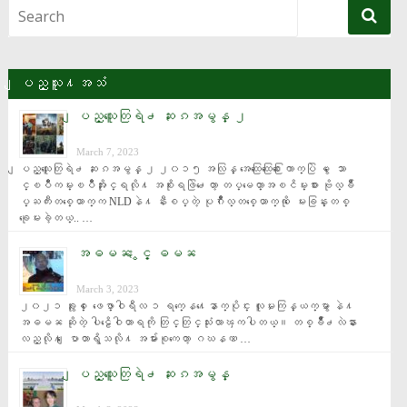
ျပည္သူ႔အသံ
ျပည္သူေတြရဲ႕ ဆႏၵအမွန္ ၂
March 7, 2023
ျပည္သူေတြရဲ႕ ဆႏၵအမွန္ ၂ ၂၀၁၅ အလြန္ အေထြေထြေ႐ြးေကာက္ပြဲ မွ ေသာ
င္ၿပိဳကမ္းၿပိဳအႏိုင္ရလို႔ အစိုးရဖြဲ႕ေတာ့ တပ္မေတာ္အၿငိမ္းစား ဗိုလ္ခ်ဳ
ပ္ႀကီးတစ္ေယာက္က NLDနဲ႔ နီးစပ္တဲ့ ပုဂၢိဳလ္တစ္ေယာက္ကို ေမးခြန္းတစ္
ခုေမးခဲ့တယ္.. …
အဓမၼ ႏွင့္ ဓမၼ
March 3, 2023
၂၀၂၁ ခုႏွစ္ ေဖေဖာ္ဝါရီလ ၁ ရက္ေန႔ေနာက္ပိုင္း လူမႈကြန္ယက္မွာ နဲ႔ 
အဓမၼ ဆိုတဲ့ ပါဠိေဝါဟာရကို တြင္တြင္သုံးလာၾကပါတယ္။ တစ္ခ်ိဳ႕လဲနား
လည္လို႔ ေျပာတာရွိသလို႔ အမ်ားစုကေတာ့ ဂဃနဏ …
ျပည္သူေတြရဲ႕ ဆႏၵအမွန္