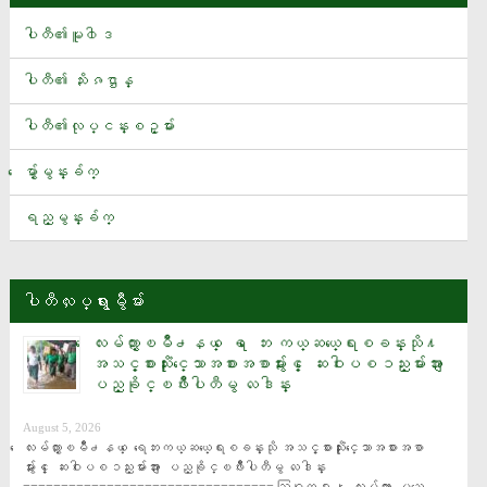
UFC 331 ၿပိဳင္ ပြဲ မွာ ထိပ္ဆုံးေခါင္ ပြဲ ႀကီးအျဖစ္ ထိုး ရ ေတာ့ မယ့္ လက္ရွိ
ပါတီ၏မူ၀ါဒ
ခ်န္ပီယံ ‌Joshua Van
ယြမ္ ၂၀၀၀ တန္ က်န္းမာေရး လက္ စြပ္ Casio မိတ္ဆက္
ပါတီ၏ သႏိၷဌာန္
ႏိုင္ငံေတာ္သမၼတ ထိုင္းႏိုင္ငံသို႔ ေရာက္ရွိ
ပါတီ၏လုပ္ငန္းစဥ္မ်ား
ေလ့က်င့္ေရး ဝတ္စုံ အ တြ က္ ေပါင္ သန္း ၂၀ တန္ စ ပြ န္ဆာ စာခ်ဳပ္ကို မ
န္ယူ ခ်ဳပ္ဆို
ေမွ်ာ္မွန္းခ်က္
ျမန္မာ့လက္ေ႐ြးစင္ အမ်ိဳးသားအသင္းႏွင့္ အမ်ိဳးသမီးအသင္းတို႔ ကြင္း သြင္း ျခ
ရည္မွန္းခ်က္
င္းခတ္ကစားနည္း၌ ေငြ တံဆိပ္ဆုမ်ားအသီးသီး ဆြတ္ခူး
ေလးမ်က္ႏွာၿမိဳ႕နယ္ ေရ ေဘး ကယ္ဆယ္ေရးစခန္းသို႔ အသင့္စားသုံးႏိုင္ေသာအစား
အစာမ်ားႏွင့္ ေဆးဝါးပစၥည္းမ်ားအား ျပည္ခိုင္ၿဖိဳးပါတီမွ လႉဒါန္း
ပါတီလႈပ္ရွားမွဳမ်ား
ေရႀကီးနစ္ျမဳပ္မႈဒဏ္ခံရသည့္ ေက်း႐ြာမ်ားရွိ ျပည္သူမ်ားအား ျပည္ခိုင္ၿဖိဳး
ေလးမ်က္ႏွာၿမိဳ႕နယ္ ေရ ေဘး ကယ္ဆယ္ေရးစခန္းသို႔
ပါတီက ကူညီေထာက္ပံ့
အသင့္စားသုံးႏိုင္ေသာအစားအစာမ်ားႏွင့္ ေဆးဝါးပစၥည္းမ်ားအား ျ
ဒီယိုမန္ဒီကို ရီးယဲလ္မက္ဒရစ္အသင္း ေခၚယူ
ပည္ခိုင္ၿဖိဳးပါတီမွ လႉဒါန္း
August 5, 2026
ေလးမ်က္ႏွာၿမိဳ႕နယ္ ေရေဘးကယ္ဆယ္ေရးစခန္းသို အသင့္စားသုံးႏိုင္ေသာအစားအစာ
မ်ားႏွင့္ ေဆးဝါးပစၥည္းမ်ားအား ျပည္ခိုင္ၿဖိဳးပါတီမွ လႉဒါန္း 