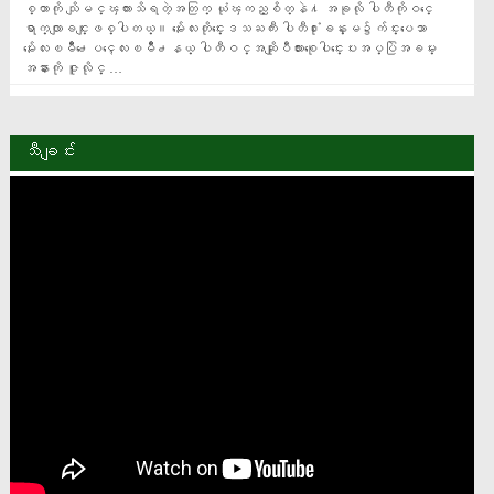
စ္တာကို သိျမင္ၾကားသိရတဲ့အတြက္ ယံုၾကည္စိတ္နဲ႔ အခုလို ပါတီကိုဝင္ေ
ရာက္လာျခင္းျဖစ္ပါတယ္​။ မႏၲေလးတိုင္းေဒသႀကီး ပါတီ႐ံုးခန္းမ၌က်င္းပေသာ 
မႏၲေလးၿမိဳ႕ေပၚေလးၿမိဳ႕နယ္ ပါတီဝင္အဆုိျပဳလႊာစုေပါင္းေပးအပ္ပြဲအခမ္း
အနားကုိ ဇူလိုင္ …
သီချင်း