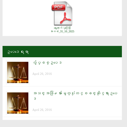
ရွေးကောက်ပွဲကြေငြာ
စာတမ်း_31_10_2025
ဥပေဒေရးရာ
လွ်ပ္စစ္ဥပေဒ
April 26, 2016
အသင္းအဖြဲ႕မ်ားမွတ္ပုံတင္ၿခင္းဆိုင္ရာဥပေ
ဒ
April 26, 2016