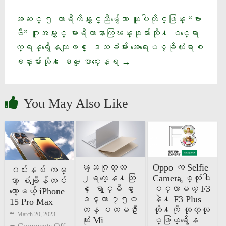
အဆင့္ ၅ ဟာရီကိန္းႏွင့္ညီမွ်ေသာ ဆူပါတိုင္ဖြန္း “ဗာ
ဗီ” ဂူအမ္ႏွင့္ မာရီယာနာကြၽန္းစုမ်ားသို႔ ဝင္ေရာ
က္ရန္ရွိေနသျဖင့္ ေဒသခံမ်ား အေရးေပၚခိုလႈံရာစ
ခန္းမ်ားသို႔ ေ႐ႊ႕ေျပာင္းေနရ
→
You May Also Like
ၾသဂုတ္လ
Oppo က Selfie
ဂင်းနစ် ကမ္
၂ရက္ေန႔တြ
Camera ႏွစ္လံုးပါ
ဘာ့ စံချိန်တင်
င္ ေရွာင္မီ မွ ေ
ဝင္လာမယ့္ F3
တော့မယ့် iPhone
ဒၚလာ ၇၅၀
နဲ႔ F3 Plus
15 Pro Max
တန္ ပထမဦး
တို႔ကုိ ထုတ္လု
March 20, 2023
ဆံုး Mi
ပ္ဖြယ္ရွိေန