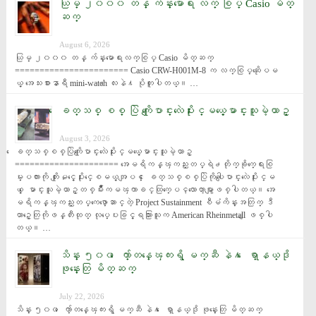
ယြမ္ ၂၀၀၀ တန္ က်န္းမာေရး လက္ စြပ္ Casio မိတ္
ဆက္
August 6, 2026
ယြမ္ ၂၀၀၀ တန္ က်န္းမာေရးလက္စြပ္ Casio မိတ္ဆက္ 
======================= Casio CRW-H001M-8 က လက္စြပ္ဆိုေပမ
ယ့္ အေသးစားနာရီ mini-watch ေလးနဲ႔ ပိုတူပါတယ္။ …
ေခတ္သစ္ စစ္ ပြဲ ကိုေျပာင္းလဲေပးႏိုင္မယ့္ေမာင္းသူမဲ့ယာဥ္
August 3, 2026
ေခတ္သစ္စစ္ပြဲကိုေျပာင္းလဲေပးႏိုင္မယ့္ေမာင္းသူမဲ့ယာဥ္ 
===================== အေမရိကန္ၾကည္းတပ္ရဲ႕တိုက္ခိုက္ေရးစြ
မ္းပကားကို တိုးျမႇင့္ေပးႏိုင္ေစမယ့္အျပင္ ေခတ္သစ္စစ္ပြဲကိုပါေျပာင္းလဲေပးႏိုင္မ
ယ့္ ေမာင္းသူမဲ့ယာဥ္တစ္မ်ိဳးကမၾကာခင္ထြက္ေပၚလာေတာ့မွာျဖစ္ပါတယ္။ အေ
မရိကန္ၾကည္းတပ္ကေဖာ္ေဆာင္တဲ့ Project Sustainment စီမံကိန္းအတြက္ ဒီ
ယာဥ္ေတြကိုဖန္တီးထုတ္ လုပ္ေပးခြင့္ရသြားသူက American Rheinmetall ျဖစ္ပါ
တယ္။ …
သိန္း ၅၀၀ ေက်ာ္တန္ေၾကးရွိ မက္ဆီ နဲ႔ ေရာ္နယ္ဒို
ဖုန္းေတြ မိတ္ဆက္
July 22, 2026
သိန္း ၅၀၀ ေက်ာ္တန္ေၾကးရွိ မက္ဆီ နဲ႔ ေရာ္နယ္ဒို ဖုန္းေတြ မိတ္ဆက္ 