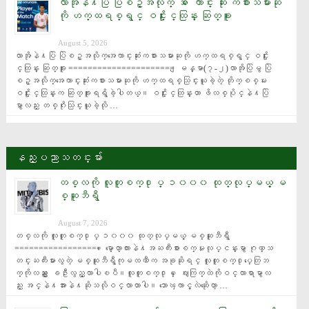
လာအိုနဲ႔ပြဲ ပြဲစဥ္အလိုက္ အ ေကာင္း ဆုံး ကစားသမားဆု
ကို ဟက္ထရစ္ရွင္ ဝင္းႏိုင္ထြန္း ဆြတ္ခူး
August 5, 2026
လာအိုနဲ႔ပြဲ ပြဲစဥ္အလိုက္အေကာင္းဆုံးကစားသမားဆုကို ဟက္ထရစ္ရွင္ ဝင္းႏို
င္ထြန္း ဆြတ္ခူး ====================== ျမန္မာ(၇-၂)လာအိုပြဲမွ ပြဲ
စဥ္အလိုက္အေကာင္းဆုံးကစားသမားဆုကို ဟက္ထရစ္သြင္းယူခဲ့တဲ့ တိုက္စစ္မႉး 
ဝင္းႏိုင္ထြန္းက ဆြတ္ခူးရရွိခဲ့ပါတယ္။ ဝင္းႏိုင္ထြန္းဟာ ဖိလစ္ပိုင္နဲ႔ပြဲ
မွာလည္း တစ္ဂိုးသြင္းယူခဲ့လို …
နည္းပညာသတင္းမ်ား
တစ္လကို လူတူစက္႐ုပ္ ၁၀၀၀ ထုတ္လုပ္မယ့္ မ
စ္ဆူဘီရွီ
August 7, 2026
တစ္လကို လူတူစက္႐ုပ္ ၁၀၀၀ ထုတ္လုပ္မယ့္ မစ္ဆူဘီရွီ 
================== ေမာ္ေတာ္ကားနဲ႔အႀကီးစားစက္မႈလုပ္ငန္းမွာ ဂုဏ္သ
တင္းႀကီးမားလွတဲ့ မစ္ဆူဘီရွီကုမၸဏီက အခုဆိုရင္ လူတူစက္႐ုပ္ေတြဘ
က္ကိုလည္း ေျခဦးလွည့္လာပါၿပီ။လူတူစက္႐ုပ္ ေဈးကြက္ထဲကိုဝင္လာရာမွာလ
ည္း အင္နဲ႔အားနဲ႔ဆိုသလိုဝင္လာတာပါ။ ဘာေၾကာင့္လဲဆိုေတာ့ …