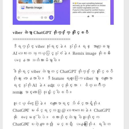
viber ထဲမွာ ChatGPT တိုက္႐ိုက္ သုံးႏိုင္ၿပီ
=========================
ဒီရက္ပိုင္း viber သုံးရင္းနဲ႔ ပုံပို႔ရင္ ေအာက္ေျခမွာ
AI သေကၤတ ၾကယ္ပြင့္ပုံစံနဲ႔ Remix image ဆိုၿပီး ေ
ပၚေနတာ သတိထားမိမွာပါ။
ဒါဆိုရင္ viber ထဲမွာတင္ ChatGPT တိုက္႐ိုက္ သုံးႏိုင္ၿပီ
လို႔ ေျပာေနတာပါ။ ဒီ feature ရသူေတြက viber မွာ စကားေျပာ
ရင္း ပုံကို AI နဲ႔ edit ျပင္ခိုင္းတာ ၊ စိတ္ႀကိဳက္
remix ေျပာင္းတာေတြ လုပ္ႏိုင္ပါၿပီ။
သူငယ္ခ်င္းေတြနဲ႔ စကားေျပာရင္း သိခ်င္တာရွိလို႔
ChatGPT ေမးခ်င္ရင္လည္း @ သေကၤတေလးနဲ႔ ChatGPT
ကို ေခၚေမး႐ုံပါပဲ။ စကားဝိုင္းထဲမွာ ပါသူတိုင္းက
ChatGPT ေပးတဲ့ အေျဖကို ျမင္ၿပီး ျပန္ေဆြးေႏြးလို႔ ရပါတ