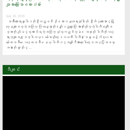
ပာျကားသြား​ေသာစကားသံမ်ား
July 26, 2018
  အမ်ဳိးသားေရးမူဝါဒကိုဦးတည္ၿပီး ဒို႔တာဝန္အေရးသံုးပါးကို ဦးထိပ္ထားေဆာင္ရြ
က္ေနတာျဖစ္တဲ့အတြက္ ကြၽန္ေတာ္တို႔လိုျပည္သူေတြ အားကိုးထိုက္တဲ့ပါတီႀကီးျဖ
စ္တာကို သိျမင္ၾကားသိရတဲ့အတြက္ ယံုၾကည္စိတ္နဲ႔ အခုလို ပါတီကိုဝင္ေ
ရာက္လာျခင္းျဖစ္ပါတယ္​။ မႏၲေလးတိုင္းေဒသႀကီး ပါတီ႐ံုးခန္းမ၌က်င္းပေသာ 
မႏၲေလးၿမိဳ႕ေပၚေလးၿမိဳ႕နယ္ ပါတီဝင္အဆုိျပဳလႊာစုေပါင္းေပးအပ္ပြဲအခမ္း
အနားကုိ ဇူလိုင္ …
သီချင်း