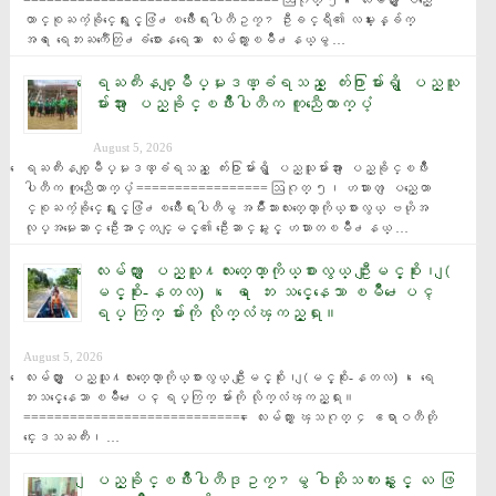
================================= ဩဂုတ္ ၅၊ ေလးမ်က္ႏွာ ျပည္ေ
ထာင္စုႀကံ့ခိုင္ေရးႏွင့္ဖြံ႕ၿဖိဳးေရးပါတီဥကၠ႒ ဦးခင္ရီ၏ လမ္းၫႊန္ခ်က္
အရ ေရေဘးႀကဳံေတြ႕ခံစားေနရေသာ ေလးမ်က္ႏွာၿမိဳ႕နယ္မွ …
ေရႀကီးနစ္ျမဳပ္မႈဒဏ္ခံရသည့္ ေက်း႐ြာမ်ားရွိ ျပည္သူ
မ်ားအား ျပည္ခိုင္ၿဖိဳးပါတီက ကူညီေထာက္ပံ့
August 5, 2026
ေရႀကီးနစ္ျမဳပ္မႈဒဏ္ခံရသည့္ ေက်း႐ြာမ်ားရွိ ျပည္သူမ်ားအား ျပည္ခိုင္ၿဖိဳး
ပါတီက ကူညီေထာက္ပံ့ ================= ဩဂုတ္ ၅၊ ဟသၤာတ ျပည္ေထာ
င္စုႀကံ့ခိုင္ေရးႏွင့္ဖြံ႕ၿဖိဳးေရးပါတီမွ အမ်ိဳးသားလႊတ္ေတာ္ကိုယ္စားလွယ္ ဗဟိုအ
လုပ္အမႈေဆာင္ ဦးေအာင္တင္ျမင့္၏ ဦးေဆာင္မႈႏွင့္ ဟသၤာတၿမိဳ႕နယ္ …
ေလးမ်က္ႏွာ ျပည္သူ႔လႊတ္ေတာ္ကိုယ္စားလွယ္ ဦးျမင့္စိုး၊ (ျ
မင့္စိုး-နတလ) ၊ ေရ ေဘး သင့္ေနေသာ ၿမိဳ႕ေပၚ
ရပ္ ကြက္ မ်ားကို လိုက္လံၾကည့္ရႈ။
August 5, 2026
ေလးမ်က္ႏွာ ျပည္သူ႔လႊတ္ေတာ္ကိုယ္စားလွယ္ ဦးျမင့္စိုး၊ (ျမင့္စိုး-နတလ) ၊ ေရေ
ဘးသင့္ေနေသာ ၿမိဳ႕ေပၚ ရပ္ကြက္ မ်ားကို လိုက္လံၾကည့္ရႈ။ 
============================= ေလးမ်က္ႏွာ ၾသဂုတ္ ၄ ဧရာဝတီတို
င္းေဒသႀကီး၊ …
ျပည္ခိုင္ၿဖိဳးပါတီဒုဥကၠ႒မွ ဝါဆိုသကၤန္းႏွင့္ လႉ ဖြ