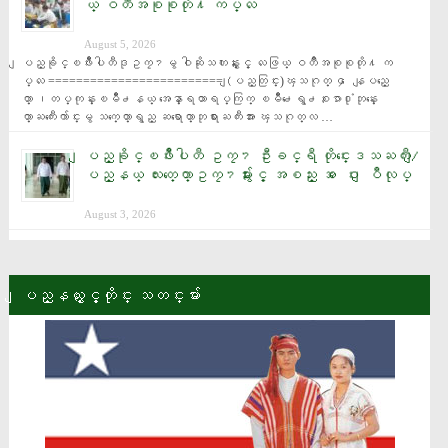
ယ္ ဝတၳဳအစုစုတို႔ ကပ္လႉ
August 5, 2026
ျပည္ခိုင္ၿဖိဳးပါတီဒုဥကၠ႒မွ ဝါဆိုသကၤန္းႏွင့္ လႉဖြယ္ ဝတၳဳအစုစုတို႔ က
ပ္လႉ ========================= (ျပည္တြင္း)ၾသဂုတ္ ၄ ေနျပည္ေ
တာ္ ၊တပ္ကုန္းၿမိဳ႕နယ္ အေနာ္ရထာရပ္ကြက္ ၿမိဳ႕ေရွ႕စႏၵာ႐ုံဘုန္းေ
တာ္ႀကီးေက်ာင္းမွ သက္ေတာ္ရွည္ ဆရာေတာ္ဘုရားႀကီးအား ၾသဂုတ္လ …
ျပည္ခိုင္ၿဖိဳးပါတီ ဥကၠ႒ ဦးခင္ရီ တိုင္းေဒသႀကီး/ျ
ပည္နယ္ လႊတ္ေတာ္ဥကၠ႒မ်ားႏွင့္ အစည္း အ ေဝး ျပဳလုပ္
August 3, 2026
ျပည္နယ္ႏွင့္တိုင္း သတင္းမ်ား