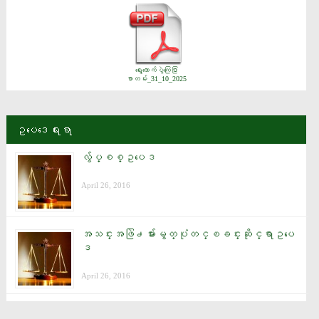
ရွေးကောက်ပွဲကြေငြာ
စာတမ်း_31_10_2025
ဥပေဒေရးရာ
လွ်ပ္စစ္ဥပေဒ
April 26, 2016
အသင္းအဖြဲ႕မ်ားမွတ္ပုံတင္ၿခင္းဆိုင္ရာဥပေ
ဒ
April 26, 2016