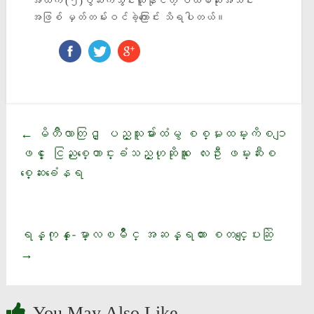
အထက် (၅)ပွဲဆက်သွင်းယူနိုင်တဲ့ ပထမဆုံးအသင်း
အဖြစ် မှတ်တမ်းဝင်ခဲ့ကြောင်း သိရပါတယ်။
မိတၳီလာတြင္ ျပည္သူမ်ားထံမွ စစ္မႈထမ္းကိစၥျ
←
ဖင့္ ေငြညႇစ္ေတာင္းခံသည္ဟုဆိုသူ ေလးဦး ဖမ္းဆီးစ
စ္ေဆးခံေနရ
ရန္ကုန္-ေမာ္လၿမိဳင္ အဆန္ရထား စတင္ေျပးဆြဲ
→
You May Also Like