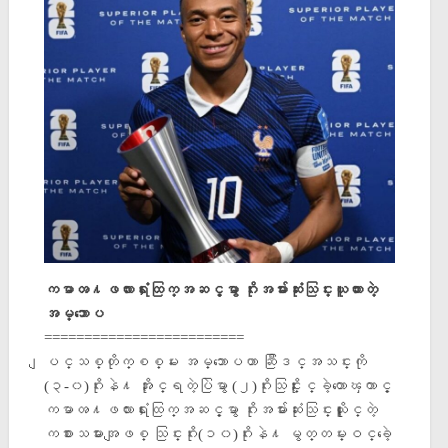
ကမာၻ႔ဖလားရႈံးထြက္အဆင့္မွာ ဂိုးအမ်ားဆုံးသြင္းယူထားတဲ့
အမ္ဘာေပ
=========================
ျပင္သစ္တိုက္စစ္မႉး အမ္ဘာေပဟာ ဆြီဒင္အသင္းကို
(၃-၀)ဂိုးနဲ႔ အႏိုင္ရတဲ့ပြဲမွာ (၂)ဂိုးသြင္းႏိုင္ခဲ့တာေၾကာင့္
ကမာၻ႔ဖလားရႈံးထြက္အဆင့္မွာ ဂိုးအမ်ားဆုံးသြင္းယူႏိုင္တဲ့
ကစားသမားအျဖစ္ သြင္းဂိုး(၁၀)ဂိုးနဲ႔ မွတ္တမ္းဝင္ခဲ့ေ