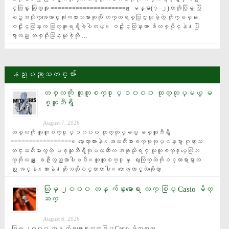
င္ထြန္း ဆြတ္ခူး ====================== ျမန္မာ(၇-၂)လာအိုပြဲမွ ပြဲ
စဥ္အလိုက္အေကာင္းဆုံးကစားသမားဆုကို ဟက္ထရစ္သြင္းယူခဲ့တဲ့ တိုက္စစ္မႉး 
ဝင္းႏိုင္ထြန္းက ဆြတ္ခူးရရွိခဲ့ပါတယ္။ ဝင္းႏိုင္ထြန္းဟာ ဖိလစ္ပိုင္နဲ႔ပြဲ
မွာလည္း တစ္ဂိုးသြင္းယူခဲ့လို …
နည္းပညာသတင္းမ်ား
တစ္လကို လူတူစက္႐ုပ္ ၁၀၀၀ ထုတ္လုပ္မယ့္ မ
စ္ဆူဘီရွီ
August 7, 2026
တစ္လကို လူတူစက္႐ုပ္ ၁၀၀၀ ထုတ္လုပ္မယ့္ မစ္ဆူဘီရွီ 
================== ေမာ္ေတာ္ကားနဲ႔အႀကီးစားစက္မႈလုပ္ငန္းမွာ ဂုဏ္သ
တင္းႀကီးမားလွတဲ့ မစ္ဆူဘီရွီကုမၸဏီက အခုဆိုရင္ လူတူစက္႐ုပ္ေတြဘ
က္ကိုလည္း ေျခဦးလွည့္လာပါၿပီ။လူတူစက္႐ုပ္ ေဈးကြက္ထဲကိုဝင္လာရာမွာလ
ည္း အင္နဲ႔အားနဲ႔ဆိုသလိုဝင္လာတာပါ။ ဘာေၾကာင့္လဲဆိုေတာ့ …
ယြမ္ ၂၀၀၀ တန္ က်န္းမာေရး လက္ စြပ္ Casio မိတ္
ဆက္
August 6, 2026
ယြမ္ ၂၀၀၀ တန္ က်န္းမာေရးလက္စြပ္ Casio မိတ္ဆက္ 