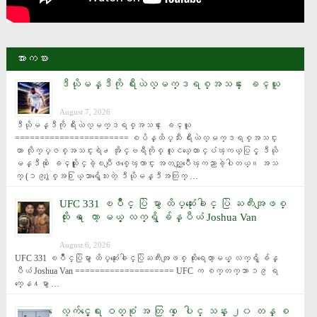
အားကစား
ဒီယိုမန္ဒီကို ရီးယဲလ္မက္ဒရစ္အသင္း ေခၚယူ
August 7, 2026
ဒီယိုမန္ဒီကို ရီးယဲလ္မက္ဒရစ္အသင္း ေခၚယူ 
======================= စပိန္ထိပ္သီး ရီးယဲလ္မက္ဒရစ္အသင္း
ဟာ လိုက္ပ္ဇစ္အသင္းရဲ႕ အိုင္ဗရီကိုစ္ လူငယ္ေတာင္ပံၾကယ္ပြင့္ ဒီယို
မန္ဒီကို ေခၚယူႏိုင္ခဲ့ၿပီျဖစ္ေၾကာင္း အတည္ျပဳေၾကညာခဲ့ပါတယ္။ အသ
က္ (၁၉)ႏွစ္အ႐ြယ္သာရွိေသးတဲ့ ဒီယိုမန္ဒီအတြက္ …
UFC 331 ၿပိဳင္ ပြဲ မွာ ထိပ္ဆုံးေခါင္ ပြဲ ႀကီးအျဖစ္
ထိုး ရ ေတာ့ မယ့္ လက္ရွိ ခ်န္ပီယံ ‌Joshua Van
August 6, 2026
UFC 331 ၿပိဳင္ပြဲမွာ ထိပ္ဆုံးေခါင္ပြဲႀကီးအျဖစ္ ထိုးရေတာ့မယ့္ လက္ရွိ ခ်န္
ပီယံ ‌Joshua Van ==================== UFC က စက္တက္ဘာ ၁၉ ရ
က္ေန႔မွာ …
ေလ့က်င့္ေရး ဝတ္စုံ အ တြ က္ ေပါင္ သန္း ၂၀ တန္ စ