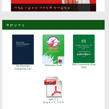
ကရင္ျပည္နယ္ သတင္းမ်ား ၾကည့္ရန္
စာအုပ္စင္
2008 Constitution (Eng-
Democracy Book
The Electronic
MM)
Transactions Law
ရွေးကောက်ပွဲ
ကြေညာစာတမ်း_မာတိကာ