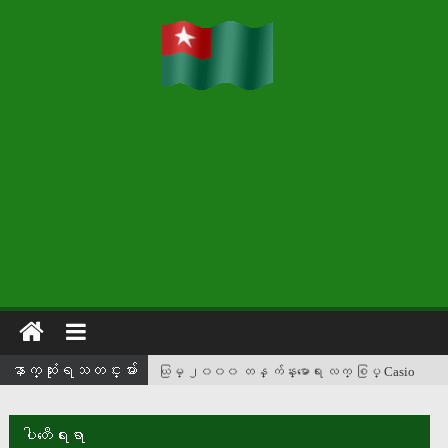
ေနာက္ဆံုးရသတင္းမ်ား
ယြမ္ ၂၀၀၀ တန္ က်န္းမာေရး လက္ စြပ္ Casio
မိတ္ဆက္
ႏိုင္ငံေတာ္သမၼတ ထိုင္းႏိုင္ငံသို႔ ေရာက္ရွိ
ပါတီေရးရာ