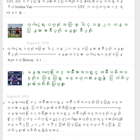
UFC 331 ၿပိဳင္ပြဲမွာ ထိပ္ဆုံးေခါင္ပြဲႀကီးအျဖစ္ ထိုးရေတာ့မယ့္ လက္ရွိ ခ်န္
ပီယံ ‌Joshua Van ==================== UFC က စက္တက္ဘာ ၁၉ ရ
က္ေန႔မွာ …
ေလ့က်င့္ေရး ဝတ္စုံ အ တြ က္ ေပါင္ သန္း ၂၀ တန္ စ
ပြ န္ဆာ စာခ်ဳပ္ကို မန္ယူ ခ်ဳပ္ဆို
August 6, 2026
ေလ့က်င့္ေရး ဝတ္စုံအတြက္ ေပါင္ သန္း ၂၀ တန္ စပြန္ဆာ စာခ်ဳပ္ကို မန္ယူ 
ခ်ဳပ္ဆို ================= မန္ယူအသင္းဟာ ေလ့က်င့္ေရး၀တ္စုံစပြန္
ဆာအျဖစ္ Betway နဲ႔ …
ျမန္မာ့လက္ေ႐ြးစင္ အမ်ိဳးသားအသင္းႏွင့္ အမ်ိဳးသမီးအသ
င္းတို႔ ကြင္း သြင္း ျခင္းခတ္ကစားနည္း၌ ေငြ တံဆိပ္
ဆုမ်ားအသီးသီး ဆြတ္ခူး
August 6, 2026
ျမန္မာ့လက္ေ႐ြးစင္ အမ်ိဳးသားအသင္းႏွင့္ အမ်ိဳးသမီးအသင္းတို ကြင္းသြင္းျခင္းခ
တ္ကစားနည္း၌ ေငြတံဆိပ္ဆုမ်ားအသီးသီးဆြတ္ခူး ==================== ျ
မန္မာ့လက္ေ႐ြးစင္အမ်ိဳးသားျခင္းအသင္းႏွင့္ အမ်ိဳးသမီးျခင္းအသင္းတိုသည္ ထို
င္းႏိုင္ငံတြင္က်င္းပလ်က္ရွိသည့္ (၃၉)ႀကိမ္ေျမာက္ထိုင္းဘုရင့္ဖလားပိုက္ေက်ာ္ျ
ခင္းၿပိဳင္ပြဲ ၂၀၂၆ ၿပိဳင္ ပြဲ၏ ကြင္းသြင္းျခင္းခတ္ၿပိဳင္ပြဲ၌ ေငြ
တံဆိပ္ဆုမ်ားအသီးသီးရရွိခဲ့ေၾကာင္း …