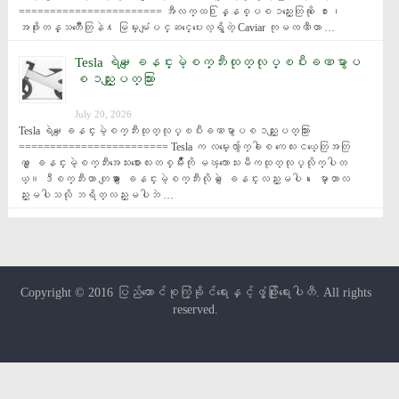
======================= အီလက္ထ႐ြန္နစ္ပစၥည္းေတြကို ေ႐ႊ၊ 
အဖိုးတန္သတၱဳေတြနဲ႔ မြမ္းမံျပင္ဆင္ေပးေလ့ရွိတဲ့ Caviar ကုမၸဏီဟာ …
Tesla ရဲ႕‌ေျခနင္းမဲ့စက္ဘီးထုတ္လုပ္ၿပီးခဏမွာပ
စၥည္းျပတ္သြား
July 20, 2026
Tesla ရဲ႕‌ေျခနင္းမဲ့စက္ဘီးထုတ္လုပ္ၿပီးခဏမွာပစၥည္းျပတ္သြား 
======================== Tesla က လမ္းေလွ်ာက္ခါစ ကေလးငယ္ေတြအတြ
က္ ေျခနင္းမဲ့စက္ဘီးအေသးစားေလးတစ္မ်ိဳးကို မၾကာေသးမီကထုတ္လုပ္လိုက္ပါတ
ယ္။ ဒီစက္ဘီးဟာ တျခား ေျခနင္းမဲ့စက္ဘီးလိုပဲ ေျခနင္းလည္းမပါ၊ ေမာ္တာလ
ည္းမပါသလို ဘရိတ္လည္းမပါဘဲ …
Copyright © 2016
ပြည်ထောင်စုကြံ့ခိုင်ရေးနှင့်ဖွံ့ဖြိုးရေးပါတီ
. All rights
reserved.