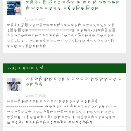
လာအိုနဲ႔ပြဲ ပြဲစဥ္အလိုက္ အ ေကာင္း ဆုံး ကစားသမားဆု
ကို ဟက္ထရစ္ရွင္ ဝင္းႏိုင္ထြန္း ဆြတ္ခူး
August 5, 2026
လာအိုနဲ႔ပြဲ ပြဲစဥ္အလိုက္အေကာင္းဆုံးကစားသမားဆုကို ဟက္ထရစ္ရွင္ ဝင္းႏို
င္ထြန္း ဆြတ္ခူး ====================== ျမန္မာ(၇-၂)လာအိုပြဲမွ ပြဲ
စဥ္အလိုက္အေကာင္းဆုံးကစားသမားဆုကို ဟက္ထရစ္သြင္းယူခဲ့တဲ့ တိုက္စစ္မႉး 
ဝင္းႏိုင္ထြန္းက ဆြတ္ခူးရရွိခဲ့ပါတယ္။ ဝင္းႏိုင္ထြန္းဟာ ဖိလစ္ပိုင္နဲ႔ပြဲ
မွာလည္း တစ္ဂိုးသြင္းယူခဲ့လို …
နည္းပညာသတင္းမ်ား
တစ္လကို လူတူစက္႐ုပ္ ၁၀၀၀ ထုတ္လုပ္မယ့္ မ
စ္ဆူဘီရွီ
August 7, 2026
တစ္လကို လူတူစက္႐ုပ္ ၁၀၀၀ ထုတ္လုပ္မယ့္ မစ္ဆူဘီရွီ 
================== ေမာ္ေတာ္ကားနဲ႔အႀကီးစားစက္မႈလုပ္ငန္းမွာ ဂုဏ္သ
တင္းႀကီးမားလွတဲ့ မစ္ဆူဘီရွီကုမၸဏီက အခုဆိုရင္ လူတူစက္႐ုပ္ေတြဘ
က္ကိုလည္း ေျခဦးလွည့္လာပါၿပီ။လူတူစက္႐ုပ္ ေဈးကြက္ထဲကိုဝင္လာရာမွာလ
ည္း အင္နဲ႔အားနဲ႔ဆိုသလိုဝင္လာတာပါ။ ဘာေၾကာင့္လဲဆိုေတာ့ …