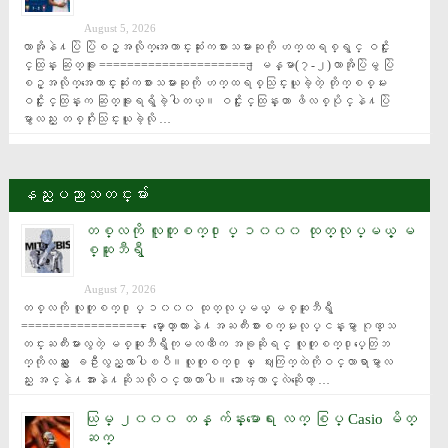
August 5, 2026
လာအိုနဲ႔ပြဲ ပြဲစဥ္အလိုက္အေကာင္းဆုံးကစားသမားဆုကို ဟက္ထရစ္ရွင္ ဝင္းႏို
င္ထြန္း ဆြတ္ခူး ====================== ျမန္မာ(၇-၂)လာအိုပြဲမွ ပြဲ
စဥ္အလိုက္အေကာင္းဆုံးကစားသမားဆုကို ဟက္ထရစ္သြင္းယူခဲ့တဲ့ တိုက္စစ္မႉး 
ဝင္းႏိုင္ထြန္းက ဆြတ္ခူးရရွိခဲ့ပါတယ္။ ဝင္းႏိုင္ထြန္းဟာ ဖိလစ္ပိုင္နဲ႔ပြဲ
မွာလည္း တစ္ဂိုးသြင္းယူခဲ့လို …
နည္းပညာသတင္းမ်ား
တစ္လကို လူတူစက္႐ုပ္ ၁၀၀၀ ထုတ္လုပ္မယ့္ မ
စ္ဆူဘီရွီ
August 7, 2026
တစ္လကို လူတူစက္႐ုပ္ ၁၀၀၀ ထုတ္လုပ္မယ့္ မစ္ဆူဘီရွီ 
================== ေမာ္ေတာ္ကားနဲ႔အႀကီးစားစက္မႈလုပ္ငန္းမွာ ဂုဏ္သ
တင္းႀကီးမားလွတဲ့ မစ္ဆူဘီရွီကုမၸဏီက အခုဆိုရင္ လူတူစက္႐ုပ္ေတြဘ
က္ကိုလည္း ေျခဦးလွည့္လာပါၿပီ။လူတူစက္႐ုပ္ ေဈးကြက္ထဲကိုဝင္လာရာမွာလ
ည္း အင္နဲ႔အားနဲ႔ဆိုသလိုဝင္လာတာပါ။ ဘာေၾကာင့္လဲဆိုေတာ့ …
ယြမ္ ၂၀၀၀ တန္ က်န္းမာေရး လက္ စြပ္ Casio မိတ္
ဆက္