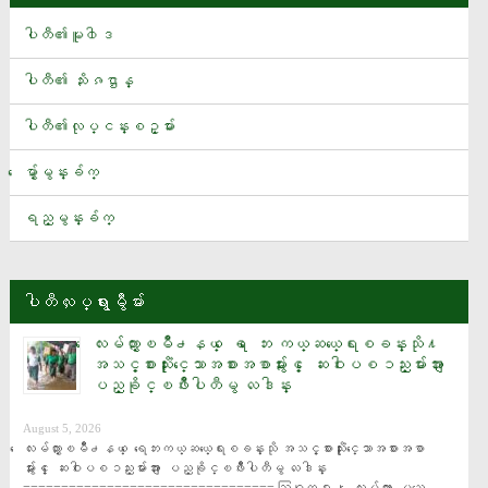
ခ်န္ပီယံ ‌Joshua Van
ပါတီ၏မူ၀ါဒ
ယြမ္ ၂၀၀၀ တန္ က်န္းမာေရး လက္ စြပ္ Casio မိတ္ဆက္
ပါတီ၏ သႏိၷဌာန္
ႏိုင္ငံေတာ္သမၼတ ထိုင္းႏိုင္ငံသို႔ ေရာက္ရွိ
ပါတီ၏လုပ္ငန္းစဥ္မ်ား
ေလ့က်င့္ေရး ဝတ္စုံ အ တြ က္ ေပါင္ သန္း ၂၀ တန္ စ ပြ န္ဆာ စာခ်ဳပ္ကို မ
န္ယူ ခ်ဳပ္ဆို
ေမွ်ာ္မွန္းခ်က္
ျမန္မာ့လက္ေ႐ြးစင္ အမ်ိဳးသားအသင္းႏွင့္ အမ်ိဳးသမီးအသင္းတို႔ ကြင္း သြင္း ျခ
င္းခတ္ကစားနည္း၌ ေငြ တံဆိပ္ဆုမ်ားအသီးသီး ဆြတ္ခူး
ရည္မွန္းခ်က္
ေလးမ်က္ႏွာၿမိဳ႕နယ္ ေရ ေဘး ကယ္ဆယ္ေရးစခန္းသို႔ အသင့္စားသုံးႏိုင္ေသာအစား
အစာမ်ားႏွင့္ ေဆးဝါးပစၥည္းမ်ားအား ျပည္ခိုင္ၿဖိဳးပါတီမွ လႉဒါန္း
ပါတီလႈပ္ရွားမွဳမ်ား
ေရႀကီးနစ္ျမဳပ္မႈဒဏ္ခံရသည့္ ေက်း႐ြာမ်ားရွိ ျပည္သူမ်ားအား ျပည္ခိုင္ၿဖိဳး
ပါတီက ကူညီေထာက္ပံ့
ေလးမ်က္ႏွာၿမိဳ႕နယ္ ေရ ေဘး ကယ္ဆယ္ေရးစခန္းသို႔
အသင့္စားသုံးႏိုင္ေသာအစားအစာမ်ားႏွင့္ ေဆးဝါးပစၥည္းမ်ားအား ျ
ဒီယိုမန္ဒီကို ရီးယဲလ္မက္ဒရစ္အသင္း ေခၚယူ
ပည္ခိုင္ၿဖိဳးပါတီမွ လႉဒါန္း
August 5, 2026
ေလးမ်က္ႏွာၿမိဳ႕နယ္ ေရေဘးကယ္ဆယ္ေရးစခန္းသို အသင့္စားသုံးႏိုင္ေသာအစားအစာ
မ်ားႏွင့္ ေဆးဝါးပစၥည္းမ်ားအား ျပည္ခိုင္ၿဖိဳးပါတီမွ လႉဒါန္း 