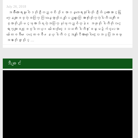
July 26, 2018
  အမ်ဳိးသားေရးမူဝါဒကိုဦးတည္ၿပီး ဒို႔တာဝန္အေရးသံုးပါးကို ဦးထိပ္ထားေဆာင္ရြ
က္ေနတာျဖစ္တဲ့အတြက္ ကြၽန္ေတာ္တို႔လိုျပည္သူေတြ အားကိုးထိုက္တဲ့ပါတီႀကီးျဖ
စ္တာကို သိျမင္ၾကားသိရတဲ့အတြက္ ယံုၾကည္စိတ္နဲ႔ အခုလို ပါတီကိုဝင္ေ
ရာက္လာျခင္းျဖစ္ပါတယ္​။ မႏၲေလးတိုင္းေဒသႀကီး ပါတီ႐ံုးခန္းမ၌က်င္းပေသာ 
မႏၲေလးၿမိဳ႕ေပၚေလးၿမိဳ႕နယ္ ပါတီဝင္အဆုိျပဳလႊာစုေပါင္းေပးအပ္ပြဲအခမ္း
အနားကုိ ဇူလိုင္ …
သီချင်း