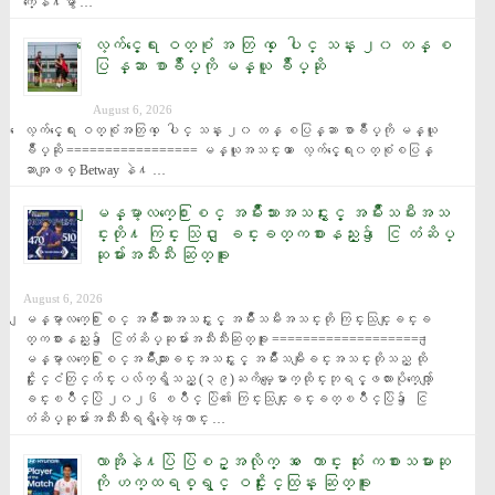
က္ေန႔မွာ …
ေလ့က်င့္ေရး ဝတ္စုံ အ တြ က္ ေပါင္ သန္း ၂၀ တန္ စ
ပြ န္ဆာ စာခ်ဳပ္ကို မန္ယူ ခ်ဳပ္ဆို
August 6, 2026
ေလ့က်င့္ေရး ဝတ္စုံအတြက္ ေပါင္ သန္း ၂၀ တန္ စပြန္ဆာ စာခ်ဳပ္ကို မန္ယူ 
ခ်ဳပ္ဆို ================= မန္ယူအသင္းဟာ ေလ့က်င့္ေရး၀တ္စုံစပြန္
ဆာအျဖစ္ Betway နဲ႔ …
ျမန္မာ့လက္ေ႐ြးစင္ အမ်ိဳးသားအသင္းႏွင့္ အမ်ိဳးသမီးအသ
င္းတို႔ ကြင္း သြင္း ျခင္းခတ္ကစားနည္း၌ ေငြ တံဆိပ္
ဆုမ်ားအသီးသီး ဆြတ္ခူး
August 6, 2026
ျမန္မာ့လက္ေ႐ြးစင္ အမ်ိဳးသားအသင္းႏွင့္ အမ်ိဳးသမီးအသင္းတို ကြင္းသြင္းျခင္းခ
တ္ကစားနည္း၌ ေငြတံဆိပ္ဆုမ်ားအသီးသီးဆြတ္ခူး ==================== ျ
မန္မာ့လက္ေ႐ြးစင္အမ်ိဳးသားျခင္းအသင္းႏွင့္ အမ်ိဳးသမီးျခင္းအသင္းတိုသည္ ထို
င္းႏိုင္ငံတြင္က်င္းပလ်က္ရွိသည့္ (၃၉)ႀကိမ္ေျမာက္ထိုင္းဘုရင့္ဖလားပိုက္ေက်ာ္ျ
ခင္းၿပိဳင္ပြဲ ၂၀၂၆ ၿပိဳင္ ပြဲ၏ ကြင္းသြင္းျခင္းခတ္ၿပိဳင္ပြဲ၌ ေငြ
တံဆိပ္ဆုမ်ားအသီးသီးရရွိခဲ့ေၾကာင္း …
လာအိုနဲ႔ပြဲ ပြဲစဥ္အလိုက္ အ ေကာင္း ဆုံး ကစားသမားဆု
ကို ဟက္ထရစ္ရွင္ ဝင္းႏိုင္ထြန္း ဆြတ္ခူး