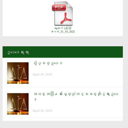
ရွေးကောက်ပွဲကြေငြာ
စာတမ်း_31_10_2025
ဥပေဒေရးရာ
လွ်ပ္စစ္ဥပေဒ
April 26, 2016
အသင္းအဖြဲ႕မ်ားမွတ္ပုံတင္ၿခင္းဆိုင္ရာဥပေ
ဒ
April 26, 2016