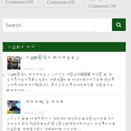
Comments Off
Comments Off
Comments Off
ျပည္သူ႔အသံ
ျပည္သူေတြရဲ႕ ဆႏၵအမွန္ ၂
March 7, 2023
ျပည္သူေတြရဲ႕ ဆႏၵအမွန္ ၂ ၂၀၁၅ အလြန္ အေထြေထြေ႐ြးေကာက္ပြဲ မွ ေသာ
င္ၿပိဳကမ္းၿပိဳအႏိုင္ရလို႔ အစိုးရဖြဲ႕ေတာ့ တပ္မေတာ္အၿငိမ္းစား ဗိုလ္ခ်ဳ
ပ္ႀကီးတစ္ေယာက္က NLDနဲ႔ နီးစပ္တဲ့ ပုဂၢိဳလ္တစ္ေယာက္ကို ေမးခြန္းတစ္
ခုေမးခဲ့တယ္.. …
အဓမၼ ႏွင့္ ဓမၼ
March 3, 2023
၂၀၂၁ ခုႏွစ္ ေဖေဖာ္ဝါရီလ ၁ ရက္ေန႔ေနာက္ပိုင္း လူမႈကြန္ယက္မွာ နဲ႔ 
အဓမၼ ဆိုတဲ့ ပါဠိေဝါဟာရကို တြင္တြင္သုံးလာၾကပါတယ္။ တစ္ခ်ိဳ႕လဲနား
လည္လို႔ ေျပာတာရွိသလို႔ အမ်ားစုကေတာ့ ဂဃနဏ …