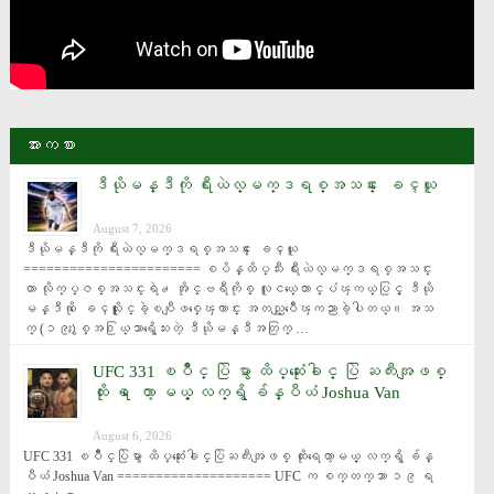
အားကစား
ဒီယိုမန္ဒီကို ရီးယဲလ္မက္ဒရစ္အသင္း ေခၚယူ
August 7, 2026
ဒီယိုမန္ဒီကို ရီးယဲလ္မက္ဒရစ္အသင္း ေခၚယူ 
======================= စပိန္ထိပ္သီး ရီးယဲလ္မက္ဒရစ္အသင္း
ဟာ လိုက္ပ္ဇစ္အသင္းရဲ႕ အိုင္ဗရီကိုစ္ လူငယ္ေတာင္ပံၾကယ္ပြင့္ ဒီယို
မန္ဒီကို ေခၚယူႏိုင္ခဲ့ၿပီျဖစ္ေၾကာင္း အတည္ျပဳေၾကညာခဲ့ပါတယ္။ အသ
က္ (၁၉)ႏွစ္အ႐ြယ္သာရွိေသးတဲ့ ဒီယိုမန္ဒီအတြက္ …
UFC 331 ၿပိဳင္ ပြဲ မွာ ထိပ္ဆုံးေခါင္ ပြဲ ႀကီးအျဖစ္
ထိုး ရ ေတာ့ မယ့္ လက္ရွိ ခ်န္ပီယံ ‌Joshua Van
August 6, 2026
UFC 331 ၿပိဳင္ပြဲမွာ ထိပ္ဆုံးေခါင္ပြဲႀကီးအျဖစ္ ထိုးရေတာ့မယ့္ လက္ရွိ ခ်န္
ပီယံ ‌Joshua Van ==================== UFC က စက္တက္ဘာ ၁၉ ရ