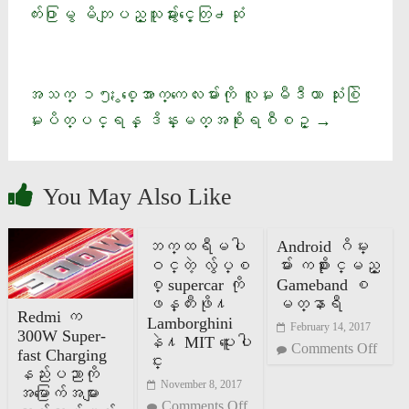
က်း႐ြာမွ မိဘျပည္သူမ်ားႏွင့္ေတြ႕ဆုံ
အသက္ ၁၅ ႏွစ္ေအာက္ကေလးမ်ားကို လူမႈမီဒီယာ သုံးစြဲ
မႈပိတ္ပင္ရန္ ဒိန္းမတ္အစိုးရစီစဥ္
→
You May Also Like
ဘက္ထရီမပါ
Android ဂိမ္း
ဝင္တဲ့ လွ်ပ္စ
မ်ား ကစားႏိုင္မည့္
စ္ supercar ကို
Gameband စ
ဖန္တီးဖို႔
မတ္နာရီ
Redmi က
Lamborghini
February 14, 2017
300W Super-
နဲ႔ MIT ပူးေပါ
Comments Off
fast Charging
င္း
နည်းပညာကို
November 8, 2017
အမြောက်အများ
Comments Off