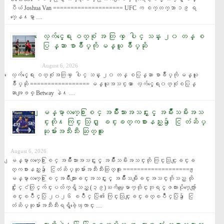
ပီယံ ‌Joshua Van ==================== UFC က စက္တက္ဘာ ၁၉ ရ
က္ေန႔မွာ …
ေလ့က်င့္ေရး ဝတ္စုံ အ တြ က္ ေပါင္ သန္း ၂၀ တန္ စ
ပြ န္ဆာ စာခ်ဳပ္ကို မန္ယူ ခ်ဳပ္ဆို
August 6, 2026
ေလ့က်င့္ေရး ဝတ္စုံအတြက္ ေပါင္ သန္း ၂၀ တန္ စပြန္ဆာ စာခ်ဳပ္ကို မန္ယူ 
ခ်ဳပ္ဆို ================= မန္ယူအသင္းဟာ ေလ့က်င့္ေရး၀တ္စုံစပြန္
ဆာအျဖစ္ Betway နဲ႔ …
ျမန္မာ့လက္ေ႐ြးစင္ အမ်ိဳးသားအသင္းႏွင့္ အမ်ိဳးသမီးအသ
င္းတို႔ ကြင္း သြင္း ျခင္းခတ္ကစားနည္း၌ ေငြ တံဆိပ္
ဆုမ်ားအသီးသီး ဆြတ္ခူး
August 6, 2026
ျမန္မာ့လက္ေ႐ြးစင္ အမ်ိဳးသားအသင္းႏွင့္ အမ်ိဳးသမီးအသင္းတို ကြင္းသြင္းျခင္းခ
တ္ကစားနည္း၌ ေငြတံဆိပ္ဆုမ်ားအသီးသီးဆြတ္ခူး ==================== ျ
မန္မာ့လက္ေ႐ြးစင္အမ်ိဳးသားျခင္းအသင္းႏွင့္ အမ်ိဳးသမီးျခင္းအသင္းတိုသည္ ထို
င္းႏိုင္ငံတြင္က်င္းပလ်က္ရွိသည့္ (၃၉)ႀကိမ္ေျမာက္ထိုင္းဘုရင့္ဖလားပိုက္ေက်ာ္ျ
ခင္းၿပိဳင္ပြဲ ၂၀၂၆ ၿပိဳင္ ပြဲ၏ ကြင္းသြင္းျခင္းခတ္ၿပိဳင္ပြဲ၌ ေငြ
တံဆိပ္ဆုမ်ားအသီးသီးရရွိခဲ့ေၾကာင္း …