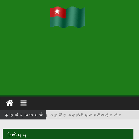
ျပည္ တြင္း စက္သုံးဆီေဈး တစ္လီတာလွ်င္ က်ပ္
ေနာက္ဆံုးရသတင္းမ်ား
၁၇၀ မွ ၂၆၅ အထိ ျမင့္တက္
တစ္လကို လူတူစက္႐ုပ္ ၁၀၀၀ ထုတ္လုပ္မယ့္ မစ္ဆူဘီရွီ
ပါတီေရးရာ
UFC 331 ၿပိဳင္ ပြဲ မွာ ထိပ္ဆုံးေခါင္ ပြဲ ႀကီးအျဖစ္ ထိုး ရ ေတာ့ မယ့္ လက္ရွိ