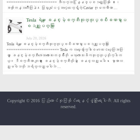
======================= အီလက္ထ႐ြန္နစ္ပစၥည္းေတြကို ေ႐ႊ၊ 
အဖိုးတန္သတၱဳေတြနဲ႔ မြမ္းမံျပင္ဆင္ေပးေလ့ရွိတဲ့ Caviar ကုမၸဏီဟာ …
Tesla ရဲ႕‌ေျခနင္းမဲ့စက္ဘီးထုတ္လုပ္ၿပီးခဏမွာပ
စၥည္းျပတ္သြား
July 20, 2026
Tesla ရဲ႕‌ေျခနင္းမဲ့စက္ဘီးထုတ္လုပ္ၿပီးခဏမွာပစၥည္းျပတ္သြား 
======================== Tesla က လမ္းေလွ်ာက္ခါစ ကေလးငယ္ေတြအတြ
က္ ေျခနင္းမဲ့စက္ဘီးအေသးစားေလးတစ္မ်ိဳးကို မၾကာေသးမီကထုတ္လုပ္လိုက္ပါတ
ယ္။ ဒီစက္ဘီးဟာ တျခား ေျခနင္းမဲ့စက္ဘီးလိုပဲ ေျခနင္းလည္းမပါ၊ ေမာ္တာလ
ည္းမပါသလို ဘရိတ္လည္းမပါဘဲ …
Copyright © 2016
ပြည်ထောင်စုကြံ့ခိုင်ရေးနှင့်ဖွံ့ဖြိုးရေးပါတီ
. All rights
reserved.