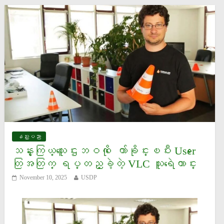
နည္းပညာ
သန္းႂကြယ္သူေဌးဘဝကို ေက်ာခိုင္းၿပီး User ေ
တြအတြက္ ရပ္တည္ခဲ့တဲ့ VLC သူရဲေကာင္း
November 10, 2025
USDP