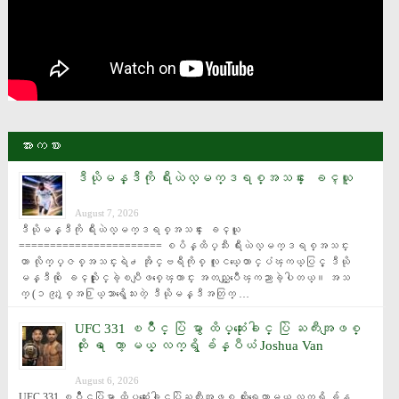
အားကစား
ဒီယိုမန္ဒီကို ရီးယဲလ္မက္ဒရစ္အသင္း ေခၚယူ
August 7, 2026
ဒီယိုမန္ဒီကို ရီးယဲလ္မက္ဒရစ္အသင္း ေခၚယူ 
======================= စပိန္ထိပ္သီး ရီးယဲလ္မက္ဒရစ္အသင္း
ဟာ လိုက္ပ္ဇစ္အသင္းရဲ႕ အိုင္ဗရီကိုစ္ လူငယ္ေတာင္ပံၾကယ္ပြင့္ ဒီယို
မန္ဒီကို ေခၚယူႏိုင္ခဲ့ၿပီျဖစ္ေၾကာင္း အတည္ျပဳေၾကညာခဲ့ပါတယ္။ အသ
က္ (၁၉)ႏွစ္အ႐ြယ္သာရွိေသးတဲ့ ဒီယိုမန္ဒီအတြက္ …
UFC 331 ၿပိဳင္ ပြဲ မွာ ထိပ္ဆုံးေခါင္ ပြဲ ႀကီးအျဖစ္
ထိုး ရ ေတာ့ မယ့္ လက္ရွိ ခ်န္ပီယံ ‌Joshua Van
August 6, 2026
UFC 331 ၿပိဳင္ပြဲမွာ ထိပ္ဆုံးေခါင္ပြဲႀကီးအျဖစ္ ထိုးရေတာ့မယ့္ လက္ရွိ ခ်န္