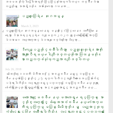
အဓမၼ ဆိုတဲ့ ပါဠိေဝါဟာရကို တြင္တြင္သုံးလာၾကပါတယ္။ တစ္ခ်ိဳ႕လဲနား
လည္လို႔ ေျပာတာရွိသလို႔ အမ်ားစုကေတာ့ ဂဃနဏ …
ျပည္သူေတြရဲ႕ ဆႏၵအမွန္
March 3, 2023
ျပည္သူေတြရဲ႕ ဆႏၵအမွန္ ယေန႔ ျမန္မာႏိုင္ငံတြင္ ယေန႔ ႀကဳံေတြ႕ေန
ရေသာ ျပႆနာအရပ္ရပ္ရဲ႕ ဇစ္ျမစ္က ၂၀၂၀ ခုႏွစ္ အေထြေထြေ႐ြးေကာက္ပြဲ 
မဲသမာမႈ။ ဘယ္ေလာက္ေတာင္ မဲသမာမႈျဖစ္လဲဆိုေတာ့ သိပ္ေတာ့ …
ဒီကေန့ျပည္ခုိင္ၿဖိဳးပါတီဟာ ျပည္သူလူထုရဲ႔အားကိုး
အားထားျပဳရမယ္႕ပါတီျဖစ္တယ္ဆိုတာ ကြၽန္မတို႔
နားလည္လက္ခံယုံၾကည္လာၿပီျဖစ္ပါတယ္
July 26, 2018
  မႏၲေလးတိုင္းေဒသႀကီး မိတီၴလာခ႐ိုင္ သာစည္ၿမိဳ႕နယ္ႏွင့္ ဝမ္းတြင္းၿ
မိဳ႕နယ္မ်ားတြင္ ဇူလိုင္ ၂၅ ရက္က ပါတီဝင္အဆိုျပဳလႊာေပးအပ္ပြဲမ်ားက်င္း
ပခဲ့ရာ ပါတီသို႔ဝင္ေရာက္ျခင္းႏွင့္ပတ္သက္၍ ဝမ္းတြင္းၿမိဳ႕နယ္ ဘုရားျ
ဖဴေက်းရြာအုပ္စု ရြာရွည္ေက်းရြာမွ ေမာင္စည္သူေအာင္ႏွင့္ သာစည္ၿမိဳ႕နယ္ …
မဟာေအာင္ေျမၿမိဳ႕နယ္ မဟာအေရွ႕ရပ္ကြက္မွ ေမာ
င္စုိင္းထက္ေက်ာ္ႏွင့္ ခ်မ္းေအးသာစံၿမိဳ႕နယ္ ကံေကာက္ႀ
ကီးရပ္ကြက္မွ မယြန္းမီမီေဇာ္တုိ႔မွ ျပည္ေထာင္စုၾ
ကံ့ခုိင္ေရးႏွင့္ဖြံ႕ၿဖိဳးေရးပါတီသုိ႔ ဝင္ေရာက္ျခင္းႏွင့္ပတ္သက္၍ ​ေျ