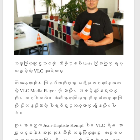
သန္းႂကြယ္သူေဌးဘဝကို ေက်ာခိုင္းၿပီး User ေတြအတြက္ ရပ္
တည္ခဲ့တဲ့ VLC သူရဲေကာင္း
ကြၽန္ေတာ္တို႔ ကြန္ပ်ဴတာတိုင္းမွာ မရွိမျဖစ္ သုံးေနၾက
တဲ့ VLC Media Player ကို ဘာလို႔ အခမဲ့ သုံးေနရတယ္
လို႔ ထင္ပါသလဲ။ အဲဒီေနာက္ကြယ္မွာ ပိုက္ဆံထက္ လူေတြ
ကို ပိုတန္ဖိုးထားတဲ့ ပါရမီရွင္တစ္ေယာက္ ရွိေနလို႔ပါ
ပဲ။
သူ႔နာမည္က Jean-Baptiste Kempf ပါ။ VLC ရဲ႕ ေအာ
င္ျမင္မႈနဲ႔အတူ သူ႔ဆီကို သန္းႂကြယ္သူေဌး ျဖစ္ေစမ