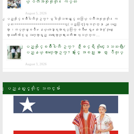
ယ္ ဝတၳဳအစုစုတို႔ ကပ္လႉ
August 5, 2026
ျပည္ခိုင္ၿဖိဳးပါတီဒုဥကၠ႒မွ ဝါဆိုသကၤန္းႏွင့္ လႉဖြယ္ ဝတၳဳအစုစုတို႔ က
ပ္လႉ ========================= (ျပည္တြင္း)ၾသဂုတ္ ၄ ေနျပည္ေ
တာ္ ၊တပ္ကုန္းၿမိဳ႕နယ္ အေနာ္ရထာရပ္ကြက္ ၿမိဳ႕ေရွ႕စႏၵာ႐ုံဘုန္းေ
တာ္ႀကီးေက်ာင္းမွ သက္ေတာ္ရွည္ ဆရာေတာ္ဘုရားႀကီးအား ၾသဂုတ္လ …
ျပည္ခိုင္ၿဖိဳးပါတီ ဥကၠ႒ ဦးခင္ရီ တိုင္းေဒသႀကီး/ျ
ပည္နယ္ လႊတ္ေတာ္ဥကၠ႒မ်ားႏွင့္ အစည္း အ ေဝး ျပဳလုပ္
August 3, 2026
ျပည္နယ္ႏွင့္တိုင္း သတင္းမ်ား