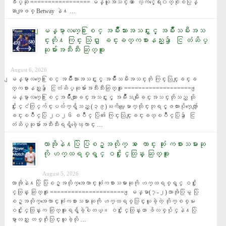
ခ်ဳပ္ဆို ================= မန္ယူအသင္းဟာ ေလ့က်င့္ေရး၀တ္စုံစပြန္
ဆာအျဖစ္ Betway နဲ႔ …
ျမန္မာ့လက္ေ႐ြးစင္ အမ်ိဳးသားအသင္းႏွင့္ အမ်ိဳးသမီးအသ
င္းတို႔ ကြင္း သြင္း ျခင္းခတ္ကစားနည္း၌ ေငြ တံဆိပ္
ဆုမ်ားအသီးသီး ဆြတ္ခူး
August 6, 2026
ျမန္မာ့လက္ေ႐ြးစင္ အမ်ိဳးသားအသင္းႏွင့္ အမ်ိဳးသမီးအသင္းတို ကြင္းသြင္းျခင္းခ
တ္ကစားနည္း၌ ေငြတံဆိပ္ဆုမ်ားအသီးသီးဆြတ္ခူး ==================== ျ
မန္မာ့လက္ေ႐ြးစင္အမ်ိဳးသားျခင္းအသင္းႏွင့္ အမ်ိဳးသမီးျခင္းအသင္းတိုသည္ ထို
င္းႏိုင္ငံတြင္က်င္းပလ်က္ရွိသည့္ (၃၉)ႀကိမ္ေျမာက္ထိုင္းဘုရင့္ဖလားပိုက္ေက်ာ္ျ
ခင္းၿပိဳင္ပြဲ ၂၀၂၆ ၿပိဳင္ ပြဲ၏ ကြင္းသြင္းျခင္းခတ္ၿပိဳင္ပြဲ၌ ေငြ
တံဆိပ္ဆုမ်ားအသီးသီးရရွိခဲ့ေၾကာင္း …
လာအိုနဲ႔ပြဲ ပြဲစဥ္အလိုက္ အ ေကာင္း ဆုံး ကစားသမားဆု
ကို ဟက္ထရစ္ရွင္ ဝင္းႏိုင္ထြန္း ဆြတ္ခူး
August 5, 2026
လာအိုနဲ႔ပြဲ ပြဲစဥ္အလိုက္အေကာင္းဆုံးကစားသမားဆုကို ဟက္ထရစ္ရွင္ ဝင္းႏို
င္ထြန္း ဆြတ္ခူး ====================== ျမန္မာ(၇-၂)လာအိုပြဲမွ ပြဲ
စဥ္အလိုက္အေကာင္းဆုံးကစားသမားဆုကို ဟက္ထရစ္သြင္းယူခဲ့တဲ့ တိုက္စစ္မႉး 
ဝင္းႏိုင္ထြန္းက ဆြတ္ခူးရရွိခဲ့ပါတယ္။ ဝင္းႏိုင္ထြန္းဟာ ဖိလစ္ပိုင္နဲ႔ပြဲ
မွာလည္း တစ္ဂိုးသြင္းယူခဲ့လို …