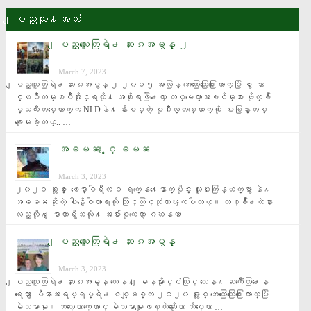
ျပည္သူ႔အသံ
ျပည္သူေတြရဲ႕ ဆႏၵအမွန္ ၂
March 7, 2023
ျပည္သူေတြရဲ႕ ဆႏၵအမွန္ ၂ ၂၀၁၅ အလြန္ အေထြေထြေ႐ြးေကာက္ပြဲ မွ ေသာ
င္ၿပိဳကမ္းၿပိဳအႏိုင္ရလို႔ အစိုးရဖြဲ႕ေတာ့ တပ္မေတာ္အၿငိမ္းစား ဗိုလ္ခ်ဳ
ပ္ႀကီးတစ္ေယာက္က NLDနဲ႔ နီးစပ္တဲ့ ပုဂၢိဳလ္တစ္ေယာက္ကို ေမးခြန္းတစ္
ခုေမးခဲ့တယ္.. …
အဓမၼ ႏွင့္ ဓမၼ
March 3, 2023
၂၀၂၁ ခုႏွစ္ ေဖေဖာ္ဝါရီလ ၁ ရက္ေန႔ေနာက္ပိုင္း လူမႈကြန္ယက္မွာ နဲ႔ 
အဓမၼ ဆိုတဲ့ ပါဠိေဝါဟာရကို တြင္တြင္သုံးလာၾကပါတယ္။ တစ္ခ်ိဳ႕လဲနား
လည္လို႔ ေျပာတာရွိသလို႔ အမ်ားစုကေတာ့ ဂဃနဏ …
ျပည္သူေတြရဲ႕ ဆႏၵအမွန္
March 3, 2023
ျပည္သူေတြရဲ႕ ဆႏၵအမွန္ ယေန႔ ျမန္မာႏိုင္ငံတြင္ ယေန႔ ႀကဳံေတြ႕ေန
ရေသာ ျပႆနာအရပ္ရပ္ရဲ႕ ဇစ္ျမစ္က ၂၀၂၀ ခုႏွစ္ အေထြေထြေ႐ြးေကာက္ပြဲ 
မဲသမာမႈ။ ဘယ္ေလာက္ေတာင္ မဲသမာမႈျဖစ္လဲဆိုေတာ့ သိပ္ေတာ့ …