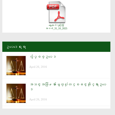
ရွေးကောက်ပွဲကြေငြာ
စာတမ်း_31_10_2025
ဥပေဒေရးရာ
လွ်ပ္စစ္ဥပေဒ
April 26, 2016
အသင္းအဖြဲ႕မ်ားမွတ္ပုံတင္ၿခင္းဆိုင္ရာဥပေ
ဒ
April 26, 2016