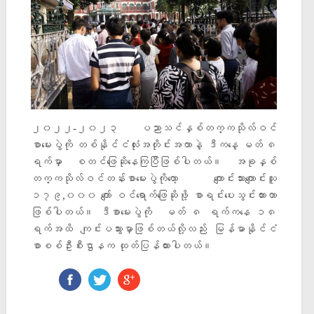
၂၀၂၂-၂၀၂၃ ပညာသင်နှစ်တက္ကသိုလ်ဝင်
စာမေးပွဲကို တစ်နိုင်ငံလုံးအတိုင်းအတာနဲ့ ဒီကနေ့ မတ် ၈
ရက်မှာ စတင်ဖြေဆိုနေကြပြီဖြစ်ပါတယ်။ အခုနှစ်
တက္ကသိုလ်ဝင်တန်းစာမေးပွဲကိုတော့ ကျောင်းသားကျောင်းသူ
၁၇၉,၀၀၀ ကျော် ဝင်ရောက်ဖြေဆိုဖို့ စာရင်းပေးသွင်းထားတာ
ဖြစ်ပါတယ်။ ဒီစာမေးပွဲကို မတ် ၈ ရက်ကနေ ၁၈
ရက်အထိ ကျင်းပသွားမှာဖြစ်တယ်လို့လည်း မြန်မာနိုင်ငံ
စာစစ်ဦးစီးဌာနက ထုတ်ပြန်ထားပါတယ်။