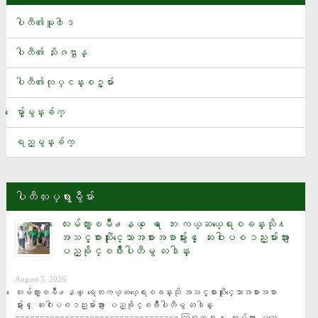
ခ်န္ပီယံ ‌Joshua Van
ပါတီ၏မူ၀ါဒ
ယြမ္ ၂၀၀၀ တန္ က်န္းမာေရး လက္ စြပ္ Casio မိတ္ဆက္
ပါတီ၏ သႏိၷဌာန္
ႏိုင္ငံေတာ္သမၼတ ထိုင္းႏိုင္ငံသို႔ ေရာက္ရွိ
ေလ့က်င့္ေရး ဝတ္စုံ အ တြ က္ ေပါင္ သန္း ၂၀ တန္ စ ပြ န္ဆာ စာခ်ဳပ္ကို မ
ပါတီ၏လုပ္ငန္းစဥ္မ်ား
န္ယူ ခ်ဳပ္ဆို
ေမွ်ာ္မွန္းခ်က္
ျမန္မာ့လက္ေ႐ြးစင္ အမ်ိဳးသားအသင္းႏွင့္ အမ်ိဳးသမီးအသင္းတို႔ ကြင္း သြင္း ျခ
င္းခတ္ကစားနည္း၌ ေငြ တံဆိပ္ဆုမ်ားအသီးသီး ဆြတ္ခူး
ရည္မွန္းခ်က္
ေလးမ်က္ႏွာၿမိဳ႕နယ္ ေရ ေဘး ကယ္ဆယ္ေရးစခန္းသို႔ အသင့္စားသုံးႏိုင္ေသာအစား
အစာမ်ားႏွင့္ ေဆးဝါးပစၥည္းမ်ားအား ျပည္ခိုင္ၿဖိဳးပါတီမွ လႉဒါန္း
ပါတီလႈပ္ရွားမွဳမ်ား
ေရႀကီးနစ္ျမဳပ္မႈဒဏ္ခံရသည့္ ေက်း႐ြာမ်ားရွိ ျပည္သူမ်ားအား ျပည္ခိုင္ၿဖိဳး
ပါတီက ကူညီေထာက္ပံ့
ေလးမ်က္ႏွာၿမိဳ႕နယ္ ေရ ေဘး ကယ္ဆယ္ေရးစခန္းသို႔
အသင့္စားသုံးႏိုင္ေသာအစားအစာမ်ားႏွင့္ ေဆးဝါးပစၥည္းမ်ားအား ျ
ဒီယိုမန္ဒီကို ရီးယဲလ္မက္ဒရစ္အသင္း ေခၚယူ
ပည္ခိုင္ၿဖိဳးပါတီမွ လႉဒါန္း
August 5, 2026
ေလးမ်က္ႏွာၿမိဳ႕နယ္ ေရေဘးကယ္ဆယ္ေရးစခန္းသို အသင့္စားသုံးႏိုင္ေသာအစားအစာ
မ်ားႏွင့္ ေဆးဝါးပစၥည္းမ်ားအား ျပည္ခိုင္ၿဖိဳးပါတီမွ လႉဒါန္း 