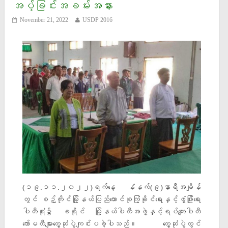
အပ့်ခြင်းအခမ်းအနား
November 21, 2022
USDP 2016
(၁၉.၁၁.၂၀၂၂)ရက်နေ့ နံနက်(၉)နာရီအချိန်
တွင် စဉ့်ကိုင်မြို့နယ်ပြည်ထောင်စုကြံ့ခိုင်ရေးနှင့်ဖွံ့ဖြိုး‌ရေး
ပါတီရုံး၌ ခရိုင် မြို့နယ်ပါတီအဖွဲ့နှင့်ရပ်ကျေးပါတီ
ကော်မတီများတွေ့ဆုံပွဲကျင်းပခဲ့ပါသည်။ တွေ့ဆုံပွဲတွင်