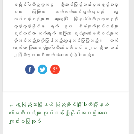
ခရိုင်ပါတီဥက္ကဌ ဦးအောင်မြင့်သန်းမှအဖွင့်အမှာ
စကား ပြောကြားကာ ဆက်လက်ဆောင်ရွက်ရမည် ရှေ့
လုပ်ငန်းစဉ်များအား ဆွေးနွေးပြီး မြို့နယ်ပါတီဥက္ကဌဦး
ထွန်းထွန်းနိုင်မှ ရက် ၉၀ စီမံချက်လုပ်ငန်းများ
ရှင်းလင်းကာ တက်ရောက် လာကြသော ရပ့်ကျေးကော်မတီဝင်များက
လိုအပ်သည်များကိုပြန်လည်ဆွေးနွေးတင်ပြကြသည်။ တက်
ရောက်လာ ကြသောရပ့်ကျေးပါတီကော်မတီဝင် ၁၂၀ ဦးအား ဆန်
၂ပြီဆီ၅၀သားစီ ထောက်ပံပေးအပ့်ခဲ့ပါသည်။
ရွှေပြည်သာမြို့နယ် ပြည်ခိုင်ဖြိုးပါတီမြို့နယ်
←
ကော်မတီဝင်များ လုပ်ငန်းညှိနှိုင်းအစည်းအဝေး
ကျင်းပပြုလုပ်