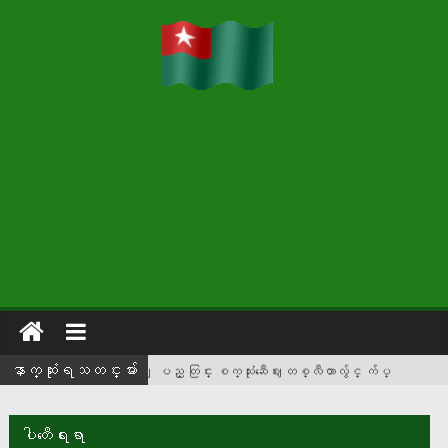
ျပည္ တြင္း စက္သုံးဆီေဈး တစ္လီတာလွ်င္ က်ပ္
ေနာက္ဆံုးရသတင္းမ်ား
၁၇၀ မွ ၂၆၅ အထိ ျမင့္တက္
တစ္လကို လူတူစက္႐ုပ္ ၁၀၀၀ ထုတ္လုပ္မယ့္ မစ္ဆူဘီရွီ
ပါတီေရးရာ
UFC 331 ၿပိဳင္ ပြဲ မွာ ထိပ္ဆုံးေခါင္ ပြဲ ႀကီးအျဖစ္ ထိုး ရ ေတာ့ မယ့္ လက္ရွိ