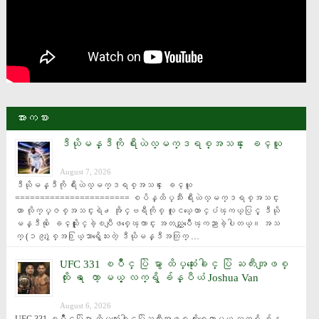
အားကစား
ဒီယိုမန္ဒီကို ရီးယဲလ္မက္ဒရစ္အသင္း ေခၚယူ
August 7, 2026
ဒီယိုမန္ဒီကို ရီးယဲလ္မက္ဒရစ္အသင္း ေခၚယူ 
======================= စပိန္ထိပ္သီး ရီးယဲလ္မက္ဒရစ္အသင္း
ဟာ လိုက္ပ္ဇစ္အသင္းရဲ႕ အိုင္ဗရီကိုစ္ လူငယ္ေတာင္ပံၾကယ္ပြင့္ ဒီယို
မန္ဒီကို ေခၚယူႏိုင္ခဲ့ၿပီျဖစ္ေၾကာင္း အတည္ျပဳေၾကညာခဲ့ပါတယ္။ အသ
က္ (၁၉)ႏွစ္အ႐ြယ္သာရွိေသးတဲ့ ဒီယိုမန္ဒီအတြက္ …
UFC 331 ၿပိဳင္ ပြဲ မွာ ထိပ္ဆုံးေခါင္ ပြဲ ႀကီးအျဖစ္
ထိုး ရ ေတာ့ မယ့္ လက္ရွိ ခ်န္ပီယံ ‌Joshua Van
August 6, 2026