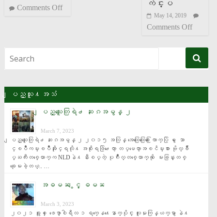
က်င္းပ
Comments Off
May 14, 2019
Comments Off
ျပည္သူ႔အသံ
ျပည္သူေတြရဲ႕ ဆႏၵအမွန္ ၂
March 7, 2023
ျပည္သူေတြရဲ႕ ဆႏၵအမွန္ ၂ ၂၀၁၅ အလြန္ အေထြေထြေ႐ြးေကာက္ပြဲ မွ ေသာ
င္ၿပိဳကမ္းၿပိဳအႏိုင္ရလို႔ အစိုးရဖြဲ႕ေတာ့ တပ္မေတာ္အၿငိမ္းစား ဗိုလ္ခ်ဳ
ပ္ႀကီးတစ္ေယာက္က NLDနဲ႔ နီးစပ္တဲ့ ပုဂၢိဳလ္တစ္ေယာက္ကို ေမးခြန္းတစ္
ခုေမးခဲ့တယ္.. …
အဓမၼ ႏွင့္ ဓမၼ
March 3, 2023
၂၀၂၁ ခုႏွစ္ ေဖေဖာ္ဝါရီလ ၁ ရက္ေန႔ေနာက္ပိုင္း လူမႈကြန္ယက္မွာ နဲ႔ 