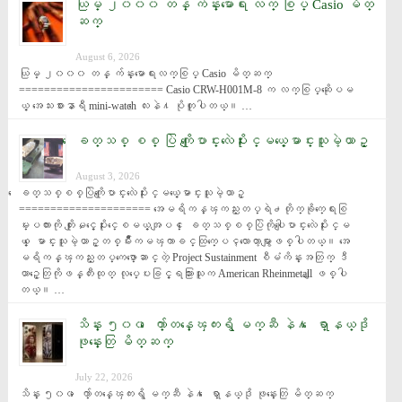
ယြမ္ ၂၀၀၀ တန္ က်န္းမာေရး လက္ စြပ္ Casio မိတ္
ဆက္
August 6, 2026
ယြမ္ ၂၀၀၀ တန္ က်န္းမာေရးလက္စြပ္ Casio မိတ္ဆက္ 
======================= Casio CRW-H001M-8 က လက္စြပ္ဆိုေပမ
ယ့္ အေသးစားနာရီ mini-watch ေလးနဲ႔ ပိုတူပါတယ္။ …
ေခတ္သစ္ စစ္ ပြဲ ကိုေျပာင္းလဲေပးႏိုင္မယ့္ေမာင္းသူမဲ့ယာဥ္
August 3, 2026
ေခတ္သစ္စစ္ပြဲကိုေျပာင္းလဲေပးႏိုင္မယ့္ေမာင္းသူမဲ့ယာဥ္ 
===================== အေမရိကန္ၾကည္းတပ္ရဲ႕တိုက္ခိုက္ေရးစြ
မ္းပကားကို တိုးျမႇင့္ေပးႏိုင္ေစမယ့္အျပင္ ေခတ္သစ္စစ္ပြဲကိုပါေျပာင္းလဲေပးႏိုင္မ
ယ့္ ေမာင္းသူမဲ့ယာဥ္တစ္မ်ိဳးကမၾကာခင္ထြက္ေပၚလာေတာ့မွာျဖစ္ပါတယ္။ အေ
မရိကန္ၾကည္းတပ္ကေဖာ္ေဆာင္တဲ့ Project Sustainment စီမံကိန္းအတြက္ ဒီ
ယာဥ္ေတြကိုဖန္တီးထုတ္ လုပ္ေပးခြင့္ရသြားသူက American Rheinmetall ျဖစ္ပါ
တယ္။ …
သိန္း ၅၀၀ ေက်ာ္တန္ေၾကးရွိ မက္ဆီ နဲ႔ ေရာ္နယ္ဒို
ဖုန္းေတြ မိတ္ဆက္
July 22, 2026
သိန္း ၅၀၀ ေက်ာ္တန္ေၾကးရွိ မက္ဆီ နဲ႔ ေရာ္နယ္ဒို ဖုန္းေတြ မိတ္ဆက္ 