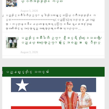
ယ္ ဝတၳဳအစုစုတို႔ ကပ္လႉ
August 5, 2026
ျပည္ခိုင္ၿဖိဳးပါတီဒုဥကၠ႒မွ ဝါဆိုသကၤန္းႏွင့္ လႉဖြယ္ ဝတၳဳအစုစုတို႔ က
ပ္လႉ ========================= (ျပည္တြင္း)ၾသဂုတ္ ၄ ေနျပည္ေ
တာ္ ၊တပ္ကုန္းၿမိဳ႕နယ္ အေနာ္ရထာရပ္ကြက္ ၿမိဳ႕ေရွ႕စႏၵာ႐ုံဘုန္းေ
တာ္ႀကီးေက်ာင္းမွ သက္ေတာ္ရွည္ ဆရာေတာ္ဘုရားႀကီးအား ၾသဂုတ္လ …
ျပည္ခိုင္ၿဖိဳးပါတီ ဥကၠ႒ ဦးခင္ရီ တိုင္းေဒသႀကီး/ျ
ပည္နယ္ လႊတ္ေတာ္ဥကၠ႒မ်ားႏွင့္ အစည္း အ ေဝး ျပဳလုပ္
August 3, 2026
ျပည္နယ္ႏွင့္တိုင္း သတင္းမ်ား