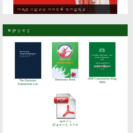
ခ်င္းျပည္နယ္ သတင္းမ်ား ၾကည့္ရန္
စာအုပ္စင္
2008 Constitution (Eng-
Democracy Book
The Electronic
MM)
Transactions Law
ရွေးကောက်ပွဲ
ကြေညာစာတမ်း_မာတိကာ