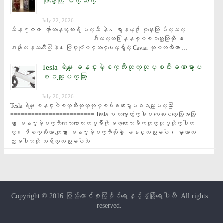
ဖုန္းေတြ မိတ္ဆက္
July 22, 2026
သိန္း ၅၀၀ ေက်ာ္တန္ေၾကးရွိ မက္ဆီ နဲ႔ ေရာ္နယ္ဒို ဖုန္းေတြ မိတ္ဆက္ 
======================= အီလက္ထ႐ြန္နစ္ပစၥည္းေတြကို ေ႐ႊ၊ 
အဖိုးတန္သတၱဳေတြနဲ႔ မြမ္းမံျပင္ဆင္ေပးေလ့ရွိတဲ့ Caviar ကုမၸဏီဟာ …
Tesla ရဲ႕‌ေျခနင္းမဲ့စက္ဘီးထုတ္လုပ္ၿပီးခဏမွာပ
စၥည္းျပတ္သြား
July 20, 2026
Tesla ရဲ႕‌ေျခနင္းမဲ့စက္ဘီးထုတ္လုပ္ၿပီးခဏမွာပစၥည္းျပတ္သြား 
======================== Tesla က လမ္းေလွ်ာက္ခါစ ကေလးငယ္ေတြအတြ
က္ ေျခနင္းမဲ့စက္ဘီးအေသးစားေလးတစ္မ်ိဳးကို မၾကာေသးမီကထုတ္လုပ္လိုက္ပါတ
ယ္။ ဒီစက္ဘီးဟာ တျခား ေျခနင္းမဲ့စက္ဘီးလိုပဲ ေျခနင္းလည္းမပါ၊ ေမာ္တာလ
ည္းမပါသလို ဘရိတ္လည္းမပါဘဲ …
Copyright © 2016
ပြည်ထောင်စုကြံ့ခိုင်ရေးနှင့်ဖွံ့ဖြိုးရေးပါတီ
. All rights
reserved.