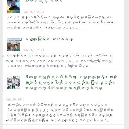
အဓမၼ ႏွင့္ ဓမၼ
March 3, 2023
၂၀၂၁ ခုႏွစ္ ေဖေဖာ္ဝါရီလ ၁ ရက္ေန႔ေနာက္ပိုင္း လူမႈကြန္ယက္မွာ နဲ႔ 
အဓမၼ ဆိုတဲ့ ပါဠိေဝါဟာရကို တြင္တြင္သုံးလာၾကပါတယ္။ တစ္ခ်ိဳ႕လဲနား
လည္လို႔ ေျပာတာရွိသလို႔ အမ်ားစုကေတာ့ ဂဃနဏ …
ျပည္သူေတြရဲ႕ ဆႏၵအမွန္
March 3, 2023
ျပည္သူေတြရဲ႕ ဆႏၵအမွန္ ယေန႔ ျမန္မာႏိုင္ငံတြင္ ယေန႔ ႀကဳံေတြ႕ေန
ရေသာ ျပႆနာအရပ္ရပ္ရဲ႕ ဇစ္ျမစ္က ၂၀၂၀ ခုႏွစ္ အေထြေထြေ႐ြးေကာက္ပြဲ 
မဲသမာမႈ။ ဘယ္ေလာက္ေတာင္ မဲသမာမႈျဖစ္လဲဆိုေတာ့ သိပ္ေတာ့ …
ဒီကေန့ျပည္ခုိင္ၿဖိဳးပါတီဟာ ျပည္သူလူထုရဲ႔အားကိုး
အားထားျပဳရမယ္႕ပါတီျဖစ္တယ္ဆိုတာ ကြၽန္မတို႔
နားလည္လက္ခံယုံၾကည္လာၿပီျဖစ္ပါတယ္
July 26, 2018
  မႏၲေလးတိုင္းေဒသႀကီး မိတီၴလာခ႐ိုင္ သာစည္ၿမိဳ႕နယ္ႏွင့္ ဝမ္းတြင္းၿ
မိဳ႕နယ္မ်ားတြင္ ဇူလိုင္ ၂၅ ရက္က ပါတီဝင္အဆိုျပဳလႊာေပးအပ္ပြဲမ်ားက်င္း
ပခဲ့ရာ ပါတီသို႔ဝင္ေရာက္ျခင္းႏွင့္ပတ္သက္၍ ဝမ္းတြင္းၿမိဳ႕နယ္ ဘုရားျ
ဖဴေက်းရြာအုပ္စု ရြာရွည္ေက်းရြာမွ ေမာင္စည္သူေအာင္ႏွင့္ သာစည္ၿမိဳ႕နယ္ …