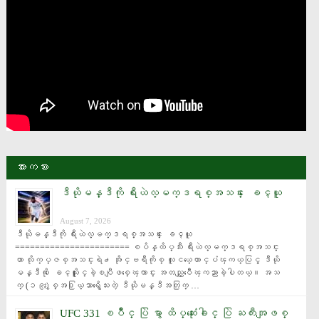
အားကစား
ဒီယိုမန္ဒီကို ရီးယဲလ္မက္ဒရစ္အသင္း ေခၚယူ
August 7, 2026
ဒီယိုမန္ဒီကို ရီးယဲလ္မက္ဒရစ္အသင္း ေခၚယူ 
======================= စပိန္ထိပ္သီး ရီးယဲလ္မက္ဒရစ္အသင္း
ဟာ လိုက္ပ္ဇစ္အသင္းရဲ႕ အိုင္ဗရီကိုစ္ လူငယ္ေတာင္ပံၾကယ္ပြင့္ ဒီယို
မန္ဒီကို ေခၚယူႏိုင္ခဲ့ၿပီျဖစ္ေၾကာင္း အတည္ျပဳေၾကညာခဲ့ပါတယ္။ အသ
က္ (၁၉)ႏွစ္အ႐ြယ္သာရွိေသးတဲ့ ဒီယိုမန္ဒီအတြက္ …
UFC 331 ၿပိဳင္ ပြဲ မွာ ထိပ္ဆုံးေခါင္ ပြဲ ႀကီးအျဖစ္