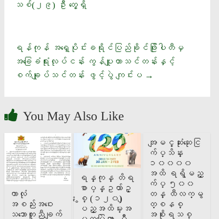
သစ်(၂၉) ဦး တွေ့ရှိ
ရန်ကုန် အရှေ့ပိုင်းခရိုင်ပြည်ခိုင်ဖြိုးပါတီမှ
အခြေခံရုံးလုပ်ငန်း ကွန်ပျူတာသင်တန်းနှင့်
စက်ချုပ်သင်တန်း ဖွင့်ပွဲ ကျင်းပ
→
You May Also Like
အျမင့္ဆံုးဆုေငြ
က်ပ္သိန္း
၁၀၀၀၀
အထိ ရရွိမည့္
ရန္ကုန္ တိရ
က်ပ္ ၅၀၀
စာၦန္ဥယ်ာဥ္
တန္ ထီလက္မွ
ကာလုံ
ႏွစ္ (၁၂၀) ျ
တ္စနစ္
အစည်းအဝေး
ပည့္အထိမ္းအ
အစိုးရသစ္
သဘောတူညီချက်
မွတ္ပြဲေတာ္ ျပဳ