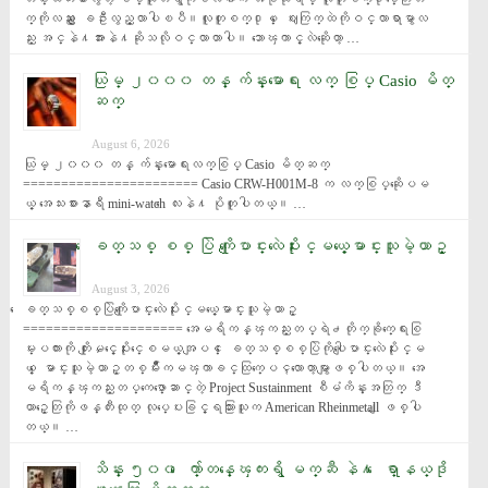
က္ကိုလည္း ေျခဦးလွည့္လာပါၿပီ။လူတူစက္႐ုပ္ ေဈးကြက္ထဲကိုဝင္လာရာမွာလ
ည္း အင္နဲ႔အားနဲ႔ဆိုသလိုဝင္လာတာပါ။ ဘာေၾကာင့္လဲဆိုေတာ့ …
ယြမ္ ၂၀၀၀ တန္ က်န္းမာေရး လက္ စြပ္ Casio မိတ္
ဆက္
August 6, 2026
ယြမ္ ၂၀၀၀ တန္ က်န္းမာေရးလက္စြပ္ Casio မိတ္ဆက္ 
======================= Casio CRW-H001M-8 က လက္စြပ္ဆိုေပမ
ယ့္ အေသးစားနာရီ mini-watch ေလးနဲ႔ ပိုတူပါတယ္။ …
ေခတ္သစ္ စစ္ ပြဲ ကိုေျပာင္းလဲေပးႏိုင္မယ့္ေမာင္းသူမဲ့ယာဥ္
August 3, 2026
ေခတ္သစ္စစ္ပြဲကိုေျပာင္းလဲေပးႏိုင္မယ့္ေမာင္းသူမဲ့ယာဥ္ 
===================== အေမရိကန္ၾကည္းတပ္ရဲ႕တိုက္ခိုက္ေရးစြ
မ္းပကားကို တိုးျမႇင့္ေပးႏိုင္ေစမယ့္အျပင္ ေခတ္သစ္စစ္ပြဲကိုပါေျပာင္းလဲေပးႏိုင္မ
ယ့္ ေမာင္းသူမဲ့ယာဥ္တစ္မ်ိဳးကမၾကာခင္ထြက္ေပၚလာေတာ့မွာျဖစ္ပါတယ္။ အေ
မရိကန္ၾကည္းတပ္ကေဖာ္ေဆာင္တဲ့ Project Sustainment စီမံကိန္းအတြက္ ဒီ
ယာဥ္ေတြကိုဖန္တီးထုတ္ လုပ္ေပးခြင့္ရသြားသူက American Rheinmetall ျဖစ္ပါ
တယ္။ …
သိန္း ၅၀၀ ေက်ာ္တန္ေၾကးရွိ မက္ဆီ နဲ႔ ေရာ္နယ္ဒို