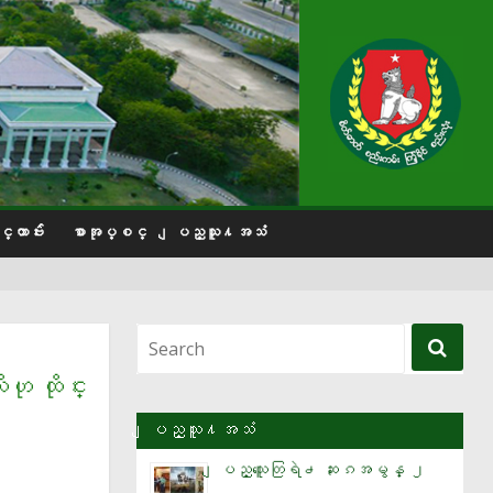
္တာဗ်ဴး
စာအုပ္စင္
ျပည္သူ႔အသံ
ု ထုိင္း
ျပည္သူ႔အသံ
ျပည္သူေတြရဲ႕ ဆႏၵအမွန္ ၂