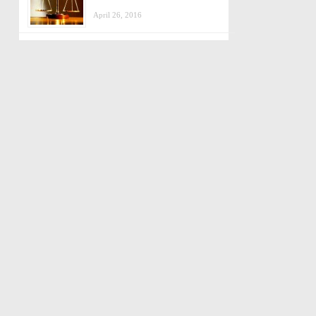
April 26, 2016