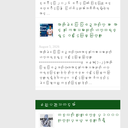
င္းၿပိဳင္ပြဲ ၂၀၂၆ ၿပိဳင္ ပြဲ၏ ကြင္းသြင္းျခင္း
ခတ္ၿပိဳင္ပြဲ၌ ေငြတံဆိပ္ဆုမ်ားအသီးသီးရရွိခဲ့ေၾ
ကာင္း …
လာအိုနဲ႔ပြဲ ပြဲစဥ္အလိုက္ အ ေကာ
င္း ဆုံး ကစားသမားဆုကို ဟက္ထရစ္
ရွင္ ဝင္းႏိုင္ထြန္း ဆြတ္ခူး
August 5, 2026
လာအိုနဲ႔ပြဲ ပြဲစဥ္အလိုက္အေကာင္းဆုံးကစားသမားဆုကို 
ဟက္ထရစ္ရွင္ ဝင္းႏိုင္ထြန္း ဆြတ္ခူး 
====================== ျမန္မာ(၇-၂)လာအို
ပြဲမွ ပြဲစဥ္အလိုက္အေကာင္းဆုံးကစားသမားဆုကို ဟက္
ထရစ္သြင္းယူခဲ့တဲ့ တိုက္စစ္မႉး ဝင္းႏိုင္ထြန္းက ဆြ
တ္ခူးရရွိခဲ့ပါတယ္။ ဝင္းႏိုင္ထြန္းဟာ ဖိလစ္ပိုင္
နဲ႔ပြဲမွာလည္း တစ္ဂိုးသြင္းယူခဲ့လို …
နည္းပညာသတင္းမ်ား
တစ္လကို လူတူစက္႐ုပ္ ၁၀၀၀
ထုတ္လုပ္မယ့္ မစ္ဆူဘီရွီ