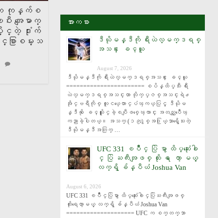
 ကုန္က်စ
ီး အေျမာက္
အားကစား
ုင္တဲ့ ဒုံးက်
ဒီယိုမန္ဒီကို ရီးယဲလ္မက္ဒရစ္
မင္စြာစမ္းသ
အသင္း ေခၚယူ
August 7, 2026
ဒီယိုမန္ဒီကို ရီးယဲလ္မက္ဒရစ္အသင္း ေခၚယူ 
======================= စပိန္ထိပ္သီး ရီး
ယဲလ္မက္ဒရစ္အသင္းဟာ လိုက္ပ္ဇစ္အသင္းရဲ႕ 
အိုင္ဗရီကိုစ္ လူငယ္ေတာင္ပံၾကယ္ပြင့္ ဒီယိုမ
န္ဒီကို ေခၚယူႏိုင္ခဲ့ၿပီျဖစ္ေၾကာင္း အတည္ျပဳေၾ
ကညာခဲ့ပါတယ္။ အသက္ (၁၉)ႏွစ္အ႐ြယ္သာရွိေသးတဲ့ 
ဒီယိုမန္ဒီအတြက္ …
UFC 331 ၿပိဳင္ ပြဲ မွာ ထိပ္ဆုံးေခါ
င္ ပြဲ ႀကီးအျဖစ္ ထိုး ရ ေတာ့ မယ့္
လက္ရွိ ခ်န္ပီယံ ‌Joshua Van
August 6, 2026
UFC 331 ၿပိဳင္ပြဲမွာ ထိပ္ဆုံးေခါင္ပြဲႀကီးအျဖစ္ 
ထိုးရေတာ့မယ့္ လက္ရွိ ခ်န္ပီယံ ‌Joshua Van 
==================== UFC က စက္တက္ဘာ 