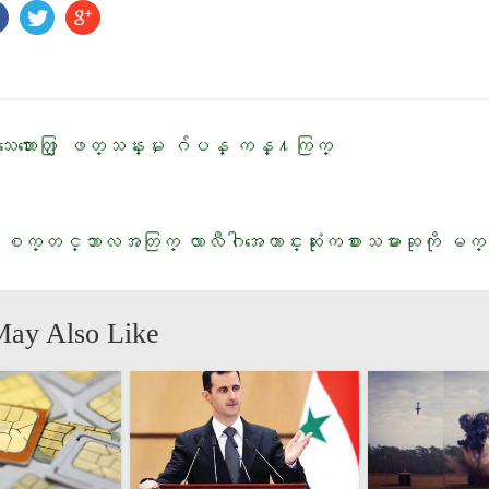
ေဘၤာေတြ ျဖတ္သန္းမႈ ဂ်ပန္ ကန္႔ကြက္
စက္တင္ဘာလအတြက္ လာလီဂါအေကာင္းဆုံးကစားသမားဆုကို မက္
May Also Like