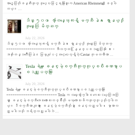
ယာဥ္ေတြကိုဖန္တီးထုတ္ လုပ္ေပးခြင့္ရသြားသူက American Rheinmetall ျဖစ္ပါ
တယ္။ …
သိန္း ၅၀၀ ေက်ာ္တန္ေၾကးရွိ မက္ဆီ နဲ႔ ေရာ္နယ္ဒို
ဖုန္းေတြ မိတ္ဆက္
July 22, 2026
သိန္း ၅၀၀ ေက်ာ္တန္ေၾကးရွိ မက္ဆီ နဲ႔ ေရာ္နယ္ဒို ဖုန္းေတြ မိတ္ဆက္ 
======================= အီလက္ထ႐ြန္နစ္ပစၥည္းေတြကို ေ႐ႊ၊ 
အဖိုးတန္သတၱဳေတြနဲ႔ မြမ္းမံျပင္ဆင္ေပးေလ့ရွိတဲ့ Caviar ကုမၸဏီဟာ …
Tesla ရဲ႕‌ေျခနင္းမဲ့စက္ဘီးထုတ္လုပ္ၿပီးခဏမွာပ
စၥည္းျပတ္သြား
July 20, 2026
Tesla ရဲ႕‌ေျခနင္းမဲ့စက္ဘီးထုတ္လုပ္ၿပီးခဏမွာပစၥည္းျပတ္သြား 
======================== Tesla က လမ္းေလွ်ာက္ခါစ ကေလးငယ္ေတြအတြ
က္ ေျခနင္းမဲ့စက္ဘီးအေသးစားေလးတစ္မ်ိဳးကို မၾကာေသးမီကထုတ္လုပ္လိုက္ပါတ
ယ္။ ဒီစက္ဘီးဟာ တျခား ေျခနင္းမဲ့စက္ဘီးလိုပဲ ေျခနင္းလည္းမပါ၊ ေမာ္တာလ
ည္းမပါသလို ဘရိတ္လည္းမပါဘဲ …