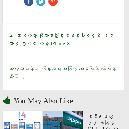
ေက်ာဘက္မွာ ဆိုလာအားသြင္းစနစ္ပါဝင္တဲ့ ေဒၚ
←
လာ ၄,၅၀၀ တန္ IPhone X
အလွအပနဲ႕ က်န္းမာေရးအတြက္ အေရးပါတဲ့ လိေမၼာ္
သီးခြံ
→
You May Also Like
ၿမိဳ႕နယ္
၇၉ ခုတြင္
MPT LTE+ ကြ