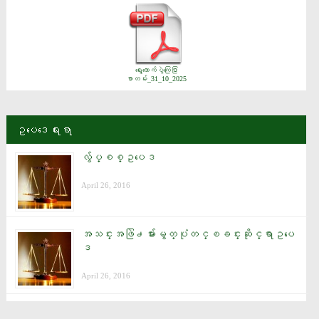
ရွေးကောက်ပွဲကြေငြာ
စာတမ်း_31_10_2025
ဥပေဒေရးရာ
လွ်ပ္စစ္ဥပေဒ
April 26, 2016
အသင္းအဖြဲ႕မ်ားမွတ္ပုံတင္ၿခင္းဆိုင္ရာဥပေ
ဒ
April 26, 2016