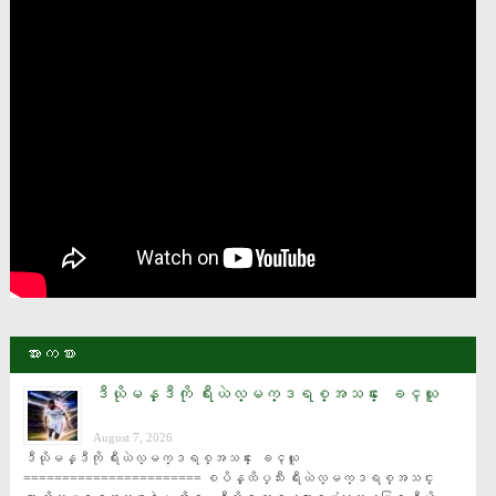
အားကစား
ဒီယိုမန္ဒီကို ရီးယဲလ္မက္ဒရစ္အသင္း ေခၚယူ
August 7, 2026
ဒီယိုမန္ဒီကို ရီးယဲလ္မက္ဒရစ္အသင္း ေခၚယူ 
======================= စပိန္ထိပ္သီး ရီးယဲလ္မက္ဒရစ္အသင္း