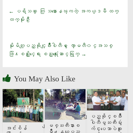
ပရိသတ္ ေတြ သနားေနၾကတဲ့ အကယ္ဒမီ ထက္
←
ထက္မိုးဦး
မိုးမိတ္ျပည္ခုိင္ျဖိဳးပါတီမွ ေကာ္မတီ၀င္အသစ္
ဖြဲ႔စည္းႏိုင္ေရး စည္းရုံးေဆာင္ရြက္
→
You May Also Like
ျပည္ခိုင္ၿဖိဳး
ပါတီမွႀကီးမွဴး
ျမစ္ႀကီးနားၿ
အင်းစိန်
က်င္းပေသာပဲခူး
မိဳ႕နယ္ျပည္