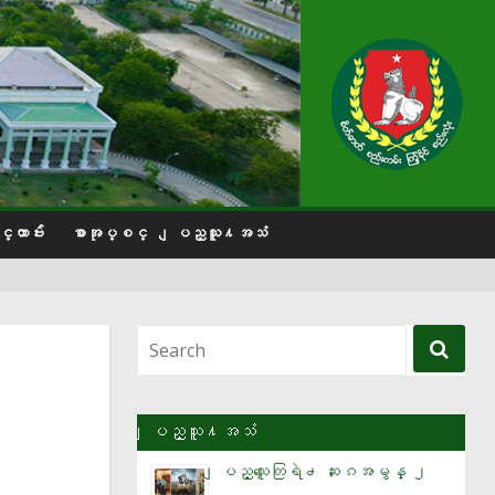
္တာဗ်ဴး
စာအုပ္စင္
ျပည္သူ႔အသံ
ျပည္သူ႔အသံ
ျပည္သူေတြရဲ႕ ဆႏၵအမွန္ ၂