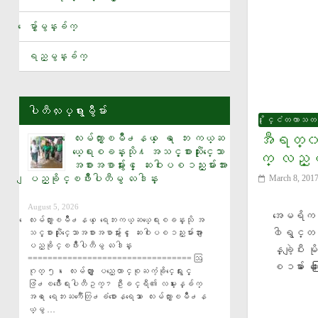
ေလးမ်က္ႏွာၿမိဳ႕နယ္ ေရ ေဘး ကယ္ဆယ္ေရးစခန္းသို႔ အသင့္စားသုံးႏိုင္ေသာအစားအစာမ်ာ
ေရႀကီးနစ္ျမဳပ္မႈဒဏ္ခံရသည့္ ေက်း႐ြာမ်ားရွိ ျပည္သူမ်ားအား ျပည္ခိုင္ၿဖိဳးပါတ
ေမွ်ာ္မွန္းခ်က္
ဒီယိုမန္ဒီကို ရီးယဲလ္မက္ဒရစ္အသင္း ေခၚယူ
ရည္မွန္းခ်က္
ပါတီလႈပ္ရွားမွဳမ်ား
ႏိုင္ငံတကာသတင္
အီရတ္၀န္
ေလးမ်က္ႏွာၿမိဳ႕နယ္ ေရ ေဘး ကယ္ဆ
ယ္ေရးစခန္းသို႔ အသင့္စားသုံးႏိုင္ေသာ
က္ လည္
အစားအစာမ်ားႏွင့္ ေဆးဝါးပစၥည္းမ်ားအား
ျပည္ခိုင္ၿဖိဳးပါတီမွ လႉဒါန္း
March 8, 201
August 5, 2026
အေမရိကန
ေလးမ်က္ႏွာၿမိဳ႕နယ္ ေရေဘးကယ္ဆယ္ေရးစခန္းသို အ
၀ါရွင္တန္
သင့္စားသုံးႏိုင္ေသာအစားအစာမ်ားႏွင့္ ေဆးဝါးပစၥည္းမ်ားအား ျ
ပည္ခိုင္ၿဖိဳးပါတီမွ လႉဒါန္း 
န္ခဲ့ျပီး 
================================= ဩ
စၥမ်ား ေဆ
ဂုတ္ ၅၊ ေလးမ်က္ႏွာ ျပည္ေထာင္စုႀကံ့ခိုင္ေရးႏွင့္
ဖြံ႕ၿဖိဳးေရးပါတီဥကၠ႒ ဦးခင္ရီ၏ လမ္းၫႊန္ခ်က္
အရ ေရေဘးႀကဳံေတြ႕ခံစားေနရေသာ ေလးမ်က္ႏွာၿမိဳ႕န
ယ္မွ …