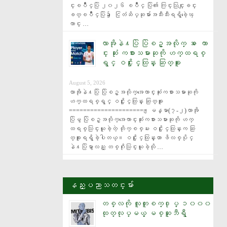
င္းၿပိဳင္ပြဲ ၂၀၂၆ ၿပိဳင္ ပြဲ၏ ကြင္းသြင္းျခင္း
ခတ္ၿပိဳင္ပြဲ၌ ေငြတံဆိပ္ဆုမ်ားအသီးသီးရရွိခဲ့ေၾ
ကာင္း …
လာအိုနဲ႔ပြဲ ပြဲစဥ္အလိုက္ အ ေကာ
င္း ဆုံး ကစားသမားဆုကို ဟက္ထရစ္
ရွင္ ဝင္းႏိုင္ထြန္း ဆြတ္ခူး
August 5, 2026
လာအိုနဲ႔ပြဲ ပြဲစဥ္အလိုက္အေကာင္းဆုံးကစားသမားဆုကို 
ဟက္ထရစ္ရွင္ ဝင္းႏိုင္ထြန္း ဆြတ္ခူး 
====================== ျမန္မာ(၇-၂)လာအို
ပြဲမွ ပြဲစဥ္အလိုက္အေကာင္းဆုံးကစားသမားဆုကို ဟက္
ထရစ္သြင္းယူခဲ့တဲ့ တိုက္စစ္မႉး ဝင္းႏိုင္ထြန္းက ဆြ
တ္ခူးရရွိခဲ့ပါတယ္။ ဝင္းႏိုင္ထြန္းဟာ ဖိလစ္ပိုင္
နဲ႔ပြဲမွာလည္း တစ္ဂိုးသြင္းယူခဲ့လို …
နည္းပညာသတင္းမ်ား
တစ္လကို လူတူစက္႐ုပ္ ၁၀၀၀
ထုတ္လုပ္မယ့္ မစ္ဆူဘီရွီ