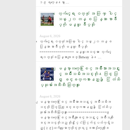
၁၉ ရက္ေန႔မွာ …
ေလ့က်င့္ေရး ဝတ္စုံ အ တြ က္ ေပါင္
သန္း ၂၀ တန္ စ ပြ န္ဆာ စာခ်ဳ
ပ္ကို မန္ယူ ခ်ဳပ္ဆို
August 6, 2026
ေလ့က်င့္ေရး ဝတ္စုံအတြက္ ေပါင္ သန္း ၂၀ တန္ စ
ပြန္ဆာ စာခ်ဳပ္ကို မန္ယူ ခ်ဳပ္ဆို 
================= မန္ယူအသင္းဟာ ေလ့က်င့္ေ
ရး၀တ္စုံစပြန္ဆာအျဖစ္ Betway နဲ႔ …
ျမန္မာ့လက္ေ႐ြးစင္ အမ်ိဳးသားအသင္းႏွ
င့္ အမ်ိဳးသမီးအသင္းတို႔ ကြင္း သြ
င္း ျခင္းခတ္ကစားနည္း၌ ေငြ တံဆိ
ပ္ဆုမ်ားအသီးသီး ဆြတ္ခူး
August 6, 2026
ျမန္မာ့လက္ေ႐ြးစင္ အမ်ိဳးသားအသင္းႏွင့္ အမ်ိဳးသမီးအ
သင္းတို ကြင္းသြင္းျခင္းခတ္ကစားနည္း၌ ေငြတံဆိပ္
ဆုမ်ားအသီးသီးဆြတ္ခူး ==================== ျ
မန္မာ့လက္ေ႐ြးစင္အမ်ိဳးသားျခင္းအသင္းႏွင့္ အမ်ိဳးသမီးျ
ခင္းအသင္းတိုသည္ ထိုင္းႏိုင္ငံတြင္က်င္းပလ်က္ရွိသ
ည့္ (၃၉)ႀကိမ္ေျမာက္ထိုင္းဘုရင့္ဖလားပိုက္ေက်ာ္ျခ