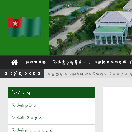
မူလစာမ်က္ႏွာ
ျပည္တြင္းသတင္းမ်ား
ပါတီလွဳပ္ရွားမွဳမ်ား
ျပည္ တြင္း စက္သုံးဆီေဈး တစ္လီတာလွ်င္ က်ပ္ ၁၇
ေနာက္ဆံုးရသတင္းမ်ား
တစ္လကို လူတူစက္႐ုပ္ ၁၀၀၀ ထုတ္လုပ္မယ့္ မစ္
UFC 331 ၿပိဳင္ ပြဲ မွာ ထိပ္ဆုံးေခါင္ ပြဲ ႀကီးအျဖစ္ ထိုး ရ ေတာ့ မယ့္ လက္ရွိ ခ်
ပါတီေရးရာ
ယြမ္ ၂၀၀၀ တန္ က်န္းမာေရး လက္ စြပ္ Casio မိတ္ဆက္
ႏိုင္ငံေတာ္သမၼတ ထိုင္းႏိုင္ငံသို႔ ေရာက္ရွိ
ပါတီ၏မူ၀ါဒ
ေလ့က်င့္ေရး ဝတ္စုံ အ တြ က္ ေပါင္ သန္း ၂၀ တန္ စ ပြ န္ဆာ စာခ်ဳပ္ကို မန္ယူ ခ
ပါတီ၏ သႏိၷဌာန္
ျမန္မာ့လက္ေ႐ြးစင္ အမ်ိဳးသားအသင္းႏွင့္ အမ်ိဳးသမီးအသင္းတို႔ ကြင္း သြင္း ျခင္း
ပါတီ၏လုပ္ငန္းစဥ္မ်ား