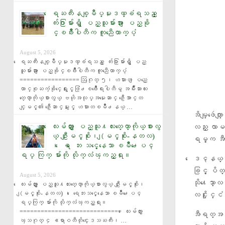
ေရႀကီးနစ္ျမဳပ္မႈဒဏ္ခံရသည့္ ေ
က်း႐ြာမ်ားရွိ ျပည္သူမ်ားအား ျပည္ခို
င္ၿဖိဳးပါတီက ကူညီေထာက္ပံ့
August 5, 2026
ေရႀကီးနစ္ျမဳပ္မႈဒဏ္ခံရသည့္ ေက်း႐ြာမ်ားရွိ ျပည္
သူမ်ားအား ျပည္ခိုင္ၿဖိဳးပါတီက ကူညီေထာက္ပံ့ 
================= ဩဂုတ္ ၅၊ ဟသၤာတ ျပည္ေ
ထာင္စုႀကံ့ခိုင္ေရးႏွင့္ဖြံ႕ၿဖိဳးေရးပါတီမွ အမ်ိဳးသားလႊ
တ္ေတာ္ကိုယ္စားလွယ္ ဗဟိုအလုပ္အမႈေဆာင္ ဦးေအာင္တ
င္ျမင့္၏ ဦးေဆာင္မႈႏွင့္ ဟသၤာတၿမိဳ႕နယ္ …
အိမ္ျဖဴေ
ေလးမ်က္ႏွာ ျပည္သူ႔လႊတ္ေတာ္ကိုယ္စားလွ
လည္း လာ
ယ္ ဦးျမင့္စိုး၊ (ျမင့္စိုး-နတလ)
ရမ့္က အီ
၊ ေရ ေဘး သင့္ေနေသာ ၿမိဳ႕ေပၚ
ရပ္ ကြက္ မ်ားကို လိုက္လံၾကည့္ရႈ။
ေဒၚနယ္ထရ
ခြင့္ ပိတ
August 5, 2026
သို႔ေသာ္
ေလးမ်က္ႏွာ ျပည္သူ႔လႊတ္ေတာ္ကိုယ္စားလွယ္ ဦးျမင့္စိုး၊ 
(ျမင့္စိုး-နတလ) ၊ ေရေဘးသင့္ေနေသာ ၿမိဳ႕ေပၚ 
လင္ႏုိင္င
ရပ္ကြက္ မ်ားကို လိုက္လံၾကည့္ရႈ။ 
============================= ေလးမ်က္ႏွာ 
အီရတ္အစို
ၾသဂုတ္ ၄ ဧရာဝတီတိုင္းေဒသႀကီး၊ …