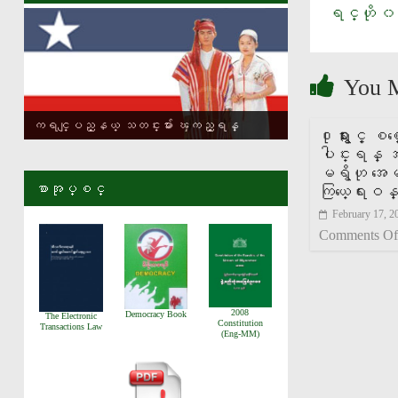
ရင္ဟို 
You 
ခ်င္းျပည္နယ္ သတင္းမ်ား ၾကည့္ရန္
႐ုရွားႏွင့္ 
ပါင္းရန္
မရွိဟု အေ
စာအုပ္စင္
ကြယ္ေရးဝန္
February 17, 2
Comments Of
2008
Democracy Book
The Electronic
Constitution
Transactions Law
(Eng-MM)