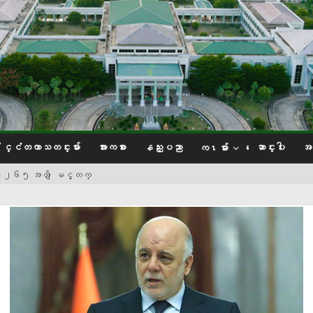
ႏိုင္ငံတကာသတင္းမ်ား
အားကစား
နည္းပညာ
ေဆာင္းပါး
အင
က႑မ်ား
၀ မွ ၂၆၅ အထိ ျမင့္တက္
ဆူဘီရွီ
န္ပီယံ ‌Joshua Van
်ဳပ္ဆို
ခတ္ကစားနည္း၌ ေငြ တံဆိပ္ဆုမ်ားအသီးသီး ဆြတ္ခူး