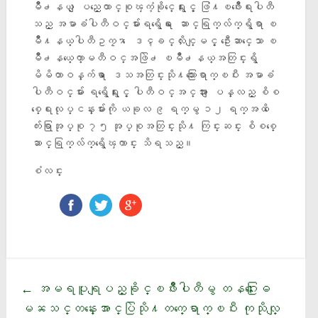
မိဳ႕နယ္ ျပည္ေထာင္စုၾကံ့ခိုင္ေရးႏွင့္ ဖြံ႔ၿဖိဳးေရးပါတီ
သည္ အမာခံပါတီဝင္မ်ားရရွိေရး ေဆာင္ရြက္လ်က္ရွိရာ ၿ
မိဳ႔နယ္ပါတီဥကၠ႒ ေဒၚခင္လႈိင္ျမင့္ ဦးေဆာင္ေသာ ၿ
မိဳ႕နယ္ေကာ္မတီဝင္အဖြဲ႕ ၿမိဳ႕နယ္အတြင္းရွိ
မိမိတာဝန္က်ရာ ေဒသအတြင္းသို႔သြားေရာက္ၿပီး အမာခံ
ပါတီဝင္မ်ား ရရွိေရးႏွင့္ ပါတီဝင္အင္အား ျပန္လည္ စိစ
စ္ေရးလုပ္ငန္းမ်ား
ကို ယခုလ ၉ ရက္မွ ၁၂ ရက္အထိ ေ
က်းရြာအုပ္စု ၇၅ အုပ္စုအတြင္းသို႔ ကြင္းဆင္း စိစစ္ေ
ဆာင္ရြက္လ်က္ရွိေၾကာင္း သိရသည္။
စံလင္း
အမရပူရျပည္ခိုင္ၿဖိဳးပါတီမွ တနဂၤေႏြဓ
←
မၼသင္တန္းေအာင္ပြဲသုိ႔တက္ေရာက္ၿပီး ကုသိုလ္ျ