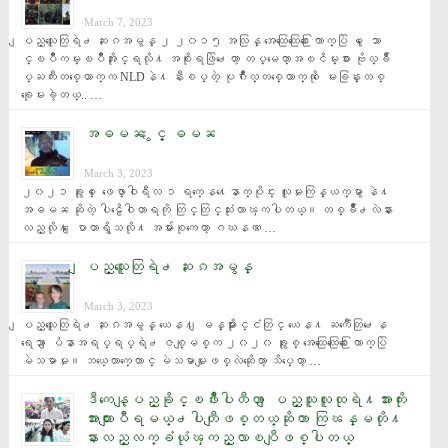
March 7, 2023
ျပည္သူေတြရဲ႕ ဆႏၵအမွန္ ၂ ၂၀၁၅ အလြန္ အေထြေထြေ႐ြးေကာက္ပြဲ မွ ေသာ
င္ၿပိဳကမ္းၿပိဳအႏိုင္ရလို႔ အစိုးရဖြဲ႕ေတာ့ တပ္မေတာ္အၿငိမ္းစား ဗိုလ္ခ်ဳ
ပ္ႀကီးတစ္ေယာက္က NLDနဲ႔ နီးစပ္တဲ့ ပုဂၢိဳလ္တစ္ေယာက္ကို ေမးခြန္းတစ္
ခုေမးခဲ့တယ္.. …
အဓမၼ ႏွင့္ ဓမၼ
March 3, 2023
၂၀၂၁ ခုႏွစ္ ေဖေဖာ္ဝါရီလ ၁ ရက္ေန႔ေနာက္ပိုင္း လူမႈကြန္ယက္မွာ နဲ႔ 
အဓမၼ ဆိုတဲ့ ပါဠိေဝါဟာရကို တြင္တြင္သုံးလာၾကပါတယ္။ တစ္ခ်ိဳ႕လဲနား
လည္လို႔ ေျပာတာရွိသလို႔ အမ်ားစုကေတာ့ ဂဃနဏ …
ျပည္သူေတြရဲ႕ ဆႏၵအမွန္
March 3, 2023
ျပည္သူေတြရဲ႕ ဆႏၵအမွန္ ယေန႔ ျမန္မာႏိုင္ငံတြင္ ယေန႔ ႀကဳံေတြ႕ေန
ရေသာ ျပႆနာအရပ္ရပ္ရဲ႕ ဇစ္ျမစ္က ၂၀၂၀ ခုႏွစ္ အေထြေထြေ႐ြးေကာက္ပြဲ 
မဲသမာမႈ။ ဘယ္ေလာက္ေတာင္ မဲသမာမႈျဖစ္လဲဆိုေတာ့ သိပ္ေတာ့ …
ဒီကေန့ျပည္ခုိင္ၿဖိဳးပါတီဟာ ျပည္သူလူထုရဲ႔အားကိုး
အားထားျပဳရမယ္႕ပါတီျဖစ္တယ္ဆိုတာ ကြၽန္မတို႔
နားလည္လက္ခံယုံၾကည္လာၿပီျဖစ္ပါတယ္