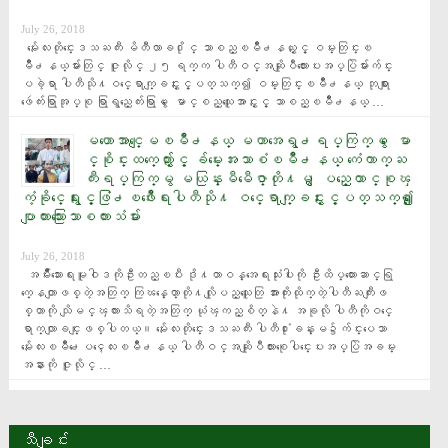
July 26, 2018
  မႏၲေလးတိုင္းေဒသႀကီး မိတီၴလာခ႐ိုင္ သာစည္ၿမိဳ႕နယ္ႏွင့္ ဝမ္းတြင္းၿ
မိဳ႕နယ္မ်ားတြင္ ဇူလိုင္ ၂၅ ရက္က ပါတီဝင္အဆိုျပဳလႊာေပးအပ္ပြဲမ်ားက်င္း
ပခဲ့ရာ ပါတီသို႔ဝင္ေရာက္ျခင္းႏွင့္ပတ္သက္၍ ဝမ္းတြင္းၿမိဳ႕နယ္ ဘုရားျ
ဖဴေက်းရြာအုပ္စု ရြာရွည္ေက်းရြာမွ ေမာင္စည္သူေအာင္ႏွင့္ သာစည္ၿမိဳ႕နယ္ …
မဟာေအာင္ေျမၿမိဳ႕နယ္ မဟာအေရွ႕ရပ္ကြက္မွ ေမာ
င္စုိင္းထက္ေက်ာ္ႏွင့္ ခ်မ္းေအးသာစံၿမိဳ႕နယ္ ကံေကာက္ႀ
ကီးရပ္ကြက္မွ မယြန္းမီမီေဇာ္တုိ႔မွ ျပည္ေထာင္စုၾ
ကံ့ခုိင္ေရးႏွင့္ဖြံ႕ၿဖိဳးေရးပါတီသုိ႔ ဝင္ေရာက္ျခင္းႏွင့္ပတ္သက္၍ ​ေျ
ပာျကားသြား​ေသာစကားသံမ်ား
July 26, 2018
  အမ်ဳိးသားေရးမူဝါဒကိုဦးတည္ၿပီး ဒို႔တာဝန္အေရးသံုးပါးကို ဦးထိပ္ထားေဆာင္ရြ
က္ေနတာျဖစ္တဲ့အတြက္ ကြၽန္ေတာ္တို႔လိုျပည္သူေတြ အားကိုးထိုက္တဲ့ပါတီႀကီးျဖ
စ္တာကို သိျမင္ၾကားသိရတဲ့အတြက္ ယံုၾကည္စိတ္နဲ႔ အခုလို ပါတီကိုဝင္ေ
ရာက္လာျခင္းျဖစ္ပါတယ္​။ မႏၲေလးတိုင္းေဒသႀကီး ပါတီ႐ံုးခန္းမ၌က်င္းပေသာ 
မႏၲေလးၿမိဳ႕ေပၚေလးၿမိဳ႕နယ္ ပါတီဝင္အဆုိျပဳလႊာစုေပါင္းေပးအပ္ပြဲအခမ္း
အနားကုိ ဇူလိုင္ …
သီချင်း