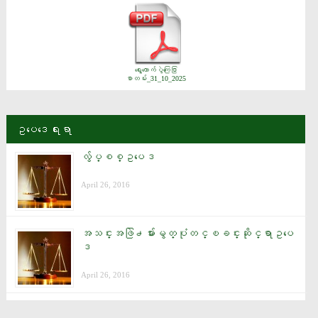
ရွေးကောက်ပွဲကြေငြာ
စာတမ်း_31_10_2025
ဥပေဒေရးရာ
လွ်ပ္စစ္ဥပေဒ
April 26, 2016
အသင္းအဖြဲ႕မ်ားမွတ္ပုံတင္ၿခင္းဆိုင္ရာဥပေ
ဒ
April 26, 2016