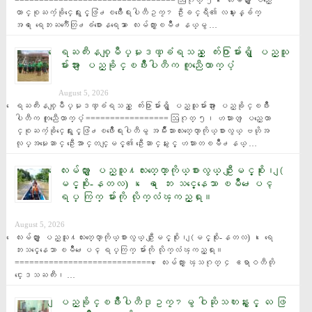
================================= ဩဂုတ္ ၅၊ ေလးမ်က္ႏွာ ျပည္ေ
ထာင္စုႀကံ့ခိုင္ေရးႏွင့္ဖြံ႕ၿဖိဳးေရးပါတီဥကၠ႒ ဦးခင္ရီ၏ လမ္းၫႊန္ခ်က္
အရ ေရေဘးႀကဳံေတြ႕ခံစားေနရေသာ ေလးမ်က္ႏွာၿမိဳ႕နယ္မွ …
ေရႀကီးနစ္ျမဳပ္မႈဒဏ္ခံရသည့္ ေက်း႐ြာမ်ားရွိ ျပည္သူ
မ်ားအား ျပည္ခိုင္ၿဖိဳးပါတီက ကူညီေထာက္ပံ့
August 5, 2026
ေရႀကီးနစ္ျမဳပ္မႈဒဏ္ခံရသည့္ ေက်း႐ြာမ်ားရွိ ျပည္သူမ်ားအား ျပည္ခိုင္ၿဖိဳး
ပါတီက ကူညီေထာက္ပံ့ ================= ဩဂုတ္ ၅၊ ဟသၤာတ ျပည္ေထာ
င္စုႀကံ့ခိုင္ေရးႏွင့္ဖြံ႕ၿဖိဳးေရးပါတီမွ အမ်ိဳးသားလႊတ္ေတာ္ကိုယ္စားလွယ္ ဗဟိုအ
လုပ္အမႈေဆာင္ ဦးေအာင္တင္ျမင့္၏ ဦးေဆာင္မႈႏွင့္ ဟသၤာတၿမိဳ႕နယ္ …
ေလးမ်က္ႏွာ ျပည္သူ႔လႊတ္ေတာ္ကိုယ္စားလွယ္ ဦးျမင့္စိုး၊ (ျ
မင့္စိုး-နတလ) ၊ ေရ ေဘး သင့္ေနေသာ ၿမိဳ႕ေပၚ
ရပ္ ကြက္ မ်ားကို လိုက္လံၾကည့္ရႈ။
August 5, 2026
ေလးမ်က္ႏွာ ျပည္သူ႔လႊတ္ေတာ္ကိုယ္စားလွယ္ ဦးျမင့္စိုး၊ (ျမင့္စိုး-နတလ) ၊ ေရေ
ဘးသင့္ေနေသာ ၿမိဳ႕ေပၚ ရပ္ကြက္ မ်ားကို လိုက္လံၾကည့္ရႈ။ 
============================= ေလးမ်က္ႏွာ ၾသဂုတ္ ၄ ဧရာဝတီတို
င္းေဒသႀကီး၊ …
ျပည္ခိုင္ၿဖိဳးပါတီဒုဥကၠ႒မွ ဝါဆိုသကၤန္းႏွင့္ လႉ ဖြ