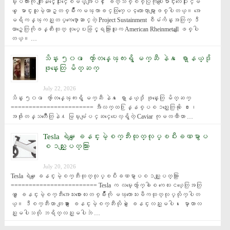
မ္းပကားကို တိုးျမႇင့္ေပးႏိုင္ေစမယ့္အျပင္ ေခတ္သစ္စစ္ပြဲကိုပါေျပာင္းလဲေပးႏိုင္မ
ယ့္ ေမာင္းသူမဲ့ယာဥ္တစ္မ်ိဳးကမၾကာခင္ထြက္ေပၚလာေတာ့မွာျဖစ္ပါတယ္။ အေ
မရိကန္ၾကည္းတပ္ကေဖာ္ေဆာင္တဲ့ Project Sustainment စီမံကိန္းအတြက္ ဒီ
ယာဥ္ေတြကိုဖန္တီးထုတ္ လုပ္ေပးခြင့္ရသြားသူက American Rheinmetall ျဖစ္ပါ
တယ္။ …
သိန္း ၅၀၀ ေက်ာ္တန္ေၾကးရွိ မက္ဆီ နဲ႔ ေရာ္နယ္ဒို
ဖုန္းေတြ မိတ္ဆက္
July 22, 2026
သိန္း ၅၀၀ ေက်ာ္တန္ေၾကးရွိ မက္ဆီ နဲ႔ ေရာ္နယ္ဒို ဖုန္းေတြ မိတ္ဆက္ 
======================= အီလက္ထ႐ြန္နစ္ပစၥည္းေတြကို ေ႐ႊ၊ 
အဖိုးတန္သတၱဳေတြနဲ႔ မြမ္းမံျပင္ဆင္ေပးေလ့ရွိတဲ့ Caviar ကုမၸဏီဟာ …
Tesla ရဲ႕‌ေျခနင္းမဲ့စက္ဘီးထုတ္လုပ္ၿပီးခဏမွာပ
စၥည္းျပတ္သြား
July 20, 2026
Tesla ရဲ႕‌ေျခနင္းမဲ့စက္ဘီးထုတ္လုပ္ၿပီးခဏမွာပစၥည္းျပတ္သြား 
======================== Tesla က လမ္းေလွ်ာက္ခါစ ကေလးငယ္ေတြအတြ
က္ ေျခနင္းမဲ့စက္ဘီးအေသးစားေလးတစ္မ်ိဳးကို မၾကာေသးမီကထုတ္လုပ္လိုက္ပါတ
ယ္။ ဒီစက္ဘီးဟာ တျခား ေျခနင္းမဲ့စက္ဘီးလိုပဲ ေျခနင္းလည္းမပါ၊ ေမာ္တာလ
ည္းမပါသလို ဘရိတ္လည္းမပါဘဲ …