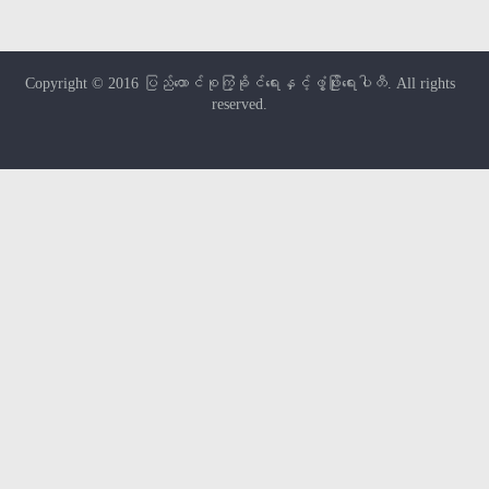
Copyright © 2016
ပြည်ထောင်စုကြံ့ခိုင်ရေးနှင့်ဖွံ့ဖြိုးရေးပါတီ
. All rights
reserved.