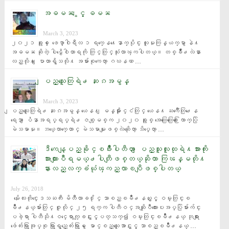
အဓမၼ ႏွင့္ ဓမၼ
March 3, 2023
၂၀၂၁ ခုႏွစ္ ေဖေဖာ္ဝါရီလ ၁ ရက္ေန႔ေနာက္ပိုင္း လူမႈကြန္ယက္မွာ နဲ႔ 
အဓမၼ ဆိုတဲ့ ပါဠိေဝါဟာရကို တြင္တြင္သုံးလာၾကပါတယ္။ တစ္ခ်ိဳ႕လဲနား
လည္လို႔ ေျပာတာရွိသလို႔ အမ်ားစုကေတာ့ ဂဃနဏ …
ျပည္သူေတြရဲ႕ ဆႏၵအမွန္
March 3, 2023
ျပည္သူေတြရဲ႕ ဆႏၵအမွန္ ယေန႔ ျမန္မာႏိုင္ငံတြင္ ယေန႔ ႀကဳံေတြ႕ေန
ရေသာ ျပႆနာအရပ္ရပ္ရဲ႕ ဇစ္ျမစ္က ၂၀၂၀ ခုႏွစ္ အေထြေထြေ႐ြးေကာက္ပြဲ 
မဲသမာမႈ။ ဘယ္ေလာက္ေတာင္ မဲသမာမႈျဖစ္လဲဆိုေတာ့ သိပ္ေတာ့ …
ဒီကေန့ျပည္ခုိင္ၿဖိဳးပါတီဟာ ျပည္သူလူထုရဲ႔အားကိုး
အားထားျပဳရမယ္႕ပါတီျဖစ္တယ္ဆိုတာ ကြၽန္မတို႔
နားလည္လက္ခံယုံၾကည္လာၿပီျဖစ္ပါတယ္
July 26, 2018
  မႏၲေလးတိုင္းေဒသႀကီး မိတီၴလာခ႐ိုင္ သာစည္ၿမိဳ႕နယ္ႏွင့္ ဝမ္းတြင္းၿ
မိဳ႕နယ္မ်ားတြင္ ဇူလိုင္ ၂၅ ရက္က ပါတီဝင္အဆိုျပဳလႊာေပးအပ္ပြဲမ်ားက်င္း
ပခဲ့ရာ ပါတီသို႔ဝင္ေရာက္ျခင္းႏွင့္ပတ္သက္၍ ဝမ္းတြင္းၿမိဳ႕နယ္ ဘုရားျ
ဖဴေက်းရြာအုပ္စု ရြာရွည္ေက်းရြာမွ ေမာင္စည္သူေအာင္ႏွင့္ သာစည္ၿမိဳ႕နယ္ …