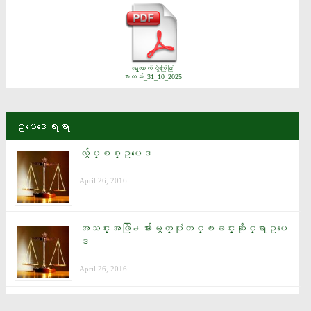
ရွေးကောက်ပွဲကြေငြာ
စာတမ်း_31_10_2025
ဥပေဒေရးရာ
လွ်ပ္စစ္ဥပေဒ
April 26, 2016
အသင္းအဖြဲ႕မ်ားမွတ္ပုံတင္ၿခင္းဆိုင္ရာဥပေ
ဒ
April 26, 2016