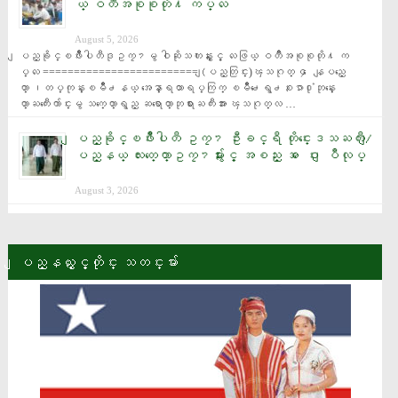
ယ္ ဝတၳဳအစုစုတို႔ ကပ္လႉ
August 5, 2026
ျပည္ခိုင္ၿဖိဳးပါတီဒုဥကၠ႒မွ ဝါဆိုသကၤန္းႏွင့္ လႉဖြယ္ ဝတၳဳအစုစုတို႔ က
ပ္လႉ ========================= (ျပည္တြင္း)ၾသဂုတ္ ၄ ေနျပည္ေ
တာ္ ၊တပ္ကုန္းၿမိဳ႕နယ္ အေနာ္ရထာရပ္ကြက္ ၿမိဳ႕ေရွ႕စႏၵာ႐ုံဘုန္းေ
တာ္ႀကီးေက်ာင္းမွ သက္ေတာ္ရွည္ ဆရာေတာ္ဘုရားႀကီးအား ၾသဂုတ္လ …
ျပည္ခိုင္ၿဖိဳးပါတီ ဥကၠ႒ ဦးခင္ရီ တိုင္းေဒသႀကီး/ျ
ပည္နယ္ လႊတ္ေတာ္ဥကၠ႒မ်ားႏွင့္ အစည္း အ ေဝး ျပဳလုပ္
August 3, 2026
ျပည္နယ္ႏွင့္တိုင္း သတင္းမ်ား