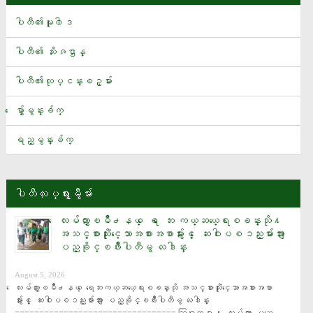
UFC 331 ၿပိဳင္ ပြဲ မွာ ထိပ္ဆုံးေခါင္ ပြဲ ႀကီးအျဖစ္ ထိုး ရ ေတာ့ မယ့္ လက္ရွိ
ပါတီ၏မူ၀ါဒ
ခ်န္ပီယံ ‌Joshua Van
ယြမ္ ၂၀၀၀ တန္ က်န္းမာေရး လက္ စြပ္ Casio မိတ္ဆက္
ပါတီ၏ သႏိၷဌာန္
ႏိုင္ငံေတာ္သမၼတ ထိုင္းႏိုင္ငံသို႔ ေရာက္ရွိ
ပါတီ၏လုပ္ငန္းစဥ္မ်ား
ေလ့က်င့္ေရး ဝတ္စုံ အ တြ က္ ေပါင္ သန္း ၂၀ တန္ စ ပြ န္ဆာ စာခ်ဳပ္ကို မ
န္ယူ ခ်ဳပ္ဆို
ေမွ်ာ္မွန္းခ်က္
ျမန္မာ့လက္ေ႐ြးစင္ အမ်ိဳးသားအသင္းႏွင့္ အမ်ိဳးသမီးအသင္းတို႔ ကြင္း သြင္း ျခ
ရည္မွန္းခ်က္
င္းခတ္ကစားနည္း၌ ေငြ တံဆိပ္ဆုမ်ားအသီးသီး ဆြတ္ခူး
ေလးမ်က္ႏွာၿမိဳ႕နယ္ ေရ ေဘး ကယ္ဆယ္ေရးစခန္းသို႔ အသင့္စားသုံးႏိုင္ေသာအစား
အစာမ်ားႏွင့္ ေဆးဝါးပစၥည္းမ်ားအား ျပည္ခိုင္ၿဖိဳးပါတီမွ လႉဒါန္း
ပါတီလႈပ္ရွားမွဳမ်ား
ေရႀကီးနစ္ျမဳပ္မႈဒဏ္ခံရသည့္ ေက်း႐ြာမ်ားရွိ ျပည္သူမ်ားအား ျပည္ခိုင္ၿဖိဳး
ေလးမ်က္ႏွာၿမိဳ႕နယ္ ေရ ေဘး ကယ္ဆယ္ေရးစခန္းသို႔
ပါတီက ကူညီေထာက္ပံ့
အသင့္စားသုံးႏိုင္ေသာအစားအစာမ်ားႏွင့္ ေဆးဝါးပစၥည္းမ်ားအား ျ
ဒီယိုမန္ဒီကို ရီးယဲလ္မက္ဒရစ္အသင္း ေခၚယူ
ပည္ခိုင္ၿဖိဳးပါတီမွ လႉဒါန္း
August 5, 2026
ေလးမ်က္ႏွာၿမိဳ႕နယ္ ေရေဘးကယ္ဆယ္ေရးစခန္းသို အသင့္စားသုံးႏိုင္ေသာအစားအစာ
မ်ားႏွင့္ ေဆးဝါးပစၥည္းမ်ားအား ျပည္ခိုင္ၿဖိဳးပါတီမွ လႉဒါန္း 