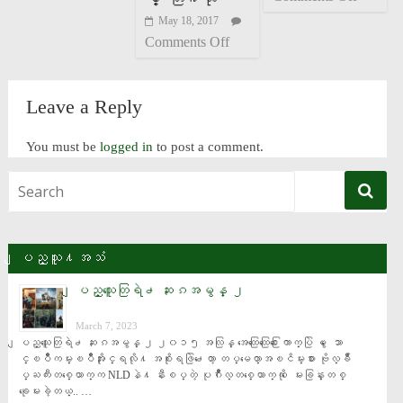
May 18, 2017
Comments Off
Leave a Reply
You must be
logged in
to post a comment.
ျပည္သူ႔အသံ
ျပည္သူေတြရဲ႕ ဆႏၵအမွန္ ၂
March 7, 2023
ျပည္သူေတြရဲ႕ ဆႏၵအမွန္ ၂ ၂၀၁၅ အလြန္ အေထြေထြေ႐ြးေကာက္ပြဲ မွ ေသာ
င္ၿပိဳကမ္းၿပိဳအႏိုင္ရလို႔ အစိုးရဖြဲ႕ေတာ့ တပ္မေတာ္အၿငိမ္းစား ဗိုလ္ခ်ဳ
ပ္ႀကီးတစ္ေယာက္က NLDနဲ႔ နီးစပ္တဲ့ ပုဂၢိဳလ္တစ္ေယာက္ကို ေမးခြန္းတစ္
ခုေမးခဲ့တယ္.. …