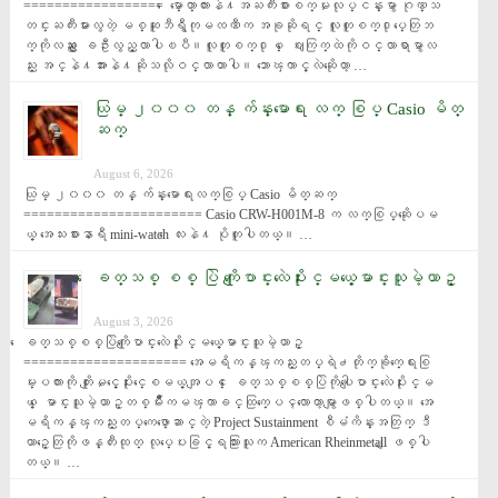
================== ေမာ္ေတာ္ကားနဲ႔အႀကီးစားစက္မႈလုပ္ငန္းမွာ ဂုဏ္သ
တင္းႀကီးမားလွတဲ့ မစ္ဆူဘီရွီကုမၸဏီက အခုဆိုရင္ လူတူစက္႐ုပ္ေတြဘ
က္ကိုလည္း ေျခဦးလွည့္လာပါၿပီ။လူတူစက္႐ုပ္ ေဈးကြက္ထဲကိုဝင္လာရာမွာလ
ည္း အင္နဲ႔အားနဲ႔ဆိုသလိုဝင္လာတာပါ။ ဘာေၾကာင့္လဲဆိုေတာ့ …
ယြမ္ ၂၀၀၀ တန္ က်န္းမာေရး လက္ စြပ္ Casio မိတ္
ဆက္
August 6, 2026
ယြမ္ ၂၀၀၀ တန္ က်န္းမာေရးလက္စြပ္ Casio မိတ္ဆက္ 
======================= Casio CRW-H001M-8 က လက္စြပ္ဆိုေပမ
ယ့္ အေသးစားနာရီ mini-watch ေလးနဲ႔ ပိုတူပါတယ္။ …
ေခတ္သစ္ စစ္ ပြဲ ကိုေျပာင္းလဲေပးႏိုင္မယ့္ေမာင္းသူမဲ့ယာဥ္
August 3, 2026
ေခတ္သစ္စစ္ပြဲကိုေျပာင္းလဲေပးႏိုင္မယ့္ေမာင္းသူမဲ့ယာဥ္ 
===================== အေမရိကန္ၾကည္းတပ္ရဲ႕တိုက္ခိုက္ေရးစြ
မ္းပကားကို တိုးျမႇင့္ေပးႏိုင္ေစမယ့္အျပင္ ေခတ္သစ္စစ္ပြဲကိုပါေျပာင္းလဲေပးႏိုင္မ
ယ့္ ေမာင္းသူမဲ့ယာဥ္တစ္မ်ိဳးကမၾကာခင္ထြက္ေပၚလာေတာ့မွာျဖစ္ပါတယ္။ အေ
မရိကန္ၾကည္းတပ္ကေဖာ္ေဆာင္တဲ့ Project Sustainment စီမံကိန္းအတြက္ ဒီ
ယာဥ္ေတြကိုဖန္တီးထုတ္ လုပ္ေပးခြင့္ရသြားသူက American Rheinmetall ျဖစ္ပါ
တယ္။ …