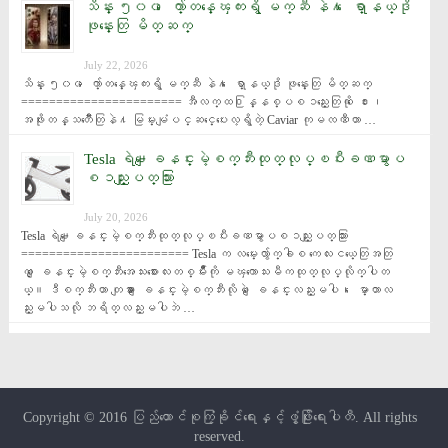
သိန္း ၅၀၀ ေက်ာ္တန္ေၾကးရွိ မက္ဆီ နဲ႔ ေရာ္နယ္ဒို
ဖုန္းေတြ မိတ္ဆက္
July 22, 2026
သိန္း ၅၀၀ ေက်ာ္တန္ေၾကးရွိ မက္ဆီ နဲ႔ ေရာ္နယ္ဒို ဖုန္းေတြ မိတ္ဆက္ 
======================= အီလက္ထ႐ြန္နစ္ပစၥည္းေတြကို ေ႐ႊ၊ 
အဖိုးတန္သတၱဳေတြနဲ႔ မြမ္းမံျပင္ဆင္ေပးေလ့ရွိတဲ့ Caviar ကုမၸဏီဟာ …
Tesla ရဲ႕‌ေျခနင္းမဲ့စက္ဘီးထုတ္လုပ္ၿပီးခဏမွာပ
စၥည္းျပတ္သြား
July 20, 2026
Tesla ရဲ႕‌ေျခနင္းမဲ့စက္ဘီးထုတ္လုပ္ၿပီးခဏမွာပစၥည္းျပတ္သြား 
======================== Tesla က လမ္းေလွ်ာက္ခါစ ကေလးငယ္ေတြအတြ
က္ ေျခနင္းမဲ့စက္ဘီးအေသးစားေလးတစ္မ်ိဳးကို မၾကာေသးမီကထုတ္လုပ္လိုက္ပါတ
ယ္။ ဒီစက္ဘီးဟာ တျခား ေျခနင္းမဲ့စက္ဘီးလိုပဲ ေျခနင္းလည္းမပါ၊ ေမာ္တာလ
ည္းမပါသလို ဘရိတ္လည္းမပါဘဲ …
Copyright © 2016
ပြည်ထောင်စုကြံ့ခိုင်ရေးနှင့်ဖွံ့ဖြိုးရေးပါတီ
. All rights
reserved.