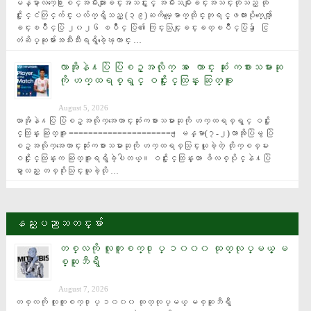
မန္မာ့လက္ေ႐ြးစင္အမ်ိဳးသားျခင္းအသင္းႏွင့္ အမ်ိဳးသမီးျခင္းအသင္းတိုသည္ ထို
င္းႏိုင္ငံတြင္က်င္းပလ်က္ရွိသည့္ (၃၉)ႀကိမ္ေျမာက္ထိုင္းဘုရင့္ဖလားပိုက္ေက်ာ္ျ
ခင္းၿပိဳင္ပြဲ ၂၀၂၆ ၿပိဳင္ ပြဲ၏ ကြင္းသြင္းျခင္းခတ္ၿပိဳင္ပြဲ၌ ေငြ
တံဆိပ္ဆုမ်ားအသီးသီးရရွိခဲ့ေၾကာင္း …
လာအိုနဲ႔ပြဲ ပြဲစဥ္အလိုက္ အ ေကာင္း ဆုံး ကစားသမားဆု
ကို ဟက္ထရစ္ရွင္ ဝင္းႏိုင္ထြန္း ဆြတ္ခူး
August 5, 2026
လာအိုနဲ႔ပြဲ ပြဲစဥ္အလိုက္အေကာင္းဆုံးကစားသမားဆုကို ဟက္ထရစ္ရွင္ ဝင္းႏို
င္ထြန္း ဆြတ္ခူး ====================== ျမန္မာ(၇-၂)လာအိုပြဲမွ ပြဲ
စဥ္အလိုက္အေကာင္းဆုံးကစားသမားဆုကို ဟက္ထရစ္သြင္းယူခဲ့တဲ့ တိုက္စစ္မႉး 
ဝင္းႏိုင္ထြန္းက ဆြတ္ခူးရရွိခဲ့ပါတယ္။ ဝင္းႏိုင္ထြန္းဟာ ဖိလစ္ပိုင္နဲ႔ပြဲ
မွာလည္း တစ္ဂိုးသြင္းယူခဲ့လို …
နည္းပညာသတင္းမ်ား
တစ္လကို လူတူစက္႐ုပ္ ၁၀၀၀ ထုတ္လုပ္မယ့္ မ
စ္ဆူဘီရွီ
August 7, 2026
တစ္လကို လူတူစက္႐ုပ္ ၁၀၀၀ ထုတ္လုပ္မယ့္ မစ္ဆူဘီရွီ 