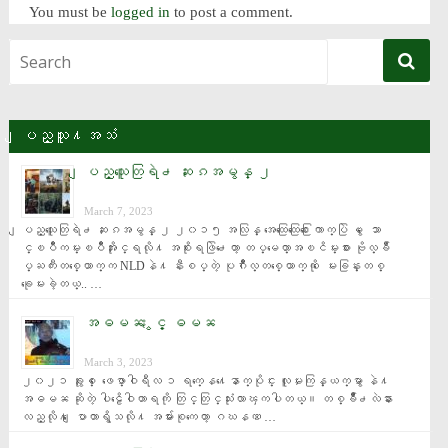
You must be
logged in
to post a comment.
ျပည္သူ႔အသံ
ျပည္သူေတြရဲ႕ ဆႏၵအမွန္ ၂
March 7, 2023
ျပည္သူေတြရဲ႕ ဆႏၵအမွန္ ၂ ၂၀၁၅ အလြန္ အေထြေထြေ႐ြးေကာက္ပြဲ မွ ေသာ
င္ၿပိဳကမ္းၿပိဳအႏိုင္ရလို႔ အစိုးရဖြဲ႕ေတာ့ တပ္မေတာ္အၿငိမ္းစား ဗိုလ္ခ်ဳ
ပ္ႀကီးတစ္ေယာက္က NLDနဲ႔ နီးစပ္တဲ့ ပုဂၢိဳလ္တစ္ေယာက္ကို ေမးခြန္းတစ္
ခုေမးခဲ့တယ္.. …
အဓမၼ ႏွင့္ ဓမၼ
March 3, 2023
၂၀၂၁ ခုႏွစ္ ေဖေဖာ္ဝါရီလ ၁ ရက္ေန႔ေနာက္ပိုင္း လူမႈကြန္ယက္မွာ နဲ႔ 
အဓမၼ ဆိုတဲ့ ပါဠိေဝါဟာရကို တြင္တြင္သုံးလာၾကပါတယ္။ တစ္ခ်ိဳ႕လဲနား
လည္လို႔ ေျပာတာရွိသလို႔ အမ်ားစုကေတာ့ ဂဃနဏ …