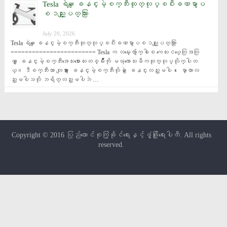
Tesla ရဲ႕‌ေျခနင္းမဲ့စက္ဘီးထုတ္လုပ္ၿပီးခဏမွာပ
စၥည္းျပတ္သြား
July 20, 2026
Tesla ရဲ႕‌ေျခနင္းမဲ့စက္ဘီးထုတ္လုပ္ၿပီးခဏမွာပစၥည္းျပတ္သြား 
======================== Tesla က လမ္းေလွ်ာက္ခါစ ကေလးငယ္ေတြအတြ
က္ ေျခနင္းမဲ့စက္ဘီးအေသးစားေလးတစ္မ်ိဳးကို မၾကာေသးမီကထုတ္လုပ္လိုက္ပါတ
ယ္။ ဒီစက္ဘီးဟာ တျခား ေျခနင္းမဲ့စက္ဘီးလိုပဲ ေျခနင္းလည္းမပါ၊ ေမာ္တာလ
ည္းမပါသလို ဘရိတ္လည္းမပါဘဲ …
Copyright © 2016
ပြည်ထောင်စုကြံ့ခိုင်ရေးနှင့်ဖွံ့ဖြိုးရေးပါတီ
. All rights
reserved.