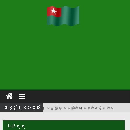
ေနာက္ဆံုးရသတင္းမ်ား
ျပည္ တြင္း စက္သုံးဆီေဈး တစ္လီတာလွ်င္ က်ပ္
၁၇၀ မွ ၂၆၅ အထိ ျမင့္တက္
တစ္လကို လူတူစက္႐ုပ္ ၁၀၀၀ ထုတ္လုပ္မယ့္ မစ္ဆူဘီရွီ
ပါတီေရးရာ