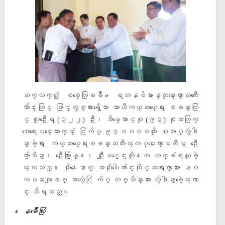
ဆက္လက္၍ စစ္ေတြၿမိဳ႕ ရတနဗိမာန္ဘုန္းေတာ္ႀကီးေ
က်ာင္းတြင္ ဖြင့္လွစ္ထားရွိေသာ ယာယီကယ္ဆယ္ေရး စခန္းတြ
င္ လူဦးေရ (၃၂၂) ဦး၊ အိမ္ေထာင္စု (၉၃) စုအတြက္
အေရးေပၚေထာက္ပ့ံ ေငြက်ပ္ ၉၃ဝဝဝဝကို ေပးအပ္လွဴဒါ
န္းခဲ့ရာ ကယ္ဆယ္ေရးစခန္းႀကီးၾကပ္မႈေကာ္မတီမွ ဦးေ
က်ာ္သိန္း၊ ဦးေက်ာ္ၫြန္႔၊ ဦးျမင့္ေဌးတို႔က လက္ခံရယူခဲ့
ၾကသည္။ ထို႔ေနာက္ အဆိုပါေက်ာင္းထိုင္ဆရာေတာ္အား နဝ
ကမၼအျဖစ္ အလွဴေငြ က်ပ္ တစ္သိန္းအား လွဴဒါန္းခဲ့ေၾကာ
င္း သိရသည္။
ေနခ်ဳိေသြး