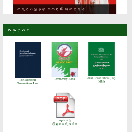
ကရင္ျပည္နယ္ သတင္းမ်ား ၾကည့္ရန္
စာအုပ္စင္
2008 Constitution (Eng-
Democracy Book
The Electronic
MM)
Transactions Law
ရွေးကောက်ပွဲ
ကြေညာစာတမ်း_မာတိကာ