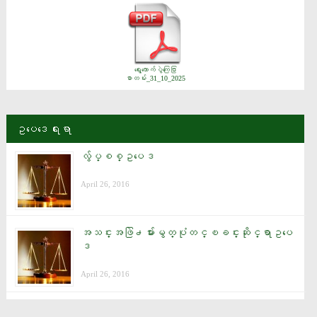
ရွေးကောက်ပွဲကြေငြာ
စာတမ်း_31_10_2025
ဥပေဒေရးရာ
လွ်ပ္စစ္ဥပေဒ
April 26, 2016
အသင္းအဖြဲ႕မ်ားမွတ္ပုံတင္ၿခင္းဆိုင္ရာဥပေ
ဒ
April 26, 2016