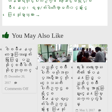
တနသၤာရီတိုင္းပါတီဥကၠ႒ ေကာ့ေသာင္းခရိုင္/ၿ
မိဳ႔နယ္၊ ရပ္/ေက်းပါတီေကာ္မတီ၀င္မ်ားႏွင့္
ေတြ႔ဆံုမွာၾကား
→
You May Also Like
ေဝါၿမိဳ႕နယ္
တေနာ္ကြၽန္းေက်း
ရြာတြင္ ျပည္
ခိုင္ၿဖိဳးပါတီ
ျပည္ခိုိင္ၿဖိဳး
ေရႊဒါးဆရာ​ေတာ္​ႀ
ဆိုင္းဘုတ္တင္
ပါတီ ဗဟုိအလု
ကီး၏ စ်ာပန​
December 20,
ပ္အမွဳေဆာင္ တုိ
ေန႔တြင္​ ျပ
င္းေဒသႀကီး
ည္​ခိုင္​ၿဖိဳး
2017
ပါတီဥကၠဌ ခ
ပါတီမွ အာရံုဆြ
Comments Off
ရုိင္ၿ
မ္​းႏွင္​့​ေန႔ဆြမ္​း
မိဳ႕နယ္ ရပ္ေ
ဆက္​ကပ္​လွဴဒါ
က်းပါတီဥကၠဌ
န္​း
မ်ားႏွင့္ ေတြ႕ဆုံ
May 3, 2017