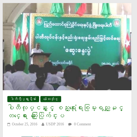
ပါတီလွဳပ္ရွားမွဳမ်ား
မႏၱေလးတိုင္း
ပါတီလုပ္ငန္းႏွင့္ စည္းရံုးေရးစြမ္းရည္ျမႇင့္
တင္ေရး ေဆြးေႏြးပြဲက်င္းပ
October 25, 2016
USDP 2016
0 Comment