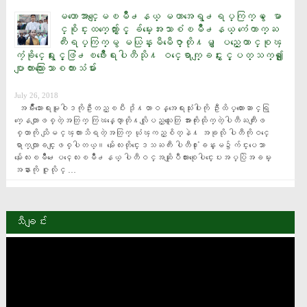
မဟာေအာင္ေျမၿမိဳ႕နယ္ မဟာအေရွ႕ရပ္ကြက္မွ ေမာ
င္စုိင္းထက္ေက်ာ္ႏွင့္ ခ်မ္းေအးသာစံၿမိဳ႕နယ္ ကံေကာက္ႀ
ကီးရပ္ကြက္မွ မယြန္းမီမီေဇာ္တုိ႔မွ ျပည္ေထာင္စုၾ
ကံ့ခုိင္ေရးႏွင့္ဖြံ႕ၿဖိဳးေရးပါတီသုိ႔ ဝင္ေရာက္ျခင္းႏွင့္ပတ္သက္၍ ​ေျ
ပာျကားသြား​ေသာစကားသံမ်ား
July 26, 2018
  အမ်ဳိးသားေရးမူဝါဒကိုဦးတည္ၿပီး ဒို႔တာဝန္အေရးသံုးပါးကို ဦးထိပ္ထားေဆာင္ရြ
က္ေနတာျဖစ္တဲ့အတြက္ ကြၽန္ေတာ္တို႔လိုျပည္သူေတြ အားကိုးထိုက္တဲ့ပါတီႀကီးျဖ
စ္တာကို သိျမင္ၾကားသိရတဲ့အတြက္ ယံုၾကည္စိတ္နဲ႔ အခုလို ပါတီကိုဝင္ေ
ရာက္လာျခင္းျဖစ္ပါတယ္​။ မႏၲေလးတိုင္းေဒသႀကီး ပါတီ႐ံုးခန္းမ၌က်င္းပေသာ 
မႏၲေလးၿမိဳ႕ေပၚေလးၿမိဳ႕နယ္ ပါတီဝင္အဆုိျပဳလႊာစုေပါင္းေပးအပ္ပြဲအခမ္း
အနားကုိ ဇူလိုင္ …
သီချင်း