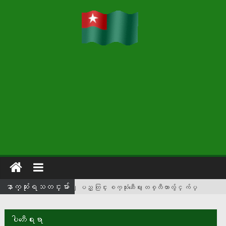
ျပည္ တြင္း စက္သုံးဆီေဈး တစ္လီတာလွ်င္ က်ပ္
ေနာက္ဆံုးရသတင္းမ်ား
၁၇၀ မွ ၂၆၅ အထိ ျမင့္တက္
တစ္လကို လူတူစက္႐ုပ္ ၁၀၀၀ ထုတ္လုပ္မ
ယ့္ မစ္ဆူဘီရွီ
ပါတီေရးရာ