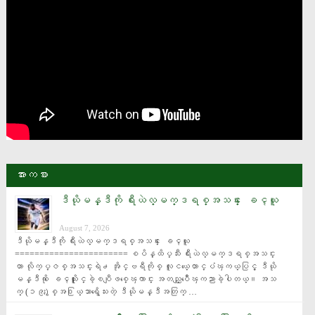
အားကစား
ဒီယိုမန္ဒီကို ရီးယဲလ္မက္ဒရစ္အသင္း ေခၚယူ
August 7, 2026
ဒီယိုမန္ဒီကို ရီးယဲလ္မက္ဒရစ္အသင္း ေခၚယူ 
======================= စပိန္ထိပ္သီး ရီးယဲလ္မက္ဒရစ္အသင္း
ဟာ လိုက္ပ္ဇစ္အသင္းရဲ႕ အိုင္ဗရီကိုစ္ လူငယ္ေတာင္ပံၾကယ္ပြင့္ ဒီယို
မန္ဒီကို ေခၚယူႏိုင္ခဲ့ၿပီျဖစ္ေၾကာင္း အတည္ျပဳေၾကညာခဲ့ပါတယ္။ အသ
က္ (၁၉)ႏွစ္အ႐ြယ္သာရွိေသးတဲ့ ဒီယိုမန္ဒီအတြက္ …