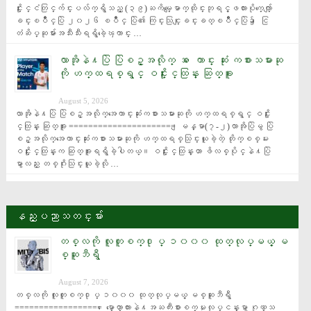
င္းႏိုင္ငံတြင္က်င္းပလ်က္ရွိသည့္ (၃၉)ႀကိမ္ေျမာက္ထိုင္းဘုရင့္ဖလားပိုက္ေက်ာ္ျ
ခင္းၿပိဳင္ပြဲ ၂၀၂၆ ၿပိဳင္ ပြဲ၏ ကြင္းသြင္းျခင္းခတ္ၿပိဳင္ပြဲ၌ ေငြ
တံဆိပ္ဆုမ်ားအသီးသီးရရွိခဲ့ေၾကာင္း …
လာအိုနဲ႔ပြဲ ပြဲစဥ္အလိုက္ အ ေကာင္း ဆုံး ကစားသမားဆု
ကို ဟက္ထရစ္ရွင္ ဝင္းႏိုင္ထြန္း ဆြတ္ခူး
August 5, 2026
လာအိုနဲ႔ပြဲ ပြဲစဥ္အလိုက္အေကာင္းဆုံးကစားသမားဆုကို ဟက္ထရစ္ရွင္ ဝင္းႏို
င္ထြန္း ဆြတ္ခူး ====================== ျမန္မာ(၇-၂)လာအိုပြဲမွ ပြဲ
စဥ္အလိုက္အေကာင္းဆုံးကစားသမားဆုကို ဟက္ထရစ္သြင္းယူခဲ့တဲ့ တိုက္စစ္မႉး 
ဝင္းႏိုင္ထြန္းက ဆြတ္ခူးရရွိခဲ့ပါတယ္။ ဝင္းႏိုင္ထြန္းဟာ ဖိလစ္ပိုင္နဲ႔ပြဲ
မွာလည္း တစ္ဂိုးသြင္းယူခဲ့လို …
နည္းပညာသတင္းမ်ား
တစ္လကို လူတူစက္႐ုပ္ ၁၀၀၀ ထုတ္လုပ္မယ့္ မ
စ္ဆူဘီရွီ
August 7, 2026
တစ္လကို လူတူစက္႐ုပ္ ၁၀၀၀ ထုတ္လုပ္မယ့္ မစ္ဆူဘီရွီ 
================== ေမာ္ေတာ္ကားနဲ႔အႀကီးစားစက္မႈလုပ္ငန္းမွာ ဂုဏ္သ