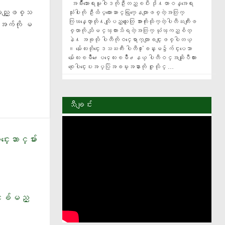
  အမ်ဳိးသားေရးမူဝါဒကိုဦးတည္ၿပီး ဒို႔တာဝန္အေရး
င္မည္ျဖစ္သ
သံုးပါးကို ဦးထိပ္ထားေဆာင္ရြက္ေနတာျဖစ္တဲ့အတြက္ 
ကြၽန္ေတာ္တို႔လိုျပည္သူေတြ အားကိုးထိုက္တဲ့ပါတီႀကီးျဖ
တိအက်ကို မ
စ္တာကို သိျမင္ၾကားသိရတဲ့အတြက္ ယံုၾကည္စိတ္
နဲ႔ အခုလို ပါတီကိုဝင္ေရာက္လာျခင္းျဖစ္ပါတယ္​
။ မႏၲေလးတိုင္းေဒသႀကီး ပါတီ႐ံုးခန္းမ၌က်င္းပေသာ 
မႏၲေလးၿမိဳ႕ေပၚေလးၿမိဳ႕နယ္ ပါတီဝင္အဆုိျပဳလႊာ
စုေပါင္းေပးအပ္ပြဲအခမ္းအနားကုိ ဇူလိုင္ …
သီချင်း
ေဆာင္မ်ား
င္းခ်မည္