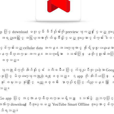
p တြင္ download မလုပ္မီ ဗီဒီယိုမ်ားကို preview ၾကည့္႐ႈႏိုင္မည့္ လုပ္ေ
ို အရည္အေသြးႏွင့္ အရြယ္အစားကို ထိန္းခ်ဳပ္ႏိုင္မည့္ လုပ္ေဆာင္ခ်က္မ်ား 
ာင္ခ်က္မ်ားသည္ cellular data အကန္႔အသတ္ေၾကာင့္ စိုးရိမ္ပူပန္ေနေသာ သံုးစ
ာနက္ခ်ိတ္ဆက္မႈ အကန္႔အသတ္ရိွေသာ ေဒသမ်ားတြင္ ေနထိုင္သူမ်ားအတ
္း ျဖစ္သည္။
ၾကညာခ်က္ကို အိႏၵိယႏိုင္ငံ ေဒလီၿမိဳ႕တြင္ က်င္းပျပဳလုပ္ခဲ့ေသာ Goo
ခုတြင္ မိတ္ဆက္ေၾကညာခဲ့ျခင္းျဖစ္သည္။ ၎ app ကို အိႏၵိယတြင္ ေနထိ
း စမ္းသပ္ သံုးစြဲႏိုင္ မည္ျဖစ္ၿပီး ေနာက္ပိုင္းတြင္ က်ယ္ျပန္႔စြာ ျဖ
္သည္။
Go app တြင္ အင္တာနက္ခ်ိတ္ဆက္မႈမရိွသည့္ ေဒသမ်ား၌ ညဘက္တြင္ ဗီ
အေလ်ာက္ download ျပဳလုပ္ေပးမည့္ YouTube Smart Offline လုပ္ေဆာင္ခ်
္း သိရသည္။