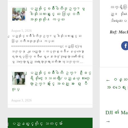
လက္ရိွတြင
ျပည္ခိုင္ၿဖိဳးပါတီဒုဥကၠ႒မွ
ည္။ သို႔ေ
ဝါဆိုသကၤန္းႏွင့္ လႉ ဖြယ္ ဝတၳဳ
အစုစုတို႔ ကပ္လႉ
သိရေသးေ
August 5, 2026
Ref: Mac
ျပည္ခိုင္ၿဖိဳးပါတီဒုဥကၠ႒မွ ဝါဆိုသကၤန္းႏွင့္ လႉ
ဖြယ္ ဝတၳဳအစုစုတို႔ ကပ္လႉ 
========================= (ျပည္တြင္း)ၾ
သဂုတ္ ၄ ေနျပည္ေတာ္ ၊တပ္ကုန္းၿမိဳ႕နယ္ အေနာ္
ရထာရပ္ကြက္ ၿမိဳ႕ေရွ႕စႏၵာ႐ုံဘုန္းေတာ္ႀကီးေက်ာင္း
မွ သက္ေတာ္ရွည္ ဆရာေတာ္ဘုရားႀကီးအား ၾသဂုတ္လ …
ျပည္ခိုင္ၿဖိဳးပါတီ ဥကၠ႒ ဦးခင္
ရီ တိုင္းေဒသႀကီး/ျပည္နယ္ လႊတ္ေ
ဝန္ႀကီ
←
တာ္ဥကၠ႒မ်ားႏွင့္ အစည္း အ ေဝး ျပဳ
အစၥေရးသိ
လုပ္
August 3, 2026
DJI ၏ Mav
→
ျပည္နယ္ႏွင့္တိုင္း သတင္းမ်ား