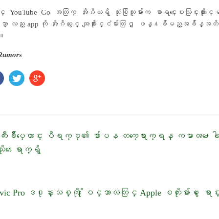
္ YouTube Go အတြက္ အိႏၵိယရိွ သံုးစြဲသူမ်ားက စာရင္းေပးသြင္းထားႏို
သာ္ လည္း app ကို အိႏၵိယႏွင့္ အျခားႏိုင္ငံမ်ားတြင္ ျဖန္႔ခ်ိမည့္အခ်ိန္အ
ပ။
Rumors
းခ်ဳပ္ေဟာင္း ပီရက္စ္၏ စ်ာပန တက္ေရာက္ရန္ ကမာၻ႕ေခါင္း
ု႔ေရာက္ရွိ
ic Pro ဒ႐ုန္းသစ္ကို ႏိုဝင္ဘာလတြင္ Apple စတိုးမ်ားမွ ေရာ