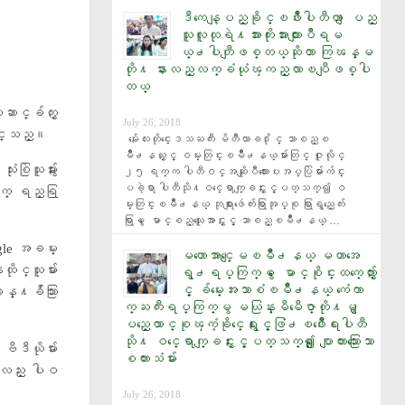
ဒီကေန့ျပည္ခုိင္ၿဖိဳးပါတီဟာ ျပည္
သူလူထုရဲ႔အားကိုးအားထားျပဳရမ
ယ္႕ပါတီျဖစ္တယ္ဆိုတာ ကြၽန္မ
တို႔ နားလည္လက္ခံယုံၾကည္လာၿပီျဖစ္ပါ
တယ္
ဆာင္ခ်က္ႏွ
July 26, 2018
ပါဝင္သည္။
  မႏၲေလးတိုင္းေဒသႀကီး မိတီၴလာခ႐ိုင္ သာစည္ၿ
မိဳ႕နယ္ႏွင့္ ဝမ္းတြင္းၿမိဳ႕နယ္မ်ားတြင္ ဇူလိုင္ 
ြဲသူမ်ားႏွ
၂၅ ရက္က ပါတီဝင္အဆိုျပဳလႊာေပးအပ္ပြဲမ်ားက်င္း
ပခဲ့ရာ ပါတီသို႔ဝင္ေရာက္ျခင္းႏွင့္ပတ္သက္၍ ဝ
ြက္ ရည္ရြ
မ္းတြင္းၿမိဳ႕နယ္ ဘုရားျဖဴေက်းရြာအုပ္စု ရြာရွည္ေက်း
ရြာမွ ေမာင္စည္သူေအာင္ႏွင့္ သာစည္ၿမိဳ႕နယ္ …
gle အခမ္း
မဟာေအာင္ေျမၿမိဳ႕နယ္ မဟာအေ
ုင္သူမ်ား
ရွ႕ရပ္ကြက္မွ ေမာင္စုိင္းထက္ေက်ာ္ႏွ
င့္ ခ်မ္းေအးသာစံၿမိဳ႕နယ္ ကံေကာ
န္႔ခ်ိသြား
က္ႀကီးရပ္ကြက္မွ မယြန္းမီမီေဇာ္တုိ႔မွ ျ
ပည္ေထာင္စုၾကံ့ခုိင္ေရးႏွင့္ဖြံ႕ၿဖိဳးေရးပါတီ
သုိ႔ ဝင္ေရာက္ျခင္းႏွင့္ပတ္သက္၍ ​ေျပာျကားသြား​ေသာ
ဒီယိုမ်ား
စကားသံမ်ား
က္လည္း ပါဝ
July 26, 2018