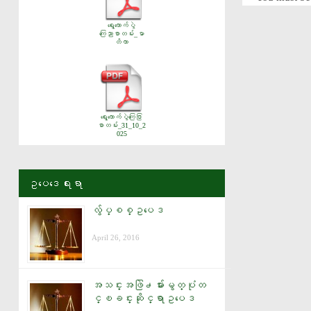
ရွေးကောက်ပွဲ
ကြေညာစာတမ်း_မာ
တိကာ
ရွေးကောက်ပွဲကြေငြာ
စာတမ်း_31_10_2
025
ဥပေဒေရးရာ
လွ်ပ္စစ္ဥပေဒ
April 26, 2016
အသင္းအဖြဲ႕မ်ားမွတ္ပုံတ
င္ၿခင္းဆိုင္ရာဥပေဒ