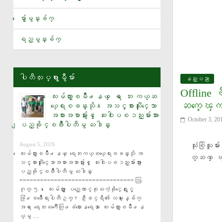
UFC 331 ၿပိဳင္ ပြဲ မွာ ထိပ္ဆုံးေခါင္ ပြဲ ႀကီးအျဖစ္ ထိုး ရ ေတာ့ မယ့္ လက္ရွိ ခ်
ယြမ္ ၂၀၀၀ တန္ က်န္းမာေရး လက္ စြပ္ Casio မိတ္ဆက္
ေမွ်ာ္မွန္းခ်က္
ႏိုင္ငံေတာ္သမၼတ ထိုင္းႏိုင္ငံသို႔ ေရာက္ရွိ
ရည္မွန္းခ်က္
ပါတီလႈပ္ရွားမွဳမ်ား
နည္းပညာ
Offline 
ေလးမ်က္ႏွာၿမိဳ႕နယ္ ေရ ေဘး ကယ္ဆ
ဆက္ေၾက
ယ္ေရးစခန္းသို႔ အသင့္စားသုံးႏိုင္ေသာ
အစားအစာမ်ားႏွင့္ ေဆးဝါးပစၥည္းမ်ားအား
October 3, 20
ျပည္ခိုင္ၿဖိဳးပါတီမွ လႉဒါန္း
August 5, 2026
သံုးစြဲသူမ
ေလးမ်က္ႏွာၿမိဳ႕နယ္ ေရေဘးကယ္ဆယ္ေရးစခန္းသို အ
တ္ဆက္ ေ
သင့္စားသုံးႏိုင္ေသာအစားအစာမ်ားႏွင့္ ေဆးဝါးပစၥည္းမ်ားအား ျ
ပည္ခိုင္ၿဖိဳးပါတီမွ လႉဒါန္း 
================================= ဩ
ဂုတ္ ၅၊ ေလးမ်က္ႏွာ ျပည္ေထာင္စုႀကံ့ခိုင္ေရးႏွင့္
ဖြံ႕ၿဖိဳးေရးပါတီဥကၠ႒ ဦးခင္ရီ၏ လမ္းၫႊန္ခ်က္
အရ ေရေဘးႀကဳံေတြ႕ခံစားေနရေသာ ေလးမ်က္ႏွာၿမိဳ႕န
ယ္မွ …