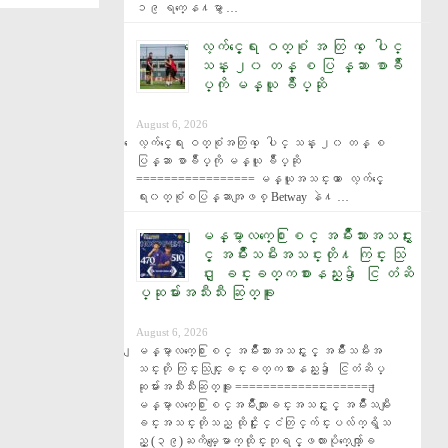
၁၉ ရက္ေန႔မွာ …
ေလ့က်င့္ေရး ဝတ္စုံ အ တြ က္ ေပါင္
သန္း ၂၀ တန္ စ ပြ န္ဆာ စာခ်ဳ
ပ္ကို မန္ယူ ခ်ဳပ္ဆို
August 6, 2026
ေလ့က်င့္ေရး ဝတ္စုံအတြက္ ေပါင္ သန္း ၂၀ တန္ စ
ပြန္ဆာ စာခ်ဳပ္ကို မန္ယူ ခ်ဳပ္ဆို 
================= မန္ယူအသင္းဟာ ေလ့က်င့္ေ
ရး၀တ္စုံစပြန္ဆာအျဖစ္ Betway နဲ႔ …
ျမန္မာ့လက္ေ႐ြးစင္ အမ်ိဳးသားအသင္းႏွ
င့္ အမ်ိဳးသမီးအသင္းတို႔ ကြင္း သြ
င္း ျခင္းခတ္ကစားနည္း၌ ေငြ တံဆိ
ပ္ဆုမ်ားအသီးသီး ဆြတ္ခူး
August 6, 2026
ျမန္မာ့လက္ေ႐ြးစင္ အမ်ိဳးသားအသင္းႏွင့္ အမ်ိဳးသမီးအ
သင္းတို ကြင္းသြင္းျခင္းခတ္ကစားနည္း၌ ေငြတံဆိပ္
ဆုမ်ားအသီးသီးဆြတ္ခူး ==================== ျ
မန္မာ့လက္ေ႐ြးစင္အမ်ိဳးသားျခင္းအသင္းႏွင့္ အမ်ိဳးသမီးျ
ခင္းအသင္းတိုသည္ ထိုင္းႏိုင္ငံတြင္က်င္းပလ်က္ရွိသ
ည့္ (၃၉)ႀကိမ္ေျမာက္ထိုင္းဘုရင့္ဖလားပိုက္ေက်ာ္ျခ