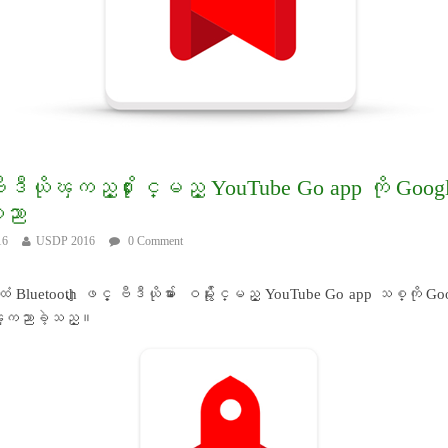
န္ပီယံ ‌Joshua Van
ဗီဒီယိုၾကည့္႐ႈႏိုင္မည့္ YouTube Go app ကို Goog
ညာ
16
USDP 2016
0 Comment
်ားထံ Bluetooth ျဖင့္ ဗီဒီယိုမ်ား ေဝမွ်ႏိုင္မည့္ YouTube Go app သစ္ကို 
ၾကညာခဲ့သည္။