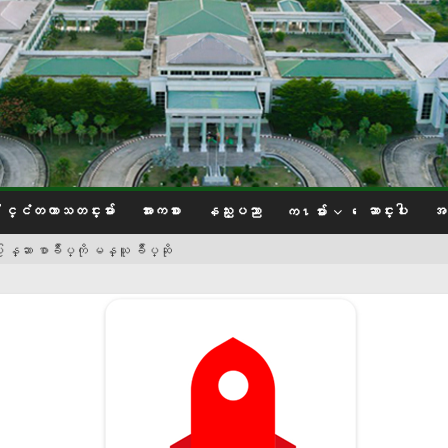
ႏိုင္ငံတကာသတင္းမ်ား
အားကစား
နည္းပညာ
ေဆာင္းပါး
အင
က႑မ်ား
န္ဆာ စာခ်ဳပ္ကို မန္ယူ ခ်ဳပ္ဆို
္းတို႔ ကြင္း သြင္း ျခင္းခတ္ကစားနည္း၌ ေငြ တံဆိပ္ဆုမ်ားအသီးသီး ဆြတ္ခူး
းႏွင့္ ေဆးဝါးပစၥည္းမ်ားအား ျပည္ခိုင္ၿဖိဳးပါတီမွ လႉဒါန္း
ီက ကူညီေထာက္ပံ့