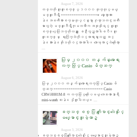
August 7, 2026
တစ္လကို လူတူစက္႐ုပ္ ၁၀၀၀ ထုတ္လုပ္မယ့္ 
မစ္ဆူဘီရွီ ================== ေမာ္ေတာ္ကား
နဲ႔အႀကီးစားစက္မႈလုပ္ငန္းမွာ ဂုဏ္သတင္းႀကီး
မားလွတဲ့ မစ္ဆူဘီရွီကုမၸဏီက အခုဆိုရင္ လူတူ
စက္႐ုပ္ေတြဘက္ကိုလည္း ေျခဦးလွည့္လာပါၿပီ။လူ
တူစက္႐ုပ္ ေဈးကြက္ထဲကိုဝင္လာရာမွာလည္း အင္
နဲ႔အားနဲ႔ဆိုသလိုဝင္လာတာပါ။ ဘာေၾကာင့္လဲဆိုေတာ့ 
…
ယြမ္ ၂၀၀၀ တန္ က်န္းမာေရး
လက္ စြပ္ Casio မိတ္ဆက္
August 6, 2026
ယြမ္ ၂၀၀၀ တန္ က်န္းမာေရးလက္စြပ္ Casio မိ
တ္ဆက္ ======================= Casio 
CRW-H001M-8 က လက္စြပ္ဆိုေပမယ့္ အေသးစားနာရီ 
mini-watch ေလးနဲ႔ ပိုတူပါတယ္။ …
ေခတ္သစ္ စစ္ ပြဲ ကိုေျပာင္းလဲေပးႏိုင္
မယ့္ေမာင္းသူမဲ့ယာဥ္
August 3, 2026
ေခတ္သစ္စစ္ပြဲကိုေျပာင္းလဲေပးႏိုင္မယ့္ေမာင္းသူမဲ့ယာဥ္ 