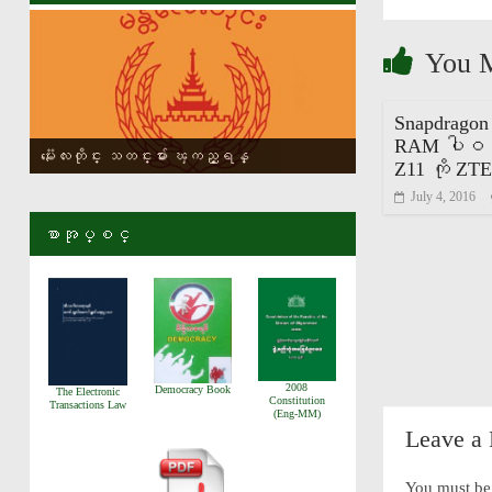
You 
Snapdragon 
RAM ပါဝင္
မႏၱေလးတိုင္း သတင္းမ်ား ၾကည့္ရန္
Z11 ကို ZT
July 4, 2016
စာအုပ္စင္
2008
Democracy Book
The Electronic
Constitution
Transactions Law
(Eng-MM)
Leave a
You must b