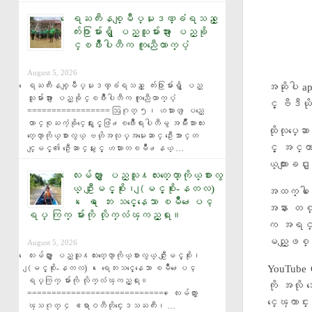
ေရႀကီးနစ္ျမဳပ္မႈဒဏ္ခံရသည့္ ေ
က်း႐ြာမ်ားရွိ ျပည္သူမ်ားအား ျပည္ခို
င္ၿဖိဳးပါတီက ကူညီေထာက္ပံ့
August 5, 2026
ေရႀကီးနစ္ျမဳပ္မႈဒဏ္ခံရသည့္ ေက်း႐ြာမ်ားရွိ ျပည္
အဆိုပါ ap
သူမ်ားအား ျပည္ခိုင္ၿဖိဳးပါတီက ကူညီေထာက္ပံ့ 
င့္ ဗီဒီယ
================= ဩဂုတ္ ၅၊ ဟသၤာတ ျပည္ေ
ထာင္စုႀကံ့ခိုင္ေရးႏွင့္ဖြံ႕ၿဖိဳးေရးပါတီမွ အမ်ိဳးသားလႊ
ထိုလုပ္ေဆ
တ္ေတာ္ကိုယ္စားလွယ္ ဗဟိုအလုပ္အမႈေဆာင္ ဦးေအာင္တ
င့္ အင္တ
င္ျမင့္၏ ဦးေဆာင္မႈႏွင့္ ဟသၤာတၿမိဳ႕နယ္ …
ယ္ထားျခင
ေလးမ်က္ႏွာ ျပည္သူ႔လႊတ္ေတာ္ကိုယ္စားလွ
ယ္ ဦးျမင့္စိုး၊ (ျမင့္စိုး-နတလ)
အထက္ပါ ေ
၊ ေရ ေဘး သင့္ေနေသာ ၿမိဳ႕ေပၚ
အနား တစ္
ရပ္ ကြက္ မ်ားကို လိုက္လံၾကည့္ရႈ။
က အရင္ဆံု
မည္ျဖစ
August 5, 2026
ေလးမ်က္ႏွာ ျပည္သူ႔လႊတ္ေတာ္ကိုယ္စားလွယ္ ဦးျမင့္စိုး၊ 
YouTube 
(ျမင့္စိုး-နတလ) ၊ ေရေဘးသင့္ေနေသာ ၿမိဳ႕ေပၚ 
ရပ္ကြက္ မ်ားကို လိုက္လံၾကည့္ရႈ။ 
ကို အလို 
============================= ေလးမ်က္ႏွာ 
င္ေၾကာင
ၾသဂုတ္ ၄ ဧရာဝတီတိုင္းေဒသႀကီး၊ …