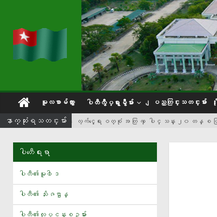
မူလစာမ်က္ႏွာ
ျပည္တြင္းသတင္းမ်ား
ပါတီလွဳပ္ရွားမွဳမ်ား
ေလ့က်င့္ေရး ဝတ္စုံ အ တြ က္ ေပါင္ သန္း ၂၀ တန္ စ ပြ 
ေနာက္ဆံုးရသတင္းမ်ား
ျမန္မာ့လက္ေ႐ြးစင္ အမ်ိဳးသားအသင္းႏွင့္ အမ်ိဳးသမီးအသင
ေလးမ်က္ႏွာၿမိဳ႕နယ္ ေရ ေဘး ကယ္ဆယ္ေရးစခန္းသို႔ အသင့္စားသုံးႏိုင္ေသာအစားအစာမ်ာ
ပါတီေရးရာ
ေရႀကီးနစ္ျမဳပ္မႈဒဏ္ခံရသည့္ ေက်း႐ြာမ်ားရွိ ျပည္သူမ်ားအား ျပည္ခိုင္ၿဖိဳးပါတ
ဒီယိုမန္ဒီကို ရီးယဲလ္မက္ဒရစ္အသင္း ေခၚယူ
ပါတီ၏မူ၀ါဒ
ျပည္ တြင္း စက္သုံးဆီေဈး တစ္လီတာလွ်င္ က်ပ္ ၁၇၀ မွ ၂၆၅ အထိ ျမင့္တက္
ပါတီ၏ သႏိၷဌာန္
တစ္လကို လူတူစက္႐ုပ္ ၁၀၀၀ ထုတ္လုပ္မယ့္ မစ္ဆူဘီရွီ
ပါတီ၏လုပ္ငန္းစဥ္မ်ား