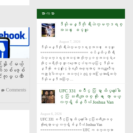
အားကစား
ဒီယိုမန္ဒီကို ရီးယဲလ္မက္ဒရစ္
အသင္း ေခၚယူ
August 7, 2026
ဒီယိုမန္ဒီကို ရီးယဲလ္မက္ဒရစ္အသင္း ေခၚယူ 
======================= စပိန္ထိပ္သီး ရီး
ယဲလ္မက္ဒရစ္အသင္းဟာ လိုက္ပ္ဇစ္အသင္းရဲ႕ 
အိုင္ဗရီကိုစ္ လူငယ္ေတာင္ပံၾကယ္ပြင့္ ဒီယိုမ
်နိုင်မယ့်
န္ဒီကို ေခၚယူႏိုင္ခဲ့ၿပီျဖစ္ေၾကာင္း အတည္ျပဳေၾ
်သစ် ဖေ့စ်
ကညာခဲ့ပါတယ္။ အသက္ (၁၉)ႏွစ္အ႐ြယ္သာရွိေသးတဲ့ 
်ကုမ္ပဏီ
ဒီယိုမန္ဒီအတြက္ …
Comments
UFC 331 ၿပိဳင္ ပြဲ မွာ ထိပ္ဆုံးေခါ
င္ ပြဲ ႀကီးအျဖစ္ ထိုး ရ ေတာ့ မယ့္
လက္ရွိ ခ်န္ပီယံ ‌Joshua Van
August 6, 2026
UFC 331 ၿပိဳင္ပြဲမွာ ထိပ္ဆုံးေခါင္ပြဲႀကီးအျဖစ္ 
ထိုးရေတာ့မယ့္ လက္ရွိ ခ်န္ပီယံ ‌Joshua Van 
==================== UFC က စက္တက္ဘာ 