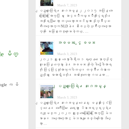
March 7, 2023
ျပည္သူေတြရဲ႕ ဆႏၵအမွန္ ၂ ၂၀၁၅ အလြန္ အေ
ထြေထြေ႐ြးေကာက္ပြဲ မွ ေသာင္ၿပိဳကမ္းၿပိဳအႏိုင္ရလို႔ 
အစိုးရဖြဲ႕ေတာ့ တပ္မေတာ္အၿငိမ္းစား ဗိုလ္ခ်ဳပ္ႀ
ကီးတစ္ေယာက္က NLDနဲ႔ နီးစပ္တဲ့ ပုဂၢိဳလ္တစ္ေယာ
က္ကို ေမးခြန္းတစ္ခုေမးခဲ့တယ္.. …
အဓမၼ ႏွင့္ ဓမၼ
le မိတ္
March 3, 2023
၂၀၂၁ ခုႏွစ္ ေဖေဖာ္ဝါရီလ ၁ ရက္ေန႔ေနာက္ပိုင္း 
လူမႈကြန္ယက္မွာ နဲ႔ အဓမၼ ဆိုတဲ့ ပါဠိေဝါဟာရ
ကို တြင္တြင္သုံးလာၾကပါတယ္။ တစ္ခ်ိဳ႕လဲနားလ
ည္လို႔ ေျပာတာရွိသလို႔ အမ်ားစုကေတာ့ ဂဃနဏ …
Google က မိ
ျပည္သူေတြရဲ႕ ဆႏၵအမွန္
March 3, 2023
ျပည္သူေတြရဲ႕ ဆႏၵအမွန္ ယေန႔ ျမန္မာႏိုင္ငံတြ
င္ ယေန႔ ႀကဳံေတြ႕ေနရေသာ ျပႆနာအရပ္ရပ္ရဲ႕ 
ဇစ္ျမစ္က ၂၀၂၀ ခုႏွစ္ အေထြေထြေ႐ြးေကာက္ပြဲ မဲသ
မာမႈ။ ဘယ္ေလာက္ေတာင္ မဲသမာမႈျဖစ္လဲဆိုေတာ့ သိပ္ေ
တာ့ …