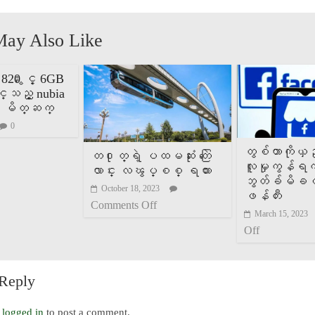
May Also Like
820 ႏွင့္ 6GB
သည့္ nubia
E မိတ္ဆက္
0
တွစ်တာကိုယှဉ
တ႐ုတ္ရဲ့ ပထမဆုံး တြဲေ
လူမှုကွန်ရက
လာင္း လၽွပ္စစ္ ရထား
ဘွတ်ခ်မိခင
October 18, 2023
ဖန်တီး
Comments Off
March 15, 2023
Off
 Reply
e
logged in
to post a comment.