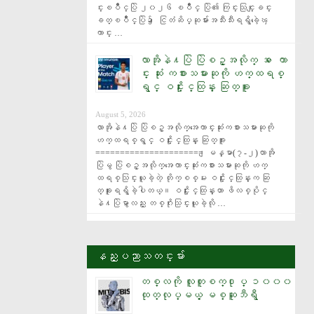
င္းၿပိဳင္ပြဲ ၂၀၂၆ ၿပိဳင္ ပြဲ၏ ကြင္းသြင္းျခင္း
ခတ္ၿပိဳင္ပြဲ၌ ေငြတံဆိပ္ဆုမ်ားအသီးသီးရရွိခဲ့ေၾ
ကာင္း …
လာအိုနဲ႔ပြဲ ပြဲစဥ္အလိုက္ အ ေကာ
င္း ဆုံး ကစားသမားဆုကို ဟက္ထရစ္
ရွင္ ဝင္းႏိုင္ထြန္း ဆြတ္ခူး
August 5, 2026
လာအိုနဲ႔ပြဲ ပြဲစဥ္အလိုက္အေကာင္းဆုံးကစားသမားဆုကို 
ဟက္ထရစ္ရွင္ ဝင္းႏိုင္ထြန္း ဆြတ္ခူး 
====================== ျမန္မာ(၇-၂)လာအို
ပြဲမွ ပြဲစဥ္အလိုက္အေကာင္းဆုံးကစားသမားဆုကို ဟက္
ထရစ္သြင္းယူခဲ့တဲ့ တိုက္စစ္မႉး ဝင္းႏိုင္ထြန္းက ဆြ
တ္ခူးရရွိခဲ့ပါတယ္။ ဝင္းႏိုင္ထြန္းဟာ ဖိလစ္ပိုင္
နဲ႔ပြဲမွာလည္း တစ္ဂိုးသြင္းယူခဲ့လို …
နည္းပညာသတင္းမ်ား
တစ္လကို လူတူစက္႐ုပ္ ၁၀၀၀
ထုတ္လုပ္မယ့္ မစ္ဆူဘီရွီ