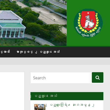
္တာဗ်ဴး
စာအုပ္စင္
ျပည္သူ႔အသံ
ျပည္သူ႔အသံ
ျပည္သူေတြရဲ႕ ဆႏၵအမွန္ ၂