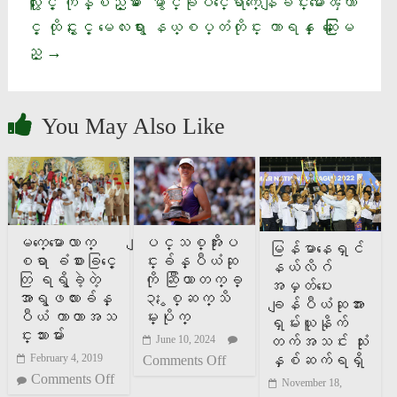
လူႏွင့္ ကုန္စည္မ်ား ေမွာင္ခိုဝင္ေရာက္ေနျခင္းမ်ားေၾကာ
င့္ ထိုင္းႏွင့္ မေလးရွား နယ္စပ္တံတုိင္း ကာရန္ ေဆြးေႏြးမ
ည္
→
You May Also Like
မက္ေမာေလာက္
ျပင္သစ္အိုးပ
မြန်မာနေရှင်
စရာ ခံစားခြင့္ေ
င္းခ်န္ပီယံဆု
နယ်လိဂ်
တြ ရရွိခဲ့တဲ့
ကို ဆြီယာတက္ခ္
အမှတ်ပေး
အာရွဖလားခ်န္
၃ ႏွစ္ဆက္သိ
ချန်ပီယံဆုအား
ပီယံ ကာတာအသ
မ္းပိုက္
ရှမ်းယူနိုက်
င္းသားမ်ား
June 10, 2024
တက်အသင်း သုံး
February 4, 2019
နှစ်ဆက်ရရှိ
Comments Off
Comments Off
November 18,