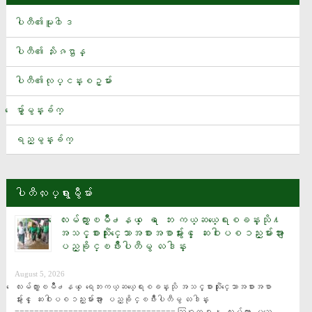
UFC 331 ၿပိဳင္ ပြဲ မွာ ထိပ္ဆုံးေခါင္ ပြဲ ႀကီးအျဖစ္ ထိုး ရ ေတာ့ မယ့္ လက္ရွိ
ပါတီ၏မူ၀ါဒ
ခ်န္ပီယံ ‌Joshua Van
ယြမ္ ၂၀၀၀ တန္ က်န္းမာေရး လက္ စြပ္ Casio မိတ္ဆက္
ပါတီ၏ သႏိၷဌာန္
ႏိုင္ငံေတာ္သမၼတ ထိုင္းႏိုင္ငံသို႔ ေရာက္ရွိ
ပါတီ၏လုပ္ငန္းစဥ္မ်ား
ေလ့က်င့္ေရး ဝတ္စုံ အ တြ က္ ေပါင္ သန္း ၂၀ တန္ စ ပြ န္ဆာ စာခ်ဳပ္ကို မ
န္ယူ ခ်ဳပ္ဆို
ေမွ်ာ္မွန္းခ်က္
ျမန္မာ့လက္ေ႐ြးစင္ အမ်ိဳးသားအသင္းႏွင့္ အမ်ိဳးသမီးအသင္းတို႔ ကြင္း သြင္း ျခ
ရည္မွန္းခ်က္
င္းခတ္ကစားနည္း၌ ေငြ တံဆိပ္ဆုမ်ားအသီးသီး ဆြတ္ခူး
ေလးမ်က္ႏွာၿမိဳ႕နယ္ ေရ ေဘး ကယ္ဆယ္ေရးစခန္းသို႔ အသင့္စားသုံးႏိုင္ေသာအစား
အစာမ်ားႏွင့္ ေဆးဝါးပစၥည္းမ်ားအား ျပည္ခိုင္ၿဖိဳးပါတီမွ လႉဒါန္း
ပါတီလႈပ္ရွားမွဳမ်ား
ေရႀကီးနစ္ျမဳပ္မႈဒဏ္ခံရသည့္ ေက်း႐ြာမ်ားရွိ ျပည္သူမ်ားအား ျပည္ခိုင္ၿဖိဳး
ေလးမ်က္ႏွာၿမိဳ႕နယ္ ေရ ေဘး ကယ္ဆယ္ေရးစခန္းသို႔
ပါတီက ကူညီေထာက္ပံ့
အသင့္စားသုံးႏိုင္ေသာအစားအစာမ်ားႏွင့္ ေဆးဝါးပစၥည္းမ်ားအား ျ
ဒီယိုမန္ဒီကို ရီးယဲလ္မက္ဒရစ္အသင္း ေခၚယူ
ပည္ခိုင္ၿဖိဳးပါတီမွ လႉဒါန္း
August 5, 2026
ေလးမ်က္ႏွာၿမိဳ႕နယ္ ေရေဘးကယ္ဆယ္ေရးစခန္းသို အသင့္စားသုံးႏိုင္ေသာအစားအစာ
မ်ားႏွင့္ ေဆးဝါးပစၥည္းမ်ားအား ျပည္ခိုင္ၿဖိဳးပါတီမွ လႉဒါန္း 