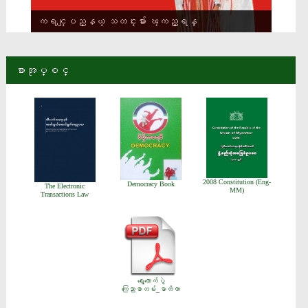
ကရင္ျပည္နယ္ သတင္းမ်ား ၾကည့္ရန္
စာအုပ္စင္
2008 Constitution (Eng-
Democracy Book
The Electronic
MM)
Transactions Law
ရွေးကောက်ပွဲ
ကြေညာစာတမ်း_မာတိကာ