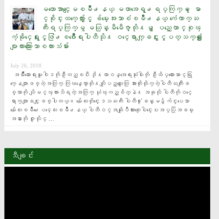
မဟာေအာင္ေျမၿမိဳ႕နယ္ မဟာအေရွ႕ရပ္ကြက္မွ ေမာ
င္စုိင္းထက္ေက်ာ္ႏွင့္ ခ်မ္းေအးသာစံၿမိဳ႕နယ္ ကံေကာက္ႀ
ကီးရပ္ကြက္မွ မယြန္းမီမီေဇာ္တုိ႔မွ ျပည္ေထာင္စုၾ
ကံ့ခုိင္ေရးႏွင့္ဖြံ႕ၿဖိဳးေရးပါတီသုိ႔ ဝင္ေရာက္ျခင္းႏွင့္ပတ္သက္၍ ​ေျ
ပာျကားသြား​ေသာစကားသံမ်ား
July 26, 2018
  အမ်ဳိးသားေရးမူဝါဒကိုဦးတည္ၿပီး ဒို႔တာဝန္အေရးသံုးပါးကို ဦးထိပ္ထားေဆာင္ရြ
က္ေနတာျဖစ္တဲ့အတြက္ ကြၽန္ေတာ္တို႔လိုျပည္သူေတြ အားကိုးထိုက္တဲ့ပါတီႀကီးျဖ
စ္တာကို သိျမင္ၾကားသိရတဲ့အတြက္ ယံုၾကည္စိတ္နဲ႔ အခုလို ပါတီကိုဝင္ေ
ရာက္လာျခင္းျဖစ္ပါတယ္​။ မႏၲေလးတိုင္းေဒသႀကီး ပါတီ႐ံုးခန္းမ၌က်င္းပေသာ 
မႏၲေလးၿမိဳ႕ေပၚေလးၿမိဳ႕နယ္ ပါတီဝင္အဆုိျပဳလႊာစုေပါင္းေပးအပ္ပြဲအခမ္း
အနားကုိ ဇူလိုင္ …
သီချင်း