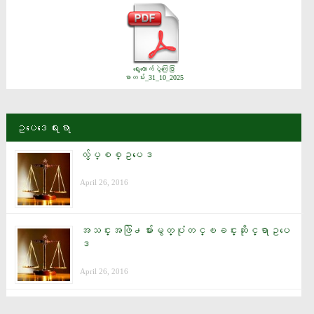
ရွေးကောက်ပွဲကြေငြာ
စာတမ်း_31_10_2025
ဥပေဒေရးရာ
လွ်ပ္စစ္ဥပေဒ
April 26, 2016
အသင္းအဖြဲ႕မ်ားမွတ္ပုံတင္ၿခင္းဆိုင္ရာဥပေ
ဒ
April 26, 2016