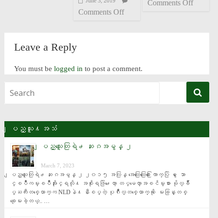
June 3, 2019
Comments Off
Comments Off
Leave a Reply
You must be
logged in
to post a comment.
ျပည္သူ႔အသံ
ျပည္သူေတြရဲ႕ ဆႏၵအမွန္ ၂
March 7, 2023
ျပည္သူေတြရဲ႕ ဆႏၵအမွန္ ၂ ၂၀၁၅ အလြန္ အေထြေထြေ႐ြးေကာက္ပြဲ မွ ေသာ
င္ၿပိဳကမ္းၿပိဳအႏိုင္ရလို႔ အစိုးရဖြဲ႕ေတာ့ တပ္မေတာ္အၿငိမ္းစား ဗိုလ္ခ်ဳ
ပ္ႀကီးတစ္ေယာက္က NLDနဲ႔ နီးစပ္တဲ့ ပုဂၢိဳလ္တစ္ေယာက္ကို ေမးခြန္းတစ္
ခုေမးခဲ့တယ္.. …