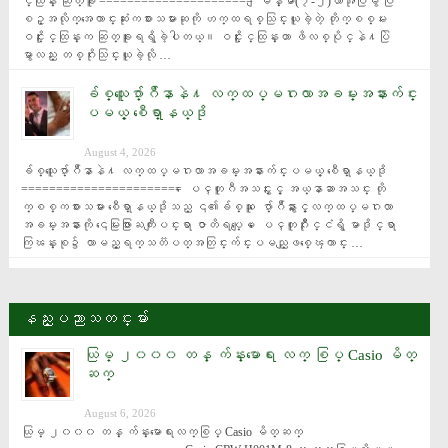
င္ထြန္း ဆြတ္ခူး ====================== ျမန္မာ(၇-၂)လာအိုပြဲမွ ပြဲ
စဥ္အလိုက္အေကာင္းဆုံးကစားသမားဆုကို ဟက္ထရစ္သြင္းယူခဲ့တဲ့ တိုက္စစ္မႉး 
ဝင္းႏိုင္ထြန္းက ဆြတ္ခူးရရွိခဲ့ပါတယ္။ ဝင္းႏိုင္ထြန္းဟာ ဖိလစ္ပိုင္နဲ႔ပြဲ
မွာလည္း တစ္ဂိုးသြင္းယူခဲ့လို …
ခ်စ္သူေဂ်ာ္ဂ်ီနာနဲ႔ လက္ထပ္မဂၤလာအခမ္းအနားက်င္း
ပမယ့္ စီေရာ္နယ္ဒို
August 4, 2026
ခ်စ္သူေဂ်ာ္ဂ်ီနာနဲ႔ လက္ထပ္မဂၤလာအခမ္းအနားက်င္းပမယ့္ စီေရာ္နယ္ဒို 
======================= ေပၚတူဂီအသင္းႏွင့္ အယ္နာဆာအသင္း တို
က္စစ္ကစားသမား စီေရာ္နယ္ဒိုသည္ ၎၏ခ်စ္သူ ေဂ်ာ္ဂ်ီနာႏွင့္လက္ထပ္မဂၤလာ
အခမ္းအနားကို ၎ေမြးဖြားႀကီးျပင္းရာ ဇာတိရပ္ေျမ ေပၚတူဂီႏိုင္ငံရွိ မာဒိုင္ရာ
ကြၽန္းစု၌ လာမည့္ရက္သတၱပတ္အတြင္းက်င္းပမည္ျဖစ္ေၾကာင္း …
နည္းပညာသတင္းမ်ား
ယြမ္ ၂၀၀၀ တန္ က်န္းမာေရး လက္ စြပ္ Casio မိတ္
ဆက္
August 6, 2026
ယြမ္ ၂၀၀၀ တန္ က်န္းမာေရးလက္စြပ္ Casio မိတ္ဆက္ 