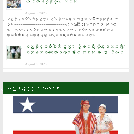
ယ္ ဝတၳဳအစုစုတို႔ ကပ္လႉ
August 5, 2026
ျပည္ခိုင္ၿဖိဳးပါတီဒုဥကၠ႒မွ ဝါဆိုသကၤန္းႏွင့္ လႉဖြယ္ ဝတၳဳအစုစုတို႔ က
ပ္လႉ ========================= (ျပည္တြင္း)ၾသဂုတ္ ၄ ေနျပည္ေ
တာ္ ၊တပ္ကုန္းၿမိဳ႕နယ္ အေနာ္ရထာရပ္ကြက္ ၿမိဳ႕ေရွ႕စႏၵာ႐ုံဘုန္းေ
တာ္ႀကီးေက်ာင္းမွ သက္ေတာ္ရွည္ ဆရာေတာ္ဘုရားႀကီးအား ၾသဂုတ္လ …
ျပည္ခိုင္ၿဖိဳးပါတီ ဥကၠ႒ ဦးခင္ရီ တိုင္းေဒသႀကီး/ျ
ပည္နယ္ လႊတ္ေတာ္ဥကၠ႒မ်ားႏွင့္ အစည္း အ ေဝး ျပဳလုပ္
August 3, 2026
ျပည္နယ္ႏွင့္တိုင္း သတင္းမ်ား