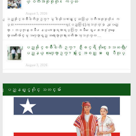
ယ္ ဝတၳဳအစုစုတို႔ ကပ္လႉ
August 5, 2026
ျပည္ခိုင္ၿဖိဳးပါတီဒုဥကၠ႒မွ ဝါဆိုသကၤန္းႏွင့္ လႉဖြယ္ ဝတၳဳအစုစုတို႔ က
ပ္လႉ ========================= (ျပည္တြင္း)ၾသဂုတ္ ၄ ေနျပည္ေ
တာ္ ၊တပ္ကုန္းၿမိဳ႕နယ္ အေနာ္ရထာရပ္ကြက္ ၿမိဳ႕ေရွ႕စႏၵာ႐ုံဘုန္းေ
တာ္ႀကီးေက်ာင္းမွ သက္ေတာ္ရွည္ ဆရာေတာ္ဘုရားႀကီးအား ၾသဂုတ္လ …
ျပည္ခိုင္ၿဖိဳးပါတီ ဥကၠ႒ ဦးခင္ရီ တိုင္းေဒသႀကီး/ျ
ပည္နယ္ လႊတ္ေတာ္ဥကၠ႒မ်ားႏွင့္ အစည္း အ ေဝး ျပဳလုပ္
August 3, 2026
ျပည္နယ္ႏွင့္တိုင္း သတင္းမ်ား