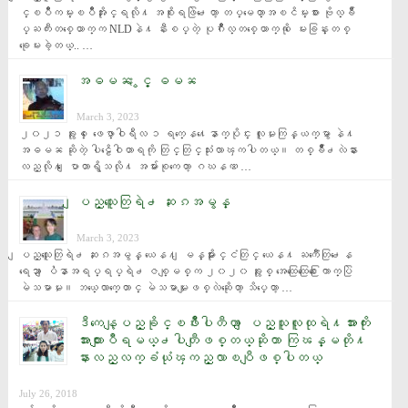
င္ၿပိဳကမ္းၿပိဳအႏိုင္ရလို႔ အစိုးရဖြဲ႕ေတာ့ တပ္မေတာ္အၿငိမ္းစား ဗိုလ္ခ်ဳ
ပ္ႀကီးတစ္ေယာက္က NLDနဲ႔ နီးစပ္တဲ့ ပုဂၢိဳလ္တစ္ေယာက္ကို ေမးခြန္းတစ္
ခုေမးခဲ့တယ္.. …
အဓမၼ ႏွင့္ ဓမၼ
March 3, 2023
၂၀၂၁ ခုႏွစ္ ေဖေဖာ္ဝါရီလ ၁ ရက္ေန႔ေနာက္ပိုင္း လူမႈကြန္ယက္မွာ နဲ႔ 
အဓမၼ ဆိုတဲ့ ပါဠိေဝါဟာရကို တြင္တြင္သုံးလာၾကပါတယ္။ တစ္ခ်ိဳ႕လဲနား
လည္လို႔ ေျပာတာရွိသလို႔ အမ်ားစုကေတာ့ ဂဃနဏ …
ျပည္သူေတြရဲ႕ ဆႏၵအမွန္
March 3, 2023
ျပည္သူေတြရဲ႕ ဆႏၵအမွန္ ယေန႔ ျမန္မာႏိုင္ငံတြင္ ယေန႔ ႀကဳံေတြ႕ေန
ရေသာ ျပႆနာအရပ္ရပ္ရဲ႕ ဇစ္ျမစ္က ၂၀၂၀ ခုႏွစ္ အေထြေထြေ႐ြးေကာက္ပြဲ 
မဲသမာမႈ။ ဘယ္ေလာက္ေတာင္ မဲသမာမႈျဖစ္လဲဆိုေတာ့ သိပ္ေတာ့ …
ဒီကေန့ျပည္ခုိင္ၿဖိဳးပါတီဟာ ျပည္သူလူထုရဲ႔အားကိုး
အားထားျပဳရမယ္႕ပါတီျဖစ္တယ္ဆိုတာ ကြၽန္မတို႔
နားလည္လက္ခံယုံၾကည္လာၿပီျဖစ္ပါတယ္
July 26, 2018