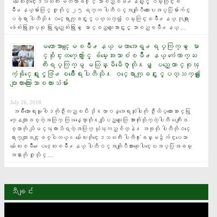
  မႏၲေလးတိုင္းေဒသႀကီး မိတီၴလာခ႐ိုင္ သာစည္ၿမိဳ႕နယ္ႏွင့္ ဝမ္းတြင္းၿ
မိဳ႕နယ္မ်ားတြင္ ဇူလိုင္ ၂၅ ရက္က ပါတီဝင္အဆိုျပဳလႊာေပးအပ္ပြဲမ်ားက်င္း
ပခဲ့ရာ ပါတီသို႔ဝင္ေရာက္ျခင္းႏွင့္ပတ္သက္၍ ဝမ္းတြင္းၿမိဳ႕နယ္ ဘုရားျ
ဖဴေက်းရြာအုပ္စု ရြာရွည္ေက်းရြာမွ ေမာင္စည္သူေအာင္ႏွင့္ သာစည္ၿမိဳ႕နယ္ …
မဟာေအာင္ေျမၿမိဳ႕နယ္ မဟာအေရွ႕ရပ္ကြက္မွ ေမာ
င္စုိင္းထက္ေက်ာ္ႏွင့္ ခ်မ္းေအးသာစံၿမိဳ႕နယ္ ကံေကာက္ႀ
ကီးရပ္ကြက္မွ မယြန္းမီမီေဇာ္တုိ႔မွ ျပည္ေထာင္စုၾ
ကံ့ခုိင္ေရးႏွင့္ဖြံ႕ၿဖိဳးေရးပါတီသုိ႔ ဝင္ေရာက္ျခင္းႏွင့္ပတ္သက္၍ ​ေျ
ပာျကားသြား​ေသာစကားသံမ်ား
July 26, 2018
  အမ်ဳိးသားေရးမူဝါဒကိုဦးတည္ၿပီး ဒို႔တာဝန္အေရးသံုးပါးကို ဦးထိပ္ထားေဆာင္ရြ
က္ေနတာျဖစ္တဲ့အတြက္ ကြၽန္ေတာ္တို႔လိုျပည္သူေတြ အားကိုးထိုက္တဲ့ပါတီႀကီးျဖ
စ္တာကို သိျမင္ၾကားသိရတဲ့အတြက္ ယံုၾကည္စိတ္နဲ႔ အခုလို ပါတီကိုဝင္ေ
ရာက္လာျခင္းျဖစ္ပါတယ္​။ မႏၲေလးတိုင္းေဒသႀကီး ပါတီ႐ံုးခန္းမ၌က်င္းပေသာ 
မႏၲေလးၿမိဳ႕ေပၚေလးၿမိဳ႕နယ္ ပါတီဝင္အဆုိျပဳလႊာစုေပါင္းေပးအပ္ပြဲအခမ္း
အနားကုိ ဇူလိုင္ …
သီချင်း