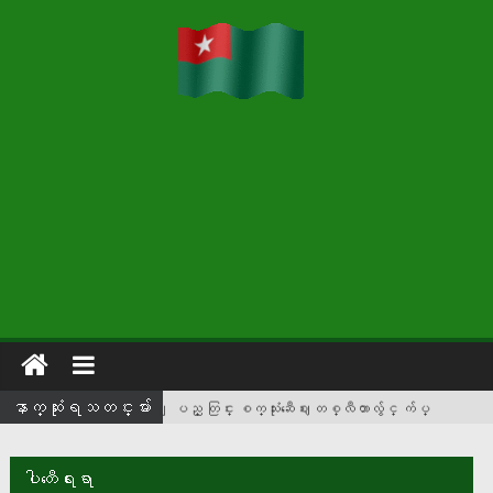
ေနာက္ဆံုးရသတင္းမ်ား
ျပည္ တြင္း စက္သုံးဆီေဈး တစ္လီတာလွ်င္ က်ပ္
၁၇၀ မွ ၂၆၅ အထိ ျမင့္တက္
တစ္လကို လူတူစက္႐ုပ္ ၁၀၀၀ ထုတ္လုပ္မယ့္ မစ္ဆူဘီရွီ
ပါတီေရးရာ