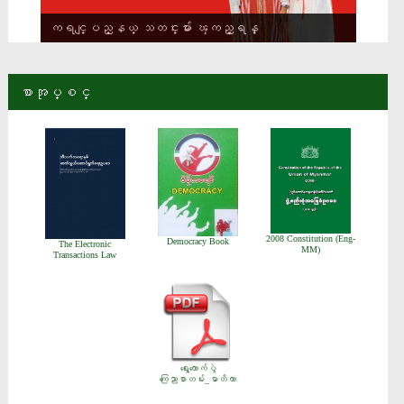
ကရင္ျပည္နယ္ သတင္းမ်ား ၾကည့္ရန္
စာအုပ္စင္
2008 Constitution (Eng-
Democracy Book
The Electronic
MM)
Transactions Law
ရွေးကောက်ပွဲ
ကြေညာစာတမ်း_မာတိကာ