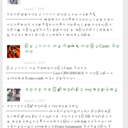
August 7, 2026
တစ္လကို လူတူစက္႐ုပ္ ၁၀၀၀ ထုတ္လုပ္မယ့္ မစ္ဆူဘီရွီ 
================== ေမာ္ေတာ္ကားနဲ႔အႀကီးစားစက္မႈလုပ္ငန္းမွာ ဂုဏ္သ
တင္းႀကီးမားလွတဲ့ မစ္ဆူဘီရွီကုမၸဏီက အခုဆိုရင္ လူတူစက္႐ုပ္ေတြဘ
က္ကိုလည္း ေျခဦးလွည့္လာပါၿပီ။လူတူစက္႐ုပ္ ေဈးကြက္ထဲကိုဝင္လာရာမွာလ
ည္း အင္နဲ႔အားနဲ႔ဆိုသလိုဝင္လာတာပါ။ ဘာေၾကာင့္လဲဆိုေတာ့ …
ယြမ္ ၂၀၀၀ တန္ က်န္းမာေရး လက္ စြပ္ Casio မိတ္
ဆက္
August 6, 2026
ယြမ္ ၂၀၀၀ တန္ က်န္းမာေရးလက္စြပ္ Casio မိတ္ဆက္ 
======================= Casio CRW-H001M-8 က လက္စြပ္ဆိုေပမ
ယ့္ အေသးစားနာရီ mini-watch ေလးနဲ႔ ပိုတူပါတယ္။ …
ေခတ္သစ္ စစ္ ပြဲ ကိုေျပာင္းလဲေပးႏိုင္မယ့္ေမာင္းသူမဲ့ယာဥ္
August 3, 2026
ေခတ္သစ္စစ္ပြဲကိုေျပာင္းလဲေပးႏိုင္မယ့္ေမာင္းသူမဲ့ယာဥ္ 
===================== အေမရိကန္ၾကည္းတပ္ရဲ႕တိုက္ခိုက္ေရးစြ
မ္းပကားကို တိုးျမႇင့္ေပးႏိုင္ေစမယ့္အျပင္ ေခတ္သစ္စစ္ပြဲကိုပါေျပာင္းလဲေပးႏိုင္မ
ယ့္ ေမာင္းသူမဲ့ယာဥ္တစ္မ်ိဳးကမၾကာခင္ထြက္ေပၚလာေတာ့မွာျဖစ္ပါတယ္။ အေ
မရိကန္ၾကည္းတပ္ကေဖာ္ေဆာင္တဲ့ Project Sustainment စီမံကိန္းအတြက္ ဒီ