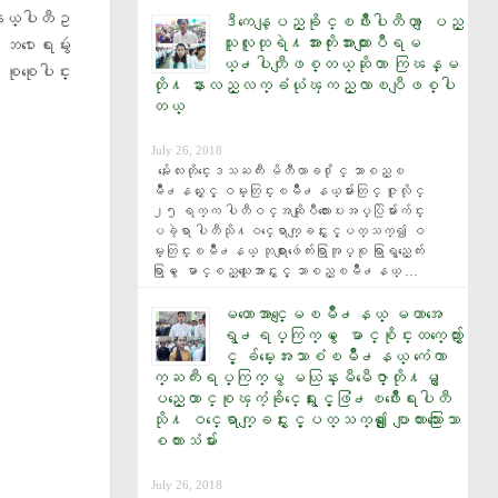
္နယ္ပါတီဥ
ဒီကေန့ျပည္ခုိင္ၿဖိဳးပါတီဟာ ျပည္
သူလူထုရဲ႔အားကိုးအားထားျပဳရမ
႑ာေရးမွဴး
ယ္႕ပါတီျဖစ္တယ္ဆိုတာ ကြၽန္မ
ုစုေပါင္း
တို႔ နားလည္လက္ခံယုံၾကည္လာၿပီျဖစ္ပါ
တယ္
July 26, 2018
  မႏၲေလးတိုင္းေဒသႀကီး မိတီၴလာခ႐ိုင္ သာစည္ၿ
မိဳ႕နယ္ႏွင့္ ဝမ္းတြင္းၿမိဳ႕နယ္မ်ားတြင္ ဇူလိုင္ 
၂၅ ရက္က ပါတီဝင္အဆိုျပဳလႊာေပးအပ္ပြဲမ်ားက်င္း
ပခဲ့ရာ ပါတီသို႔ဝင္ေရာက္ျခင္းႏွင့္ပတ္သက္၍ ဝ
မ္းတြင္းၿမိဳ႕နယ္ ဘုရားျဖဴေက်းရြာအုပ္စု ရြာရွည္ေက်း
ရြာမွ ေမာင္စည္သူေအာင္ႏွင့္ သာစည္ၿမိဳ႕နယ္ …
မဟာေအာင္ေျမၿမိဳ႕နယ္ မဟာအေ
ရွ႕ရပ္ကြက္မွ ေမာင္စုိင္းထက္ေက်ာ္ႏွ
င့္ ခ်မ္းေအးသာစံၿမိဳ႕နယ္ ကံေကာ
က္ႀကီးရပ္ကြက္မွ မယြန္းမီမီေဇာ္တုိ႔မွ ျ
ပည္ေထာင္စုၾကံ့ခုိင္ေရးႏွင့္ဖြံ႕ၿဖိဳးေရးပါတီ
သုိ႔ ဝင္ေရာက္ျခင္းႏွင့္ပတ္သက္၍ ​ေျပာျကားသြား​ေသာ
စကားသံမ်ား
July 26, 2018