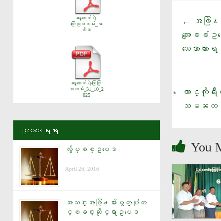
ရွေးကောက်ပွဲ
အဖြဲ႔အစ
←
ကြေညာစာတမ်း_မာ
တိကာ
အေျခခံဥပ
သေဘာထားရ
ရွေးကောက်ပွဲကြေငြာ
စာတမ်း_31_10_2
ေတာင္ကိုရ
025
သမၼတပတ္
ဥပေဒေရးရာ
You 
လွ်ပ္စစ္ဥပေဒ
April 26, 2016
အသင္းအဖြဲ႕မ်ားမွတ္ပုံတ
င္ၿခင္းဆိုင္ရာဥပေဒ