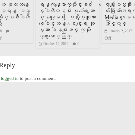
ယ္ထ မူလတန္းေ
ရန္ကုန္ေျမာက္ပိုင္းခ႐ို
ေကာ့မွဴးျပည္ခိ
္လုပ္ရန္ ျပည္
င္ပါတီ၀င္မ်ား ပုဂံေ႐ွးေဟာ
က်းရြာမ်ားအေရာ
ုင္ၿဖိဳးပါတီ
င္းနယ္ေျမ႐ွိ ေစတီႏွစ္ဆူအား
Media အေျခ
ီ
စုေပါင္းသန္႔႐ွင္းေရး လု
ဖြင့္လွစ္
ပ္အား ဒါနမ်ားျဖင့္ ကုသို
18
January 2, 2017
လ္ယူေဆာင္ရြက္
f
Off
October 12, 2016
0
 Reply
e
logged in
to post a comment.