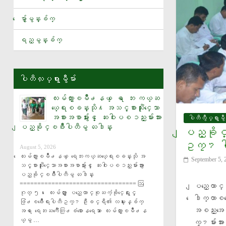
တိုက္ ပြဲ စီမံခ်က္ေရးဆြဲၿပီး ပူးေပါင္း ေလ ေၾကာင္း တိုက္ခိုက္မႈလုပ္ႏိုင္မယ့္
ေမွ်ာ္မွန္းခ်က္
ခ်စ္သူေဂ်ာ္ဂ်ီနာနဲ႔ လက္ထပ္မဂၤလာအခမ္းအနားက်င္းပမယ့္ စီေရာ္နယ္ဒို
ရည္မွန္းခ်က္
ေလးမ်က္ႏွာၿမိဳ႕နယ္ ေရ ေဘး ကယ္ဆယ္ေရးစခန္းသို႔ အသင့္စားသုံးႏိုင္ေသာအစားအစာမ်ာ
ပါတီလႈပ္ရွားမွဳမ်ား
ေလးမ်က္ႏွာၿမိဳ႕နယ္ ေရ ေဘး ကယ္ဆ
ယ္ေရးစခန္းသို႔ အသင့္စားသုံးႏိုင္ေသာ
အစားအစာမ်ားႏွင့္ ေဆးဝါးပစၥည္းမ်ားအား
ပါတီလွဳပ္ရွားမွဳမ
ျပည္ခိုင္ၿဖိဳးပါတီမွ လႉဒါန္း
ျပည္ခို
ဥကၠ႒ ပါတ
August 5, 2026
ေလးမ်က္ႏွာၿမိဳ႕နယ္ ေရေဘးကယ္ဆယ္ေရးစခန္းသို အ
September 5, 
သင့္စားသုံးႏိုင္ေသာအစားအစာမ်ားႏွင့္ ေဆးဝါးပစၥည္းမ်ားအား ျ
ပည္ခိုင္ၿဖိဳးပါတီမွ လႉဒါန္း 
================================= ဩ
ျပည္ေထာင
ဂုတ္ ၅၊ ေလးမ်က္ႏွာ ျပည္ေထာင္စုႀကံ့ခိုင္ေရးႏွင့္
ေဒါက္တာစ
ဖြံ႕ၿဖိဳးေရးပါတီဥကၠ႒ ဦးခင္ရီ၏ လမ္းၫႊန္ခ်က္
အစည္းအေ
အရ ေရေဘးႀကဳံေတြ႕ခံစားေနရေသာ ေလးမ်က္ႏွာၿမိဳ႕န
ယ္မွ …
ကၠ႒မ်ားအာ