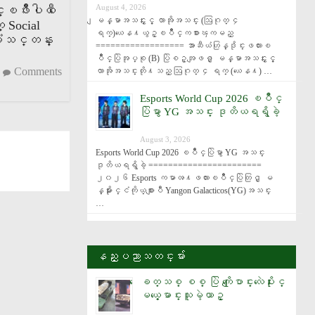
August 4, 2026
ုင္ၿဖိဳးပါတီ ေ
ျမန္မာအသင္းႏွင့္ လာအိုအသင္း (ဩဂုတ္ ၄ 
က္ Social
ရက္)ယေန႔ယွဥ္ၿပိဳင္ကစားၾကမည္ 
ခံသင္တန္း
================== အာဆီယံဟြန္ဒိုင္းဖလားၿ
ပိဳင္ပြဲအုပ္စု (B) ပြဲစဥ္အျဖစ္ ျမန္မာအသင္းႏွင့္ 
Comments
လာအိုအသင္းတို႔သည္ ဩဂုတ္ ၄ ရက္ (ယေန႔) …
Esports World Cup 2026 ၿပိဳင္
ပြဲမွာ YG အသင္း ဒုတိယရရွိခဲ့
August 3, 2026
Esports World Cup 2026 ၿပိဳင္ပြဲမွာ YG အသင္း 
ဒုတိယရရွိခဲ့ ======================= 
၂၀၂၆ Esports ကမာၻ႔ဖလားၿပိဳင္ပြဲတြင္ ျမ
န္မာႏိုင္ငံကိုယ္စားျပဳ Yangon Galacticos(YG)အသင္း 
…
နည္းပညာသတင္းမ်ား
ေခတ္သစ္ စစ္ ပြဲ ကိုေျပာင္းလဲေပးႏိုင္
မယ့္ေမာင္းသူမဲ့ယာဥ္