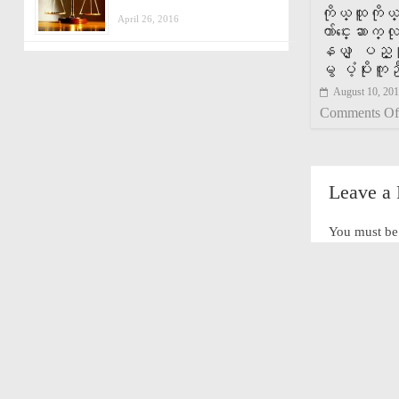
ကိုယ္ထူကို
April 26, 2016
က်ာင္းေဆာက
နယ္ ျပည္ခိ
မွ ပံ့ပိုးကူည
August 10, 20
Comments Of
Leave a
You must b