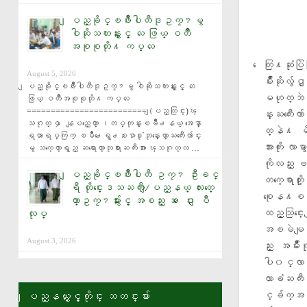
ျပည္ခိုင္ၿဖိဳးပါတီဒုဥကၠ႒မွ
ဝါဆိုသကၤန္းႏွင့္ လႉ ဖြယ္ ဝတၳဳ
အစုစုတို႔ ကပ္လႉ
ေတြ႔ဆံု
August 5, 2026
မ်ဳိးဆိုလ
ျပည္ခိုင္ၿဖိဳးပါတီဒုဥကၠ႒မွ ဝါဆိုသကၤန္းႏွင့္ လႉ
မဟုတ္ဘဲ 
ဖြယ္ ဝတၳဳအစုစုတို႔ ကပ္လႉ 
========================= (ျပည္တြင္း)ၾ
န္းႀကီးေက
သဂုတ္ ၄ ေနျပည္ေတာ္ ၊တပ္ကုန္းၿမိဳ႕နယ္ အေနာ္
တ္နဲ႔ မိမ
ရထာရပ္ကြက္ ၿမိဳ႕ေရွ႕စႏၵာ႐ုံဘုန္းေတာ္ႀကီးေက်ာင္း
အားကိုး လ
မွ သက္ေတာ္ရွည္ ဆရာေတာ္ဘုရားႀကီးအား ၾသဂုတ္လ …
ကိုလည္း ဗ
ျပည္ခိုင္ၿဖိဳးပါတီ ဥကၠ႒ ဦးခင္
တက္ေရာက္ႏ
ရီ တိုင္းေဒသႀကီး/ျပည္နယ္ လႊတ္ေ
စုေန႔စဥ္
တာ္ဥကၠ႒မ်ားႏွင့္ အစည္း အ ေဝး ျပဳ
ထည့္သြင္း
လုပ္
အၿမဲမျပတ
August 3, 2026
ည္း အမ်ဳိ
ပါ၀င္လာ
လာခံႀကီး
င္ခ်က္အသ
ျပည္နယ္ႏွင့္တိုင္း သတင္းမ်ား