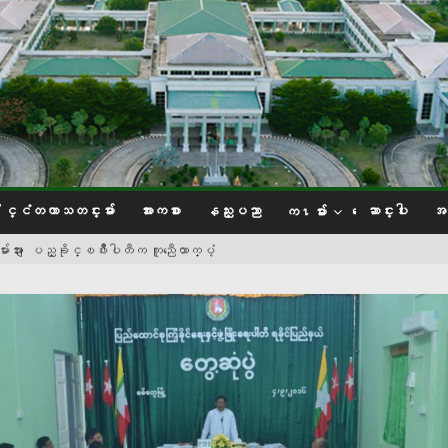
ႏိုင္ငံတကာသတင္းမ်ား
အားကစား
နည္းပညာ
ေဆာင္းပါး
အင
က႑မ်ား
ားအား ျပည္ခိုင္ၿဖိဳးပါတီက ကူညီေထာက္ပံ့
ရွိလာ
 ေဘး သင့္ေနေသာ ၿမိဳ႕ေပၚ ရပ္ ကြက္ မ်ားကို လိုက္လံၾကည့္ရႈ။
လႉ
l ၂ စုံႏွင့္ COW မိုဘိုင္းကား တပ္ဆင္
ထြန္း ဆြတ္ခူး
ၥည္းမ်ားေပးအပ္