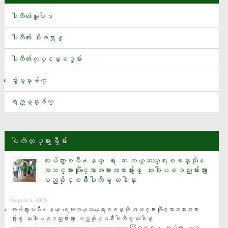
UFC 331 ၿပိဳင္ ပြဲ မွာ ထိပ္ဆုံးေခါင္ ပြဲ ႀကီးအျဖစ္ ထိုး ရ ေတာ့ မယ့္ လက္ရွိ
ပါတီ၏မူ၀ါဒ
ခ်န္ပီယံ ‌Joshua Van
ယြမ္ ၂၀၀၀ တန္ က်န္းမာေရး လက္ စြပ္ Casio မိတ္ဆက္
ပါတီ၏ သႏိၷဌာန္
ႏိုင္ငံေတာ္သမၼတ ထိုင္းႏိုင္ငံသို႔ ေရာက္ရွိ
ပါတီ၏လုပ္ငန္းစဥ္မ်ား
ေလ့က်င့္ေရး ဝတ္စုံ အ တြ က္ ေပါင္ သန္း ၂၀ တန္ စ ပြ န္ဆာ စာခ်ဳပ္ကို မ
န္ယူ ခ်ဳပ္ဆို
ေမွ်ာ္မွန္းခ်က္
ျမန္မာ့လက္ေ႐ြးစင္ အမ်ိဳးသားအသင္းႏွင့္ အမ်ိဳးသမီးအသင္းတို႔ ကြင္း သြင္း ျခ
ရည္မွန္းခ်က္
င္းခတ္ကစားနည္း၌ ေငြ တံဆိပ္ဆုမ်ားအသီးသီး ဆြတ္ခူး
ေလးမ်က္ႏွာၿမိဳ႕နယ္ ေရ ေဘး ကယ္ဆယ္ေရးစခန္းသို႔ အသင့္စားသုံးႏိုင္ေသာအစား
အစာမ်ားႏွင့္ ေဆးဝါးပစၥည္းမ်ားအား ျပည္ခိုင္ၿဖိဳးပါတီမွ လႉဒါန္း
ပါတီလႈပ္ရွားမွဳမ်ား
ေရႀကီးနစ္ျမဳပ္မႈဒဏ္ခံရသည့္ ေက်း႐ြာမ်ားရွိ ျပည္သူမ်ားအား ျပည္ခိုင္ၿဖိဳး
ေလးမ်က္ႏွာၿမိဳ႕နယ္ ေရ ေဘး ကယ္ဆယ္ေရးစခန္းသို႔
ပါတီက ကူညီေထာက္ပံ့
အသင့္စားသုံးႏိုင္ေသာအစားအစာမ်ားႏွင့္ ေဆးဝါးပစၥည္းမ်ားအား ျ
ဒီယိုမန္ဒီကို ရီးယဲလ္မက္ဒရစ္အသင္း ေခၚယူ
ပည္ခိုင္ၿဖိဳးပါတီမွ လႉဒါန္း
August 5, 2026
ေလးမ်က္ႏွာၿမိဳ႕နယ္ ေရေဘးကယ္ဆယ္ေရးစခန္းသို အသင့္စားသုံးႏိုင္ေသာအစားအစာ
မ်ားႏွင့္ ေဆးဝါးပစၥည္းမ်ားအား ျပည္ခိုင္ၿဖိဳးပါတီမွ လႉဒါန္း 