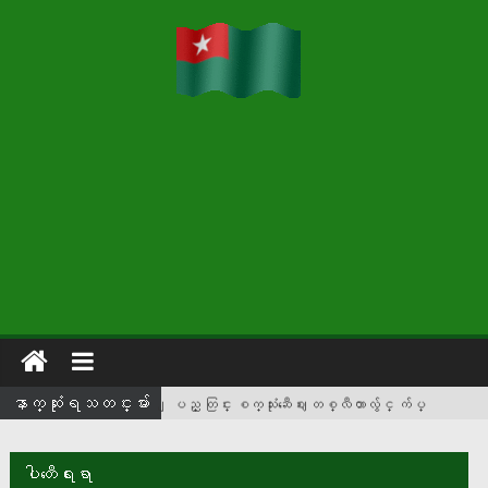
ေနာက္ဆံုးရသတင္းမ်ား
ျပည္ တြင္း စက္သုံးဆီေဈး တစ္လီတာလွ်င္ က်ပ္
၁၇၀ မွ ၂၆၅ အထိ ျမင့္တက္
တစ္လကို လူတူစက္႐ုပ္ ၁၀၀၀ ထုတ္လုပ္မယ့္ မစ္ဆူဘီရွီ
ပါတီေရးရာ