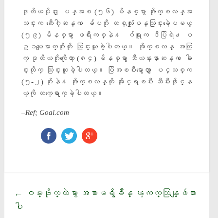
ဒုတိယပုိင္း ျပန္အစ (၅၆) မိနစ္မွာ အုိက္စလန္အ
သင္းက ဆီေဂါ့ဆန္က ေခ်ပဂုိး တစ္လုံးျပန္သြင္းခဲ့ေပမယ့္
(၅၉) မိနစ္မွာ ဖရီးကစ္နဲ႔ ဂ်ရူးက ဒီပြဲရဲ႕ ပ
ဥၥမေျမာက္ဂုိးကုိ သြင္းယူခဲ့ပါတယ္။ အုိက္စလန္ အတြ
က္ ဒုတိယဂုိးကုိေတာ့ (၈၄) မိနစ္မွာ ဘီယန္းနာဆန္က ေခါ
င္းတုိက္ သြင္းယူခဲ့ပါတယ္။ ပြဲအၿပီးမွာေတာ့ ျပင္သစ္က
(၅-၂) ဂုိးနဲ႔ အုိက္စလန္ကုိ အႏုိင္ရၿပီး ဆီမီးဖုိင္န
ယ္ကုိ တက္ေရာက္ခဲ့ပါတယ္။
–
Ref; Goal.com
ဝမ္းဗိုက္ထဲမွာ အစာမရိွခ်ိန္ ၾကက္သြန္ျဖဴစား
←
ပါ