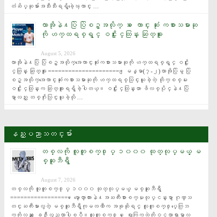
တံဆိပ္ဆုမ်ားအသီးသီးရရွိခဲ့ေၾကာင္း …
လာအိုနဲ႔ပြဲ ပြဲစဥ္အလိုက္ အ ေကာင္း ဆုံး ကစားသမားဆု
ကို ဟက္ထရစ္ရွင္ ဝင္းႏိုင္ထြန္း ဆြတ္ခူး
August 5, 2026
လာအိုနဲ႔ပြဲ ပြဲစဥ္အလိုက္အေကာင္းဆုံးကစားသမားဆုကို ဟက္ထရစ္ရွင္ ဝင္းႏို
င္ထြန္း ဆြတ္ခူး ====================== ျမန္မာ(၇-၂)လာအိုပြဲမွ ပြဲ
စဥ္အလိုက္အေကာင္းဆုံးကစားသမားဆုကို ဟက္ထရစ္သြင္းယူခဲ့တဲ့ တိုက္စစ္မႉး 
ဝင္းႏိုင္ထြန္းက ဆြတ္ခူးရရွိခဲ့ပါတယ္။ ဝင္းႏိုင္ထြန္းဟာ ဖိလစ္ပိုင္နဲ႔ပြဲ
မွာလည္း တစ္ဂိုးသြင္းယူခဲ့လို …
နည္းပညာသတင္းမ်ား
တစ္လကို လူတူစက္႐ုပ္ ၁၀၀၀ ထုတ္လုပ္မယ့္ မ
စ္ဆူဘီရွီ
August 7, 2026
တစ္လကို လူတူစက္႐ုပ္ ၁၀၀၀ ထုတ္လုပ္မယ့္ မစ္ဆူဘီရွီ 
================== ေမာ္ေတာ္ကားနဲ႔အႀကီးစားစက္မႈလုပ္ငန္းမွာ ဂုဏ္သ
တင္းႀကီးမားလွတဲ့ မစ္ဆူဘီရွီကုမၸဏီက အခုဆိုရင္ လူတူစက္႐ုပ္ေတြဘ
က္ကိုလည္း ေျခဦးလွည့္လာပါၿပီ။လူတူစက္႐ုပ္ ေဈးကြက္ထဲကိုဝင္လာရာမွာလ