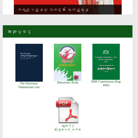
ကရင္ျပည္နယ္ သတင္းမ်ား ၾကည့္ရန္
စာအုပ္စင္
2008 Constitution (Eng-
Democracy Book
The Electronic
MM)
Transactions Law
ရွေးကောက်ပွဲ
ကြေညာစာတမ်း_မာတိကာ