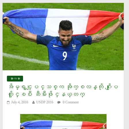
အားကစား
အိမ္ရွင္ျပင္သစ္က အုိက္စလန္ကုိ ဂုိးျပ
တ္ႏုိင္ၿပီး ဆီမီးဖုိင္နယ္တက္
July 4, 2016
USDP 2016
0 Comment