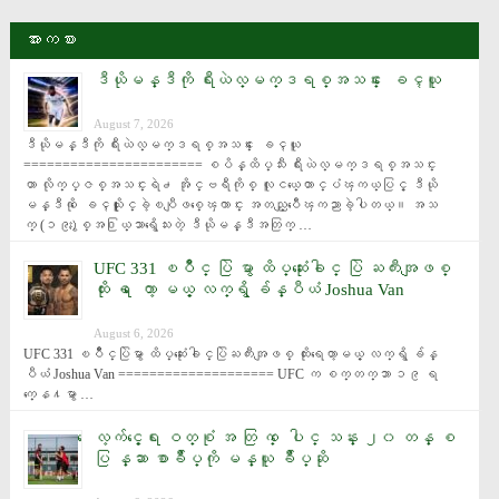
အားကစား
ဒီယိုမန္ဒီကို ရီးယဲလ္မက္ဒရစ္အသင္း ေခၚယူ
August 7, 2026
ဒီယိုမန္ဒီကို ရီးယဲလ္မက္ဒရစ္အသင္း ေခၚယူ 
======================= စပိန္ထိပ္သီး ရီးယဲလ္မက္ဒရစ္အသင္း
ဟာ လိုက္ပ္ဇစ္အသင္းရဲ႕ အိုင္ဗရီကိုစ္ လူငယ္ေတာင္ပံၾကယ္ပြင့္ ဒီယို
မန္ဒီကို ေခၚယူႏိုင္ခဲ့ၿပီျဖစ္ေၾကာင္း အတည္ျပဳေၾကညာခဲ့ပါတယ္။ အသ
က္ (၁၉)ႏွစ္အ႐ြယ္သာရွိေသးတဲ့ ဒီယိုမန္ဒီအတြက္ …
UFC 331 ၿပိဳင္ ပြဲ မွာ ထိပ္ဆုံးေခါင္ ပြဲ ႀကီးအျဖစ္
ထိုး ရ ေတာ့ မယ့္ လက္ရွိ ခ်န္ပီယံ ‌Joshua Van
August 6, 2026
UFC 331 ၿပိဳင္ပြဲမွာ ထိပ္ဆုံးေခါင္ပြဲႀကီးအျဖစ္ ထိုးရေတာ့မယ့္ လက္ရွိ ခ်န္
ပီယံ ‌Joshua Van ==================== UFC က စက္တက္ဘာ ၁၉ ရ
က္ေန႔မွာ …
ေလ့က်င့္ေရး ဝတ္စုံ အ တြ က္ ေပါင္ သန္း ၂၀ တန္ စ
ပြ န္ဆာ စာခ်ဳပ္ကို မန္ယူ ခ်ဳပ္ဆို