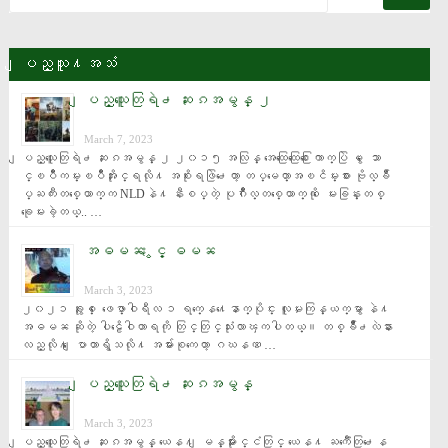
ျပည္သူ႔အသံ
ျပည္သူေတြရဲ႕ ဆႏၵအမွန္ ၂
March 7, 2023
ျပည္သူေတြရဲ႕ ဆႏၵအမွန္ ၂ ၂၀၁၅ အလြန္ အေထြေထြေ႐ြးေကာက္ပြဲ မွ ေသာ
င္ၿပိဳကမ္းၿပိဳအႏိုင္ရလို႔ အစိုးရဖြဲ႕ေတာ့ တပ္မေတာ္အၿငိမ္းစား ဗိုလ္ခ်ဳ
ပ္ႀကီးတစ္ေယာက္က NLDနဲ႔ နီးစပ္တဲ့ ပုဂၢိဳလ္တစ္ေယာက္ကို ေမးခြန္းတစ္
ခုေမးခဲ့တယ္.. …
အဓမၼ ႏွင့္ ဓမၼ
March 3, 2023
၂၀၂၁ ခုႏွစ္ ေဖေဖာ္ဝါရီလ ၁ ရက္ေန႔ေနာက္ပိုင္း လူမႈကြန္ယက္မွာ နဲ႔ 
အဓမၼ ဆိုတဲ့ ပါဠိေဝါဟာရကို တြင္တြင္သုံးလာၾကပါတယ္။ တစ္ခ်ိဳ႕လဲနား
လည္လို႔ ေျပာတာရွိသလို႔ အမ်ားစုကေတာ့ ဂဃနဏ …
ျပည္သူေတြရဲ႕ ဆႏၵအမွန္
March 3, 2023
ျပည္သူေတြရဲ႕ ဆႏၵအမွန္ ယေန႔ ျမန္မာႏိုင္ငံတြင္ ယေန႔ ႀကဳံေတြ႕ေန