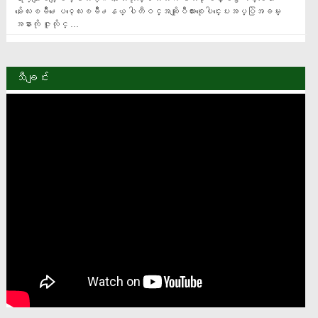
မႏၲေလးၿမိဳ႕ေပၚေလးၿမိဳ႕နယ္ ပါတီဝင္အဆုိျပဳလႊာစုေပါင္းေပးအပ္ပြဲအခမ္း
အနားကုိ ဇူလိုင္ …
သီချင်း