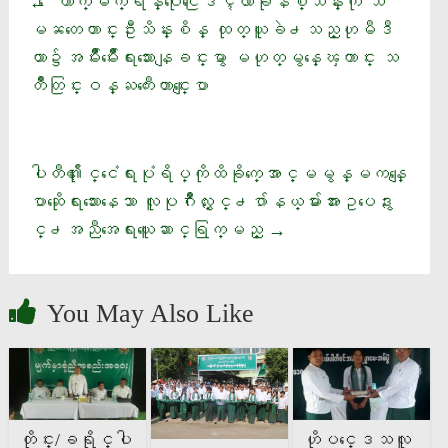
ေက်ာက္မ်က္ရန္ပုံေငြေဒၚလာခုနစ္သန္းကို သ
←
မၼတေဟာင္းဦးသိန္းစိန္ ထုတ္ယူခဲ႕သည္ဟုမီဒီ
ယာ၌အမ်ဳိးမ်ဳိးေရးသားေနျခင္းမွာ မဟုတ္မွန္ေၾကာင္း သ
တၲဳတြင္းဝန္ႀကီးေဟာင္းေျပာ
ပါတီ၏ႏိုင္ငံေရးပံုရိပ္ကိုထိခိုက္ေအာင္မမွန္မကန္ေျ
ပာဆိုေရးသားေနေသာ လူပုဂၢိဳလ္ႏွင္႕ဂ်ာနယ္မ်ားအားဥပေဒႏွ
င္႕အညီအေရးယူေဆာင္ရြက္မည္
→
You May Also Like
တုိင္း/ခရိုင္ပါ
ဟုိပင္ေဒသလူ