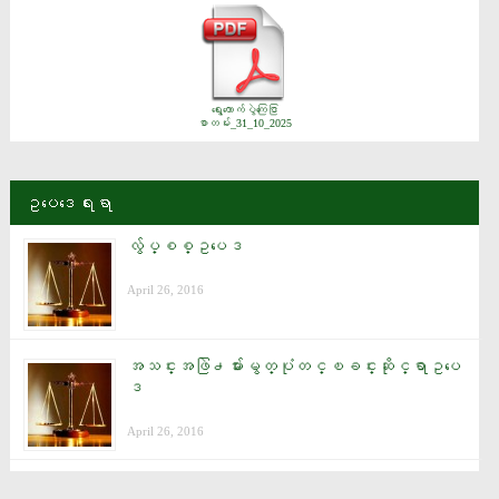
ရွေးကောက်ပွဲကြေငြာ
စာတမ်း_31_10_2025
ဥပေဒေရးရာ
လွ်ပ္စစ္ဥပေဒ
April 26, 2016
အသင္းအဖြဲ႕မ်ားမွတ္ပုံတင္ၿခင္းဆိုင္ရာဥပေ
ဒ
April 26, 2016