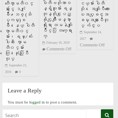
ပါတီဗဟိုတာဝ
တီေကာ္မတီ၀င္
ငယ္မ်ား ပါတီ
န္ရွိသူမ်ား ရန္
မ်ားႏွင့္ ဒဂုံျ
သုိ႔ အဆုိျပဳလႊာေ
ကုန္တိုင္းျပည္
မဳိ႕သစ္ (ဆိ
ပးအပ္ျခင္းအ
ခိုင္ျဖိဳးျမန္မာ့
ပ္ကမ္း)ၿ
ခမ္းအနားျပဳလု
ရိုးရာ ထမနဲထိုးျ
မိဳ႔နယ္ ပါတီ
ပ္ က်င္းပ
ပိဳင္ပြဲ တက္ေရာ
ေကာ္မတီ၀င္
September 14,
က္
မ်ား၊ ရပ္/ေက်း
2017
ပါတီ ေကာ္မ
February 18, 2019
Comments Off
တီ၀င္မ်ား
Comments Off
ေတြ႔ဆံုပြဲျပဳ
လုပ္
September 23,
2016
0
Leave a Reply
You must be
logged in
to post a comment.