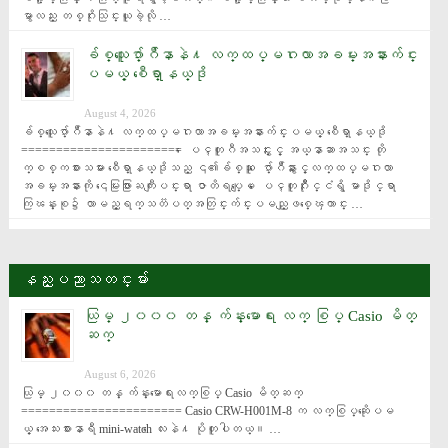
မွာလည္း တစ္ဂိုးသြင္းယူခဲ့လို …
ခ်စ္သူေဂ်ာ္ဂ်ီနာနဲ႔ လက္ထပ္မဂၤလာအခမ္းအနားက်င္း
ပမယ့္ စီေရာ္နယ္ဒို
August 4, 2026
ခ်စ္သူေဂ်ာ္ဂ်ီနာနဲ႔ လက္ထပ္မဂၤလာအခမ္းအနားက်င္းပမယ့္ စီေရာ္နယ္ဒို 
======================= ေပၚတူဂီအသင္းႏွင့္ အယ္နာဆာအသင္း တို
က္စစ္ကစားသမား စီေရာ္နယ္ဒိုသည္ ၎၏ခ်စ္သူ ေဂ်ာ္ဂ်ီနာႏွင့္လက္ထပ္မဂၤလာ
အခမ္းအနားကို ၎ေမြးဖြားႀကီးျပင္းရာ ဇာတိရပ္ေျမ ေပၚတူဂီႏိုင္ငံရွိ မာဒိုင္ရာ
ကြၽန္းစု၌ လာမည့္ရက္သတၱပတ္အတြင္းက်င္းပမည္ျဖစ္ေၾကာင္း …
နည္းပညာသတင္းမ်ား
ယြမ္ ၂၀၀၀ တန္ က်န္းမာေရး လက္ စြပ္ Casio မိတ္
ဆက္
August 6, 2026
ယြမ္ ၂၀၀၀ တန္ က်န္းမာေရးလက္စြပ္ Casio မိတ္ဆက္ 
======================= Casio CRW-H001M-8 က လက္စြပ္ဆိုေပမ
ယ့္ အေသးစားနာရီ mini-watch ေလးနဲ႔ ပိုတူပါတယ္။ …