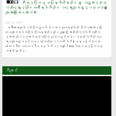
ကီးရပ္ကြက္မွ မယြန္းမီမီေဇာ္တုိ႔မွ ျပည္ေထာင္စုၾ
ကံ့ခုိင္ေရးႏွင့္ဖြံ႕ၿဖိဳးေရးပါတီသုိ႔ ဝင္ေရာက္ျခင္းႏွင့္ပတ္သက္၍ ​ေျ
ပာျကားသြား​ေသာစကားသံမ်ား
July 26, 2018
  အမ်ဳိးသားေရးမူဝါဒကိုဦးတည္ၿပီး ဒို႔တာဝန္အေရးသံုးပါးကို ဦးထိပ္ထားေဆာင္ရြ
က္ေနတာျဖစ္တဲ့အတြက္ ကြၽန္ေတာ္တို႔လိုျပည္သူေတြ အားကိုးထိုက္တဲ့ပါတီႀကီးျဖ
စ္တာကို သိျမင္ၾကားသိရတဲ့အတြက္ ယံုၾကည္စိတ္နဲ႔ အခုလို ပါတီကိုဝင္ေ
ရာက္လာျခင္းျဖစ္ပါတယ္​။ မႏၲေလးတိုင္းေဒသႀကီး ပါတီ႐ံုးခန္းမ၌က်င္းပေသာ 
မႏၲေလးၿမိဳ႕ေပၚေလးၿမိဳ႕နယ္ ပါတီဝင္အဆုိျပဳလႊာစုေပါင္းေပးအပ္ပြဲအခမ္း
အနားကုိ ဇူလိုင္ …
သီချင်း