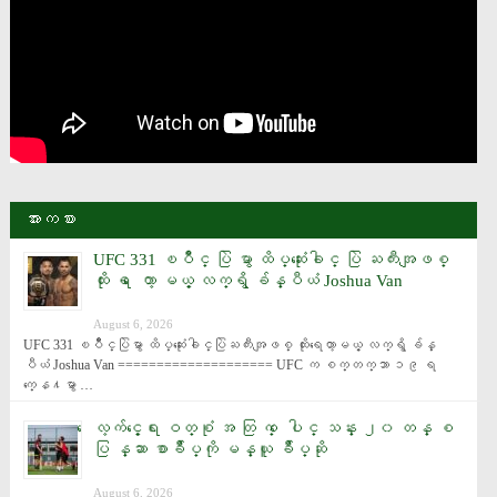
အားကစား
UFC 331 ၿပိဳင္ ပြဲ မွာ ထိပ္ဆုံးေခါင္ ပြဲ ႀကီးအျဖစ္
ထိုး ရ ေတာ့ မယ့္ လက္ရွိ ခ်န္ပီယံ ‌Joshua Van
August 6, 2026
UFC 331 ၿပိဳင္ပြဲမွာ ထိပ္ဆုံးေခါင္ပြဲႀကီးအျဖစ္ ထိုးရေတာ့မယ့္ လက္ရွိ ခ်န္
ပီယံ ‌Joshua Van ==================== UFC က စက္တက္ဘာ ၁၉ ရ
က္ေန႔မွာ …
ေလ့က်င့္ေရး ဝတ္စုံ အ တြ က္ ေပါင္ သန္း ၂၀ တန္ စ
ပြ န္ဆာ စာခ်ဳပ္ကို မန္ယူ ခ်ဳပ္ဆို
August 6, 2026