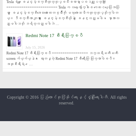
Tesla ရဲ႕‌ေျခနင္းမဲ့စက္ဘီးထုတ္လုပ္ၿပီးခဏမွာပစၥည္းျပတ္သြား 
======================== Tesla က လမ္းေလွ်ာက္ခါစ ကေလးငယ္ေတြအတြ
က္ ေျခနင္းမဲ့စက္ဘီးအေသးစားေလးတစ္မ်ိဳးကို မၾကာေသးမီကထုတ္လုပ္လိုက္ပါတ
ယ္။ ဒီစက္ဘီးဟာ တျခား ေျခနင္းမဲ့စက္ဘီးလိုပဲ ေျခနင္းလည္းမပါ၊ ေမာ္တာလ
ည္းမပါသလို ဘရိတ္လည္းမပါဘဲ …
Redmi Note 17 စီးရီးထြက္ၿပီ
July 15, 2026
Redmi Note 17 စီးရီးထြက္ၿပီ ================= ဘက္ထရီႀကီးႀကီး 
screen က်ယ္က်ယ္နဲ႔ ေဈးတန္တဲ့ Redmi Note 17 စီးရီးေတြ ထြက္လာပါၿပီ။ 
အခုစီးရီးရဲ႕ …
Copyright © 2016
ပြည်ထောင်စုကြံ့ခိုင်ရေးနှင့်ဖွံ့ဖြိုးရေးပါတီ
. All rights
reserved.