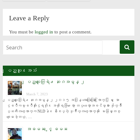
Leave a Reply
You must be
logged in
to post a comment.
ျပည္သူ႔အသံ
ျပည္သူေတြရဲ႕ ဆႏၵအမွန္ ၂
March 7, 2023
ျပည္သူေတြရဲ႕ ဆႏၵအမွန္ ၂ ၂၀၁၅ အလြန္ အေထြေထြေ႐ြးေကာက္ပြဲ မွ ေသာ
င္ၿပိဳကမ္းၿပိဳအႏိုင္ရလို႔ အစိုးရဖြဲ႕ေတာ့ တပ္မေတာ္အၿငိမ္းစား ဗိုလ္ခ်ဳ
ပ္ႀကီးတစ္ေယာက္က NLDနဲ႔ နီးစပ္တဲ့ ပုဂၢိဳလ္တစ္ေယာက္ကို ေမးခြန္းတစ္
ခုေမးခဲ့တယ္.. …
အဓမၼ ႏွင့္ ဓမၼ