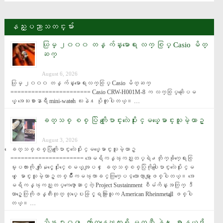
နည္းပညာသတင္းမ်ား
ယြမ္ ၂၀၀၀ တန္ က်န္းမာေရး လက္ စြပ္ Casio မိတ္
ဆက္
August 6, 2026
ယြမ္ ၂၀၀၀ တန္ က်န္းမာေရးလက္စြပ္ Casio မိတ္ဆက္ 
======================= Casio CRW-H001M-8 က လက္စြပ္ဆိုေပမ
ယ့္ အေသးစားနာရီ mini-watch ေလးနဲ႔ ပိုတူပါတယ္။ …
ေခတ္သစ္ စစ္ ပြဲ ကိုေျပာင္းလဲေပးႏိုင္မယ့္ေမာင္းသူမဲ့ယာဥ္
August 3, 2026
ေခတ္သစ္စစ္ပြဲကိုေျပာင္းလဲေပးႏိုင္မယ့္ေမာင္းသူမဲ့ယာဥ္ 
===================== အေမရိကန္ၾကည္းတပ္ရဲ႕တိုက္ခိုက္ေရးစြ
မ္းပကားကို တိုးျမႇင့္ေပးႏိုင္ေစမယ့္အျပင္ ေခတ္သစ္စစ္ပြဲကိုပါေျပာင္းလဲေပးႏိုင္မ
ယ့္ ေမာင္းသူမဲ့ယာဥ္တစ္မ်ိဳးကမၾကာခင္ထြက္ေပၚလာေတာ့မွာျဖစ္ပါတယ္။ အေ
မရိကန္ၾကည္းတပ္ကေဖာ္ေဆာင္တဲ့ Project Sustainment စီမံကိန္းအတြက္ ဒီ
ယာဥ္ေတြကိုဖန္တီးထုတ္ လုပ္ေပးခြင့္ရသြားသူက American Rheinmetall ျဖစ္ပါ
တယ္။ …
သိန္း ၅၀၀ ေက်ာ္တန္ေၾကးရွိ မက္ဆီ နဲ႔ ေရာ္နယ္ဒို