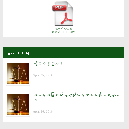
ရွေးကောက်ပွဲကြေငြာ
စာတမ်း_31_10_2025
ဥပေဒေရးရာ
လွ်ပ္စစ္ဥပေဒ
April 26, 2016
အသင္းအဖြဲ႕မ်ားမွတ္ပုံတင္ၿခင္းဆိုင္ရာဥပေ
ဒ
April 26, 2016