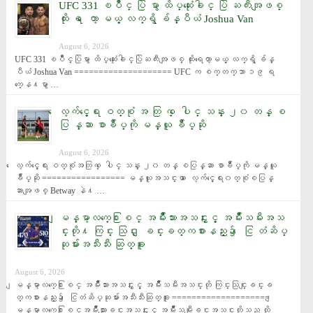
UFC 331 ၿပိဳင္ ပြဲ မွာ ထိပ္ဆုံးေခါင္ ပြဲ ႀကီးအျဖစ္
ထိုး ရ ေတာ့ မယ့္ လက္ရွိ ခ်န္ပီယံ ‌Joshua Van
August 6, 2026
UFC 331 ၿပိဳင္ပြဲမွာ ထိပ္ဆုံးေခါင္ပြဲႀကီးအျဖစ္ ထိုးရေတာ့မယ့္ လက္ရွိ ခ်န္
ပီယံ ‌Joshua Van ==================== UFC က စက္တက္ဘာ ၁၉ ရ
က္ေန႔မွာ …
ေလ့က်င့္ေရး ဝတ္စုံ အ တြ က္ ေပါင္ သန္း ၂၀ တန္ စ
ပြ န္ဆာ စာခ်ဳပ္ကို မန္ယူ ခ်ဳပ္ဆို
August 6, 2026
ေလ့က်င့္ေရး ဝတ္စုံအတြက္ ေပါင္ သန္း ၂၀ တန္ စပြန္ဆာ စာခ်ဳပ္ကို မန္ယူ 
ခ်ဳပ္ဆို ================= မန္ယူအသင္းဟာ ေလ့က်င့္ေရး၀တ္စုံစပြန္
ဆာအျဖစ္ Betway နဲ႔ …
ျမန္မာ့လက္ေ႐ြးစင္ အမ်ိဳးသားအသင္းႏွင့္ အမ်ိဳးသမီးအသ
င္းတို႔ ကြင္း သြင္း ျခင္းခတ္ကစားနည္း၌ ေငြ တံဆိပ္
ဆုမ်ားအသီးသီး ဆြတ္ခူး
August 6, 2026
ျမန္မာ့လက္ေ႐ြးစင္ အမ်ိဳးသားအသင္းႏွင့္ အမ်ိဳးသမီးအသင္းတို ကြင္းသြင္းျခင္းခ
တ္ကစားနည္း၌ ေငြတံဆိပ္ဆုမ်ားအသီးသီးဆြတ္ခူး ==================== ျ
မန္မာ့လက္ေ႐ြးစင္အမ်ိဳးသားျခင္းအသင္းႏွင့္ အမ်ိဳးသမီးျခင္းအသင္းတိုသည္ ထို