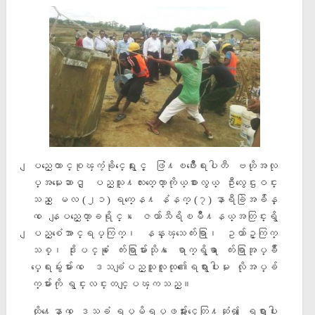
ျပည္ေထာင္စုၾကံ့ခိုင္ေရးႏွင့္ ဖြံ႔ၿဖိဳးေရးပါတီ ဗဟိုအလု
ပ္အမႈေဆာင္ ျပည္သူ႔လႊတ္ေတာ္ကိုယ္စားလွယ္ ဦးလွေဌးဝင္း
သည္ ေမလ (၂၁) ရက္ေန႔ နံနက္ (၇) နာရီခြဲအခ်ိန္
က ေနျပည္ေတာ္ခရိုင္၊ ေဇယ်ာသီရိၿမိဳ႔နယ္အတြင္းရွိ
ျပည္စံေအာင္ရပ္ကြက္၊ နန္းၾသေက်းရြာ၊ ဥယ်ာဥ္ကြက္
သစ္၊ ဒိုးပင္ခံု ေက်းရြာမ်ားသို႔ ေရာက္ရွိရာ ေက်းရြာအုပ္ခ်ဳ
ပ္ေရးမွဴးမ်ားက ေဒသခံျပည္သူလူထု၏ေရရွားပါးမႈ လိုအပ္ခ်
က္မ်ားကို ရွင္းလင္းတင္ျပၾကသည္။
ထို႔ေနာက္ ေဒသခံ ရပ္မိရပ္ဖမ်ားႏွင့္ေတြ႔ဆံု၍ ေရရွားပါး