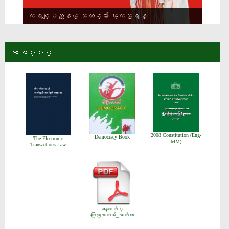
ကရင္ျပည္နယ္ သတင္းမ်ား ၾကည့္ရန္
စာအုပ္စင္
2008 Constitution (Eng-
Democracy Book
The Electronic
MM)
Transactions Law
ရွေးကောက်ပွဲ
ကြေညာစာတမ်း_မာတိကာ