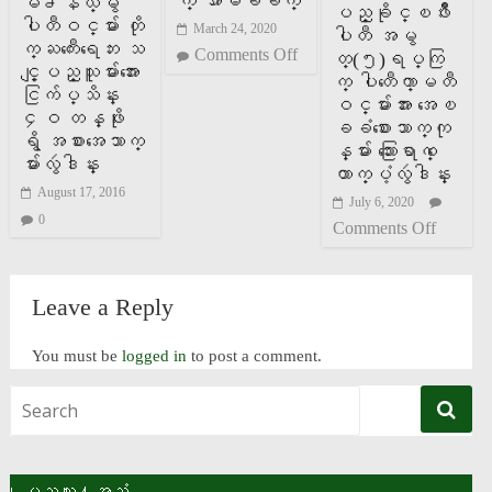
က္ အာမခံခ်က္
မိဳ႕နယ္မွ
ပည္ခိုင္ၿဖိဳး
ပါတီဝင္မ်ား တို
March 24, 2020
ပါတီ အမွ
က္ႀကီးေရေဘး သ
Comments Off
တ္(၅)ရပ္ကြ
င့္ျပည္သူမ်ားအားေ
က္ ပါတီေကာ္မတီ
ငြက်ပ္သိန္း
ဝင္မ်ားအား အေၿ
၄ဝ တန္ဖိုး
ခခံစားေသာက္ကု
ရွိ အစားအေသာက္
န္မ်ား သြားေရာက္ ေ
မ်ားလွဴဒါန္း
ထာက္ပံ့လွဴဒါန္း
August 17, 2016
July 6, 2020
0
Comments Off
Leave a Reply
You must be
logged in
to post a comment.
ျပည္သူ႔အသံ