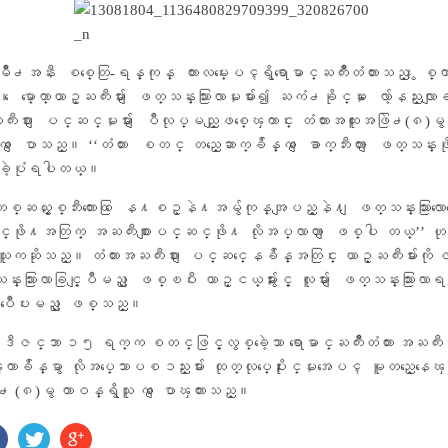
းႏွင့္ ေဆးဝါးပစၥည္းမ်ားအား ျပည္ခိုင္ၿဖိဳးပါတီမွ လႉဒါန္း
ီက ကူညီေထာက္ပံ့
ၿမိဳ႕အနီး စစ္ေတြ-ရန္ကုန္ ကားလမ္းေပၚရွိရာေမာင္ႀကိဳးတံတားသည္ ႏွစ
း၊ ေမာ္ေတာ္ယာဥ္ႀကီးမ်ား ျဖတ္သန္းသြားလာမႈမ်ား၍ ႀကံ႕ခိုင္မႈ ေလ်ာ့နည္းလာျ
ကီးစား ျပင္ဆင္မႈမ်ား ျပဳလုပ္မည္ျဖစ္ေၾကာင္း တံတားအထူးအဖြဲ႕(၈)မွ
က ေျပာသည္။ ‘‘တံတား စတင္ တည္ေဆာက္ခ်ိန္က ေျခာက္ဘီးကား ျဖတ္သန္းဖိ
ခဲ့ပံုရပါတယ္။
စ္ဆယ့္ႏွစ္ဘီးကားေတြ ေန႔စဥ္နဲ႔အမွ်ကုန္အျပည့္နဲ႔ ျဖတ္သန္းသြားလာေန
င္ဖို႔အတြက္ အႀကီးစားျပင္ဆင္ဖို႔ လိုအပ္လာတာ ျဖစ္ပါ တယ္’’ ဟ
သူကဆိုသည္။ တံတားအႀကီးစား ျပင္ဆင္ေနခ်ိန္အတြင္း ယာဥ္ႀကီးမ်ားကို ဇ
န္းသြားလာခြင့္ျပဳမည္ ျဖစ္ၿပီး ယာဥ္ငယ္မ်ားႏွင့္ လူမ်ား ျဖတ္သန္းသြားလာ
င့္ျပဳေပးမည္ ျဖစ္သည္။
င္ဘာ ၁၅ ရက္က စတင္ဖြင့္လွစ္ခဲ့ေသာ ရာေမာင္ႀကိဳးတံတား အႀကီး
ာခ်ိန္မွာ လိုအပ္ေသာပစၥည္းမ်ား ထုတ္လုပ္ေပးႏိုင္မႈအေပၚ မူတည္ေနေၾက
႕ (၈)မွ တာဝန္ရွိသူ က ေျပာၾကားသည္။