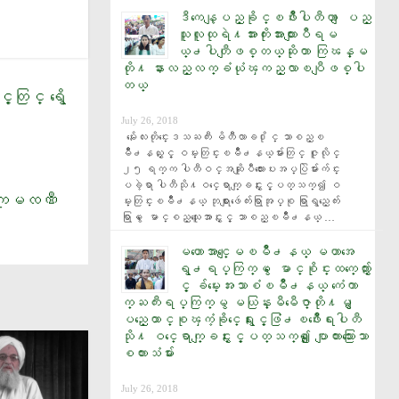
ဒီကေန့ျပည္ခုိင္ၿဖိဳးပါတီဟာ ျပည္
သူလူထုရဲ႔အားကိုးအားထားျပဳရမ
ယ္႕ပါတီျဖစ္တယ္ဆိုတာ ကြၽန္မ
တို႔ နားလည္လက္ခံယုံၾကည္လာၿပီျဖစ္ပါ
တယ္
တြင္ ရွိေ
July 26, 2018
  မႏၲေလးတိုင္းေဒသႀကီး မိတီၴလာခ႐ိုင္ သာစည္ၿ
မိဳ႕နယ္ႏွင့္ ဝမ္းတြင္းၿမိဳ႕နယ္မ်ားတြင္ ဇူလိုင္ 
၂၅ ရက္က ပါတီဝင္အဆိုျပဳလႊာေပးအပ္ပြဲမ်ားက်င္း
ပခဲ့ရာ ပါတီသို႔ဝင္ေရာက္ျခင္းႏွင့္ပတ္သက္၍ ဝ
ေနာကုမၸဏီ
မ္းတြင္းၿမိဳ႕နယ္ ဘုရားျဖဴေက်းရြာအုပ္စု ရြာရွည္ေက်း
ရြာမွ ေမာင္စည္သူေအာင္ႏွင့္ သာစည္ၿမိဳ႕နယ္ …
မဟာေအာင္ေျမၿမိဳ႕နယ္ မဟာအေ
ရွ႕ရပ္ကြက္မွ ေမာင္စုိင္းထက္ေက်ာ္ႏွ
င့္ ခ်မ္းေအးသာစံၿမိဳ႕နယ္ ကံေကာ
က္ႀကီးရပ္ကြက္မွ မယြန္းမီမီေဇာ္တုိ႔မွ ျ
ပည္ေထာင္စုၾကံ့ခုိင္ေရးႏွင့္ဖြံ႕ၿဖိဳးေရးပါတီ
သုိ႔ ဝင္ေရာက္ျခင္းႏွင့္ပတ္သက္၍ ​ေျပာျကားသြား​ေသာ
စကားသံမ်ား
July 26, 2018