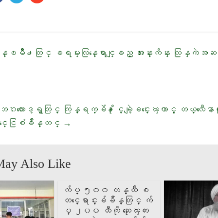
ၿမိဳ႕တြင္ ခရမ္းလြန္ေရာင္ျခည္ အၫႊန္းကိန္း လြန္ကဲအဆင့္
့္ ဘဂၤလားေဒ့ရွ္တြင္ ကြန္ရက္ခ်ဲ႕ႏိုင္ခဲ့ျခင္းေၾကာင့္ တယ္လီ
င္ေငြစံခ်ိန္တင္
→
May Also Like
က်ပ္ ၅၀၀ တန္ထီ စ
တင္ေရာင္းခ်ခ်ိန္တြင္ က်
ပ္ ၂၀၀ ထီကုိ ဆုေၾကး