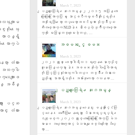
March 7, 2023
ျပည္သူေတြရဲ႕ ဆႏၵအမွန္ ၂ ၂၀၁၅ အလြန္ အေ
ထြေထြေ႐ြးေကာက္ပြဲ မွ ေသာင္ၿပိဳကမ္းၿပိဳအႏိုင္ရလို႔ 
္ကာလၾကာျမ
အစိုးရဖြဲ႕ေတာ့ တပ္မေတာ္အၿငိမ္းစား ဗိုလ္ခ်ဳပ္ႀ
ကီးတစ္ေယာက္က NLDနဲ႔ နီးစပ္တဲ့ ပုဂၢိဳလ္တစ္ေယာ
ခင္းတို႔ေၾ
က္ကို ေမးခြန္းတစ္ခုေမးခဲ့တယ္.. …
 တာဝန္ရွိ
ု႔ေလာက္ပဲ
အဓမၼ ႏွင့္ ဓမၼ
March 3, 2023
၂၀၂၁ ခုႏွစ္ ေဖေဖာ္ဝါရီလ ၁ ရက္ေန႔ေနာက္ပိုင္း 
ေတာ့ တံတား
လူမႈကြန္ယက္မွာ နဲ႔ အဓမၼ ဆိုတဲ့ ပါဠိေဝါဟာရ
ု အထက္ပါ
ကို တြင္တြင္သုံးလာၾကပါတယ္။ တစ္ခ်ိဳ႕လဲနားလ
က္သေဘၤာျဖ
ည္လို႔ ေျပာတာရွိသလို႔ အမ်ားစုကေတာ့ ဂဃနဏ …
ရန္ အခ်ိန္
ျပည္သူေတြရဲ႕ ဆႏၵအမွန္
March 3, 2023
စား ျပင္ဆ
ျပည္သူေတြရဲ႕ ဆႏၵအမွန္ ယေန႔ ျမန္မာႏိုင္ငံတြ
ာင္း တံတား
င္ ယေန႔ ႀကဳံေတြ႕ေနရေသာ ျပႆနာအရပ္ရပ္ရဲ႕ 
ဇစ္ျမစ္က ၂၀၂၀ ခုႏွစ္ အေထြေထြေ႐ြးေကာက္ပြဲ မဲသ
မာမႈ။ ဘယ္ေလာက္ေတာင္ မဲသမာမႈျဖစ္လဲဆိုေတာ့ သိပ္ေ
တာ့ …