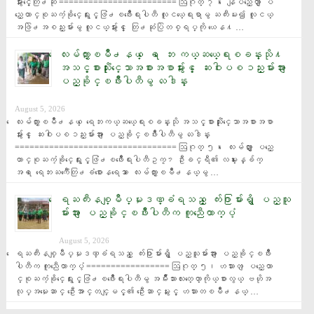
မ်ားႏွင့္ေတြ႕ဆုံ ======================== ဩဂုတ္ ၇၊ ေနျပည္ေတာ္ ျပ
ည္ေထာင္စုႀကံ့ခိုင္ေရးႏွင့္ဖြံ႕ၿဖိဳးေရးပါတီ လူငယ္ေရးရာမွ ႀကီးမႉး၍ လူငယ္
အဖြဲ႕အစည္းမ်ားမွ လူငယ္မ်ားႏွင့္ ေတြ႕ဆုံပြဲတစ္ရပ္ကို ယေန႔ …
ေလးမ်က္ႏွာၿမိဳ႕နယ္ ေရ ေဘး ကယ္ဆယ္ေရးစခန္းသို႔
အသင့္စားသုံးႏိုင္ေသာအစားအစာမ်ားႏွင့္ ေဆးဝါးပစၥည္းမ်ားအား ျ
ပည္ခိုင္ၿဖိဳးပါတီမွ လႉဒါန္း
August 5, 2026
ေလးမ်က္ႏွာၿမိဳ႕နယ္ ေရေဘးကယ္ဆယ္ေရးစခန္းသို အသင့္စားသုံးႏိုင္ေသာအစားအစာ
မ်ားႏွင့္ ေဆးဝါးပစၥည္းမ်ားအား ျပည္ခိုင္ၿဖိဳးပါတီမွ လႉဒါန္း 
================================= ဩဂုတ္ ၅၊ ေလးမ်က္ႏွာ ျပည္ေ
ထာင္စုႀကံ့ခိုင္ေရးႏွင့္ဖြံ႕ၿဖိဳးေရးပါတီဥကၠ႒ ဦးခင္ရီ၏ လမ္းၫႊန္ခ်က္
အရ ေရေဘးႀကဳံေတြ႕ခံစားေနရေသာ ေလးမ်က္ႏွာၿမိဳ႕နယ္မွ …
ေရႀကီးနစ္ျမဳပ္မႈဒဏ္ခံရသည့္ ေက်း႐ြာမ်ားရွိ ျပည္သူ
မ်ားအား ျပည္ခိုင္ၿဖိဳးပါတီက ကူညီေထာက္ပံ့
August 5, 2026
ေရႀကီးနစ္ျမဳပ္မႈဒဏ္ခံရသည့္ ေက်း႐ြာမ်ားရွိ ျပည္သူမ်ားအား ျပည္ခိုင္ၿဖိဳး
ပါတီက ကူညီေထာက္ပံ့ ================= ဩဂုတ္ ၅၊ ဟသၤာတ ျပည္ေထာ
င္စုႀကံ့ခိုင္ေရးႏွင့္ဖြံ႕ၿဖိဳးေရးပါတီမွ အမ်ိဳးသားလႊတ္ေတာ္ကိုယ္စားလွယ္ ဗဟိုအ
လုပ္အမႈေဆာင္ ဦးေအာင္တင္ျမင့္၏ ဦးေဆာင္မႈႏွင့္ ဟသၤာတၿမိဳ႕နယ္ …