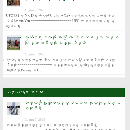
August 6, 2026
UFC 331 ၿပိဳင္ပြဲမွာ ထိပ္ဆုံးေခါင္ပြဲႀကီးအျဖစ္ ထိုးရေတာ့မယ့္ လက္ရွိ ခ်န္
ပီယံ ‌Joshua Van ==================== UFC က စက္တက္ဘာ ၁၉ ရ
က္ေန႔မွာ …
ေလ့က်င့္ေရး ဝတ္စုံ အ တြ က္ ေပါင္ သန္း ၂၀ တန္ စ
ပြ န္ဆာ စာခ်ဳပ္ကို မန္ယူ ခ်ဳပ္ဆို
August 6, 2026
ေလ့က်င့္ေရး ဝတ္စုံအတြက္ ေပါင္ သန္း ၂၀ တန္ စပြန္ဆာ စာခ်ဳပ္ကို မန္ယူ 
ခ်ဳပ္ဆို ================= မန္ယူအသင္းဟာ ေလ့က်င့္ေရး၀တ္စုံစပြန္
ဆာအျဖစ္ Betway နဲ႔ …
နည္းပညာသတင္းမ်ား
တစ္လကို လူတူစက္႐ုပ္ ၁၀၀၀ ထုတ္လုပ္မယ့္ မ
စ္ဆူဘီရွီ
August 7, 2026
တစ္လကို လူတူစက္႐ုပ္ ၁၀၀၀ ထုတ္လုပ္မယ့္ မစ္ဆူဘီရွီ 