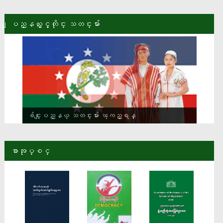
ျပည္နယ္ႏွင့္တိုင္း သတင္းမ်ား
ခ်င္းျပည္နယ္ သတင္းမ်ား ၾကည့္ရန္
စာအုပ္စင္