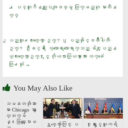
ေပၚတူဂီနည္းျပအျဖစ္မွ ထြက္မည္ဟု မာတီန
←
က္ဇ္
ျပည္သူ႕လႊတ္ေတာ္ ဥကၠ႒၊ ျပည္ခိုင္ၿဖိဳးပါတီ
ဥကၠ႒ ဦးခင္ရီ ေလ့လာေရးလာေရာက္သည့္ ခ်င္းျပည္န
ယ္လႊတ္ေတာ္ဥကၠ႒ႏွင့္ ကိုယၥားလြယၼ္ားအား လက္ခံေ
တြ႕ဆုံ
→
You May Also Like
သမၼတအိုဘား
မား Chicago မွာ ႏႈ
တ္ဆက္မိ
န္႔ခြန္းေျပာမ
၂ႏွစ္ေက်ာ္တြင္း ပ
႐ုရွားႏွင့္ယူကရိ
ည္