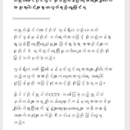
တရုတ်တောင်ပိုင်းတွင် မိုးသည်းထန်ပြီး ရေကာတာများ ကျိုးပေါက်
ကာ လူရာပေါင်းများစွာ ဘေးလွတ်ရာသို့ ရွှေ့ပြောင်းရ
================
တရုတ်နိုင်ငံတောင်ပိုင်း ကွမ်ရှီးဒေသသို့ မေဆတ်
တိုင်ဖွန်းမုန်တိုင်း ဝင်ရောက်လာသဖြင့် မိုးသည်းထန်စွာ
ရွာသွန်းပြီး ရေကြီးရေလျှံမှုများ ဖြစ်ပွားခဲ့ရာ အာဏာပိုင်များက
ဇူလိုင် ၆ ရက်တွင် ရေကြီးမှုသတိပေးချက်အဆင့်ကို တိုး
မြှင့်သတ်မှတ်ခဲ့သည်။
ကွမ်ရှီးဒေသ၏ မြို့တော်နန်နင်းတွင် ရေကာတာများ ကျိုးပေါက်လာ
သည့်အတွက် အာဏာပိုင်များက ရေဘေးကာကွယ်ရေး အရေးပေါ်
တုံ့ပြန်မှုကို အမြင့်ဆုံးအဆင့်သို့ တိုးမြှင့်ခဲ့ရသည်။
နိုင်ငံပိုင်ရုပ်သံ CCTV က ဖော်ပြခဲ့သည့် ရုပ်သံ
မှတ်တမ်းများအရ လျိုလန်ရေလှောင်ကန်မှ ရေကာတာတစ်ခု
ကျိုးပေါက်သွားပြီးနောက် ရွှံ့နွံများရောနှောနေသောရေများ အနီးအနားရှိ
အဆောက်အအုံများဘက်သို့ စီးဝင်နေသည်ကို မြင်တွေ့ရ
သည်။