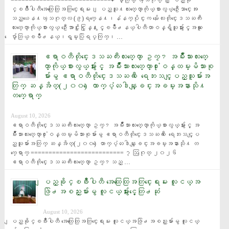
============================= ေပ်ာ္ဘြယ္ ၾသဂုတ္ ၉ ျပည္ခို
ဂီမာေရ႕စ္ကို ေခၚယူခဲ့ေၾကာင္း အာဆင္နယ္ ထုတ္ျပန္
င္ၿဖိဳးပါတီအေထြေထြအတြင္းေရးမႉး၊ ျပည္သူ႔လႊတ္ေတာ္ကိုယ္စားလွယ္ဦးေသာင္းေအး
သည္ယေန႔ၾသဂုတ္လ (၉)ရက္ေန႔၊နံနက္ပိုင္းက မႏၲေလးတိုင္းေဒသႀကီး
လႊတ္ေတာ္ကိုယ္စားလွယ္ ဦးေအာင္ႏိုင္ၫြန္႔ႏွင့္ၿမိဳ႕နယ္ပါတီတာဝန္ရွိသူမ်ားႏွင့္အတူ 
ေပ်ာ္ဘြယ္ၿမိဳ႕နယ္၊ရွမ္းပြဲရပ္ကြက္၊ …
ဧရာဝတီတိုင္းေဒသႀကီးလႊတ္ေတာ္ ဥကၠ႒ အမ်ိဳးသားလႊတ္ေ
တာ္ကိုယ္စားလွယ္မ်ားႏွင့္ အမ်ိဳးသားလႊတ္ေတာ္႐ုံးဝန္ထမ္းမိသားစု
မ်ားမွ ဧရာဝတီတိုင္းေဒသႀကီး ေရေဘးသင့္ျပည္သူမ်ားအ
တြက္ ဆန္အိတ္(၂၀၀) ေထာက္ပံ့လႉဒါန္းျခင္းအခမ္းအနားသို႔
တက္ေရာက္
August 10, 2026
ဧရာဝတီတိုင္းေဒသႀကီးလႊတ္ေတာ္ ဥကၠ႒ အမ်ိဳးသားလႊတ္ေတာ္ကိုယ္စားလွယ္မ်ားႏွင့္ အ
မ်ိဳးသားလႊတ္ေတာ္႐ုံးဝန္ထမ္းမိသားစုမ်ားမွ ဧရာဝတီတိုင္းေဒသႀကီး ေရေဘးသင့္ျပ
ည္သူမ်ားအတြက္ ဆန္အိတ္(၂၀၀) ေထာက္ပံ့လႉဒါန္းျခင္းအခမ္းအနားသို႔ တ
က္ေရာက္ ========================== ၇ ဩဂုတ္ ၂၀၂၆ 
ဧရာဝတီတိုင္းေဒသႀကီးလႊတ္ေတာ္ ဥကၠ႒သည္ …
ျပည္ခိုင္ၿဖိဳးပါတီ အေထြေထြအတြင္းေရးမႉး လူငယ္အ
ဖြဲ႕အစည္းမ်ားမွ လူငယ္မ်ားႏွင့္ေတြ႕ဆုံ
August 10, 2026
ျပည္ခိုင္ၿဖိဳးပါတီ အေထြေထြအတြင္းေရးမႉး လူငယ္အဖြဲ႕အစည္းမ်ားမွ လူငယ္