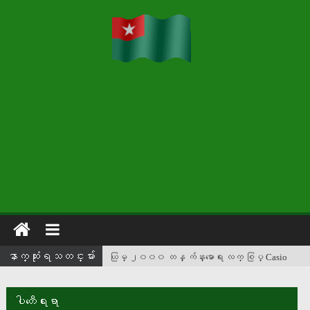
ေနာက္ဆံုးရသတင္းမ်ား
ယြမ္ ၂၀၀၀ တန္ က်န္းမာေရး လက္ စြပ္ Casio
မိတ္ဆက္
ႏိုင္ငံေတာ္သမၼတ ထိုင္းႏိုင္ငံသို႔ ေရာက္ရွိ
ပါတီေရးရာ