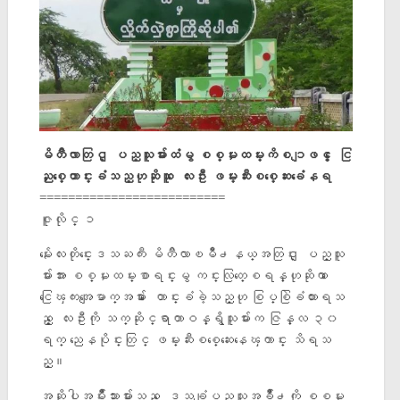
မိတၳီလာတြင္ ျပည္သူမ်ားထံမွ စစ္မႈထမ္းကိစၥျဖင့္ ေငြ
ညႇစ္ေတာင္းခံသည္ဟုဆိုသူ ေလးဦး ဖမ္းဆီးစစ္ေဆးခံေနရ
==========================
ဇူလိုင္ ၁
မႏၲေလးတိုင္းေဒသႀကီး မိတၳီလာၿမိဳ႕နယ္အတြင္း ျပည္သူ
မ်ားအား စစ္မႈထမ္းစာရင္းမွ ကင္းလြတ္ေစရန္ဟုဆိုကာ ေ
ငြေၾကးအေျမာက္အမ်ား ေတာင္းခံခဲ့သည္ဟု စြပ္စြဲခံထားရသ
ည့္ ေလးဦးကို သက္ဆိုင္ရာတာဝန္ရွိသူမ်ားက ဇြန္လ ၃၀
ရက္ ညေနပိုင္းတြင္ ဖမ္းဆီးစစ္ေဆးေနေၾကာင္း သိရသ
ည္။
အဆိုပါအမ်ိဳးသားမ်ားသည္ ေဒသခံျပည္သူအခ်ိဳ႕ကို စစ္မႈ