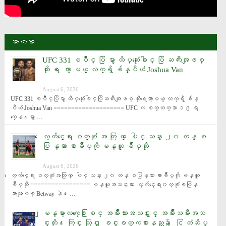
အားကစား
UFC 331 ၿပိဳင္ ပြဲ မွာ ထိပ္ဆုံးေခါင္ ပြဲ ႀကီးအျဖစ္
ထိုး ရ ေတာ့ မယ့္ လက္ရွိ ခ်န္ပီယံ ‌Joshua Van
August 6, 2026
UFC 331 ၿပိဳင္ပြဲမွာ ထိပ္ဆုံးေခါင္ပြဲႀကီးအျဖစ္ ထိုးရေတာ့မယ့္ လက္ရွိ ခ်န္
ပီယံ ‌Joshua Van ==================== UFC က စက္တက္ဘာ ၁၉ ရ
က္ေန႔မွာ …
ေလ့က်င့္ေရး ဝတ္စုံ အ တြ က္ ေပါင္ သန္း ၂၀ တန္ စ
ပြ န္ဆာ စာခ်ဳပ္ကို မန္ယူ ခ်ဳပ္ဆို
August 6, 2026
ေလ့က်င့္ေရး ဝတ္စုံအတြက္ ေပါင္ သန္း ၂၀ တန္ စပြန္ဆာ စာခ်ဳပ္ကို မန္ယူ 
ခ်ဳပ္ဆို ================= မန္ယူအသင္းဟာ ေလ့က်င့္ေရး၀တ္စုံစပြန္
ဆာအျဖစ္ Betway နဲ႔ …
ျမန္မာ့လက္ေ႐ြးစင္ အမ်ိဳးသားအသင္းႏွင့္ အမ်ိဳးသမီးအသ
င္းတို႔ ကြင္း သြင္း ျခင္းခတ္ကစားနည္း၌ ေငြ တံဆိပ္