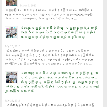
March 3, 2023
ျပည္သူေတြရဲ႕ ဆႏၵအမွန္ ယေန႔ ျမန္မာႏိုင္ငံတြင္ ယေန႔ ႀကဳံေတြ႕ေန
ရေသာ ျပႆနာအရပ္ရပ္ရဲ႕ ဇစ္ျမစ္က ၂၀၂၀ ခုႏွစ္ အေထြေထြေ႐ြးေကာက္ပြဲ 
မဲသမာမႈ။ ဘယ္ေလာက္ေတာင္ မဲသမာမႈျဖစ္လဲဆိုေတာ့ သိပ္ေတာ့ …
ဒီကေန့ျပည္ခုိင္ၿဖိဳးပါတီဟာ ျပည္သူလူထုရဲ႔အားကိုး
အားထားျပဳရမယ္႕ပါတီျဖစ္တယ္ဆိုတာ ကြၽန္မတို႔
နားလည္လက္ခံယုံၾကည္လာၿပီျဖစ္ပါတယ္
July 26, 2018
  မႏၲေလးတိုင္းေဒသႀကီး မိတီၴလာခ႐ိုင္ သာစည္ၿမိဳ႕နယ္ႏွင့္ ဝမ္းတြင္းၿ
မိဳ႕နယ္မ်ားတြင္ ဇူလိုင္ ၂၅ ရက္က ပါတီဝင္အဆိုျပဳလႊာေပးအပ္ပြဲမ်ားက်င္း
ပခဲ့ရာ ပါတီသို႔ဝင္ေရာက္ျခင္းႏွင့္ပတ္သက္၍ ဝမ္းတြင္းၿမိဳ႕နယ္ ဘုရားျ
ဖဴေက်းရြာအုပ္စု ရြာရွည္ေက်းရြာမွ ေမာင္စည္သူေအာင္ႏွင့္ သာစည္ၿမိဳ႕နယ္ …
မဟာေအာင္ေျမၿမိဳ႕နယ္ မဟာအေရွ႕ရပ္ကြက္မွ ေမာ
င္စုိင္းထက္ေက်ာ္ႏွင့္ ခ်မ္းေအးသာစံၿမိဳ႕နယ္ ကံေကာက္ႀ
ကီးရပ္ကြက္မွ မယြန္းမီမီေဇာ္တုိ႔မွ ျပည္ေထာင္စုၾ
ကံ့ခုိင္ေရးႏွင့္ဖြံ႕ၿဖိဳးေရးပါတီသုိ႔ ဝင္ေရာက္ျခင္းႏွင့္ပတ္သက္၍ ​ေျ
ပာျကားသြား​ေသာစကားသံမ်ား
July 26, 2018
  အမ်ဳိးသားေရးမူဝါဒကိုဦးတည္ၿပီး ဒို႔တာဝန္အေရးသံုးပါးကို ဦးထိပ္ထားေဆာင္ရြ