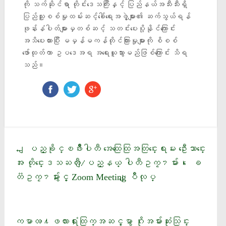
ကို သက်ဆိုင်ရာ တိုင်းဒေသကြီးနှင့် ပြည်နယ်အသီးသီးရှိ
ပြည်သူ့စစ်မှုထမ်းဆင့်ခေါ်ရေးအဖွဲ့များ၏ ဆက်သွယ်ရန်
ဖုန်းနံပါတ်များမှတစ်ဆင့် သတင်းပေးပို့နိုင်ကြောင်း
အသိပေးထားပြီး မမှန်မကန်တိုင်ကြားမှုများကို စိစစ်
ဖော်ထုတ်ကာ ဥပဒေအရ အရေးယူသွားမည်ဖြစ်ကြောင်း သိရ
သည်။
ျပည္ခိုင္ၿဖိဳးပါတီ အေထြေထြအတြင္းေရးမႉး ဦးေသာင္းေ
←
အး တိုင္းေဒသႀကီး/ျပည္နယ္ ပါတီဥကၠ႒မ်ား၊ ေခ
တၱဥကၠ႒မ်ားႏွင့္ Zoom Meeting ျပဳလုပ္
ကမာၻ႔ဖလားရႈံးထြက္အဆင့္မွာ ဂိုးအမ်ားဆုံးသြင္း