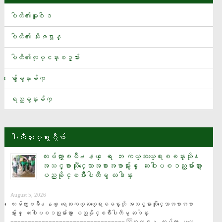
ေလ့က်င့္ေရး ဝတ္စုံ အ တြ က္ ေပါင္ သန္း ၂၀ တန္ စ ပြ န္ဆာ စာခ်ဳပ္ကို မ
ပါတီ၏မူ၀ါဒ
န္ယူ ခ်ဳပ္ဆို
ျမန္မာ့လက္ေ႐ြးစင္ အမ်ိဳးသားအသင္းႏွင့္ အမ်ိဳးသမီးအသင္းတို႔ ကြင္း သြင္း ျခ
ပါတီ၏ သႏိၷဌာန္
င္းခတ္ကစားနည္း၌ ေငြ တံဆိပ္ဆုမ်ားအသီးသီး ဆြတ္ခူး
ပါတီ၏လုပ္ငန္းစဥ္မ်ား
ေလးမ်က္ႏွာၿမိဳ႕နယ္ ေရ ေဘး ကယ္ဆယ္ေရးစခန္းသို႔ အသင့္စားသုံးႏိုင္ေသာအစား
အစာမ်ားႏွင့္ ေဆးဝါးပစၥည္းမ်ားအား ျပည္ခိုင္ၿဖိဳးပါတီမွ လႉဒါန္း
ေမွ်ာ္မွန္းခ်က္
ေရႀကီးနစ္ျမဳပ္မႈဒဏ္ခံရသည့္ ေက်း႐ြာမ်ားရွိ ျပည္သူမ်ားအား ျပည္ခိုင္ၿဖိဳး
ရည္မွန္းခ်က္
ပါတီက ကူညီေထာက္ပံ့
ေတာင္ကိုရီးယားမွာ အပူလႈိင္းေၾကာင့္ ေသဆုံးသူ ၁၉ ဦးအထိရွိလာ
ေလးမ်က္ႏွာ ျပည္သူ႔လႊတ္ေတာ္ကိုယ္စားလွယ္ ဦးျမင့္စိုး၊ (ျမင့္စိုး-နတလ) ၊
ပါတီလႈပ္ရွားမွဳမ်ား
ေရ ေဘး သင့္ေနေသာ ၿမိဳ႕ေပၚ ရပ္ ကြက္ မ်ားကို လိုက္လံၾကည့္ရႈ။
ေလးမ်က္ႏွာၿမိဳ႕နယ္ ေရ ေဘး ကယ္ဆယ္ေရးစခန္းသို႔
ျပည္ခိုင္ၿဖိဳးပါတီဒုဥကၠ႒မွ ဝါဆိုသကၤန္းႏွင့္ လႉ ဖြယ္ ဝတၳဳအစုစုတို႔
အသင့္စားသုံးႏိုင္ေသာအစားအစာမ်ားႏွင့္ ေဆးဝါးပစၥည္းမ်ားအား ျ
ကပ္လႉ
ပည္ခိုင္ၿဖိဳးပါတီမွ လႉဒါန္း
UFC 331 ၿပိဳင္ ပြဲ မွာ ထိပ္ဆုံးေခါင္ ပြဲ ႀကီးအျဖစ္ ထိုး ရ ေတာ့ မယ့္ လက္ရွိ
August 5, 2026
ခ်န္ပီယံ ‌Joshua Van
ေလးမ်က္ႏွာၿမိဳ႕နယ္ ေရေဘးကယ္ဆယ္ေရးစခန္းသို အသင့္စားသုံးႏိုင္ေသာအစားအစာ
မ်ားႏွင့္ ေဆးဝါးပစၥည္းမ်ားအား ျပည္ခိုင္ၿဖိဳးပါတီမွ လႉဒါန္း 