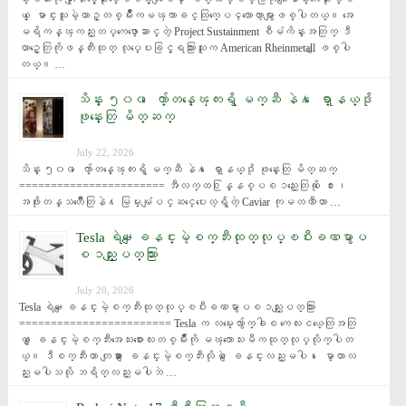
ယ့္ ေမာင္းသူမဲ့ယာဥ္တစ္မ်ိဳးကမၾကာခင္ထြက္ေပၚလာေတာ့မွာျဖစ္ပါတယ္။ အေ
မရိကန္ၾကည္းတပ္ကေဖာ္ေဆာင္တဲ့ Project Sustainment စီမံကိန္းအတြက္ ဒီ
ယာဥ္ေတြကိုဖန္တီးထုတ္ လုပ္ေပးခြင့္ရသြားသူက American Rheinmetall ျဖစ္ပါ
တယ္။ …
သိန္း ၅၀၀ ေက်ာ္တန္ေၾကးရွိ မက္ဆီ နဲ႔ ေရာ္နယ္ဒို
ဖုန္းေတြ မိတ္ဆက္
July 22, 2026
သိန္း ၅၀၀ ေက်ာ္တန္ေၾကးရွိ မက္ဆီ နဲ႔ ေရာ္နယ္ဒို ဖုန္းေတြ မိတ္ဆက္ 
======================= အီလက္ထ႐ြန္နစ္ပစၥည္းေတြကို ေ႐ႊ၊ 
အဖိုးတန္သတၱဳေတြနဲ႔ မြမ္းမံျပင္ဆင္ေပးေလ့ရွိတဲ့ Caviar ကုမၸဏီဟာ …
Tesla ရဲ႕‌ေျခနင္းမဲ့စက္ဘီးထုတ္လုပ္ၿပီးခဏမွာပ
စၥည္းျပတ္သြား
July 20, 2026
Tesla ရဲ႕‌ေျခနင္းမဲ့စက္ဘီးထုတ္လုပ္ၿပီးခဏမွာပစၥည္းျပတ္သြား 
======================== Tesla က လမ္းေလွ်ာက္ခါစ ကေလးငယ္ေတြအတြ
က္ ေျခနင္းမဲ့စက္ဘီးအေသးစားေလးတစ္မ်ိဳးကို မၾကာေသးမီကထုတ္လုပ္လိုက္ပါတ
ယ္။ ဒီစက္ဘီးဟာ တျခား ေျခနင္းမဲ့စက္ဘီးလိုပဲ ေျခနင္းလည္းမပါ၊ ေမာ္တာလ
ည္းမပါသလို ဘရိတ္လည္းမပါဘဲ …