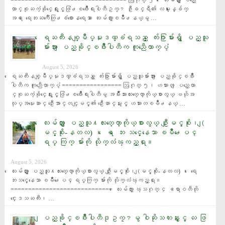
================================= ဩဂုတ္ ၅၊ ေလးမ်က္ႏွာ ျပည္ေ
ထာင္စုႀကံ့ခိုင္ေရးႏွင့္ဖြံ႕ၿဖိဳးေရးပါတီဥကၠ႒ ဦးခင္ရီ၏ လမ္းၫႊန္ခ်က္
အရ ေရေဘးႀကဳံေတြ႕ခံစားေနရေသာ ေလးမ်က္ႏွာၿမိဳ႕နယ္မွ …
ေရႀကီးနစ္ျမဳပ္မႈဒဏ္ခံရသည့္ ေက်း႐ြာမ်ားရွိ ျပည္သူ
မ်ားအား ျပည္ခိုင္ၿဖိဳးပါတီက ကူညီေထာက္ပံ့
August 5, 2026
ေရႀကီးနစ္ျမဳပ္မႈဒဏ္ခံရသည့္ ေက်း႐ြာမ်ားရွိ ျပည္သူမ်ားအား ျပည္ခိုင္ၿဖိဳး
ပါတီက ကူညီေထာက္ပံ့ ================= ဩဂုတ္ ၅၊ ဟသၤာတ ျပည္ေထာ
င္စုႀကံ့ခိုင္ေရးႏွင့္ဖြံ႕ၿဖိဳးေရးပါတီမွ အမ်ိဳးသားလႊတ္ေတာ္ကိုယ္စားလွယ္ ဗဟိုအ
လုပ္အမႈေဆာင္ ဦးေအာင္တင္ျမင့္၏ ဦးေဆာင္မႈႏွင့္ ဟသၤာတၿမိဳ႕နယ္ …
ေလးမ်က္ႏွာ ျပည္သူ႔လႊတ္ေတာ္ကိုယ္စားလွယ္ ဦးျမင့္စိုး၊ (ျ
မင့္စိုး-နတလ) ၊ ေရ ေဘး သင့္ေနေသာ ၿမိဳ႕ေပၚ
ရပ္ ကြက္ မ်ားကို လိုက္လံၾကည့္ရႈ။
August 5, 2026
ေလးမ်က္ႏွာ ျပည္သူ႔လႊတ္ေတာ္ကိုယ္စားလွယ္ ဦးျမင့္စိုး၊ (ျမင့္စိုး-နတလ) ၊ ေရေ
ဘးသင့္ေနေသာ ၿမိဳ႕ေပၚ ရပ္ကြက္ မ်ားကို လိုက္လံၾကည့္ရႈ။ 
============================= ေလးမ်က္ႏွာ ၾသဂုတ္ ၄ ဧရာဝတီတို
င္းေဒသႀကီး၊ …
ျပည္ခိုင္ၿဖိဳးပါတီဒုဥကၠ႒မွ ဝါဆိုသကၤန္းႏွင့္ လႉ ဖြ