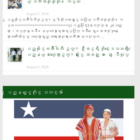
ယ္ ဝတၳဳအစုစုတို႔ ကပ္လႉ
August 5, 2026
ျပည္ခိုင္ၿဖိဳးပါတီဒုဥကၠ႒မွ ဝါဆိုသကၤန္းႏွင့္ လႉဖြယ္ ဝတၳဳအစုစုတို႔ က
ပ္လႉ ========================= (ျပည္တြင္း)ၾသဂုတ္ ၄ ေနျပည္ေ
တာ္ ၊တပ္ကုန္းၿမိဳ႕နယ္ အေနာ္ရထာရပ္ကြက္ ၿမိဳ႕ေရွ႕စႏၵာ႐ုံဘုန္းေ
တာ္ႀကီးေက်ာင္းမွ သက္ေတာ္ရွည္ ဆရာေတာ္ဘုရားႀကီးအား ၾသဂုတ္လ …
ျပည္ခိုင္ၿဖိဳးပါတီ ဥကၠ႒ ဦးခင္ရီ တိုင္းေဒသႀကီး/ျ
ပည္နယ္ လႊတ္ေတာ္ဥကၠ႒မ်ားႏွင့္ အစည္း အ ေဝး ျပဳလုပ္
August 3, 2026
ျပည္နယ္ႏွင့္တိုင္း သတင္းမ်ား