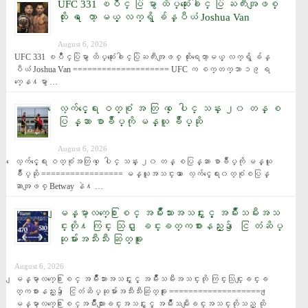
UFC 331 ၿပိဳင္ ပြဲ မွာ ထိပ္ဆုံးေခါင္ ပြဲ ႀကီးအျဖစ္
ထိုး ရ ေတာ့ မယ့္ လက္ရွိ ခ်န္ပီယံ ‌Joshua Van
August 6, 2026
UFC 331 ၿပိဳင္ပြဲမွာ ထိပ္ဆုံးေခါင္ပြဲႀကီးအျဖစ္ ထိုးရေတာ့မယ့္ လက္ရွိ ခ်န္
ပီယံ ‌Joshua Van ==================== UFC က စက္တက္ဘာ ၁၉ ရ
က္ေန႔မွာ …
ေလ့က်င့္ေရး ဝတ္စုံ အ တြ က္ ေပါင္ သန္း ၂၀ တန္ စ
ပြ န္ဆာ စာခ်ဳပ္ကို မန္ယူ ခ်ဳပ္ဆို
August 6, 2026
ေလ့က်င့္ေရး ဝတ္စုံအတြက္ ေပါင္ သန္း ၂၀ တန္ စပြန္ဆာ စာခ်ဳပ္ကို မန္ယူ 
ခ်ဳပ္ဆို ================= မန္ယူအသင္းဟာ ေလ့က်င့္ေရး၀တ္စုံစပြန္
ဆာအျဖစ္ Betway နဲ႔ …
ျမန္မာ့လက္ေ႐ြးစင္ အမ်ိဳးသားအသင္းႏွင့္ အမ်ိဳးသမီးအသ
င္းတို႔ ကြင္း သြင္း ျခင္းခတ္ကစားနည္း၌ ေငြ တံဆိပ္
ဆုမ်ားအသီးသီး ဆြတ္ခူး
August 6, 2026
ျမန္မာ့လက္ေ႐ြးစင္ အမ်ိဳးသားအသင္းႏွင့္ အမ်ိဳးသမီးအသင္းတို ကြင္းသြင္းျခင္းခ
တ္ကစားနည္း၌ ေငြတံဆိပ္ဆုမ်ားအသီးသီးဆြတ္ခူး ==================== ျ
မန္မာ့လက္ေ႐ြးစင္အမ်ိဳးသားျခင္းအသင္းႏွင့္ အမ်ိဳးသမီးျခင္းအသင္းတိုသည္ ထို