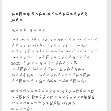
သူနာပြုသားဖွား ဒီပလိုမာ အောင်လက်မှတ်အပ်နှင်းပွဲ
ကျင်းပ
ရန်ကုန် ဇွန် ၁၄
ကျန်းမာရေးဝန်ကြီးဌာန ကျန်းမာရေးလူ့စွမ်းအားအရင်းအမြစ်
ဦးစီးဌာန သူနာပြုသိပ္ပံနှင့် သူနာပြုသင်တန်းကျောင်း
များ၏ သူနာပြုသားဖွားဒီပလိုမာအောင်လက်မှတ်အပ်နှင်းပွဲကို
ယနေ့နံနက်ပိုင်းတွင် မြန်မာကွန်ဗင်းရှင်းစင်တာ
(MCC) ၌ ကျင်းပရာ ရန်ကုန်တိုင်းဒေသကြီး
ဝန်ကြီးချုပ် ဦးအောင်နိုင်သူ၊ ဌာနဆိုင်ရာများမှ
တာဝန်ရှိသူများ၊ သင်တန်းဆင်းသစ်လွင်သူနာပြုများ၊
ဖိတ်ကြားထားသည့် ဧည့်သည်တော်များ တက်ရောက်ကြသည်။
အောင်လက်မှတ်အပ်နှင်းပွဲတွင် ရန်ကုန်တိုင်းဒေသကြီး
ဝန်ကြီးချုပ် ဦးအောင်နိုင်သူက အဖွင့်အမှာစကားပြောကြားပြီး
အခမ်းအနားအတွက် ဂုဏ်ပြုချီးမြှင့်ငွေများကို
ပေးအပ်သည်။