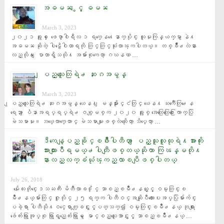
အဓမၼ ႏွင့္ ဓမၼ
March 3, 2023
၂၀၂၁ ခုႏွစ္ ေဖေဖာ္ဝါရီလ ၁ ရက္ေန႔ေနာက္ပိုင္း လူမႈကြန္ယက္မွာ နဲ႔ 
အဓမၼ ဆိုတဲ့ ပါဠိေဝါဟာရကို တြင္တြင္သုံးလာၾကပါတယ္။ တစ္ခ်ိဳ႕လဲနား
လည္လို႔ ေျပာတာရွိသလို႔ အမ်ားစုကေတာ့ ဂဃနဏ …
ျပည္သူေတြရဲ႕ ဆႏၵအမွန္
March 3, 2023
ျပည္သူေတြရဲ႕ ဆႏၵအမွန္ ယေန႔ ျမန္မာႏိုင္ငံတြင္ ယေန႔ ႀကဳံေတြ႕ေန
ရေသာ ျပႆနာအရပ္ရပ္ရဲ႕ ဇစ္ျမစ္က ၂၀၂၀ ခုႏွစ္ အေထြေထြေ႐ြးေကာက္ပြဲ 
မဲသမာမႈ။ ဘယ္ေလာက္ေတာင္ မဲသမာမႈျဖစ္လဲဆိုေတာ့ သိပ္ေတာ့ …
ဒီကေန့ျပည္ခုိင္ၿဖိဳးပါတီဟာ ျပည္သူလူထုရဲ႔အားကိုး
အားထားျပဳရမယ္႕ပါတီျဖစ္တယ္ဆိုတာ ကြၽန္မတို႔
နားလည္လက္ခံယုံၾကည္လာၿပီျဖစ္ပါတယ္
July 26, 2018
  မႏၲေလးတိုင္းေဒသႀကီး မိတီၴလာခ႐ိုင္ သာစည္ၿမိဳ႕နယ္ႏွင့္ ဝမ္းတြင္းၿ
မိဳ႕နယ္မ်ားတြင္ ဇူလိုင္ ၂၅ ရက္က ပါတီဝင္အဆိုျပဳလႊာေပးအပ္ပြဲမ်ားက်င္း
ပခဲ့ရာ ပါတီသို႔ဝင္ေရာက္ျခင္းႏွင့္ပတ္သက္၍ ဝမ္းတြင္းၿမိဳ႕နယ္ ဘုရားျ
ဖဴေက်းရြာအုပ္စု ရြာရွည္ေက်းရြာမွ ေမာင္စည္သူေအာင္ႏွင့္ သာစည္ၿမိဳ႕နယ္ …