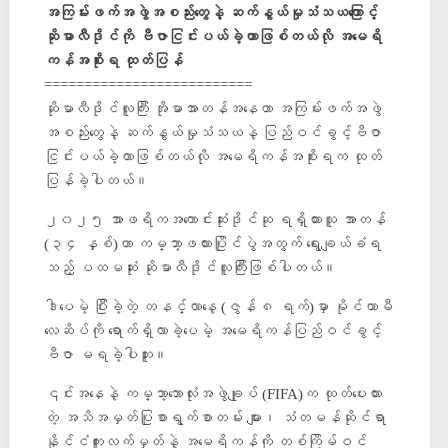
အကြမ်းဖက်အဖွဲအစည်းတွေနဲ့ ဆက်နွယ်မှုသံသယကြောင့်
ဆိုမာလီဒိုင်ကို ဗီဇာငြင်းပယ်ခဲ့တာဖြစ်တယ်လို အမေရိ
ကန်အစိုးရ ထုတ်ပြန်
==========================
ဆိုမာလီဒိုင်လူကြီး အိုမာအာတန်အနေဟာ အကြမ်းဖက်အဖွဲ
အစည်းတွေနဲ့ ဆက်နွယ်မှုသံသယနဲ့ ပြည်ဝင်ခွင့်ဗီဇာ
ငြင်းပယ်ခဲ့တာဖြစ်တယ်လို အမေရိကန်အစိုးရက ထုတ်
ပြန်ခဲ့ပါတယ်။
၂၀၂၅ အာဖရိကအကောင်းဆုံးဒိုင်ဆု ရရှိထားသူ အာတန်
(၃၄ နှစ်)ဟာ ကမ္ဘာ့ဖလားပြိုင်ပွဲအတွက် ရွေးချယ်ခံရ
သည့် ပထမဆုံး ဆိုမာလီဒိုင်လူကြီးဖြစ်ပါတယ်။
ဒါပေမဲ့ ပြီးခဲ့တဲ့ တနင်္လာနေ့ (ဇွန် ၈ ရက်)မှာ မိုင်ယာမီ
လေဆိပ်ကို ရောက်ရှိလာခဲ့ပေမဲ့ အမေရိကန်ပြည်ဝင်ခွင့်
ဗီဇာ မရခဲ့ပါဘူး။
၎င်းအနေနဲ့ ကမ္ဘာ့ဘောလုံးအဖွဲချုပ် (FIFA)က ထုတ်ပေးထား
တဲ့ အသိအမှတ်ပြုစာရွက်စာတမ်း များ၊ သံတမန်ဆိုင်ရာ
နိုင်ငံကူးလက်မှတ်နဲ့ အမေရိကန်ကို တစ်ကြိမ်ဝင်