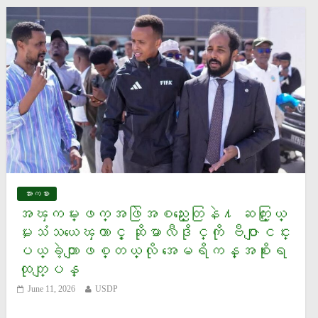
အားကစား
အၾကမ္းဖက္အဖြဲအစည္းေတြနဲ႔ ဆက္ႏြယ္
မႈသံသယေၾကာင့္ ဆိုမာလီဒိုင္ကို ဗီဇာျငင္း
ပယ္ခဲ့တာျဖစ္တယ္လို အေမရိကန္အစိုးရ
ထုတ္ျပန္
June 11, 2026
USDP