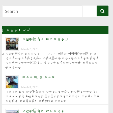
ျပည္သူ႔အသံ
ျပည္သူေတြရဲ႕ ဆႏၵအမွန္ ၂
March 7, 2023
ျပည္သူေတြရဲ႕ ဆႏၵအမွန္ ၂ ၂၀၁၅ အလြန္ အေထြေထြေ႐ြးေကာက္ပြဲ မွ ေသာ
င္ၿပိဳကမ္းၿပိဳအႏိုင္ရလို႔ အစိုးရဖြဲ႕ေတာ့ တပ္မေတာ္အၿငိမ္းစား ဗိုလ္ခ်ဳ
ပ္ႀကီးတစ္ေယာက္က NLDနဲ႔ နီးစပ္တဲ့ ပုဂၢိဳလ္တစ္ေယာက္ကို ေမးခြန္းတစ္
ခုေမးခဲ့တယ္.. …
အဓမၼ ႏွင့္ ဓမၼ
March 3, 2023
၂၀၂၁ ခုႏွစ္ ေဖေဖာ္ဝါရီလ ၁ ရက္ေန႔ေနာက္ပိုင္း လူမႈကြန္ယက္မွာ နဲ႔ 
အဓမၼ ဆိုတဲ့ ပါဠိေဝါဟာရကို တြင္တြင္သုံးလာၾကပါတယ္။ တစ္ခ်ိဳ႕လဲနား
လည္လို႔ ေျပာတာရွိသလို႔ အမ်ားစုကေတာ့ ဂဃနဏ …
ျပည္သူေတြရဲ႕ ဆႏၵအမွန္