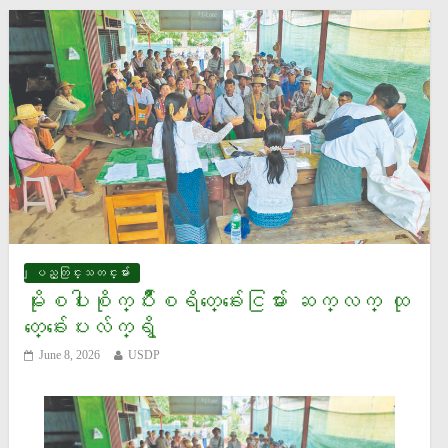
ျပည္တြင္းသတင္းမ်ား
မိုးစပါးစိုက္ပ်ိဳးစရိတ္ေခ်းေငြမ်ား ဆက္လက္ ထု
တ္ေခ်းေပးလ်က္ရွိ
June 8, 2026
USDP