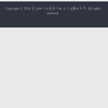
Copyright © 2016
ပြည်ထောင်စုကြံ့ခိုင်ရေးနှင့်ဖွံ့ဖြိုးရေးပါတီ
. All rights
reserved.