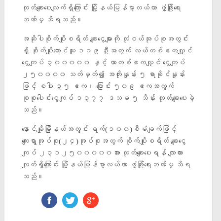
ထုတ်ချေးပေးလျက်ရှိကြောင်း မြို့နယ်မြန်မာ့လယ်ယာ ဖွံ့ဖြိုးရေး
ဘဏ်မှ သိရသည်။
အဆိုပါစိုက်ပျိုးစရိတ် ချေးငွေများကို လုံဝယ်အုပ်စုအတွင်း
ရှိ စိုက်ပျိုးတောင်သူ ၁၁၉ ဦးအတွက် လယ်တစ်ဧကလျှင်
ငွေကျပ် ၃၀၀၀၀၀ နှင့် ယာတစ်ဧကလျှင် ငွေကျပ်
၂၅၀၀၀၀ သတ်မှတ်၍ အတိုးနှုန်း ၅ ရာခိုင်နှုန်း
ဖြင့် စပါး ၃၅ ဧက၊ ပြောင်း ၅၀၉ ဧကအတွက်
စုစုပေါင်းငွေကျပ် ၁၃၇၇ ဒသမ ၅ သိန်း ထုတ်ချေးပေးခဲ့
သည်။
နောင်ချိုမြို့နယ်အတွင်း ရက်(၁၀၀)စီမံချက်ဖြင့်
ကျေးရွာအုပ်စု(၂၄)အုပ်စုအတွက် စိုက်ပျိုးစရိတ် ချေးငွေ
ကျပ် ၂၃၁၂၅၀၀၀၀၀အား ထုတ်ချေးပေးရန် လျာထား
လျက်ရှိကြောင်း မြို့နယ်မြန်မာ့လယ်ယာ ဖွံ့ဖြိုးရေးဘဏ်မှ သိရ
သည်။