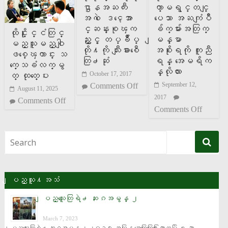
ဌာနအႀကီး
ကာ္မရွင္တင္ျ
အကဲ ေဒၚေအာ
ပေသာ အႀကံျပဳ
င္ဆန္းစုၾက
ခ်က္မ်ားအတြက္
ထိုင္းႏိုင္ငံတြင္
ည္ႏွင့္ တပ္ခ်ဳပ္
ျမန္မာ
မည္သူမည္ဝါျ
တို႔ကို သီးျခားစီေ
အစိုးရကို ကူညီ
ဖစ္ေၾကာင္း သ
တြ႕ဆံု
ရန္ အေမရိက
က္ေသခံလက္မွ
န္လုိလား
October 17, 2017
တ္ ထုတ္ေပး
September 12,
Comments Off
August 11, 2025
2017
Comments Off
Comments Off
ျပည္သူ႔အသံ
ျပည္သူေတြရဲ႕ ဆႏၵအမွန္ ၂
March 7, 2023
ျပည္သူေတြရဲ႕ ဆႏၵအမွန္ ၂ ၂၀၁၅ အလြန္ အေထြေထြေ႐ြးေကာက္ပြဲ မွ ေသာ