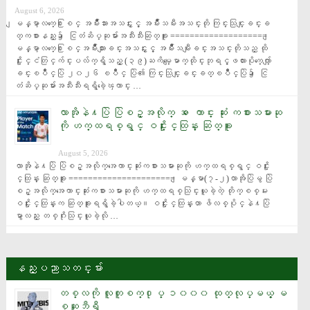
August 6, 2026
ျမန္မာ့လက္ေ႐ြးစင္ အမ်ိဳးသားအသင္းႏွင့္ အမ်ိဳးသမီးအသင္းတို ကြင္းသြင္းျခင္းခ
တ္ကစားနည္း၌ ေငြတံဆိပ္ဆုမ်ားအသီးသီးဆြတ္ခူး ==================== ျ
မန္မာ့လက္ေ႐ြးစင္အမ်ိဳးသားျခင္းအသင္းႏွင့္ အမ်ိဳးသမီးျခင္းအသင္းတိုသည္ ထို
င္းႏိုင္ငံတြင္က်င္းပလ်က္ရွိသည့္ (၃၉)ႀကိမ္ေျမာက္ထိုင္းဘုရင့္ဖလားပိုက္ေက်ာ္ျ
ခင္းၿပိဳင္ပြဲ ၂၀၂၆ ၿပိဳင္ ပြဲ၏ ကြင္းသြင္းျခင္းခတ္ၿပိဳင္ပြဲ၌ ေငြ
တံဆိပ္ဆုမ်ားအသီးသီးရရွိခဲ့ေၾကာင္း …
လာအိုနဲ႔ပြဲ ပြဲစဥ္အလိုက္ အ ေကာင္း ဆုံး ကစားသမားဆု
ကို ဟက္ထရစ္ရွင္ ဝင္းႏိုင္ထြန္း ဆြတ္ခူး
August 5, 2026
လာအိုနဲ႔ပြဲ ပြဲစဥ္အလိုက္အေကာင္းဆုံးကစားသမားဆုကို ဟက္ထရစ္ရွင္ ဝင္းႏို
င္ထြန္း ဆြတ္ခူး ====================== ျမန္မာ(၇-၂)လာအိုပြဲမွ ပြဲ
စဥ္အလိုက္အေကာင္းဆုံးကစားသမားဆုကို ဟက္ထရစ္သြင္းယူခဲ့တဲ့ တိုက္စစ္မႉး 
ဝင္းႏိုင္ထြန္းက ဆြတ္ခူးရရွိခဲ့ပါတယ္။ ဝင္းႏိုင္ထြန္းဟာ ဖိလစ္ပိုင္နဲ႔ပြဲ
မွာလည္း တစ္ဂိုးသြင္းယူခဲ့လို …
နည္းပညာသတင္းမ်ား
တစ္လကို လူတူစက္႐ုပ္ ၁၀၀၀ ထုတ္လုပ္မယ့္ မ
စ္ဆူဘီရွီ