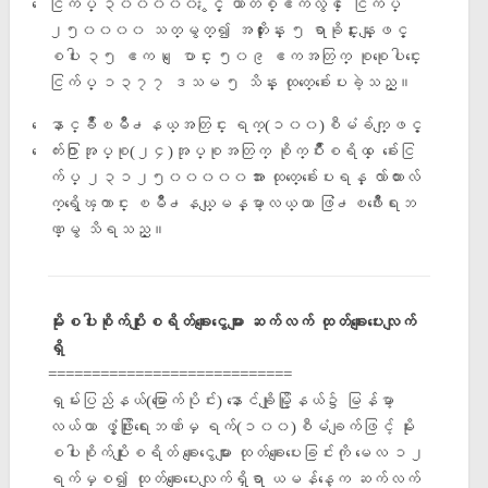
ေငြက်ပ္ ၃၀၀၀၀၀ ႏွင့္ ယာတစ္ဧကလွ်င္ ေငြက်ပ္
၂၅၀၀၀၀ သတ္မွတ္၍ အတိုးႏႈန္း ၅ ရာခိုင္ႏႈန္းျဖင့္
စပါး ၃၅ ဧက၊ ေျပာင္း ၅၀၉ ဧကအတြက္ စုစုေပါင္းေ
ငြက်ပ္ ၁၃၇၇ ဒသမ ၅ သိန္း ထုတ္ေခ်းေပးခဲ့သည္။
ေနာင္ခ်ိဳၿမိဳ႕နယ္အတြင္း ရက္(၁၀၀)စီမံခ်က္ျဖင့္
ေက်း႐ြာအုပ္စု(၂၄)အုပ္စုအတြက္ စိုက္ပ်ိဳးစရိတ္ ေခ်းေငြ
က်ပ္ ၂၃၁၂၅၀၀၀၀၀အား ထုတ္ေခ်းေပးရန္ လ်ာထားလ်
က္ရွိေၾကာင္း ၿမိဳ႕နယ္ျမန္မာ့လယ္ယာ ဖြံ႕ၿဖိဳးေရးဘ
ဏ္မွ သိရသည္။
မိုးစပါးစိုက်ပျိုးစရိတ်ချေးငွေများ ဆက်လက် ထုတ်ချေးပေးလျက်
ရှိ
============================
ရှမ်းပြည်နယ်(မြောက်ပိုင်း) နောင်ချိုမြို့နယ်၌ မြန်မာ့
လယ်ယာ ဖွံ့ဖြိုးရေးဘဏ်မှ ရက်(၁၀၀)စီမံချက်ဖြင့် မိုး
စပါးစိုက်ပျိုးစရိတ် ချေးငွေများ ထုတ်ချေးပေးခြင်းကို မေလ ၁၂
ရက်မှစ၍ ထုတ်ချေးပေးလျက်ရှိရာ ယမန်နေ့က ဆက်လက်