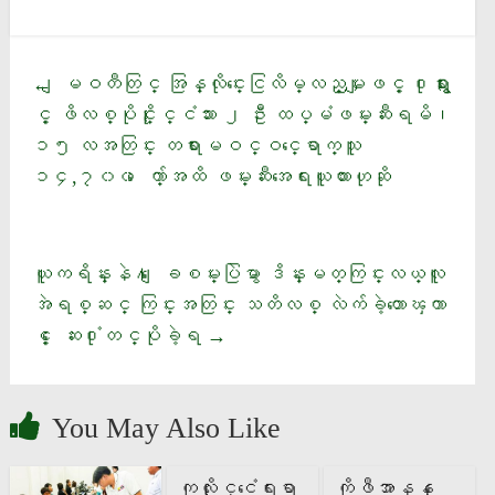
ျမဝတီတြင္ အြန္လိုင္းေငြလိမ္လည္မႈျဖင့္ ႐ုရွားႏွ
←
င့္ ဖိလစ္ပိုင္ႏိုင္ငံသား ၂ ဦး ထပ္မံဖမ္းဆီးရမိ၊
၁၅ လအတြင္း တရားမဝင္ဝင္ေရာက္သူ
၁၄,၇၀၀ ေက်ာ္အထိ ဖမ္းဆီးအေရးယူထားဟုဆို
ယူကရိန္းနဲ႔ ေျခစမ္းပြဲမွာ ဒိန္းမတ္ကြင္းလယ္လူ
အဲရစ္ဆင္ ကြင္းအတြင္း သတိလစ္ လဲက်ခဲ့တာေၾကာ
င့္ ေဆး႐ုံတင္ပိုခဲ့ရ
→
You May Also Like
ကုလႏိုင္ငံေရးရာ
ကိုဖီအာနန္ ေ