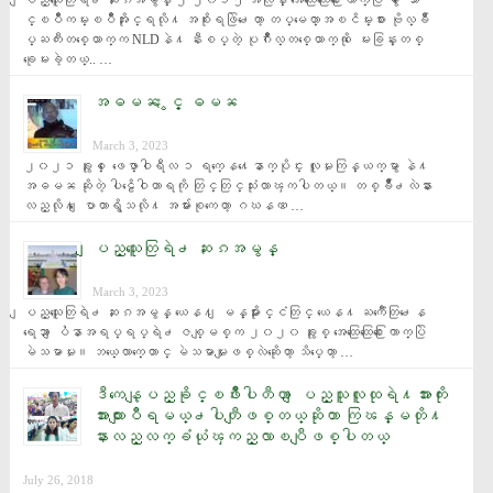
င္ၿပိဳကမ္းၿပိဳအႏိုင္ရလို႔ အစိုးရဖြဲ႕ေတာ့ တပ္မေတာ္အၿငိမ္းစား ဗိုလ္ခ်ဳ
ပ္ႀကီးတစ္ေယာက္က NLDနဲ႔ နီးစပ္တဲ့ ပုဂၢိဳလ္တစ္ေယာက္ကို ေမးခြန္းတစ္
ခုေမးခဲ့တယ္.. …
အဓမၼ ႏွင့္ ဓမၼ
March 3, 2023
၂၀၂၁ ခုႏွစ္ ေဖေဖာ္ဝါရီလ ၁ ရက္ေန႔ေနာက္ပိုင္း လူမႈကြန္ယက္မွာ နဲ႔ 
အဓမၼ ဆိုတဲ့ ပါဠိေဝါဟာရကို တြင္တြင္သုံးလာၾကပါတယ္။ တစ္ခ်ိဳ႕လဲနား
လည္လို႔ ေျပာတာရွိသလို႔ အမ်ားစုကေတာ့ ဂဃနဏ …
ျပည္သူေတြရဲ႕ ဆႏၵအမွန္
March 3, 2023
ျပည္သူေတြရဲ႕ ဆႏၵအမွန္ ယေန႔ ျမန္မာႏိုင္ငံတြင္ ယေန႔ ႀကဳံေတြ႕ေန
ရေသာ ျပႆနာအရပ္ရပ္ရဲ႕ ဇစ္ျမစ္က ၂၀၂၀ ခုႏွစ္ အေထြေထြေ႐ြးေကာက္ပြဲ 
မဲသမာမႈ။ ဘယ္ေလာက္ေတာင္ မဲသမာမႈျဖစ္လဲဆိုေတာ့ သိပ္ေတာ့ …
ဒီကေန့ျပည္ခုိင္ၿဖိဳးပါတီဟာ ျပည္သူလူထုရဲ႔အားကိုး
အားထားျပဳရမယ္႕ပါတီျဖစ္တယ္ဆိုတာ ကြၽန္မတို႔
နားလည္လက္ခံယုံၾကည္လာၿပီျဖစ္ပါတယ္
July 26, 2018