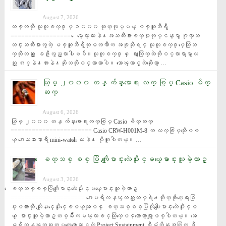
August 7, 2026
တစ္လကို လူတူစက္႐ုပ္ ၁၀၀၀ ထုတ္လုပ္မယ့္ မစ္ဆူဘီရွီ 
================== ေမာ္ေတာ္ကားနဲ႔အႀကီးစားစက္မႈလုပ္ငန္းမွာ ဂုဏ္သ
တင္းႀကီးမားလွတဲ့ မစ္ဆူဘီရွီကုမၸဏီက အခုဆိုရင္ လူတူစက္႐ုပ္ေတြဘ
က္ကိုလည္း ေျခဦးလွည့္လာပါၿပီ။လူတူစက္႐ုပ္ ေဈးကြက္ထဲကိုဝင္လာရာမွာလ
ည္း အင္နဲ႔အားနဲ႔ဆိုသလိုဝင္လာတာပါ။ ဘာေၾကာင့္လဲဆိုေတာ့ …
ယြမ္ ၂၀၀၀ တန္ က်န္းမာေရး လက္ စြပ္ Casio မိတ္
ဆက္
August 6, 2026
ယြမ္ ၂၀၀၀ တန္ က်န္းမာေရးလက္စြပ္ Casio မိတ္ဆက္ 
======================= Casio CRW-H001M-8 က လက္စြပ္ဆိုေပမ
ယ့္ အေသးစားနာရီ mini-watch ေလးနဲ႔ ပိုတူပါတယ္။ …
ေခတ္သစ္ စစ္ ပြဲ ကိုေျပာင္းလဲေပးႏိုင္မယ့္ေမာင္းသူမဲ့ယာဥ္
August 3, 2026
ေခတ္သစ္စစ္ပြဲကိုေျပာင္းလဲေပးႏိုင္မယ့္ေမာင္းသူမဲ့ယာဥ္ 
===================== အေမရိကန္ၾကည္းတပ္ရဲ႕တိုက္ခိုက္ေရးစြ
မ္းပကားကို တိုးျမႇင့္ေပးႏိုင္ေစမယ့္အျပင္ ေခတ္သစ္စစ္ပြဲကိုပါေျပာင္းလဲေပးႏိုင္မ
ယ့္ ေမာင္းသူမဲ့ယာဥ္တစ္မ်ိဳးကမၾကာခင္ထြက္ေပၚလာေတာ့မွာျဖစ္ပါတယ္။ အေ
မရိကန္ၾကည္းတပ္ကေဖာ္ေဆာင္တဲ့ Project Sustainment စီမံကိန္းအတြက္ ဒီ