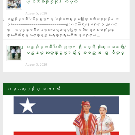
ယ္ ဝတၳဳအစုစုတို႔ ကပ္လႉ
August 5, 2026
ျပည္ခိုင္ၿဖိဳးပါတီဒုဥကၠ႒မွ ဝါဆိုသကၤန္းႏွင့္ လႉဖြယ္ ဝတၳဳအစုစုတို႔ က
ပ္လႉ ========================= (ျပည္တြင္း)ၾသဂုတ္ ၄ ေနျပည္ေ
တာ္ ၊တပ္ကုန္းၿမိဳ႕နယ္ အေနာ္ရထာရပ္ကြက္ ၿမိဳ႕ေရွ႕စႏၵာ႐ုံဘုန္းေ
တာ္ႀကီးေက်ာင္းမွ သက္ေတာ္ရွည္ ဆရာေတာ္ဘုရားႀကီးအား ၾသဂုတ္လ …
ျပည္ခိုင္ၿဖိဳးပါတီ ဥကၠ႒ ဦးခင္ရီ တိုင္းေဒသႀကီး/ျ
ပည္နယ္ လႊတ္ေတာ္ဥကၠ႒မ်ားႏွင့္ အစည္း အ ေဝး ျပဳလုပ္
August 3, 2026
ျပည္နယ္ႏွင့္တိုင္း သတင္းမ်ား