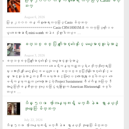
ယြမ္ ၂၀၀၀ တန္ က်န္းမာေရး လက္ စြပ္ Casio မိတ္
ဆက္
August 6, 2026
ယြမ္ ၂၀၀၀ တန္ က်န္းမာေရးလက္စြပ္ Casio မိတ္ဆက္ 
======================= Casio CRW-H001M-8 က လက္စြပ္ဆိုေပမ
ယ့္ အေသးစားနာရီ mini-watch ေလးနဲ႔ ပိုတူပါတယ္။ …
ေခတ္သစ္ စစ္ ပြဲ ကိုေျပာင္းလဲေပးႏိုင္မယ့္ေမာင္းသူမဲ့ယာဥ္
August 3, 2026
ေခတ္သစ္စစ္ပြဲကိုေျပာင္းလဲေပးႏိုင္မယ့္ေမာင္းသူမဲ့ယာဥ္ 
===================== အေမရိကန္ၾကည္းတပ္ရဲ႕တိုက္ခိုက္ေရးစြ
မ္းပကားကို တိုးျမႇင့္ေပးႏိုင္ေစမယ့္အျပင္ ေခတ္သစ္စစ္ပြဲကိုပါေျပာင္းလဲေပးႏိုင္မ
ယ့္ ေမာင္းသူမဲ့ယာဥ္တစ္မ်ိဳးကမၾကာခင္ထြက္ေပၚလာေတာ့မွာျဖစ္ပါတယ္။ အေ
မရိကန္ၾကည္းတပ္ကေဖာ္ေဆာင္တဲ့ Project Sustainment စီမံကိန္းအတြက္ ဒီ
ယာဥ္ေတြကိုဖန္တီးထုတ္ လုပ္ေပးခြင့္ရသြားသူက American Rheinmetall ျဖစ္ပါ
တယ္။ …
သိန္း ၅၀၀ ေက်ာ္တန္ေၾကးရွိ မက္ဆီ နဲ႔ ေရာ္နယ္ဒို
ဖုန္းေတြ မိတ္ဆက္
July 22, 2026
သိန္း ၅၀၀ ေက်ာ္တန္ေၾကးရွိ မက္ဆီ နဲ႔ ေရာ္နယ္ဒို ဖုန္းေတြ မိတ္ဆက္ 