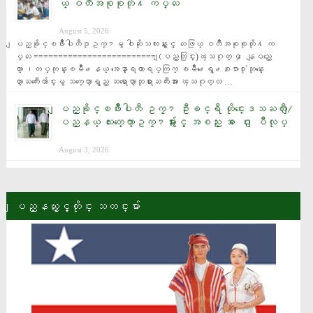
ယ္ ဝတၳဳအစုစုတို႔ ကပ္လႉ
August 5, 2026
ျပည္ခိုင္ၿဖိဳးပါတီဒုဥကၠ႒မွ ဝါဆိုသကၤန္းႏွင့္ လႉဖြယ္ ဝတၳဳအစုစုတို႔ က
ပ္လႉ ========================= (ျပည္တြင္း)ၾသဂုတ္ ၄ ေနျပည္ေ
တာ္ ၊တပ္ကုန္းၿမိဳ႕နယ္ အေနာ္ရထာရပ္ကြက္ ၿမိဳ႕ေရွ႕စႏၵာ႐ုံဘုန္းေ
တာ္ႀကီးေက်ာင္းမွ သက္ေတာ္ရွည္ ဆရာေတာ္ဘုရားႀကီးအား ၾသဂုတ္လ …
ျပည္ခိုင္ၿဖိဳးပါတီ ဥကၠ႒ ဦးခင္ရီ တိုင္းေဒသႀကီး/ျ
ပည္နယ္ လႊတ္ေတာ္ဥကၠ႒မ်ားႏွင့္ အစည္း အ ေဝး ျပဳလုပ္
August 3, 2026
ျပည္နယ္ႏွင့္တိုင္း သတင္းမ်ား