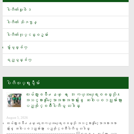
UFC 331 ၿပိဳင္ ပြဲ မွာ ထိပ္ဆုံးေခါင္ ပြဲ ႀကီးအျဖစ္ ထိုး ရ ေတာ့ မယ့္ လက္ရွိ
ပါတီ၏မူ၀ါဒ
ခ်န္ပီယံ ‌Joshua Van
ယြမ္ ၂၀၀၀ တန္ က်န္းမာေရး လက္ စြပ္ Casio မိတ္ဆက္
ပါတီ၏ သႏိၷဌာန္
ႏိုင္ငံေတာ္သမၼတ ထိုင္းႏိုင္ငံသို႔ ေရာက္ရွိ
ပါတီ၏လုပ္ငန္းစဥ္မ်ား
ေလ့က်င့္ေရး ဝတ္စုံ အ တြ က္ ေပါင္ သန္း ၂၀ တန္ စ ပြ န္ဆာ စာခ်ဳပ္ကို မ
န္ယူ ခ်ဳပ္ဆို
ေမွ်ာ္မွန္းခ်က္
ျမန္မာ့လက္ေ႐ြးစင္ အမ်ိဳးသားအသင္းႏွင့္ အမ်ိဳးသမီးအသင္းတို႔ ကြင္း သြင္း ျခ
ရည္မွန္းခ်က္
င္းခတ္ကစားနည္း၌ ေငြ တံဆိပ္ဆုမ်ားအသီးသီး ဆြတ္ခူး
ေလးမ်က္ႏွာၿမိဳ႕နယ္ ေရ ေဘး ကယ္ဆယ္ေရးစခန္းသို႔ အသင့္စားသုံးႏိုင္ေသာအစား
အစာမ်ားႏွင့္ ေဆးဝါးပစၥည္းမ်ားအား ျပည္ခိုင္ၿဖိဳးပါတီမွ လႉဒါန္း
ပါတီလႈပ္ရွားမွဳမ်ား
ေရႀကီးနစ္ျမဳပ္မႈဒဏ္ခံရသည့္ ေက်း႐ြာမ်ားရွိ ျပည္သူမ်ားအား ျပည္ခိုင္ၿဖိဳး
ေလးမ်က္ႏွာၿမိဳ႕နယ္ ေရ ေဘး ကယ္ဆယ္ေရးစခန္းသို႔
ပါတီက ကူညီေထာက္ပံ့
အသင့္စားသုံးႏိုင္ေသာအစားအစာမ်ားႏွင့္ ေဆးဝါးပစၥည္းမ်ားအား ျ
ဒီယိုမန္ဒီကို ရီးယဲလ္မက္ဒရစ္အသင္း ေခၚယူ
ပည္ခိုင္ၿဖိဳးပါတီမွ လႉဒါန္း
August 5, 2026
ေလးမ်က္ႏွာၿမိဳ႕နယ္ ေရေဘးကယ္ဆယ္ေရးစခန္းသို အသင့္စားသုံးႏိုင္ေသာအစားအစာ
မ်ားႏွင့္ ေဆးဝါးပစၥည္းမ်ားအား ျပည္ခိုင္ၿဖိဳးပါတီမွ လႉဒါန္း 