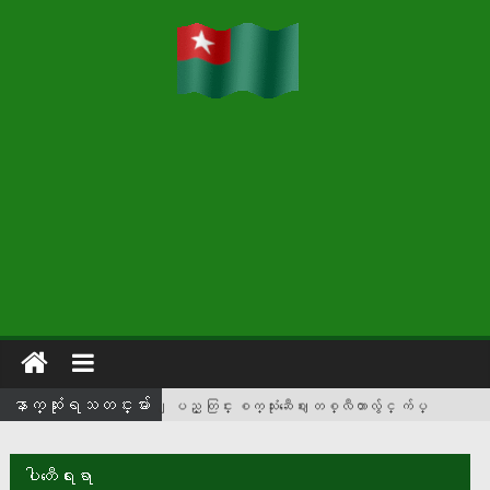
ေနာက္ဆံုးရသတင္းမ်ား
ျပည္ တြင္း စက္သုံးဆီေဈး တစ္လီတာလွ်င္ က်ပ္
၁၇၀ မွ ၂၆၅ အထိ ျမင့္တက္
တစ္လကို လူတူစက္႐ုပ္ ၁၀၀၀ ထုတ္လုပ္မယ့္ မစ္ဆူဘီရွီ
ပါတီေရးရာ