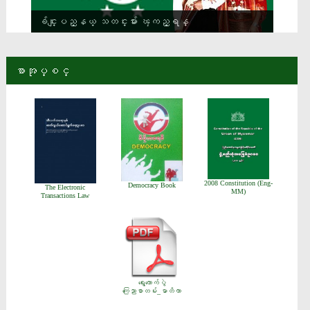
မြန္ျပည္နယ္ သတင္းမ်ား ၾကည့္ရန္
စာအုပ္စင္
2008 Constitution (Eng-
Democracy Book
The Electronic
MM)
Transactions Law
ရွေးကောက်ပွဲ
ကြေညာစာတမ်း_မာတိကာ