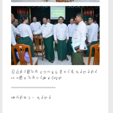
ပြည်ခိုင်ဖြိုးပါတီ ဥက္ကဋ္ဌ ဦးခင်ရီ ရန်ကုန်တိုင်း
ဒေသကြီးမှ ပါတီဝင်များနှင့်တွေ့ဆုံ
======================
အောက်တိုဘာ ၃၊ ရန်ကုန်