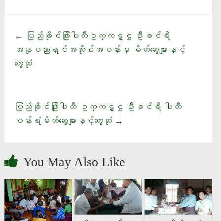
ပြည်ခိုင်ဖြိုးပါတီဥက္ကဋ္ဌ ဦးခင်ရီ
←
အနုပညာရှင်အသိုင်းအဝန်းမှ မိတ်ဆွေများနှင့်
တွေ့ဆုံ
ပြည်ခိုင်ဖြိုးပါတီ ဥက္ကဋ္ဌ ဦးခင်ရီ ပါတီ
ဝန်းရံမိတ်ဆွေများနှင့်တွေ့ဆုံ
→
You May Also Like