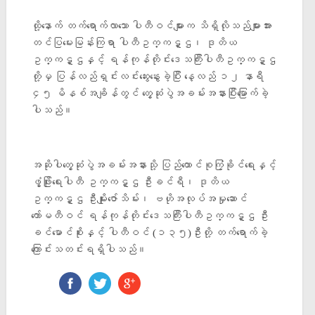
ထို့နောက် တက်ရောက်လာသော ပါတီဝင်များက သိရှိလိုသည်များအား
တင်ပြမေးမြန်းကြရာ ပါတီဥက္ကဋ္ဌ၊ ဒုတိယ
ဥက္ကဋ္ဌနှင့် ရန်ကုန်တိုင်းဒေသကြီးပါတီဥက္ကဋ္ဌ
တို့မှ ပြန်လည်ရှင်းလင်းဆွေးနွေးခဲ့ပြီး နေ့လည် ၁၂ နာရီ
၄၅ မိနစ်အချိန်တွင် တွေ့ဆုံပွဲအခမ်းအနားပြီးမြောက်ခဲ့
ပါသည်။
အဆိုပါတွေ့ဆုံပွဲအခမ်းအနားသို့ ပြည်ထောင်စုကြံ့ခိုင်ရေးနှင့်
ဖွံ့ဖြိုးရေးပါတီ ဥက္ကဋ္ဌ ဦးခင်ရီ၊ ဒုတိယ
ဥက္ကဋ္ဌ ဦးမျိုးဇော်သိမ်း၊ ဗဟိုအလုပ်အမှုဆောင်
ကော်မတီဝင် ရန်ကုန်တိုင်းဒေသကြီးပါတီဥက္ကဋ္ဌ ဦး
ခင်မောင်စိုးနှင့် ပါတီဝင် (၁၃၅)ဦးတို့ တက်ရောက်ခဲ့
ကြောင်းသတင်းရရှိပါသည်။