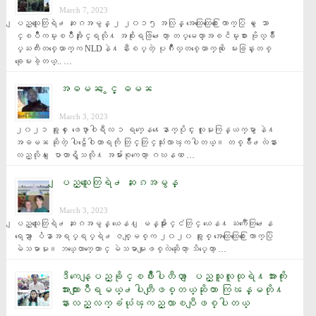
March 7, 2023
ျပည္သူေတြရဲ႕ ဆႏၵအမွန္ ၂ ၂၀၁၅ အလြန္ အေထြေထြေ႐ြးေကာက္ပြဲ မွ ေသာ
င္ၿပိဳကမ္းၿပိဳအႏိုင္ရလို႔ အစိုးရဖြဲ႕ေတာ့ တပ္မေတာ္အၿငိမ္းစား ဗိုလ္ခ်ဳ
ပ္ႀကီးတစ္ေယာက္က NLDနဲ႔ နီးစပ္တဲ့ ပုဂၢိဳလ္တစ္ေယာက္ကို ေမးခြန္းတစ္
ခုေမးခဲ့တယ္.. …
အဓမၼ ႏွင့္ ဓမၼ
March 3, 2023
၂၀၂၁ ခုႏွစ္ ေဖေဖာ္ဝါရီလ ၁ ရက္ေန႔ေနာက္ပိုင္း လူမႈကြန္ယက္မွာ နဲ႔ 
အဓမၼ ဆိုတဲ့ ပါဠိေဝါဟာရကို တြင္တြင္သုံးလာၾကပါတယ္။ တစ္ခ်ိဳ႕လဲနား
လည္လို႔ ေျပာတာရွိသလို႔ အမ်ားစုကေတာ့ ဂဃနဏ …
ျပည္သူေတြရဲ႕ ဆႏၵအမွန္
March 3, 2023
ျပည္သူေတြရဲ႕ ဆႏၵအမွန္ ယေန႔ ျမန္မာႏိုင္ငံတြင္ ယေန႔ ႀကဳံေတြ႕ေန
ရေသာ ျပႆနာအရပ္ရပ္ရဲ႕ ဇစ္ျမစ္က ၂၀၂၀ ခုႏွစ္ အေထြေထြေ႐ြးေကာက္ပြဲ 
မဲသမာမႈ။ ဘယ္ေလာက္ေတာင္ မဲသမာမႈျဖစ္လဲဆိုေတာ့ သိပ္ေတာ့ …
ဒီကေန့ျပည္ခုိင္ၿဖိဳးပါတီဟာ ျပည္သူလူထုရဲ႔အားကိုး
အားထားျပဳရမယ္႕ပါတီျဖစ္တယ္ဆိုတာ ကြၽန္မတို႔
နားလည္လက္ခံယုံၾကည္လာၿပီျဖစ္ပါတယ္