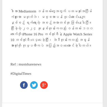
ဒါဟာ Mediastorm ဝန်ထမ်းတွေအတွက် ပထမဆုံးအကြိမ်
ကံထူးတာ မဟုတ်ဘဲ၊ မစ္စတာပန် လုပ်ဆောင်နေကျ
နှစ်စဉ် ရက်ရောတဲ့ အစဉ်အလာတစ်ခု ဖြစ်နေပါပြီ။
ပြီးခဲ့တဲ့ ၂၀၂၄ ခုနှစ်တုန်းကလည်း ဝန်ထမ်း ၁၀၀
လောက်ကို iPhone 16 Pro တစ်လုံးစီနဲ့ Apple Watch Series
10 တစ်လုံးစီ ဝေငှပေးခဲ့ပြီး၊ အဲဒီတုန်းကလည်း အခွန်
အားလုံးကို ကုမ္ပဏီကပဲ အပြည့်အဝ ပေးဆောင်ခဲ့ပါတယ်။
Ref : mustsharenews
#DigitalTimes