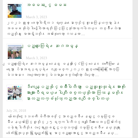
အဓမၼ ႏွင့္ ဓမၼ
March 3, 2023
၂၀၂၁ ခုႏွစ္ ေဖေဖာ္ဝါရီလ ၁ ရက္ေန႔ေနာက္ပိုင္း လူမႈကြန္ယက္မွာ နဲ႔ 
အဓမၼ ဆိုတဲ့ ပါဠိေဝါဟာရကို တြင္တြင္သုံးလာၾကပါတယ္။ တစ္ခ်ိဳ႕လဲနား
လည္လို႔ ေျပာတာရွိသလို႔ အမ်ားစုကေတာ့ ဂဃနဏ …
ျပည္သူေတြရဲ႕ ဆႏၵအမွန္
March 3, 2023
ျပည္သူေတြရဲ႕ ဆႏၵအမွန္ ယေန႔ ျမန္မာႏိုင္ငံတြင္ ယေန႔ ႀကဳံေတြ႕ေန
ရေသာ ျပႆနာအရပ္ရပ္ရဲ႕ ဇစ္ျမစ္က ၂၀၂၀ ခုႏွစ္ အေထြေထြေ႐ြးေကာက္ပြဲ 
မဲသမာမႈ။ ဘယ္ေလာက္ေတာင္ မဲသမာမႈျဖစ္လဲဆိုေတာ့ သိပ္ေတာ့ …
ဒီကေန့ျပည္ခုိင္ၿဖိဳးပါတီဟာ ျပည္သူလူထုရဲ႔အားကိုး
အားထားျပဳရမယ္႕ပါတီျဖစ္တယ္ဆိုတာ ကြၽန္မတို႔
နားလည္လက္ခံယုံၾကည္လာၿပီျဖစ္ပါတယ္
July 26, 2018
  မႏၲေလးတိုင္းေဒသႀကီး မိတီၴလာခ႐ိုင္ သာစည္ၿမိဳ႕နယ္ႏွင့္ ဝမ္းတြင္းၿ
မိဳ႕နယ္မ်ားတြင္ ဇူလိုင္ ၂၅ ရက္က ပါတီဝင္အဆိုျပဳလႊာေပးအပ္ပြဲမ်ားက်င္း
ပခဲ့ရာ ပါတီသို႔ဝင္ေရာက္ျခင္းႏွင့္ပတ္သက္၍ ဝမ္းတြင္းၿမိဳ႕နယ္ ဘုရားျ
ဖဴေက်းရြာအုပ္စု ရြာရွည္ေက်းရြာမွ ေမာင္စည္သူေအာင္ႏွင့္ သာစည္ၿမိဳ႕နယ္ …