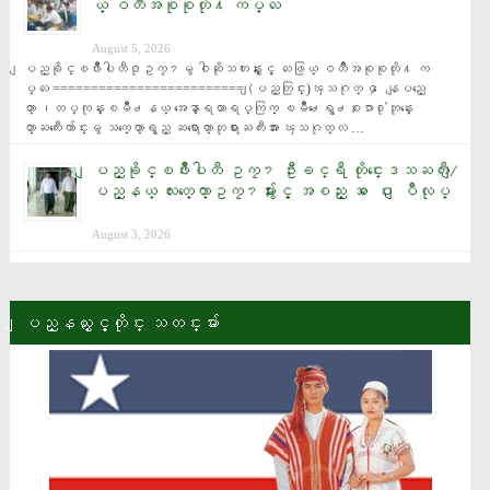
ယ္ ဝတၳဳအစုစုတို႔ ကပ္လႉ
August 5, 2026
ျပည္ခိုင္ၿဖိဳးပါတီဒုဥကၠ႒မွ ဝါဆိုသကၤန္းႏွင့္ လႉဖြယ္ ဝတၳဳအစုစုတို႔ က
ပ္လႉ ========================= (ျပည္တြင္း)ၾသဂုတ္ ၄ ေနျပည္ေ
တာ္ ၊တပ္ကုန္းၿမိဳ႕နယ္ အေနာ္ရထာရပ္ကြက္ ၿမိဳ႕ေရွ႕စႏၵာ႐ုံဘုန္းေ
တာ္ႀကီးေက်ာင္းမွ သက္ေတာ္ရွည္ ဆရာေတာ္ဘုရားႀကီးအား ၾသဂုတ္လ …
ျပည္ခိုင္ၿဖိဳးပါတီ ဥကၠ႒ ဦးခင္ရီ တိုင္းေဒသႀကီး/ျ
ပည္နယ္ လႊတ္ေတာ္ဥကၠ႒မ်ားႏွင့္ အစည္း အ ေဝး ျပဳလုပ္
August 3, 2026
ျပည္နယ္ႏွင့္တိုင္း သတင္းမ်ား