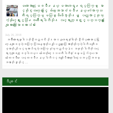
မဟာေအာင္ေျမၿမိဳ႕နယ္ မဟာအေရွ႕ရပ္ကြက္မွ ေမာ
င္စုိင္းထက္ေက်ာ္ႏွင့္ ခ်မ္းေအးသာစံၿမိဳ႕နယ္ ကံေကာက္ႀ
ကီးရပ္ကြက္မွ မယြန္းမီမီေဇာ္တုိ႔မွ ျပည္ေထာင္စုၾ
ကံ့ခုိင္ေရးႏွင့္ဖြံ႕ၿဖိဳးေရးပါတီသုိ႔ ဝင္ေရာက္ျခင္းႏွင့္ပတ္သက္၍ ​ေျ
ပာျကားသြား​ေသာစကားသံမ်ား
July 26, 2018
  အမ်ဳိးသားေရးမူဝါဒကိုဦးတည္ၿပီး ဒို႔တာဝန္အေရးသံုးပါးကို ဦးထိပ္ထားေဆာင္ရြ
က္ေနတာျဖစ္တဲ့အတြက္ ကြၽန္ေတာ္တို႔လိုျပည္သူေတြ အားကိုးထိုက္တဲ့ပါတီႀကီးျဖ
စ္တာကို သိျမင္ၾကားသိရတဲ့အတြက္ ယံုၾကည္စိတ္နဲ႔ အခုလို ပါတီကိုဝင္ေ
ရာက္လာျခင္းျဖစ္ပါတယ္​။ မႏၲေလးတိုင္းေဒသႀကီး ပါတီ႐ံုးခန္းမ၌က်င္းပေသာ 
မႏၲေလးၿမိဳ႕ေပၚေလးၿမိဳ႕နယ္ ပါတီဝင္အဆုိျပဳလႊာစုေပါင္းေပးအပ္ပြဲအခမ္း
အနားကုိ ဇူလိုင္ …
သီချင်း