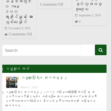
မိနစ်အတွင်း
ဖ္၀ဲလ္အသစ္
Comments Off
၀ ကနေ
ထုတ္ေပး
၁၀၀
September 2, 2016
ရာခိုင်နှုန်း အား
သွင်းပေးနိုင်
0
November 8, 2022
Comments Off
ျပည္သူ႔အသံ
ျပည္သူေတြရဲ႕ ဆႏၵအမွန္ ၂
March 7, 2023
ျပည္သူေတြရဲ႕ ဆႏၵအမွန္ ၂ ၂၀၁၅ အလြန္ အေထြေထြေ႐ြးေကာက္ပြဲ မွ ေသာ
င္ၿပိဳကမ္းၿပိဳအႏိုင္ရလို႔ အစိုးရဖြဲ႕ေတာ့ တပ္မေတာ္အၿငိမ္းစား ဗိုလ္ခ်ဳ
ပ္ႀကီးတစ္ေယာက္က NLDနဲ႔ နီးစပ္တဲ့ ပုဂၢိဳလ္တစ္ေယာက္ကို ေမးခြန္းတစ္
ခုေမးခဲ့တယ္.. …