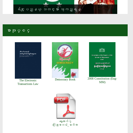
ခ်င္းျပည္နယ္ သတင္းမ်ား ၾကည့္ရန္
စာအုပ္စင္
2008 Constitution (Eng-
Democracy Book
The Electronic
MM)
Transactions Law
ရွေးကောက်ပွဲ
ကြေညာစာတမ်း_မာတိကာ