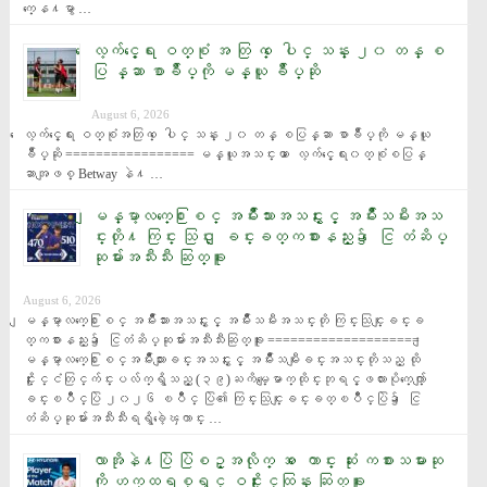
က္ေန႔မွာ …
ေလ့က်င့္ေရး ဝတ္စုံ အ တြ က္ ေပါင္ သန္း ၂၀ တန္ စ
ပြ န္ဆာ စာခ်ဳပ္ကို မန္ယူ ခ်ဳပ္ဆို
August 6, 2026
ေလ့က်င့္ေရး ဝတ္စုံအတြက္ ေပါင္ သန္း ၂၀ တန္ စပြန္ဆာ စာခ်ဳပ္ကို မန္ယူ 
ခ်ဳပ္ဆို ================= မန္ယူအသင္းဟာ ေလ့က်င့္ေရး၀တ္စုံစပြန္
ဆာအျဖစ္ Betway နဲ႔ …
ျမန္မာ့လက္ေ႐ြးစင္ အမ်ိဳးသားအသင္းႏွင့္ အမ်ိဳးသမီးအသ
င္းတို႔ ကြင္း သြင္း ျခင္းခတ္ကစားနည္း၌ ေငြ တံဆိပ္
ဆုမ်ားအသီးသီး ဆြတ္ခူး
August 6, 2026
ျမန္မာ့လက္ေ႐ြးစင္ အမ်ိဳးသားအသင္းႏွင့္ အမ်ိဳးသမီးအသင္းတို ကြင္းသြင္းျခင္းခ
တ္ကစားနည္း၌ ေငြတံဆိပ္ဆုမ်ားအသီးသီးဆြတ္ခူး ==================== ျ
မန္မာ့လက္ေ႐ြးစင္အမ်ိဳးသားျခင္းအသင္းႏွင့္ အမ်ိဳးသမီးျခင္းအသင္းတိုသည္ ထို
င္းႏိုင္ငံတြင္က်င္းပလ်က္ရွိသည့္ (၃၉)ႀကိမ္ေျမာက္ထိုင္းဘုရင့္ဖလားပိုက္ေက်ာ္ျ
ခင္းၿပိဳင္ပြဲ ၂၀၂၆ ၿပိဳင္ ပြဲ၏ ကြင္းသြင္းျခင္းခတ္ၿပိဳင္ပြဲ၌ ေငြ
တံဆိပ္ဆုမ်ားအသီးသီးရရွိခဲ့ေၾကာင္း …
လာအိုနဲ႔ပြဲ ပြဲစဥ္အလိုက္ အ ေကာင္း ဆုံး ကစားသမားဆု
ကို ဟက္ထရစ္ရွင္ ဝင္းႏိုင္ထြန္း ဆြတ္ခူး