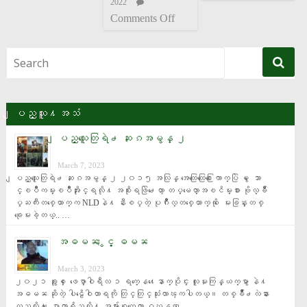
2022
Comments Off
ျပည္သူ႔အသံ
ျပည္သူေတြရဲ႕ ဆႏၵအမွန္ ၂
March 7, 2023
ျပည္သူေတြရဲ႕ ဆႏၵအမွန္ ၂ ၂၀၁၅ အလြန္ အေထြေထြေ႐ြးေကာက္ပြဲ မွ ေသာ
င္ၿပိဳကမ္းၿပိဳအႏိုင္ရလို႔ အစိုးရဖြဲ႕ေတာ့ တပ္မေတာ္အၿငိမ္းစား ဗိုလ္ခ်ဳ
ပ္ႀကီးတစ္ေယာက္က NLDနဲ႔ နီးစပ္တဲ့ ပုဂၢိဳလ္တစ္ေယာက္ကို ေမးခြန္းတစ္
ခုေမးခဲ့တယ္.. …
အဓမၼ ႏွင့္ ဓမၼ
March 3, 2023
၂၀၂၁ ခုႏွစ္ ေဖေဖာ္ဝါရီလ ၁ ရက္ေန႔ေနာက္ပိုင္း လူမႈကြန္ယက္မွာ နဲ႔ 
အဓမၼ ဆိုတဲ့ ပါဠိေဝါဟာရကို တြင္တြင္သုံးလာၾကပါတယ္။ တစ္ခ်ိဳ႕လဲနား
လည္လို႔ ေျပာတာရွိသလို႔ အမ်ားစုကေတာ့ ဂဃနဏ …