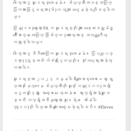
ဒါေၾကာင့္ မူဒရစ္အေနနဲ႔ ခ်ယ္လ္ဆီးအသင္းအတြက္
ပြဲကစားခြင့္မရတာ (၆)လ ၾကာျမင့္ေနခဲ့ၿပီျဖစ္ပါတ
ယ္။
ဇြန္(၁၈)မွာေတာ့ FA က မူဒရစ္ကို တားျမစ္ေဆးစည္းမ်ဥ္း
ခ်ိဳးေဖာက္မႈအတြက္ စြဲခ်က္တင္ထားေၾကာင္း အတည္ျပဳေၾ
ကညာခဲ့ပါတယ္။
ဒါေၾကာင့္ မီဒီယာေတြက မူဒရစ္အေနနဲ႔ ပြဲပယ္ျပစ္
ဒဏ္ (၄)ႏွစ္အထိ က်ခံရႏိုင္တယ္လို႔ သုံးသပ္ေရးသားခဲ့ၾ
ကတာပါ။
မူဒရစ္ဟာ ၂၀၂၃ ဇန္နဝါရီအေျပာင္းအေ႐ႊ႕မွာ ရွ
က္တာဒိုးနက္ကေန ခ်ယ္လ္ဆီးကို ယူ႐ိုသန္း(၁၀၀)အထိ ျ
မင့္တက္ႏိုင္တဲ့ ေျပာင္းေ႐ႊ႕ေၾကးနဲ႔ ေရာက္ရွိလာခဲ့သူျဖ
စ္ၿပီး လက္ရွိအခ်ိန္မွာေတာ့ သူ႔ရဲ႕ ေက်ာနံပါ
တ္(၁၀)ကို ပါလ္မာဆီ လႊဲေျပာင္းေပးခဲ့ရပါၿပီ။ #Eleven