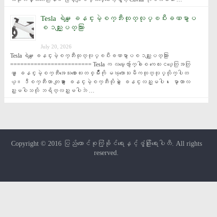
Tesla ရဲ႕‌ေျခနင္းမဲ့စက္ဘီးထုတ္လုပ္ၿပီးခဏမွာပ
စၥည္းျပတ္သြား
July 20, 2026
Tesla ရဲ႕‌ေျခနင္းမဲ့စက္ဘီးထုတ္လုပ္ၿပီးခဏမွာပစၥည္းျပတ္သြား 
======================== Tesla က လမ္းေလွ်ာက္ခါစ ကေလးငယ္ေတြအတြ
က္ ေျခနင္းမဲ့စက္ဘီးအေသးစားေလးတစ္မ်ိဳးကို မၾကာေသးမီကထုတ္လုပ္လိုက္ပါတ
ယ္။ ဒီစက္ဘီးဟာ တျခား ေျခနင္းမဲ့စက္ဘီးလိုပဲ ေျခနင္းလည္းမပါ၊ ေမာ္တာလ
ည္းမပါသလို ဘရိတ္လည္းမပါဘဲ …
Copyright © 2016
ပြည်ထောင်စုကြံ့ခိုင်ရေးနှင့်ဖွံ့ဖြိုးရေးပါတီ
. All rights
reserved.