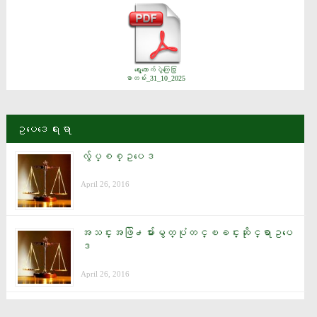
ရွေးကောက်ပွဲကြေငြာ
စာတမ်း_31_10_2025
ဥပေဒေရးရာ
လွ်ပ္စစ္ဥပေဒ
April 26, 2016
အသင္းအဖြဲ႕မ်ားမွတ္ပုံတင္ၿခင္းဆိုင္ရာဥပေ
ဒ
April 26, 2016