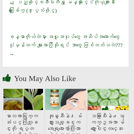
ျပည္ခိုင္ၿဖိဳးပါတီမွ ​ျမန္မာႏိုင္ငံကိုယ္စားျပဳ ေ
←
ဆြးေႏြးခ်က္ (႐ုပ္သံဖိုင္)
ခန္ဓာကိုယ်ထဲမှာ အပူအပုပ်တွေ အဆိပ်အတောက်တွေ
ပုံမှန်ထက် များလာပြီဆိုရင် ဘာတွေ ဖြစ်တတ်သလဲ???
→
You May Also Like
မာလကာရြက္က
အုန္းဆီနဲ႔ မ်
သခြားသီးနဲ႕ ၾ
ဆံပင္ကြ်တ္ျခ
က္ႏွာသစ္ျခင္းက
ကက္ဥအကာ မ်
င္းကို ရပ္တ
အေရျပားေလ်ာ့တြဲတာ
က္ႏွာေပါင္းတင္ေဆး