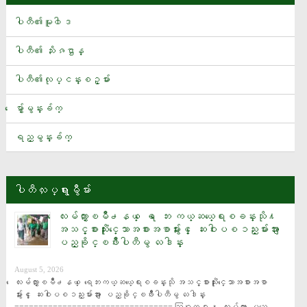
UFC 331 ၿပိဳင္ ပြဲ မွာ ထိပ္ဆုံးေခါင္ ပြဲ ႀကီးအျဖစ္ ထိုး ရ ေတာ့ မယ့္ လက္ရွိ
ပါတီ၏မူ၀ါဒ
ခ်န္ပီယံ ‌Joshua Van
ယြမ္ ၂၀၀၀ တန္ က်န္းမာေရး လက္ စြပ္ Casio မိတ္ဆက္
ပါတီ၏ သႏိၷဌာန္
ႏိုင္ငံေတာ္သမၼတ ထိုင္းႏိုင္ငံသို႔ ေရာက္ရွိ
ပါတီ၏လုပ္ငန္းစဥ္မ်ား
ေလ့က်င့္ေရး ဝတ္စုံ အ တြ က္ ေပါင္ သန္း ၂၀ တန္ စ ပြ န္ဆာ စာခ်ဳပ္ကို မ
န္ယူ ခ်ဳပ္ဆို
ေမွ်ာ္မွန္းခ်က္
ျမန္မာ့လက္ေ႐ြးစင္ အမ်ိဳးသားအသင္းႏွင့္ အမ်ိဳးသမီးအသင္းတို႔ ကြင္း သြင္း ျခ
ရည္မွန္းခ်က္
င္းခတ္ကစားနည္း၌ ေငြ တံဆိပ္ဆုမ်ားအသီးသီး ဆြတ္ခူး
ေလးမ်က္ႏွာၿမိဳ႕နယ္ ေရ ေဘး ကယ္ဆယ္ေရးစခန္းသို႔ အသင့္စားသုံးႏိုင္ေသာအစား
အစာမ်ားႏွင့္ ေဆးဝါးပစၥည္းမ်ားအား ျပည္ခိုင္ၿဖိဳးပါတီမွ လႉဒါန္း
ပါတီလႈပ္ရွားမွဳမ်ား
ေရႀကီးနစ္ျမဳပ္မႈဒဏ္ခံရသည့္ ေက်း႐ြာမ်ားရွိ ျပည္သူမ်ားအား ျပည္ခိုင္ၿဖိဳး
ေလးမ်က္ႏွာၿမိဳ႕နယ္ ေရ ေဘး ကယ္ဆယ္ေရးစခန္းသို႔
ပါတီက ကူညီေထာက္ပံ့
အသင့္စားသုံးႏိုင္ေသာအစားအစာမ်ားႏွင့္ ေဆးဝါးပစၥည္းမ်ားအား ျ
ဒီယိုမန္ဒီကို ရီးယဲလ္မက္ဒရစ္အသင္း ေခၚယူ
ပည္ခိုင္ၿဖိဳးပါတီမွ လႉဒါန္း
August 5, 2026
ေလးမ်က္ႏွာၿမိဳ႕နယ္ ေရေဘးကယ္ဆယ္ေရးစခန္းသို အသင့္စားသုံးႏိုင္ေသာအစားအစာ
မ်ားႏွင့္ ေဆးဝါးပစၥည္းမ်ားအား ျပည္ခိုင္ၿဖိဳးပါတီမွ လႉဒါန္း 