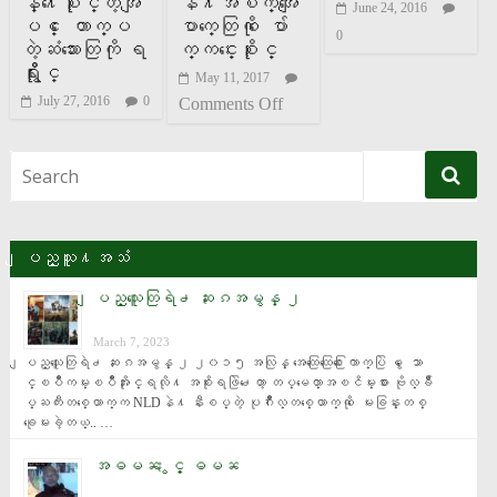
န္႔ေစႏိုင္တဲ့အျ
နဲ႔အစက္အေျ
June 24, 2016
ပင္ ေတာက္ပ
ပာက္ေတြကို ေပ်ာ
0
တဲ့ဆံသားေတြကို ရ
က္ကင္းေစႏိုင္
ရွိႏိုင္
May 11, 2017
July 27, 2016
0
Comments Off
ျပည္သူ႔အသံ
ျပည္သူေတြရဲ႕ ဆႏၵအမွန္ ၂
March 7, 2023
ျပည္သူေတြရဲ႕ ဆႏၵအမွန္ ၂ ၂၀၁၅ အလြန္ အေထြေထြေ႐ြးေကာက္ပြဲ မွ ေသာ
င္ၿပိဳကမ္းၿပိဳအႏိုင္ရလို႔ အစိုးရဖြဲ႕ေတာ့ တပ္မေတာ္အၿငိမ္းစား ဗိုလ္ခ်ဳ
ပ္ႀကီးတစ္ေယာက္က NLDနဲ႔ နီးစပ္တဲ့ ပုဂၢိဳလ္တစ္ေယာက္ကို ေမးခြန္းတစ္
ခုေမးခဲ့တယ္.. …
အဓမၼ ႏွင့္ ဓမၼ