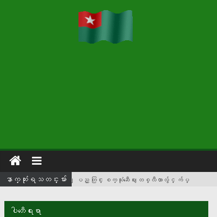
ေနာက္ဆံုးရသတင္းမ်ား
ျပည္ တြင္း စက္သုံးဆီေဈး တစ္လီတာလွ်င္ က်ပ္
၁၇၀ မွ ၂၆၅ အထိ ျမင့္တက္
တစ္လကို လူတူစက္႐ုပ္ ၁၀၀၀ ထုတ္လုပ္မယ့္ မစ္ဆူဘီရွီ
ပါတီေရးရာ