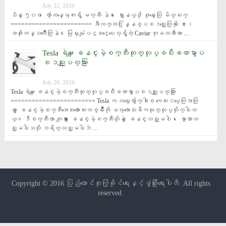
July 22, 2026
သိန္း ၅၀၀ ေက်ာ္တန္ေၾကးရွိ မက္ဆီ နဲ႔ ေရာ္နယ္ဒို ဖုန္းေတြ မိတ္ဆက္ 
======================= အီလက္ထ႐ြန္နစ္ပစၥည္းေတြကို ေ႐ႊ၊ 
အဖိုးတန္သတၱဳေတြနဲ႔ မြမ္းမံျပင္ဆင္ေပးေလ့ရွိတဲ့ Caviar ကုမၸဏီဟာ …
Tesla ရဲ႕‌ေျခနင္းမဲ့စက္ဘီးထုတ္လုပ္ၿပီးခဏမွာပ
စၥည္းျပတ္သြား
July 20, 2026
Tesla ရဲ႕‌ေျခနင္းမဲ့စက္ဘီးထုတ္လုပ္ၿပီးခဏမွာပစၥည္းျပတ္သြား 
======================== Tesla က လမ္းေလွ်ာက္ခါစ ကေလးငယ္ေတြအတြ
က္ ေျခနင္းမဲ့စက္ဘီးအေသးစားေလးတစ္မ်ိဳးကို မၾကာေသးမီကထုတ္လုပ္လိုက္ပါတ
ယ္။ ဒီစက္ဘီးဟာ တျခား ေျခနင္းမဲ့စက္ဘီးလိုပဲ ေျခနင္းလည္းမပါ၊ ေမာ္တာလ
ည္းမပါသလို ဘရိတ္လည္းမပါဘဲ …
Copyright © 2016
ပြည်ထောင်စုကြံ့ခိုင်ရေးနှင့်ဖွံ့ဖြိုးရေးပါတီ
. All rights
reserved.