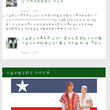
ယ္ ဝတၳဳအစုစုတို႔ ကပ္လႉ
August 5, 2026
ျပည္ခိုင္ၿဖိဳးပါတီဒုဥကၠ႒မွ ဝါဆိုသကၤန္းႏွင့္ လႉဖြယ္ ဝတၳဳအစုစုတို႔ က
ပ္လႉ ========================= (ျပည္တြင္း)ၾသဂုတ္ ၄ ေနျပည္ေ
တာ္ ၊တပ္ကုန္းၿမိဳ႕နယ္ အေနာ္ရထာရပ္ကြက္ ၿမိဳ႕ေရွ႕စႏၵာ႐ုံဘုန္းေ
တာ္ႀကီးေက်ာင္းမွ သက္ေတာ္ရွည္ ဆရာေတာ္ဘုရားႀကီးအား ၾသဂုတ္လ …
ျပည္ခိုင္ၿဖိဳးပါတီ ဥကၠ႒ ဦးခင္ရီ တိုင္းေဒသႀကီး/ျ
ပည္နယ္ လႊတ္ေတာ္ဥကၠ႒မ်ားႏွင့္ အစည္း အ ေဝး ျပဳလုပ္
August 3, 2026
ျပည္နယ္ႏွင့္တိုင္း သတင္းမ်ား