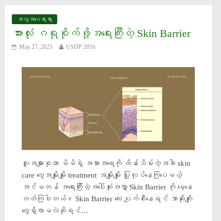
အလွအပေရးရာ
အားလုံး ဂရုစိုက်ဖို့အရေးကြီးတဲ့ Skin Barrier
May 27, 2025
USDP 2016
လူအများစုဟာ မိမိရဲ့ အသားအရေကို ထိန်းသိမ်းတဲ့အခါ skin
care တွေအမျိုးမျိုး treatment အမျိုးမျိုး ပြုလုပ်နေကြပေမယ့်
အင်မတန် အရေးကြီးတဲ့အပေါ်ဆုံးအလွှာ Skin Barrier ကို မေ့နေ
တတ်ကြပါတယ်။ Skin Barrier လေး ပျက်စီးနေရင် ဘာဆိုးကျိုး
တွေရှိလာမလဲဆိုရင်…