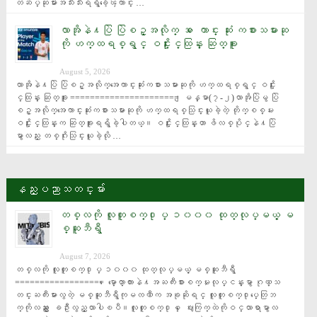
တံဆိပ္ဆုမ်ားအသီးသီးရရွိခဲ့ေၾကာင္း …
လာအိုနဲ႔ပြဲ ပြဲစဥ္အလိုက္ အ ေကာင္း ဆုံး ကစားသမားဆု
ကို ဟက္ထရစ္ရွင္ ဝင္းႏိုင္ထြန္း ဆြတ္ခူး
August 5, 2026
လာအိုနဲ႔ပြဲ ပြဲစဥ္အလိုက္အေကာင္းဆုံးကစားသမားဆုကို ဟက္ထရစ္ရွင္ ဝင္းႏို
င္ထြန္း ဆြတ္ခူး ====================== ျမန္မာ(၇-၂)လာအိုပြဲမွ ပြဲ
စဥ္အလိုက္အေကာင္းဆုံးကစားသမားဆုကို ဟက္ထရစ္သြင္းယူခဲ့တဲ့ တိုက္စစ္မႉး 
ဝင္းႏိုင္ထြန္းက ဆြတ္ခူးရရွိခဲ့ပါတယ္။ ဝင္းႏိုင္ထြန္းဟာ ဖိလစ္ပိုင္နဲ႔ပြဲ
မွာလည္း တစ္ဂိုးသြင္းယူခဲ့လို …
နည္းပညာသတင္းမ်ား
တစ္လကို လူတူစက္႐ုပ္ ၁၀၀၀ ထုတ္လုပ္မယ့္ မ
စ္ဆူဘီရွီ
August 7, 2026
တစ္လကို လူတူစက္႐ုပ္ ၁၀၀၀ ထုတ္လုပ္မယ့္ မစ္ဆူဘီရွီ 
================== ေမာ္ေတာ္ကားနဲ႔အႀကီးစားစက္မႈလုပ္ငန္းမွာ ဂုဏ္သ
တင္းႀကီးမားလွတဲ့ မစ္ဆူဘီရွီကုမၸဏီက အခုဆိုရင္ လူတူစက္႐ုပ္ေတြဘ
က္ကိုလည္း ေျခဦးလွည့္လာပါၿပီ။လူတူစက္႐ုပ္ ေဈးကြက္ထဲကိုဝင္လာရာမွာလ