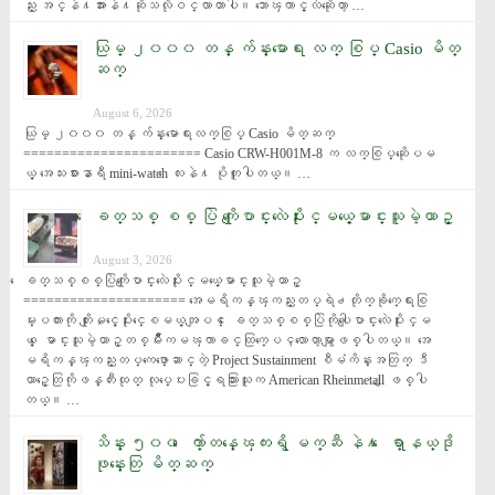
ည္း အင္နဲ႔အားနဲ႔ဆိုသလိုဝင္လာတာပါ။ ဘာေၾကာင့္လဲဆိုေတာ့ …
ယြမ္ ၂၀၀၀ တန္ က်န္းမာေရး လက္ စြပ္ Casio မိတ္
ဆက္
August 6, 2026
ယြမ္ ၂၀၀၀ တန္ က်န္းမာေရးလက္စြပ္ Casio မိတ္ဆက္ 
======================= Casio CRW-H001M-8 က လက္စြပ္ဆိုေပမ
ယ့္ အေသးစားနာရီ mini-watch ေလးနဲ႔ ပိုတူပါတယ္။ …
ေခတ္သစ္ စစ္ ပြဲ ကိုေျပာင္းလဲေပးႏိုင္မယ့္ေမာင္းသူမဲ့ယာဥ္
August 3, 2026
ေခတ္သစ္စစ္ပြဲကိုေျပာင္းလဲေပးႏိုင္မယ့္ေမာင္းသူမဲ့ယာဥ္ 
===================== အေမရိကန္ၾကည္းတပ္ရဲ႕တိုက္ခိုက္ေရးစြ
မ္းပကားကို တိုးျမႇင့္ေပးႏိုင္ေစမယ့္အျပင္ ေခတ္သစ္စစ္ပြဲကိုပါေျပာင္းလဲေပးႏိုင္မ
ယ့္ ေမာင္းသူမဲ့ယာဥ္တစ္မ်ိဳးကမၾကာခင္ထြက္ေပၚလာေတာ့မွာျဖစ္ပါတယ္။ အေ
မရိကန္ၾကည္းတပ္ကေဖာ္ေဆာင္တဲ့ Project Sustainment စီမံကိန္းအတြက္ ဒီ
ယာဥ္ေတြကိုဖန္တီးထုတ္ လုပ္ေပးခြင့္ရသြားသူက American Rheinmetall ျဖစ္ပါ
တယ္။ …
သိန္း ၅၀၀ ေက်ာ္တန္ေၾကးရွိ မက္ဆီ နဲ႔ ေရာ္နယ္ဒို
ဖုန္းေတြ မိတ္ဆက္