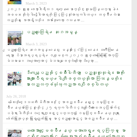
March 3, 2023
၂၀၂၁ ခုႏွစ္ ေဖေဖာ္ဝါရီလ ၁ ရက္ေန႔ေနာက္ပိုင္း လူမႈကြန္ယက္မွာ နဲ႔ 
အဓမၼ ဆိုတဲ့ ပါဠိေဝါဟာရကို တြင္တြင္သုံးလာၾကပါတယ္။ တစ္ခ်ိဳ႕လဲနား
လည္လို႔ ေျပာတာရွိသလို႔ အမ်ားစုကေတာ့ ဂဃနဏ …
ျပည္သူေတြရဲ႕ ဆႏၵအမွန္
March 3, 2023
ျပည္သူေတြရဲ႕ ဆႏၵအမွန္ ယေန႔ ျမန္မာႏိုင္ငံတြင္ ယေန႔ ႀကဳံေတြ႕ေန
ရေသာ ျပႆနာအရပ္ရပ္ရဲ႕ ဇစ္ျမစ္က ၂၀၂၀ ခုႏွစ္ အေထြေထြေ႐ြးေကာက္ပြဲ 
မဲသမာမႈ။ ဘယ္ေလာက္ေတာင္ မဲသမာမႈျဖစ္လဲဆိုေတာ့ သိပ္ေတာ့ …
ဒီကေန့ျပည္ခုိင္ၿဖိဳးပါတီဟာ ျပည္သူလူထုရဲ႔အားကိုး
အားထားျပဳရမယ္႕ပါတီျဖစ္တယ္ဆိုတာ ကြၽန္မတို႔
နားလည္လက္ခံယုံၾကည္လာၿပီျဖစ္ပါတယ္
July 26, 2018
  မႏၲေလးတိုင္းေဒသႀကီး မိတီၴလာခ႐ိုင္ သာစည္ၿမိဳ႕နယ္ႏွင့္ ဝမ္းတြင္းၿ
မိဳ႕နယ္မ်ားတြင္ ဇူလိုင္ ၂၅ ရက္က ပါတီဝင္အဆိုျပဳလႊာေပးအပ္ပြဲမ်ားက်င္း
ပခဲ့ရာ ပါတီသို႔ဝင္ေရာက္ျခင္းႏွင့္ပတ္သက္၍ ဝမ္းတြင္းၿမိဳ႕နယ္ ဘုရားျ
ဖဴေက်းရြာအုပ္စု ရြာရွည္ေက်းရြာမွ ေမာင္စည္သူေအာင္ႏွင့္ သာစည္ၿမိဳ႕နယ္ …
မဟာေအာင္ေျမၿမိဳ႕နယ္ မဟာအေရွ႕ရပ္ကြက္မွ ေမာ
င္စုိင္းထက္ေက်ာ္ႏွင့္ ခ်မ္းေအးသာစံၿမိဳ႕နယ္ ကံေကာက္ႀ