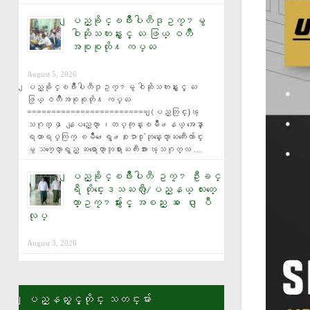
ျပည္ခိုင္ၿဖိဳးပါတီဒုဥကၠ႒မွ
ဝါဆိုသကၤန္းႏွင့္ လႉ ဖြယ္ ဝတၳဳ
အစုစုတို႔ ကပ္လႉ
August 5, 2026
ျပည္ခိုင္ၿဖိဳးပါတီဒုဥကၠ႒မွ ဝါဆိုသကၤန္းႏွင့္ လႉ
ဖြယ္ ဝတၳဳအစုစုတို႔ ကပ္လႉ 
========================= (ျပည္တြင္း)ၾ
သဂုတ္ ၄ ေနျပည္ေတာ္ ၊တပ္ကုန္းၿမိဳ႕နယ္ အေနာ္
ရထာရပ္ကြက္ ၿမိဳ႕ေရွ႕စႏၵာ႐ုံဘုန္းေတာ္ႀကီးေက်ာင္း
မွ သက္ေတာ္ရွည္ ဆရာေတာ္ဘုရားႀကီးအား ၾသဂုတ္လ …
ျပည္ခိုင္ၿဖိဳးပါတီ ဥကၠ႒ ဦးခင္
ရီ တိုင္းေဒသႀကီး/ျပည္နယ္ လႊတ္ေ
တာ္ဥကၠ႒မ်ားႏွင့္ အစည္း အ ေဝး ျပဳ
လုပ္
August 3, 2026
ျပည္နယ္ႏွင့္တိုင္း သတင္းမ်ား