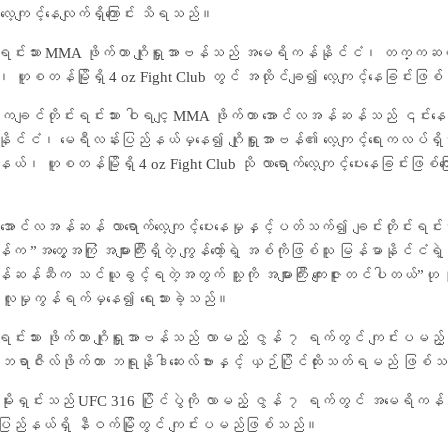
လေ့ကျင့်နေလျက်ရှိကြောင်း သိရသည်။
င်းရင်းသား MMA ဖိုက်တာ ဂျိုရှူအာဗန်သည် အမေရိကန်နိုင်ငံ၊ တက္ကဆ
 ဟူစတန်မြိုရှိ 4 oz Fight Club တွင် အထိုင်ချ၍ လေ့ကျင့်နေခြင်းဖြ
ချင်တိုင်းရင်းသား ဝါရင့ျ MMA ဖိုက်တာ အောင်လအန်ဆန်သည် ၎င်းနေ
ိုင်ငံ၊ မေရီလန်းပြည်နယ်မှနေ၍ ဂျိုရှူအာဗန်၏ လေ့ကျင့်ရေးကလပ်ရှ
်၊ ဟူစတန်မြိုရှိ 4 oz Fight Club သို လာရောက်လေ့ကျင့်ပေးနေခြင်းဖြစ်ကြ
 အောင်လအန်ဆန် လာရောက်လေ့ကျင့်ပေးနေမှုနှင့်ပတ်သက်၍ ချင်းတိုင်းရင်းသာ
န်က ”အတွေ့အကြုံ အများကြီးရှိတဲ့ ကျွန်တော့်ရဲ့ အစ်ကိုဖြစ်သူ မြန်မာနိုင်ငံရဲ့
်ဆန်ဆီက သင်ယူခွင့်ရတဲ့အတွက် သူ့ကို အများကြီး ကျေးဇူးတင်ပါတယ်”ဟု
 လူမှုကွန်ရက်မှနေ၍ ရေးသားခဲ့သည်။
်းရင်းသား ဖိုက်တာ ဂျိုရှူအာဗန်သည် လာမည့် ဇွန် ၇ ရက်တွင် ကျင်းပမည့
၌ ဘရာဇီးလ်ဖိုက်တာ ဘရူနိုဒါဆေးလ်ဗားနှင့် ယှဉ်ပြိုင်ထိုးသတ်ရမည် ဖြစ
မိုးရှင်းသည် UFC 316 ပြိုင်ပွဲကို လာမည့် ဇွန် ၇ ရက်တွင် အမေရိကန်
ီပြည်နယ်ရှိ နီဝက်မြိုတွင် ကျင်းပမည်ဖြစ်သည်။