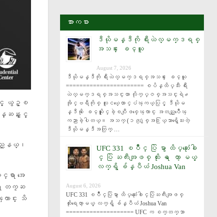
အားကစား
ဒီယိုမန္ဒီကို ရီးယဲလ္မက္ဒရစ္
အသင္း ေခၚယူ
August 7, 2026
ဒီယိုမန္ဒီကို ရီးယဲလ္မက္ဒရစ္အသင္း ေခၚယူ 
======================= စပိန္ထိပ္သီး ရီး
ယဲလ္မက္ဒရစ္အသင္းဟာ လိုက္ပ္ဇစ္အသင္းရဲ႕ 
ွင့္ ယွဥ္ၿ
အိုင္ဗရီကိုစ္ လူငယ္ေတာင္ပံၾကယ္ပြင့္ ဒီယိုမ
န္ဒီကို ေခၚယူႏိုင္ခဲ့ၿပီျဖစ္ေၾကာင္း အတည္ျပဳေၾ
္ဆန္ႏွင့္
ကညာခဲ့ပါတယ္။ အသက္ (၁၉)ႏွစ္အ႐ြယ္သာရွိေသးတဲ့ 
ဒီယိုမန္ဒီအတြက္ …
ျပည္နယ္၊
UFC 331 ၿပိဳင္ ပြဲ မွာ ထိပ္ဆုံးေခါ
င္ ပြဲ ႀကီးအျဖစ္ ထိုး ရ ေတာ့ မယ့္
လက္ရွိ ခ်န္ပီယံ ‌Joshua Van
င္ရာ အေ
August 6, 2026
ရာ တကၠဆ
UFC 331 ၿပိဳင္ပြဲမွာ ထိပ္ဆုံးေခါင္ပြဲႀကီးအျဖစ္ 
ၾကာင္း သိ
ထိုးရေတာ့မယ့္ လက္ရွိ ခ်န္ပီယံ ‌Joshua Van 
==================== UFC က စက္တက္ဘာ 