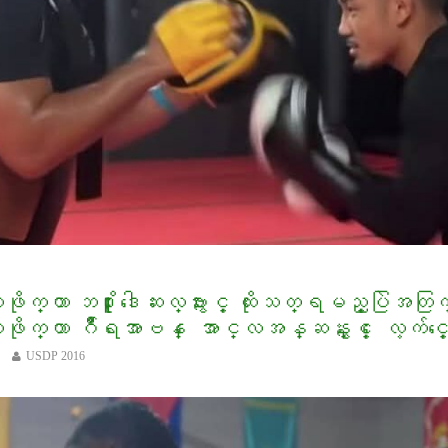
းႏွင့္ ေဆးဝါးပစၥည္းမ်ားအား ျပည္ခိုင္ၿဖိဳးပါတီမွ လႉဒါန္း
ီက ကူညီေထာက္ပံ့
ိုက္တာ ဘ႐ူႏိုဒါေဆးလ္ဗားႏွင့္ ထိုးသတ္ရမည့္ပြဲအတြက္
ားဖိုက္တာ ဂ်ိဳရႉအာဗန္ ေအာင္လအန္ဆန္ႏွင့္ ေလ့က်င့
USDP 2016