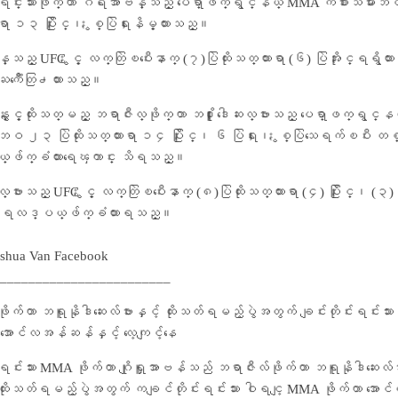
င္းရင္းသားဖိုက္တာ ဂ်ိဳရႉအာဗန္သည္ ပေရာ္ဖက္ရွင္နယ္ MMA ကစားသမားဘ
ရာ ၁၃ ပြဲႏိုင္၊ ႏွစ္ပြဲရႈးနိမ့္ထားသည္။
န္သည္ UFC ႏွင့္ လက္တြဲၿပီးေနာက္ (၇)ပြဲထိုးသတ္ထားရာ (၆) ပြဲအႏိုင္ရရွိထ
ြဲႀကဳံေတြ႕ထားသည္။
န္ႏွင့္ထိုးသတ္မည့္ ဘရာဇီးလ္ဖိုက္တာ ဘ႐ူႏိုဒါေဆးလ္ဗားသည္ ပေရာ္ဖက္ရွင
ဝ ၂၃ ပြဲထိုးသတ္ထားရာ ၁၄ ပြဲႏိုင္၊ ၆ ပြဲရႈး၊ ႏွစ္ပြဲသေရက်ၿပီး တစ္
ဖ်က္ခံထားရေၾကာင္း သိရသည္။
းလ္ဗားသည္ UFC ႏွင့္ လက္တြဲၿပီးေနာက္ (၈)ပြဲထိုးသတ္ထားရာ (၄) ပြဲႏိုင္၊ (၃
ာမူ ရလဒ္ပယ္ဖ်က္ခံထားရသည္။
oshua Van Facebook
_________________________
ိုက်တာ ဘရူနိုဒါဆေးလ်ဗားနှင့် ထိုးသတ်ရမည့်ပွဲအတွက် ချင်းတိုင်းရင်းသားဖိ
 အောင်လအန်ဆန်နှင့် လေ့ကျင့်နေ
်းရင်းသား MMA ဖိုက်တာ ဂျိုရှူအာဗန်သည် ဘရာဇီးလ်ဖိုက်တာ ဘရူနိုဒါဆေးလ်ဗ
်ထိုးသတ်ရမည့်ပွဲအတွက် ကချင်တိုင်းရင်းသား ဝါရင့ျ MMA ဖိုက်တာ အော