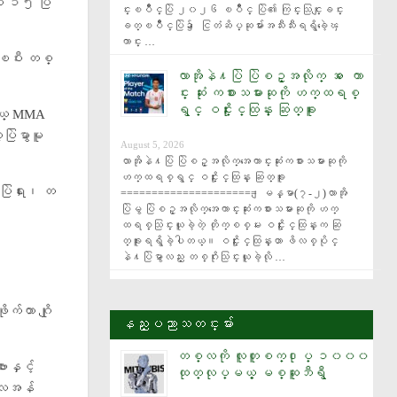
ဝ ၁၅ ပြဲ
င္းၿပိဳင္ပြဲ ၂၀၂၆ ၿပိဳင္ ပြဲ၏ ကြင္းသြင္းျခင္း
ခတ္ၿပိဳင္ပြဲ၌ ေငြတံဆိပ္ဆုမ်ားအသီးသီးရရွိခဲ့ေၾ
ကာင္း …
ားၿပီး တစ္
လာအိုနဲ႔ပြဲ ပြဲစဥ္အလိုက္ အ ေကာ
င္း ဆုံး ကစားသမားဆုကို ဟက္ထရစ္
ရွင္ ဝင္းႏိုင္ထြန္း ဆြတ္ခူး
္နယ္ MMA
ပြဲမွာမူ
August 5, 2026
လာအိုနဲ႔ပြဲ ပြဲစဥ္အလိုက္အေကာင္းဆုံးကစားသမားဆုကို 
ဟက္ထရစ္ရွင္ ဝင္းႏိုင္ထြန္း ဆြတ္ခူး 
) ပြဲရႈး၊ တ
====================== ျမန္မာ(၇-၂)လာအို
ပြဲမွ ပြဲစဥ္အလိုက္အေကာင္းဆုံးကစားသမားဆုကို ဟက္
ထရစ္သြင္းယူခဲ့တဲ့ တိုက္စစ္မႉး ဝင္းႏိုင္ထြန္းက ဆြ
တ္ခူးရရွိခဲ့ပါတယ္။ ဝင္းႏိုင္ထြန္းဟာ ဖိလစ္ပိုင္
နဲ႔ပြဲမွာလည္း တစ္ဂိုးသြင္းယူခဲ့လို …
ုက်တာ ဂျို
နည္းပညာသတင္းမ်ား
တစ္လကို လူတူစက္႐ုပ္ ၁၀၀၀
ားနှင့်
ထုတ္လုပ္မယ့္ မစ္ဆူဘီရွီ
င်လအန်