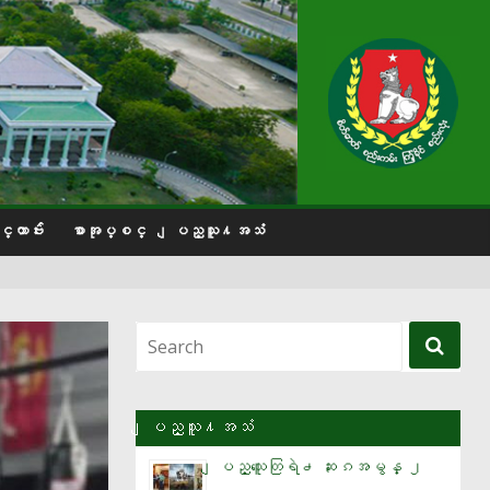
္တာဗ်ဴး
စာအုပ္စင္
ျပည္သူ႔အသံ
ျပည္သူ႔အသံ
ျပည္သူေတြရဲ႕ ဆႏၵအမွန္ ၂