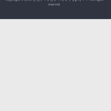
reserved.