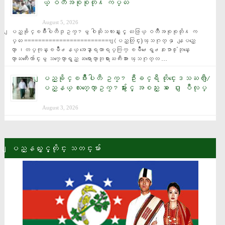
ယ္ ဝတၳဳအစုစုတို႔ ကပ္လႉ
August 5, 2026
ျပည္ခိုင္ၿဖိဳးပါတီဒုဥကၠ႒မွ ဝါဆိုသကၤန္းႏွင့္ လႉဖြယ္ ဝတၳဳအစုစုတို႔ က
ပ္လႉ ========================= (ျပည္တြင္း)ၾသဂုတ္ ၄ ေနျပည္ေ
တာ္ ၊တပ္ကုန္းၿမိဳ႕နယ္ အေနာ္ရထာရပ္ကြက္ ၿမိဳ႕ေရွ႕စႏၵာ႐ုံဘုန္းေ
တာ္ႀကီးေက်ာင္းမွ သက္ေတာ္ရွည္ ဆရာေတာ္ဘုရားႀကီးအား ၾသဂုတ္လ …
ျပည္ခိုင္ၿဖိဳးပါတီ ဥကၠ႒ ဦးခင္ရီ တိုင္းေဒသႀကီး/ျ
ပည္နယ္ လႊတ္ေတာ္ဥကၠ႒မ်ားႏွင့္ အစည္း အ ေဝး ျပဳလုပ္
August 3, 2026
ျပည္နယ္ႏွင့္တိုင္း သတင္းမ်ား