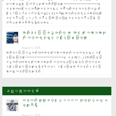
တ္ကစားနည္း၌ ေငြတံဆိပ္ဆုမ်ားအသီးသီးဆြတ္ခူး ==================== ျ
မန္မာ့လက္ေ႐ြးစင္အမ်ိဳးသားျခင္းအသင္းႏွင့္ အမ်ိဳးသမီးျခင္းအသင္းတိုသည္ ထို
င္းႏိုင္ငံတြင္က်င္းပလ်က္ရွိသည့္ (၃၉)ႀကိမ္ေျမာက္ထိုင္းဘုရင့္ဖလားပိုက္ေက်ာ္ျ
ခင္းၿပိဳင္ပြဲ ၂၀၂၆ ၿပိဳင္ ပြဲ၏ ကြင္းသြင္းျခင္းခတ္ၿပိဳင္ပြဲ၌ ေငြ
တံဆိပ္ဆုမ်ားအသီးသီးရရွိခဲ့ေၾကာင္း …
လာအိုနဲ႔ပြဲ ပြဲစဥ္အလိုက္ အ ေကာင္း ဆုံး ကစားသမားဆု
ကို ဟက္ထရစ္ရွင္ ဝင္းႏိုင္ထြန္း ဆြတ္ခူး
August 5, 2026
လာအိုနဲ႔ပြဲ ပြဲစဥ္အလိုက္အေကာင္းဆုံးကစားသမားဆုကို ဟက္ထရစ္ရွင္ ဝင္းႏို
င္ထြန္း ဆြတ္ခူး ====================== ျမန္မာ(၇-၂)လာအိုပြဲမွ ပြဲ
စဥ္အလိုက္အေကာင္းဆုံးကစားသမားဆုကို ဟက္ထရစ္သြင္းယူခဲ့တဲ့ တိုက္စစ္မႉး 
ဝင္းႏိုင္ထြန္းက ဆြတ္ခူးရရွိခဲ့ပါတယ္။ ဝင္းႏိုင္ထြန္းဟာ ဖိလစ္ပိုင္နဲ႔ပြဲ
မွာလည္း တစ္ဂိုးသြင္းယူခဲ့လို …
နည္းပညာသတင္းမ်ား
တစ္လကို လူတူစက္႐ုပ္ ၁၀၀၀ ထုတ္လုပ္မယ့္ မ
စ္ဆူဘီရွီ
August 7, 2026