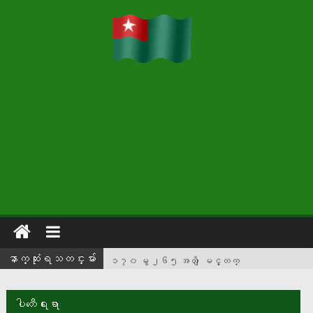
ေနာက္ဆံုးရသတင္းမ်ား
တစ္လကို လူတူစက္႐ုပ္ ၁၀၀၀ ထုတ္လုပ္မ
ယ့္ မစ္ဆူဘီရွီ
UFC 331 ၿပိဳင္ ပြဲ မွာ ထိပ္ဆုံးေခါင္ ပြဲ ႀကီးအျဖစ္ ထိုး ရ ေတာ့ မယ့္ လက္ရွိ
ပါတီေရးရာ