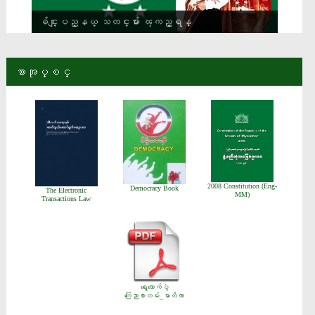
ခ်င္းျပည္နယ္ သတင္းမ်ား ၾကည့္ရန္
စာအုပ္စင္
2008 Constitution (Eng-
Democracy Book
The Electronic
MM)
Transactions Law
ရွေးကောက်ပွဲ
ကြေညာစာတမ်း_မာတိကာ