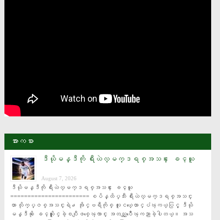
အားကစား
ဒီယိုမန္ဒီကို ရီးယဲလ္မက္ဒရစ္အသင္း ေခၚယူ
August 7, 2026
ဒီယိုမန္ဒီကို ရီးယဲလ္မက္ဒရစ္အသင္း ေခၚယူ 
======================= စပိန္ထိပ္သီး ရီးယဲလ္မက္ဒရစ္အသင္း
ဟာ လိုက္ပ္ဇစ္အသင္းရဲ႕ အိုင္ဗရီကိုစ္ လူငယ္ေတာင္ပံၾကယ္ပြင့္ ဒီယို
မန္ဒီကို ေခၚယူႏိုင္ခဲ့ၿပီျဖစ္ေၾကာင္း အတည္ျပဳေၾကညာခဲ့ပါတယ္။ အသ