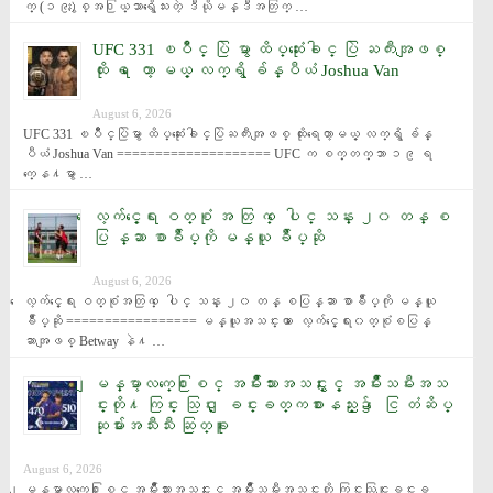
က္ (၁၉)ႏွစ္အ႐ြယ္သာရွိေသးတဲ့ ဒီယိုမန္ဒီအတြက္ …
UFC 331 ၿပိဳင္ ပြဲ မွာ ထိပ္ဆုံးေခါင္ ပြဲ ႀကီးအျဖစ္
ထိုး ရ ေတာ့ မယ့္ လက္ရွိ ခ်န္ပီယံ ‌Joshua Van
August 6, 2026
UFC 331 ၿပိဳင္ပြဲမွာ ထိပ္ဆုံးေခါင္ပြဲႀကီးအျဖစ္ ထိုးရေတာ့မယ့္ လက္ရွိ ခ်န္
ပီယံ ‌Joshua Van ==================== UFC က စက္တက္ဘာ ၁၉ ရ
က္ေန႔မွာ …
ေလ့က်င့္ေရး ဝတ္စုံ အ တြ က္ ေပါင္ သန္း ၂၀ တန္ စ
ပြ န္ဆာ စာခ်ဳပ္ကို မန္ယူ ခ်ဳပ္ဆို
August 6, 2026
ေလ့က်င့္ေရး ဝတ္စုံအတြက္ ေပါင္ သန္း ၂၀ တန္ စပြန္ဆာ စာခ်ဳပ္ကို မန္ယူ 
ခ်ဳပ္ဆို ================= မန္ယူအသင္းဟာ ေလ့က်င့္ေရး၀တ္စုံစပြန္
ဆာအျဖစ္ Betway နဲ႔ …
ျမန္မာ့လက္ေ႐ြးစင္ အမ်ိဳးသားအသင္းႏွင့္ အမ်ိဳးသမီးအသ
င္းတို႔ ကြင္း သြင္း ျခင္းခတ္ကစားနည္း၌ ေငြ တံဆိပ္
ဆုမ်ားအသီးသီး ဆြတ္ခူး
August 6, 2026
ျမန္မာ့လက္ေ႐ြးစင္ အမ်ိဳးသားအသင္းႏွင့္ အမ်ိဳးသမီးအသင္းတို ကြင္းသြင္းျခင္းခ