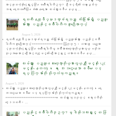
================================= ဩဂုတ္ ၅၊ ေလးမ်က္ႏွာ ျပည္ေ
ထာင္စုႀကံ့ခိုင္ေရးႏွင့္ဖြံ႕ၿဖိဳးေရးပါတီဥကၠ႒ ဦးခင္ရီ၏ လမ္းၫႊန္ခ်က္
အရ ေရေဘးႀကဳံေတြ႕ခံစားေနရေသာ ေလးမ်က္ႏွာၿမိဳ႕နယ္မွ …
ေရႀကီးနစ္ျမဳပ္မႈဒဏ္ခံရသည့္ ေက်း႐ြာမ်ားရွိ ျပည္သူ
မ်ားအား ျပည္ခိုင္ၿဖိဳးပါတီက ကူညီေထာက္ပံ့
August 5, 2026
ေရႀကီးနစ္ျမဳပ္မႈဒဏ္ခံရသည့္ ေက်း႐ြာမ်ားရွိ ျပည္သူမ်ားအား ျပည္ခိုင္ၿဖိဳး
ပါတီက ကူညီေထာက္ပံ့ ================= ဩဂုတ္ ၅၊ ဟသၤာတ ျပည္ေထာ
င္စုႀကံ့ခိုင္ေရးႏွင့္ဖြံ႕ၿဖိဳးေရးပါတီမွ အမ်ိဳးသားလႊတ္ေတာ္ကိုယ္စားလွယ္ ဗဟိုအ
လုပ္အမႈေဆာင္ ဦးေအာင္တင္ျမင့္၏ ဦးေဆာင္မႈႏွင့္ ဟသၤာတၿမိဳ႕နယ္ …
ေလးမ်က္ႏွာ ျပည္သူ႔လႊတ္ေတာ္ကိုယ္စားလွယ္ ဦးျမင့္စိုး၊ (ျ
မင့္စိုး-နတလ) ၊ ေရ ေဘး သင့္ေနေသာ ၿမိဳ႕ေပၚ
ရပ္ ကြက္ မ်ားကို လိုက္လံၾကည့္ရႈ။
August 5, 2026
ေလးမ်က္ႏွာ ျပည္သူ႔လႊတ္ေတာ္ကိုယ္စားလွယ္ ဦးျမင့္စိုး၊ (ျမင့္စိုး-နတလ) ၊ ေရေ
ဘးသင့္ေနေသာ ၿမိဳ႕ေပၚ ရပ္ကြက္ မ်ားကို လိုက္လံၾကည့္ရႈ။ 
============================= ေလးမ်က္ႏွာ ၾသဂုတ္ ၄ ဧရာဝတီတို
င္းေဒသႀကီး၊ …
ျပည္ခိုင္ၿဖိဳးပါတီဒုဥကၠ႒မွ ဝါဆိုသကၤန္းႏွင့္ လႉ ဖြ