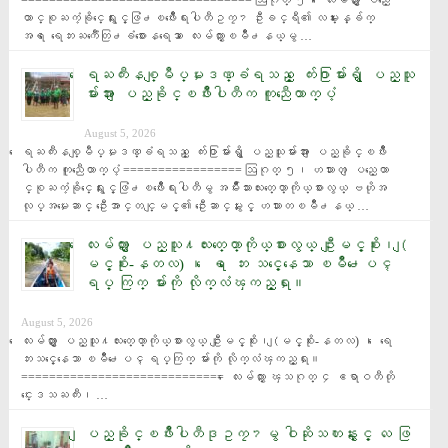
================================= ဩဂုတ္ ၅၊ ေလးမ်က္ႏွာ ျပည္ေ
ထာင္စုႀကံ့ခိုင္ေရးႏွင့္ဖြံ႕ၿဖိဳးေရးပါတီဥကၠ႒ ဦးခင္ရီ၏ လမ္းၫႊန္ခ်က္
အရ ေရေဘးႀကဳံေတြ႕ခံစားေနရေသာ ေလးမ်က္ႏွာၿမိဳ႕နယ္မွ …
ေရႀကီးနစ္ျမဳပ္မႈဒဏ္ခံရသည့္ ေက်း႐ြာမ်ားရွိ ျပည္သူ
မ်ားအား ျပည္ခိုင္ၿဖိဳးပါတီက ကူညီေထာက္ပံ့
August 5, 2026
ေရႀကီးနစ္ျမဳပ္မႈဒဏ္ခံရသည့္ ေက်း႐ြာမ်ားရွိ ျပည္သူမ်ားအား ျပည္ခိုင္ၿဖိဳး
ပါတီက ကူညီေထာက္ပံ့ ================= ဩဂုတ္ ၅၊ ဟသၤာတ ျပည္ေထာ
င္စုႀကံ့ခိုင္ေရးႏွင့္ဖြံ႕ၿဖိဳးေရးပါတီမွ အမ်ိဳးသားလႊတ္ေတာ္ကိုယ္စားလွယ္ ဗဟိုအ
လုပ္အမႈေဆာင္ ဦးေအာင္တင္ျမင့္၏ ဦးေဆာင္မႈႏွင့္ ဟသၤာတၿမိဳ႕နယ္ …
ေလးမ်က္ႏွာ ျပည္သူ႔လႊတ္ေတာ္ကိုယ္စားလွယ္ ဦးျမင့္စိုး၊ (ျ
မင့္စိုး-နတလ) ၊ ေရ ေဘး သင့္ေနေသာ ၿမိဳ႕ေပၚ
ရပ္ ကြက္ မ်ားကို လိုက္လံၾကည့္ရႈ။
August 5, 2026
ေလးမ်က္ႏွာ ျပည္သူ႔လႊတ္ေတာ္ကိုယ္စားလွယ္ ဦးျမင့္စိုး၊ (ျမင့္စိုး-နတလ) ၊ ေရေ
ဘးသင့္ေနေသာ ၿမိဳ႕ေပၚ ရပ္ကြက္ မ်ားကို လိုက္လံၾကည့္ရႈ။ 
============================= ေလးမ်က္ႏွာ ၾသဂုတ္ ၄ ဧရာဝတီတို
င္းေဒသႀကီး၊ …
ျပည္ခိုင္ၿဖိဳးပါတီဒုဥကၠ႒မွ ဝါဆိုသကၤန္းႏွင့္ လႉ ဖြ