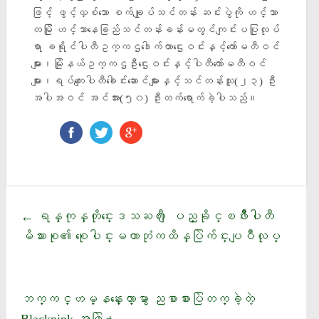
ဖြင့် ဖွင့်လှစ်သော စက်ချုပ်သင်တန်း ဆင်းပွဲကို ဟင်္သာ
တမြို ဟင်္သာနေခြည်သင်တန်းခန်းမတွင်ကျင်းပပြုလုပ်
ရာ ခရိုင်ပါတီဥက္ကဌဒေါက်တာဌေးဝင်းနှင့်ကော်မတီဝင်
များ၊မြိုနယ်ဥက္ကဌဦးဌေးဝင်းနှင့်ပါတီကော်မတီဝင်
များ၊ရပ်ကျေးပါတီခေါင်းဆောင်များနှင့်သင်တန်းသူ(၂၃) ဦး
အပါအဝင် အင်အား(၅၀) ဦးတက်ရောက်ခဲ့ပါသည်။
ရန္ကုန္တိုင္းေဒသႀကီး ျပည္ခိုင္ၿဖိဳးပါတီ
←
မိသားစု၏ စုေပါင္းမဟာဘုံကထိန္ပြဲက်င္းပျပဳလုပ္
ဘက္ကင္ဟမ္နန္းေတာ္မွာ ညစာစားပြဲတက္ခဲ့တဲ့