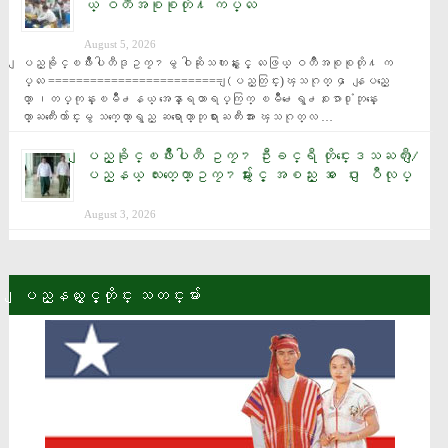
ယ္ ဝတၳဳအစုစုတို႔ ကပ္လႉ
August 5, 2026
ျပည္ခိုင္ၿဖိဳးပါတီဒုဥကၠ႒မွ ဝါဆိုသကၤန္းႏွင့္ လႉဖြယ္ ဝတၳဳအစုစုတို႔ က
ပ္လႉ ========================= (ျပည္တြင္း)ၾသဂုတ္ ၄ ေနျပည္ေ
တာ္ ၊တပ္ကုန္းၿမိဳ႕နယ္ အေနာ္ရထာရပ္ကြက္ ၿမိဳ႕ေရွ႕စႏၵာ႐ုံဘုန္းေ
တာ္ႀကီးေက်ာင္းမွ သက္ေတာ္ရွည္ ဆရာေတာ္ဘုရားႀကီးအား ၾသဂုတ္လ …
ျပည္ခိုင္ၿဖိဳးပါတီ ဥကၠ႒ ဦးခင္ရီ တိုင္းေဒသႀကီး/ျ
ပည္နယ္ လႊတ္ေတာ္ဥကၠ႒မ်ားႏွင့္ အစည္း အ ေဝး ျပဳလုပ္
August 3, 2026
ျပည္နယ္ႏွင့္တိုင္း သတင္းမ်ား