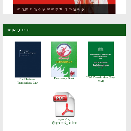
ခ်င္းျပည္နယ္ သတင္းမ်ား ၾကည့္ရန္
စာအုပ္စင္
2008 Constitution (Eng-
Democracy Book
The Electronic
MM)
Transactions Law
ရွေးကောက်ပွဲ
ကြေညာစာတမ်း_မာတိကာ