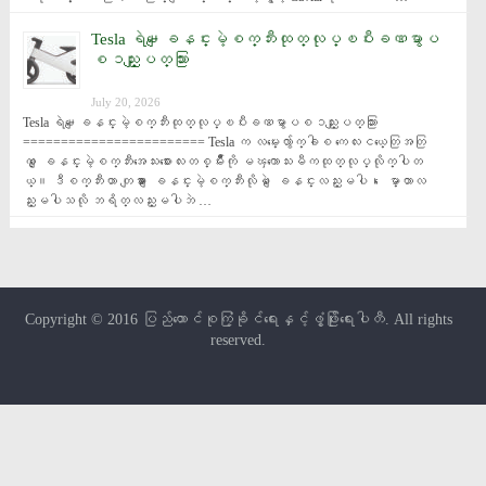
Tesla ရဲ႕‌ေျခနင္းမဲ့စက္ဘီးထုတ္လုပ္ၿပီးခဏမွာပ
စၥည္းျပတ္သြား
July 20, 2026
Tesla ရဲ႕‌ေျခနင္းမဲ့စက္ဘီးထုတ္လုပ္ၿပီးခဏမွာပစၥည္းျပတ္သြား 
======================== Tesla က လမ္းေလွ်ာက္ခါစ ကေလးငယ္ေတြအတြ
က္ ေျခနင္းမဲ့စက္ဘီးအေသးစားေလးတစ္မ်ိဳးကို မၾကာေသးမီကထုတ္လုပ္လိုက္ပါတ
ယ္။ ဒီစက္ဘီးဟာ တျခား ေျခနင္းမဲ့စက္ဘီးလိုပဲ ေျခနင္းလည္းမပါ၊ ေမာ္တာလ
ည္းမပါသလို ဘရိတ္လည္းမပါဘဲ …
Copyright © 2016
ပြည်ထောင်စုကြံ့ခိုင်ရေးနှင့်ဖွံ့ဖြိုးရေးပါတီ
. All rights
reserved.