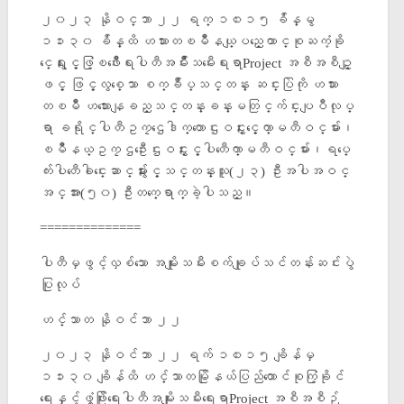
၂၀၂၃ နိုဝင္ဘာ ၂၂ ရက္ ၁၀း၁၅ ခ်ိန္မွ
၁၁း၃၀ ခ်ိန္ထိ ဟသၤာတၿမိဳနယ္ျပည္ေထာင္စုႀကံ့ခို
င္ေရးႏွင့္ဖြံ့ၿဖိဳးေရးပါတီအမ်ိဳးသမီးေရးရာProject အစီအစီဥ္ျ
ဖင့္ ဖြင့္လွစ္ေသာ စက္ခ်ဳပ္သင္တန္း ဆင္းပြဲကို ဟသၤာ
တၿမိဳ ဟသၤာေနျခည္သင္တန္းခန္းမတြင္က်င္းပျပဳလုပ္
ရာ ခရိုင္ပါတီဥကၠဌေဒါက္တာေဌးဝင္းႏွင့္ေကာ္မတီဝင္မ်ား၊
ၿမိဳနယ္ဥကၠဌဦးေဌးဝင္းႏွင့္ပါတီေကာ္မတီဝင္မ်ား၊ရပ္ေ
က်းပါတီေခါင္းေဆာင္မ်ားႏွင့္သင္တန္းသူ(၂၃) ဦးအပါအဝင္
အင္အား(၅၀) ဦးတက္ေရာက္ခဲ့ပါသည္။
==============
ပါတီမှဖွင့်လှစ်သော အမျိုးသမီးစက်ချုပ်သင်တန်းဆင်းပွဲ
ပြုလုပ်
ဟင်္သာတ နိုဝင်ဘာ ၂၂
၂၀၂၃ နိုဝင်ဘာ ၂၂ ရက် ၁၀း၁၅ ချိန်မှ
၁၁း၃၀ ချိန်ထိ ဟင်္သာတမြိုနယ်ပြည်ထောင်စုကြံ့ခိုင်
ရေးနှင့်ဖွံ့ဖြိုးရေးပါတီအမျိုးသမီးရေးရာProject အစီအစီဉ်