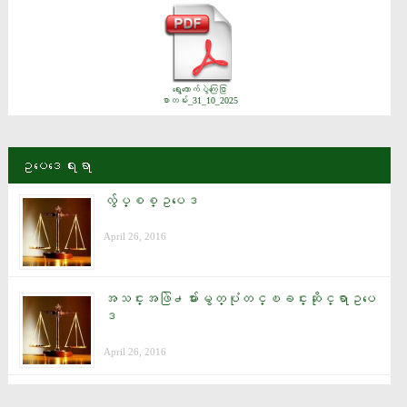
ရွေးကောက်ပွဲကြေငြာ
စာတမ်း_31_10_2025
ဥပေဒေရးရာ
လွ်ပ္စစ္ဥပေဒ
April 26, 2016
အသင္းအဖြဲ႕မ်ားမွတ္ပုံတင္ၿခင္းဆိုင္ရာဥပေ
ဒ
April 26, 2016