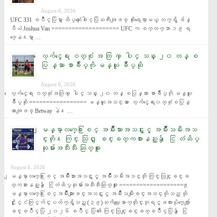
August 6, 2026
UFC 331 ၿပိဳင္ပြဲမွာ ထိပ္ဆုံးေခါင္ပြဲႀကီးအျဖစ္ ထိုးရေတာ့မယ့္ လက္ရွိ ခ်န္
ပီယံ ‌Joshua Van ==================== UFC က စက္တက္ဘာ ၁၉ ရ
က္ေန႔မွာ …
ေလ့က်င့္ေရး ဝတ္စုံ အ တြ က္ ေပါင္ သန္း ၂၀ တန္ စ
ပြ န္ဆာ စာခ်ဳပ္ကို မန္ယူ ခ်ဳပ္ဆို
August 6, 2026
ေလ့က်င့္ေရး ဝတ္စုံအတြက္ ေပါင္ သန္း ၂၀ တန္ စပြန္ဆာ စာခ်ဳပ္ကို မန္ယူ 
ခ်ဳပ္ဆို ================= မန္ယူအသင္းဟာ ေလ့က်င့္ေရး၀တ္စုံစပြန္
ဆာအျဖစ္ Betway နဲ႔ …
ျမန္မာ့လက္ေ႐ြးစင္ အမ်ိဳးသားအသင္းႏွင့္ အမ်ိဳးသမီးအသ
င္းတို႔ ကြင္း သြင္း ျခင္းခတ္ကစားနည္း၌ ေငြ တံဆိပ္
ဆုမ်ားအသီးသီး ဆြတ္ခူး
August 6, 2026
ျမန္မာ့လက္ေ႐ြးစင္ အမ်ိဳးသားအသင္းႏွင့္ အမ်ိဳးသမီးအသင္းတို ကြင္းသြင္းျခင္းခ
တ္ကစားနည္း၌ ေငြတံဆိပ္ဆုမ်ားအသီးသီးဆြတ္ခူး ==================== ျ
မန္မာ့လက္ေ႐ြးစင္အမ်ိဳးသားျခင္းအသင္းႏွင့္ အမ်ိဳးသမီးျခင္းအသင္းတိုသည္ ထို
င္းႏိုင္ငံတြင္က်င္းပလ်က္ရွိသည့္ (၃၉)ႀကိမ္ေျမာက္ထိုင္းဘုရင့္ဖလားပိုက္ေက်ာ္ျ
ခင္းၿပိဳင္ပြဲ ၂၀၂၆ ၿပိဳင္ ပြဲ၏ ကြင္းသြင္းျခင္းခတ္ၿပိဳင္ပြဲ၌ ေငြ