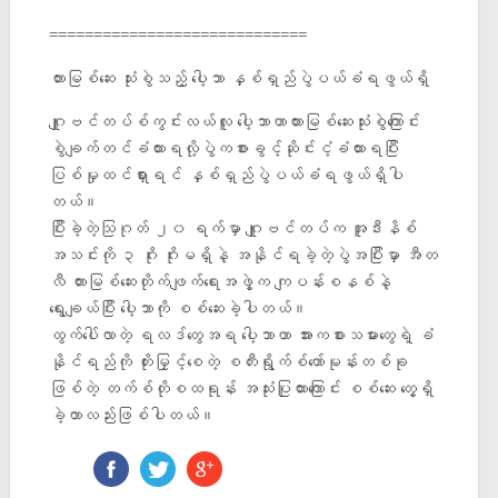
=============================
တားမြစ်ဆေး သုံးစွဲသည့် ပေါ့ဘာ နှစ်ရှည်ပွဲပယ်ခံရဖွယ်ရှိ
ဂျူဗင်တပ်စ်ကွင်းလယ်လူ ပေါ့ဘာဟာတားမြစ်ဆေးသုံးစွဲကြောင်း
စွဲချက်တင်ခံထားရလို့ပွဲကစားခွင့်ဆိုင်းငံ့ခံထားရပြီး
ပြစ်မှုထင်ရှားရင် နှစ်ရှည်ပွဲပယ်ခံရဖွယ်ရှိပါ
တယ်။
ပြီးခဲ့တဲ့သြဂုတ် ၂၀ ရက်မှာ ဂျူဗင်တပ်က အူဒီးနိစ်
အသင်းကို ၃ ဂိုး ဂိုးမရှိနဲ့ အနိုင်ရခဲ့တဲ့ပွဲအပြီးမှာ အီတ
လီ တားမြစ်ဆေးတိုက်ဖျက်ရေးအဖွဲ့က ကျပန်းစနစ်နဲ့
ရွေးချယ်ပြီး ပေါ့ဘာကို စစ်ဆေးခဲ့ပါတယ်။
ထွက်ပေါ်လာတဲ့ ရလဒ်တွေအရ ပေါ့ဘာဟာ အားကစားသမားတွေရဲ့ ခံ
နိုင်ရည်ကို တိုးမြှင့်စေတဲ့ စတီးရွိုက်စ်ဟော်မုန်းတစ်ခု
ဖြစ်တဲ့ တက်စ်တိုစထရုန်း အသုံးပြုထားကြောင်း စစ်ဆေး တွေ့ရှိ
ခဲ့တာလည်းဖြစ်ပါတယ်။