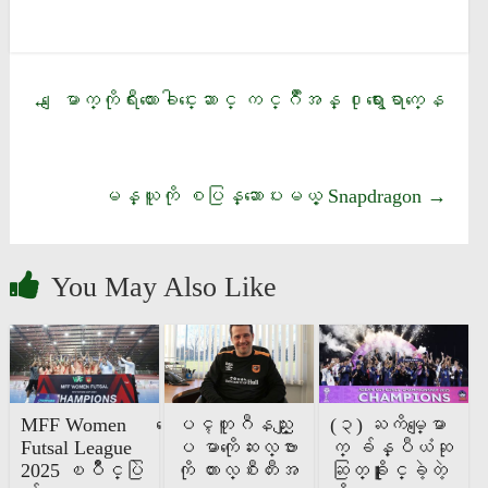
ေျမာက္ကိုရီးယားေခါင္းေဆာင္ ကင္ဂ်ဳံအန္ ႐ုရွားေရာက္ေန
←
မန္ယူကို စပြန္ဆာေပးမယ့္ Snapdragon
→
You May Also Like
MFF Women
ေပၚတူဂီနည္းျ
(၃) ႀကိမ္ေျမာ
Futsal League
ပ မာကိုေဆးလ္ဗား
က္ ခ်န္ပီယံဆု
2025 ၿပိဳင္ပြဲ
ကို ဟားလ္စီးတီးအ
ဆြတ္ခူးႏိုင္ခဲ့တဲ့