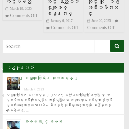
က်င္းပမည္
သင္း နည္းျပသ
ထိုင္း ယူ – ၁၉
စ္အျဖစ္
အမ်ိဳးသမီးအသ
March 19, 2025
ခန္႔အပ္
င္း
Comments Off
January 6, 2017
June 20, 2025
Comments Off
Comments Off
ျပည္သူ႔အသံ
ျပည္သူေတြရဲ႕ ဆႏၵအမွန္ ၂
March 7, 2023
ျပည္သူေတြရဲ႕ ဆႏၵအမွန္ ၂ ၂၀၁၅ အလြန္ အေထြေထြေ႐ြးေကာက္ပြဲ မွ ေသာ
င္ၿပိဳကမ္းၿပိဳအႏိုင္ရလို႔ အစိုးရဖြဲ႕ေတာ့ တပ္မေတာ္အၿငိမ္းစား ဗိုလ္ခ်ဳ
ပ္ႀကီးတစ္ေယာက္က NLDနဲ႔ နီးစပ္တဲ့ ပုဂၢိဳလ္တစ္ေယာက္ကို ေမးခြန္းတစ္
ခုေမးခဲ့တယ္.. …
အဓမၼ ႏွင့္ ဓမၼ