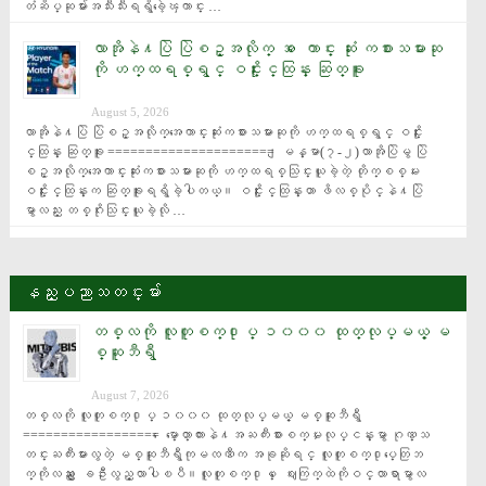
တံဆိပ္ဆုမ်ားအသီးသီးရရွိခဲ့ေၾကာင္း …
လာအိုနဲ႔ပြဲ ပြဲစဥ္အလိုက္ အ ေကာင္း ဆုံး ကစားသမားဆု
ကို ဟက္ထရစ္ရွင္ ဝင္းႏိုင္ထြန္း ဆြတ္ခူး
August 5, 2026
လာအိုနဲ႔ပြဲ ပြဲစဥ္အလိုက္အေကာင္းဆုံးကစားသမားဆုကို ဟက္ထရစ္ရွင္ ဝင္းႏို
င္ထြန္း ဆြတ္ခူး ====================== ျမန္မာ(၇-၂)လာအိုပြဲမွ ပြဲ
စဥ္အလိုက္အေကာင္းဆုံးကစားသမားဆုကို ဟက္ထရစ္သြင္းယူခဲ့တဲ့ တိုက္စစ္မႉး 
ဝင္းႏိုင္ထြန္းက ဆြတ္ခူးရရွိခဲ့ပါတယ္။ ဝင္းႏိုင္ထြန္းဟာ ဖိလစ္ပိုင္နဲ႔ပြဲ
မွာလည္း တစ္ဂိုးသြင္းယူခဲ့လို …
နည္းပညာသတင္းမ်ား
တစ္လကို လူတူစက္႐ုပ္ ၁၀၀၀ ထုတ္လုပ္မယ့္ မ
စ္ဆူဘီရွီ
August 7, 2026
တစ္လကို လူတူစက္႐ုပ္ ၁၀၀၀ ထုတ္လုပ္မယ့္ မစ္ဆူဘီရွီ 
================== ေမာ္ေတာ္ကားနဲ႔အႀကီးစားစက္မႈလုပ္ငန္းမွာ ဂုဏ္သ
တင္းႀကီးမားလွတဲ့ မစ္ဆူဘီရွီကုမၸဏီက အခုဆိုရင္ လူတူစက္႐ုပ္ေတြဘ
က္ကိုလည္း ေျခဦးလွည့္လာပါၿပီ။လူတူစက္႐ုပ္ ေဈးကြက္ထဲကိုဝင္လာရာမွာလ