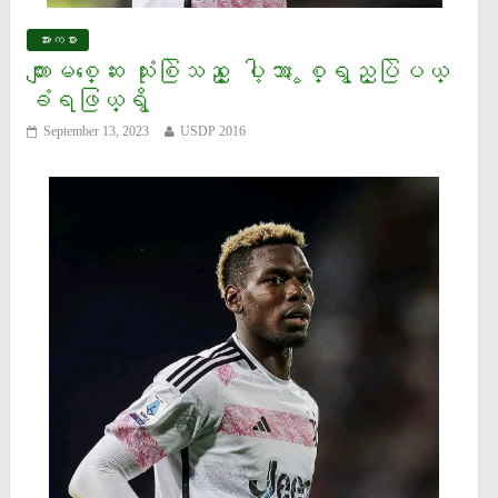
အားကစား
တားျမစ္ေဆး သုံးစြဲသည့္ ေပါ့ဘာ ႏွစ္ရွည္ပြဲပယ္
ခံရဖြယ္ရွိ
September 13, 2023
USDP 2016