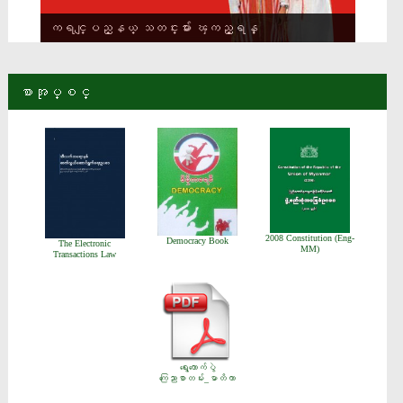
ကရင္ျပည္နယ္ သတင္းမ်ား ၾကည့္ရန္
စာအုပ္စင္
2008 Constitution (Eng-
Democracy Book
The Electronic
MM)
Transactions Law
ရွေးကောက်ပွဲ
ကြေညာစာတမ်း_မာတိကာ