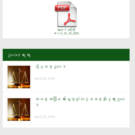
ရွေးကောက်ပွဲကြေငြာ
စာတမ်း_31_10_2025
ဥပေဒေရးရာ
လွ်ပ္စစ္ဥပေဒ
April 26, 2016
အသင္းအဖြဲ႕မ်ားမွတ္ပုံတင္ၿခင္းဆိုင္ရာဥပေ
ဒ
April 26, 2016