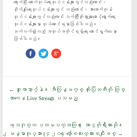
ရောက်ပြီး ဆောက်လုပ်ရေးလုပ်ငန်းများတွင်လည်းကောင်း၊
စိုက်ပျိုးရေးလုပ်ငန်းများတွင် လည်းကောင်း၊ စားသောက်ကုန်
လုပ်ငန်းများတွင်လည်းကောင်း သက်ကြီးဘိုးဘွားများစောင့်ရှောက်ရေး
လုပ်ငန်းများမှာ လုပ်ဆောင်ရမှာဖြစ်ပါသည်။
ဆက်လက်၍လည်း အလုပ်အကိုင်ရရှိရေး ဆောင်ရွက်ပေးမှာ
ဖြစ်ပါသည်။
ဇူကာဘာ့ဂ်္နဲ႔ အီလြန္မက္စ္ ထိုးပြဲႀကီးကို တြစ္
←
တာကေန Live Stream ျပသမည္
ၾသဂုတ္လ ပထမပတ္အတြင္း ေတာင္ကိုရီးယားသို႔
ျမန္မာလုပ္သား (၄၂၀) ေက်ာ္ေစလႊတ္ထားၿပီးျဖစ္
→