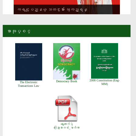
ကရင္ျပည္နယ္ သတင္းမ်ား ၾကည့္ရန္
စာအုပ္စင္
2008 Constitution (Eng-
Democracy Book
The Electronic
MM)
Transactions Law
ရွေးကောက်ပွဲ
ကြေညာစာတမ်း_မာတိကာ