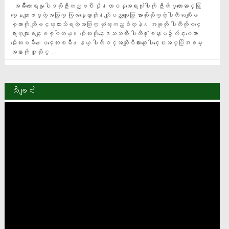
  အမ်ဳိးသားေရးမူဝါဒကိုဦးတည္ၿပီး ဒို႔တာဝန္အေရးသံုးပါးကို ဦးထိပ္ထားေဆာင္ရြ
က္ေနတာျဖစ္တဲ့အတြက္ ကြၽန္ေတာ္တို႔လိုျပည္သူေတြ အားကိုးထိုက္တဲ့ပါတီႀကီးျဖ
စ္တာကို သိျမင္ၾကားသိရတဲ့အတြက္ ယံုၾကည္စိတ္နဲ႔ အခုလို ပါတီကိုဝင္ေ
ရာက္လာျခင္းျဖစ္ပါတယ္​။ မႏၲေလးတိုင္းေဒသႀကီး ပါတီ႐ံုးခန္းမ၌က်င္းပေသာ 
မႏၲေလးၿမိဳ႕ေပၚေလးၿမိဳ႕နယ္ ပါတီဝင္အဆုိျပဳလႊာစုေပါင္းေပးအပ္ပြဲအခမ္း
အနားကုိ ဇူလိုင္ …
သီချင်း