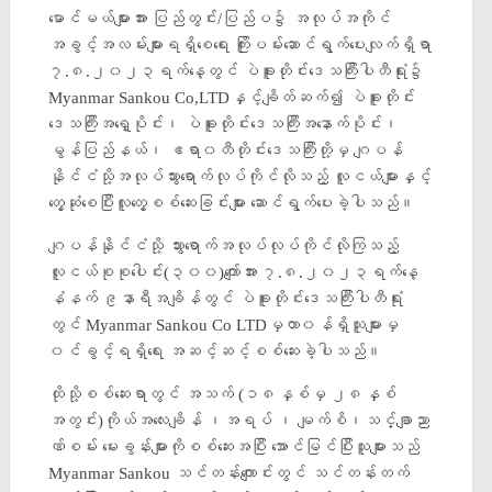
မောင်မယ်များအား ပြည်တွင်း/ပြည်ပ၌ အလုပ်အကိုင်
အခွင့်အလမ်းများရရှိစေရေး ကြိုးပမ်းဆောင်ရွက်ပေးလျက်ရှိရာ
၇.၈.၂၀၂၃ရက်နေ့တွင် ပဲခူးတိုင်းဒေသကြီးပါတီရုံး၌
Myanmar Sankou Co,LTDနှင့်ချိတ်ဆက်၍ ပဲခူးတိုင်း
ဒေသကြီးအရှေ့ပိုင်း၊ ပဲခူးတိုင်းဒေသကြီးအနောက်ပိုင်း၊
မွန်ပြည်နယ်၊ ဧရာ၀တီတိုင်းဒေသကြီးတို့မှ ဂျပန်
နိုင်ငံသို့အလုပ်သွားရောက်လုပ်ကိုင်လိုသည့် လူငယ်များနှင့်
တွေ့ဆုံစေပြီးလူတွေ့စစ်ဆေးခြင်းများ ဆောင်ရွက်ပေးခဲ့ပါသည်။
ဂျပန်နိုင်ငံသို့ သွားရောက်အလုပ်လုပ်ကိုင်လိုကြသည့်
လူငယ်စုစုပေါင်း(၃၀၀)ကျော်အား ၇.၈.၂၀၂၃ရက်နေ့
နံနက် ၉နာရီအချိန်တွင် ပဲခူးတိုင်းဒေသကြီးပါတီရုံး
တွင် Myanmar Sankou Co LTDမှတာ၀န်ရှိသူများမှ
၀င်ခွင့်ရရှိရေး အဆင့်ဆင့်စစ်ဆေးခဲ့ပါသည်။
ထိုသို့စစ်ဆေးရာတွင် အသက် (၁၈နှစ်မှ ၂၈နှစ်
အတွင်း)ကိုယ်အလေးချိန် ၊အရပ် ၊ မျက်စိ၊သင်္ချာညာ
ဏ်စမ်း မေးခွန်းများကိုစစ်ဆေးအပြီး အောင်မြင်ပြီးသူများသည်
Myanmar Sankou သင်တန်းကျောင်းတွင် သင်တန်းတက်