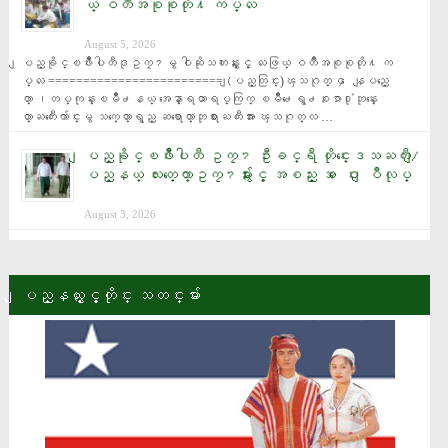
ယ္ ဝတၳဳအစုစုတို႔ ကပ္လႉ
August 5, 2026
ျပည္ခိုင္ၿဖိဳးပါတီဒုဥကၠ႒မွ ဝါဆိုသကၤန္းႏွင့္ လႉဖြယ္ ဝတၳဳအစုစုတို႔ က
ပ္လႉ ========================= (ျပည္တြင္း)ၾသဂုတ္ ၄ ေနျပည္ေ
တာ္ ၊တပ္ကုန္းၿမိဳ႕နယ္ အေနာ္ရထာရပ္ကြက္ ၿမိဳ႕ေရွ႕စႏၵာ႐ုံဘုန္းေ
တာ္ႀကီးေက်ာင္းမွ သက္ေတာ္ရွည္ ဆရာေတာ္ဘုရားႀကီးအား ၾသဂုတ္လ …
ျပည္ခိုင္ၿဖိဳးပါတီ ဥကၠ႒ ဦးခင္ရီ တိုင္းေဒသႀကီး/ျ
ပည္နယ္ လႊတ္ေတာ္ဥကၠ႒မ်ားႏွင့္ အစည္း အ ေဝး ျပဳလုပ္
August 3, 2026
ျပည္နယ္ႏွင့္တိုင္း သတင္းမ်ား