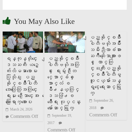
You May Also Like
ျပည္ခုိင္ၿဖိဳး
ပါတီဗဟိုအမ်ိဳး
သမီးညီလာခံအား
ႀကိဳဆိုေသာအားျဖ
ရန္ကုန္တိုင္းေ
ျပည္ခိုင္ၿဖိဳး
င့္ ေတာင္တြ
ဒသႀကီး ယဥ္ေ
ပါတီဗဟိုအတြ
င္းႀကီးျပည္ခို
က်းလိမၼာစာေမး
င္း ေရးမွဴးဦးတ
င္ၿဖိဳးပါတီမွ
ပြဲသို႔ ျပည္
င္ေအာင္ခ်စ္ ေ
လူငယ္မ်ားသန့္
ခိုင္ၿဖိဳးပါတီ
အာင္လံ ၿ
ရွင္းေရးေဆာင္ရြ
အေထြေထြအတြင္းေ
မိဳ႕နယ္တြင္
က္
ရးမႈး ဦးေသာင္းေအး
ေဒသဖြံ႕ၿ
September 26,
သြားေရာက္အားေပး
ဖိဳးေရး လုပ္ငန္း
မ်ားေဆာင္ရြက္
2018
March 24, 2026
Comments Off
September 19,
Comments Off
2017
Comments Off