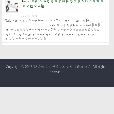
Tesla ရဲ႕‌ေျခနင္းမဲ့စက္ဘီးထုတ္လုပ္ၿပီးခဏမွာပ
စၥည္းျပတ္သြား
July 20, 2026
Tesla ရဲ႕‌ေျခနင္းမဲ့စက္ဘီးထုတ္လုပ္ၿပီးခဏမွာပစၥည္းျပတ္သြား 
======================== Tesla က လမ္းေလွ်ာက္ခါစ ကေလးငယ္ေတြအတြ
က္ ေျခနင္းမဲ့စက္ဘီးအေသးစားေလးတစ္မ်ိဳးကို မၾကာေသးမီကထုတ္လုပ္လိုက္ပါတ
ယ္။ ဒီစက္ဘီးဟာ တျခား ေျခနင္းမဲ့စက္ဘီးလိုပဲ ေျခနင္းလည္းမပါ၊ ေမာ္တာလ
ည္းမပါသလို ဘရိတ္လည္းမပါဘဲ …
Copyright © 2016
ပြည်ထောင်စုကြံ့ခိုင်ရေးနှင့်ဖွံ့ဖြိုးရေးပါတီ
. All rights
reserved.