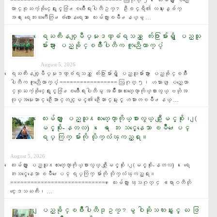
================================= ဩဂုတ္ ၅၊ ေလးမ်က္ႏွာ ျပည္ေ
ထာင္စုႀကံ့ခိုင္ေရးႏွင့္ဖြံ႕ၿဖိဳးေရးပါတီဥကၠ႒ ဦးခင္ရီ၏ လမ္းၫႊန္ခ်က္
အရ ေရေဘးႀကဳံေတြ႕ခံစားေနရေသာ ေလးမ်က္ႏွာၿမိဳ႕နယ္မွ …
ေရႀကီးနစ္ျမဳပ္မႈဒဏ္ခံရသည့္ ေက်း႐ြာမ်ားရွိ ျပည္သူ
မ်ားအား ျပည္ခိုင္ၿဖိဳးပါတီက ကူညီေထာက္ပံ့
August 5, 2026
ေရႀကီးနစ္ျမဳပ္မႈဒဏ္ခံရသည့္ ေက်း႐ြာမ်ားရွိ ျပည္သူမ်ားအား ျပည္ခိုင္ၿဖိဳး
ပါတီက ကူညီေထာက္ပံ့ ================= ဩဂုတ္ ၅၊ ဟသၤာတ ျပည္ေထာ
င္စုႀကံ့ခိုင္ေရးႏွင့္ဖြံ႕ၿဖိဳးေရးပါတီမွ အမ်ိဳးသားလႊတ္ေတာ္ကိုယ္စားလွယ္ ဗဟိုအ
လုပ္အမႈေဆာင္ ဦးေအာင္တင္ျမင့္၏ ဦးေဆာင္မႈႏွင့္ ဟသၤာတၿမိဳ႕နယ္ …
ေလးမ်က္ႏွာ ျပည္သူ႔လႊတ္ေတာ္ကိုယ္စားလွယ္ ဦးျမင့္စိုး၊ (ျ
မင့္စိုး-နတလ) ၊ ေရ ေဘး သင့္ေနေသာ ၿမိဳ႕ေပၚ
ရပ္ ကြက္ မ်ားကို လိုက္လံၾကည့္ရႈ။
August 5, 2026
ေလးမ်က္ႏွာ ျပည္သူ႔လႊတ္ေတာ္ကိုယ္စားလွယ္ ဦးျမင့္စိုး၊ (ျမင့္စိုး-နတလ) ၊ ေရေ
ဘးသင့္ေနေသာ ၿမိဳ႕ေပၚ ရပ္ကြက္ မ်ားကို လိုက္လံၾကည့္ရႈ။ 
============================= ေလးမ်က္ႏွာ ၾသဂုတ္ ၄ ဧရာဝတီတို
င္းေဒသႀကီး၊ …
ျပည္ခိုင္ၿဖိဳးပါတီဒုဥကၠ႒မွ ဝါဆိုသကၤန္းႏွင့္ လႉ ဖြ