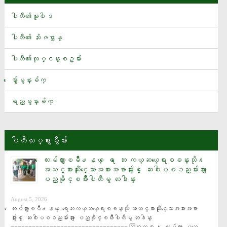
UFC 331 ၿပိဳင္ ပြဲ မွာ ထိပ္ဆုံးေခါင္ ပြဲ ႀကီးအျဖစ္ ထိုး ရ ေတာ့ မယ့္ လက္ရွိ
ပါတီ၏မူ၀ါဒ
ခ်န္ပီယံ ‌Joshua Van
ယြမ္ ၂၀၀၀ တန္ က်န္းမာေရး လက္ စြပ္ Casio မိတ္ဆက္
ပါတီ၏ သႏိၷဌာန္
ႏိုင္ငံေတာ္သမၼတ ထိုင္းႏိုင္ငံသို႔ ေရာက္ရွိ
ပါတီ၏လုပ္ငန္းစဥ္မ်ား
ေလ့က်င့္ေရး ဝတ္စုံ အ တြ က္ ေပါင္ သန္း ၂၀ တန္ စ ပြ န္ဆာ စာခ်ဳပ္ကို မ
န္ယူ ခ်ဳပ္ဆို
ေမွ်ာ္မွန္းခ်က္
ျမန္မာ့လက္ေ႐ြးစင္ အမ်ိဳးသားအသင္းႏွင့္ အမ်ိဳးသမီးအသင္းတို႔ ကြင္း သြင္း ျခ
ရည္မွန္းခ်က္
င္းခတ္ကစားနည္း၌ ေငြ တံဆိပ္ဆုမ်ားအသီးသီး ဆြတ္ခူး
ေလးမ်က္ႏွာၿမိဳ႕နယ္ ေရ ေဘး ကယ္ဆယ္ေရးစခန္းသို႔ အသင့္စားသုံးႏိုင္ေသာအစား
အစာမ်ားႏွင့္ ေဆးဝါးပစၥည္းမ်ားအား ျပည္ခိုင္ၿဖိဳးပါတီမွ လႉဒါန္း
ပါတီလႈပ္ရွားမွဳမ်ား
ေရႀကီးနစ္ျမဳပ္မႈဒဏ္ခံရသည့္ ေက်း႐ြာမ်ားရွိ ျပည္သူမ်ားအား ျပည္ခိုင္ၿဖိဳး
ေလးမ်က္ႏွာၿမိဳ႕နယ္ ေရ ေဘး ကယ္ဆယ္ေရးစခန္းသို႔
ပါတီက ကူညီေထာက္ပံ့
အသင့္စားသုံးႏိုင္ေသာအစားအစာမ်ားႏွင့္ ေဆးဝါးပစၥည္းမ်ားအား ျ
ဒီယိုမန္ဒီကို ရီးယဲလ္မက္ဒရစ္အသင္း ေခၚယူ
ပည္ခိုင္ၿဖိဳးပါတီမွ လႉဒါန္း
August 5, 2026
ေလးမ်က္ႏွာၿမိဳ႕နယ္ ေရေဘးကယ္ဆယ္ေရးစခန္းသို အသင့္စားသုံးႏိုင္ေသာအစားအစာ
မ်ားႏွင့္ ေဆးဝါးပစၥည္းမ်ားအား ျပည္ခိုင္ၿဖိဳးပါတီမွ လႉဒါန္း 