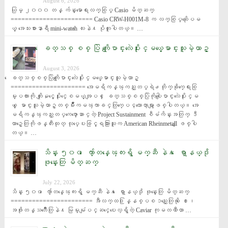
August 6, 2026
ယြမ္ ၂၀၀၀ တန္ က်န္းမာေရးလက္စြပ္ Casio မိတ္ဆက္ 
======================= Casio CRW-H001M-8 က လက္စြပ္ဆိုေပမ
ယ့္ အေသးစားနာရီ mini-watch ေလးနဲ႔ ပိုတူပါတယ္။ …
ေခတ္သစ္ စစ္ ပြဲ ကိုေျပာင္းလဲေပးႏိုင္မယ့္ေမာင္းသူမဲ့ယာဥ္
August 3, 2026
ေခတ္သစ္စစ္ပြဲကိုေျပာင္းလဲေပးႏိုင္မယ့္ေမာင္းသူမဲ့ယာဥ္ 
===================== အေမရိကန္ၾကည္းတပ္ရဲ႕တိုက္ခိုက္ေရးစြ
မ္းပကားကို တိုးျမႇင့္ေပးႏိုင္ေစမယ့္အျပင္ ေခတ္သစ္စစ္ပြဲကိုပါေျပာင္းလဲေပးႏိုင္မ
ယ့္ ေမာင္းသူမဲ့ယာဥ္တစ္မ်ိဳးကမၾကာခင္ထြက္ေပၚလာေတာ့မွာျဖစ္ပါတယ္။ အေ
မရိကန္ၾကည္းတပ္ကေဖာ္ေဆာင္တဲ့ Project Sustainment စီမံကိန္းအတြက္ ဒီ
ယာဥ္ေတြကိုဖန္တီးထုတ္ လုပ္ေပးခြင့္ရသြားသူက American Rheinmetall ျဖစ္ပါ
တယ္။ …
သိန္း ၅၀၀ ေက်ာ္တန္ေၾကးရွိ မက္ဆီ နဲ႔ ေရာ္နယ္ဒို
ဖုန္းေတြ မိတ္ဆက္
July 22, 2026
သိန္း ၅၀၀ ေက်ာ္တန္ေၾကးရွိ မက္ဆီ နဲ႔ ေရာ္နယ္ဒို ဖုန္းေတြ မိတ္ဆက္ 
======================= အီလက္ထ႐ြန္နစ္ပစၥည္းေတြကို ေ႐ႊ၊ 
အဖိုးတန္သတၱဳေတြနဲ႔ မြမ္းမံျပင္ဆင္ေပးေလ့ရွိတဲ့ Caviar ကုမၸဏီဟာ …