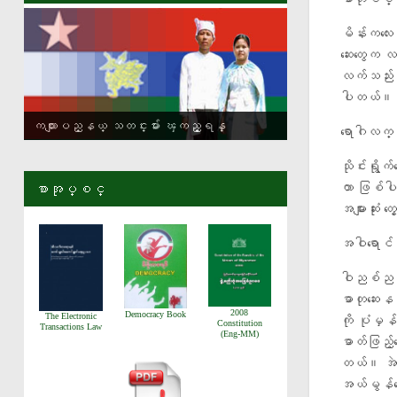
မိန်းကလေး
ဆေးတွေက 
လက်သည်းကိ
ပါတယ်။
ကရင္ျပည္နယ္ သတင္းမ်ား ၾကည့္ရန္
ရောဂါလက္
သိုင်းရွို
တာ ဖြစ်ပါ
စာအုပ္စင္
အများဆုံ
အဝါရောင်
ဝါညစ်ညစ်လ
ဓာတုဆေးနည်
2008
Democracy Book
The Electronic
ကို ပုံမှန
Constitution
Transactions Law
(Eng-MM)
ဓာတ်ဖြည့်
တယ်။ အဲဒ
အယ်မွန်စေ