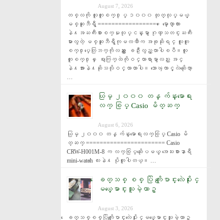
August 7, 2026
တစ္လကို လူတူစက္႐ုပ္ ၁၀၀၀ ထုတ္လုပ္မယ့္ 
မစ္ဆူဘီရွီ ================== ေမာ္ေတာ္ကား
နဲ႔အႀကီးစားစက္မႈလုပ္ငန္းမွာ ဂုဏ္သတင္းႀကီး
မားလွတဲ့ မစ္ဆူဘီရွီကုမၸဏီက အခုဆိုရင္ လူတူ
စက္႐ုပ္ေတြဘက္ကိုလည္း ေျခဦးလွည့္လာပါၿပီ။လူ
တူစက္႐ုပ္ ေဈးကြက္ထဲကိုဝင္လာရာမွာလည္း အင္
နဲ႔အားနဲ႔ဆိုသလိုဝင္လာတာပါ။ ဘာေၾကာင့္လဲဆိုေတာ့ 
…
ယြမ္ ၂၀၀၀ တန္ က်န္းမာေရး
လက္ စြပ္ Casio မိတ္ဆက္
August 6, 2026
ယြမ္ ၂၀၀၀ တန္ က်န္းမာေရးလက္စြပ္ Casio မိ
တ္ဆက္ ======================= Casio 
CRW-H001M-8 က လက္စြပ္ဆိုေပမယ့္ အေသးစားနာရီ 
mini-watch ေလးနဲ႔ ပိုတူပါတယ္။ …
ေခတ္သစ္ စစ္ ပြဲ ကိုေျပာင္းလဲေပးႏိုင္
မယ့္ေမာင္းသူမဲ့ယာဥ္
August 3, 2026
ေခတ္သစ္စစ္ပြဲကိုေျပာင္းလဲေပးႏိုင္မယ့္ေမာင္းသူမဲ့ယာဥ္ 