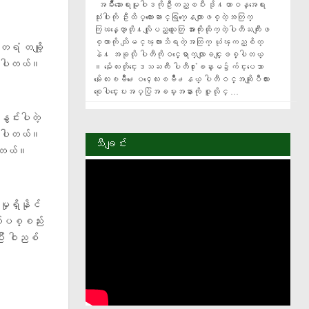
  အမ်ဳိးသားေရးမူဝါဒကိုဦးတည္ၿပီး ဒို႔တာဝန္အေရး
သံုးပါးကို ဦးထိပ္ထားေဆာင္ရြက္ေနတာျဖစ္တဲ့အတြက္ 
ကြၽန္ေတာ္တို႔လိုျပည္သူေတြ အားကိုးထိုက္တဲ့ပါတီႀကီးျဖ
စ္တာကို သိျမင္ၾကားသိရတဲ့အတြက္ ယံုၾကည္စိတ္
တရံ တချို့
နဲ႔ အခုလို ပါတီကိုဝင္ေရာက္လာျခင္းျဖစ္ပါတယ္​
်စေပါတယ်။
။ မႏၲေလးတိုင္းေဒသႀကီး ပါတီ႐ံုးခန္းမ၌က်င္းပေသာ 
မႏၲေလးၿမိဳ႕ေပၚေလးၿမိဳ႕နယ္ ပါတီဝင္အဆုိျပဳလႊာ
စုေပါင္းေပးအပ္ပြဲအခမ္းအနားကုိ ဇူလိုင္ …
ွင်းပါတဲ့
းစေပါတယ်။
သီချင်း
ပါတယ်။
ှုရှိနိုင်
ွတ်ပစ္စည်း
ပြီး ဝါညစ်