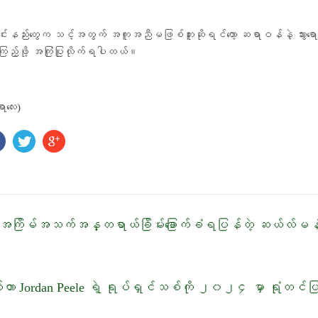
င်းနည်းတွေက သင့်အတွက် အကူအညီမဖြစ်ဘူးဆိုရင်တော့ ဆရာဝန်နဲ့ သွားရေ
ြည့်ဖို့ အကြုံပြုလိုက်ရပါတယ်။
ရာလေး)
ကြိမ်အသက်အန္တရာယ်ခြိမ်းခြောက်ခံရပြန်တဲ့ ဆယ်လ်မန
က်တာ Jordan Peele ရဲ့ ရုပ်ရှင်သစ်ကို ၂၀၂၄ မှာ ရုံတင