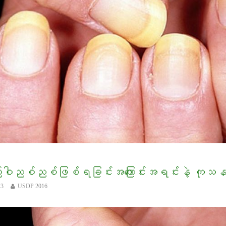
းႏွင့္ ေဆးဝါးပစၥည္းမ်ားအား ျပည္ခိုင္ၿဖိဳးပါတီမွ လႉဒါန္း
ီက ကူညီေထာက္ပံ့
ဝါညစ်ညစ်ဖြစ်ရခြင်းအကြောင်းအရင်းနဲ့ ကုသန
23
USDP 2016