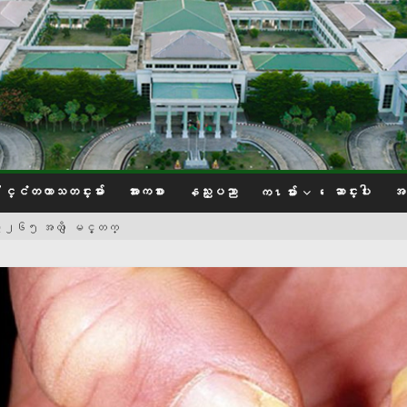
ႏိုင္ငံတကာသတင္းမ်ား
အားကစား
နည္းပညာ
ေဆာင္းပါး
အင
က႑မ်ား
၀ မွ ၂၆၅ အထိ ျမင့္တက္
ဆူဘီရွီ
န္ပီယံ ‌Joshua Van
်ဳပ္ဆို
ခတ္ကစားနည္း၌ ေငြ တံဆိပ္ဆုမ်ားအသီးသီး ဆြတ္ခူး