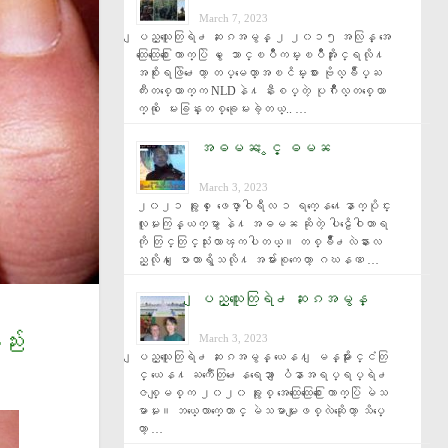
March 7, 2023
ျပည္သူေတြရဲ႕ ဆႏၵအမွန္ ၂ ၂၀၁၅ အလြန္ အေ
ထြေထြေ႐ြးေကာက္ပြဲ မွ ေသာင္ၿပိဳကမ္းၿပိဳအႏိုင္ရလို႔ 
အစိုးရဖြဲ႕ေတာ့ တပ္မေတာ္အၿငိမ္းစား ဗိုလ္ခ်ဳပ္ႀ
ကီးတစ္ေယာက္က NLDနဲ႔ နီးစပ္တဲ့ ပုဂၢိဳလ္တစ္ေယာ
က္ကို ေမးခြန္းတစ္ခုေမးခဲ့တယ္.. …
အဓမၼ ႏွင့္ ဓမၼ
March 3, 2023
၂၀၂၁ ခုႏွစ္ ေဖေဖာ္ဝါရီလ ၁ ရက္ေန႔ေနာက္ပိုင္း 
လူမႈကြန္ယက္မွာ နဲ႔ အဓမၼ ဆိုတဲ့ ပါဠိေဝါဟာရ
ကို တြင္တြင္သုံးလာၾကပါတယ္။ တစ္ခ်ိဳ႕လဲနားလ
ည္လို႔ ေျပာတာရွိသလို႔ အမ်ားစုကေတာ့ ဂဃနဏ …
ျပည္သူေတြရဲ႕ ဆႏၵအမွန္
ည်း
March 3, 2023
ျပည္သူေတြရဲ႕ ဆႏၵအမွန္ ယေန႔ ျမန္မာႏိုင္ငံတြ
င္ ယေန႔ ႀကဳံေတြ႕ေနရေသာ ျပႆနာအရပ္ရပ္ရဲ႕ 
ဇစ္ျမစ္က ၂၀၂၀ ခုႏွစ္ အေထြေထြေ႐ြးေကာက္ပြဲ မဲသ
မာမႈ။ ဘယ္ေလာက္ေတာင္ မဲသမာမႈျဖစ္လဲဆိုေတာ့ သိပ္ေ
တာ့ …