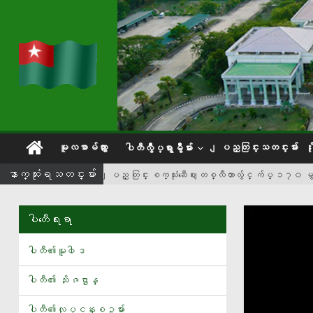
မူလစာမ်က္ႏွာ
ျပည္တြင္းသတင္းမ်ား
ပါတီလွဳပ္ရွားမွဳမ်ား
ေနာက္ဆံုးရသတင္းမ်ား
ျပည္ တြင္း စက္သုံးဆီေဈး တစ္လီတာလွ်င္ က်ပ္ ၁၇
တစ္လကို လူတူစက္႐ုပ္ ၁၀၀၀ ထုတ္လုပ္မယ့္ မစ္
UFC 331 ၿပိဳင္ ပြဲ မွာ ထိပ္ဆုံးေခါင္ ပြဲ ႀကီးအျဖစ္ ထိုး ရ ေတာ့ မယ့္ လက္ရွိ ခ်
ပါတီေရးရာ
ယြမ္ ၂၀၀၀ တန္ က်န္းမာေရး လက္ စြပ္ Casio မိတ္ဆက္
ပါတီ၏မူ၀ါဒ
ႏိုင္ငံေတာ္သမၼတ ထိုင္းႏိုင္ငံသို႔ ေရာက္ရွိ
ပါတီ၏ သႏိၷဌာန္
ေလ့က်င့္ေရး ဝတ္စုံ အ တြ က္ ေပါင္ သန္း ၂၀ တန္ စ ပြ န္ဆာ စာခ်ဳပ္ကို မန္ယူ ခ
ျမန္မာ့လက္ေ႐ြးစင္ အမ်ိဳးသားအသင္းႏွင့္ အမ်ိဳးသမီးအသင္းတို႔ ကြင္း သြင္း ျခင္း
ပါတီ၏လုပ္ငန္းစဥ္မ်ား