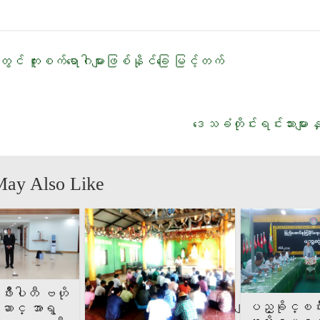
းတွင် ကူးစက်ရောဂါများဖြစ်နိုင်ခြေ မြင့်တက်
ဒေသခံတိုင်းရင်းသားများနှင
May Also Like
ိဳးပါတီ ဗဟို
ျပည္ခိုင္ၿဖိ
ဆာင္ အာရွ