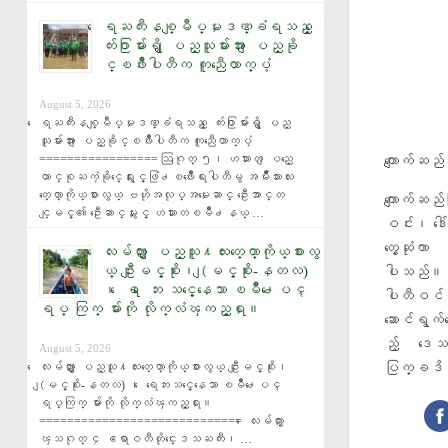
ေရႀကီးနစ္ျမဳပ္မႈဒဏ္ခံရသည့္ ေ
က်း႐ြာမ်ားရွိ ျပည္သူမ်ားအား ျပည္ခို
င္ၿဖိဳးပါတီက ကူညီေထာက္ပံ့
August 5, 2026
ေရႀကီးနစ္ျမဳပ္မႈဒဏ္ခံရသည့္ ေက်း႐ြာမ်ားရွိ ျပည္
သူမ်ားအား ျပည္ခိုင္ၿဖိဳးပါတီက ကူညီေထာက္ပံ့ 
================= ဩဂုတ္ ၅၊ ဟသၤာတ ျပည္ေ
ကျောက်ဆည်
ထာင္စုႀကံ့ခိုင္ေရးႏွင့္ဖြံ႕ၿဖိဳးေရးပါတီမွ အမ်ိဳးသားလႊ
တ္ေတာ္ကိုယ္စားလွယ္ ဗဟိုအလုပ္အမႈေဆာင္ ဦးေအာင္တ
ကျောက်ဆည်
င္ျမင့္၏ ဦးေဆာင္မႈႏွင့္ ဟသၤာတၿမိဳ႕နယ္ …
ဝင်း၊ ဒေါ
တွေ့ဆုံကာ
ေလးမ်က္ႏွာ ျပည္သူ႔လႊတ္ေတာ္ကိုယ္စားလွ
ယ္ ဦးျမင့္စိုး၊ (ျမင့္စိုး-နတလ)
ပါသည်။ ၎
၊ ေရ ေဘး သင့္ေနေသာ ၿမိဳ႕ေပၚ
ပါတီဝင်အသ
ရပ္ ကြက္ မ်ားကို လိုက္လံၾကည့္ရႈ။
ဆောင်ရွက်ပ
ည့် ဒေသခ
August 5, 2026
ပြက္ခဒိန
ေလးမ်က္ႏွာ ျပည္သူ႔လႊတ္ေတာ္ကိုယ္စားလွယ္ ဦးျမင့္စိုး၊ 
(ျမင့္စိုး-နတလ) ၊ ေရေဘးသင့္ေနေသာ ၿမိဳ႕ေပၚ 
ရပ္ကြက္ မ်ားကို လိုက္လံၾကည့္ရႈ။ 
============================= ေလးမ်က္ႏွာ 
ၾသဂုတ္ ၄ ဧရာဝတီတိုင္းေဒသႀကီး၊ …