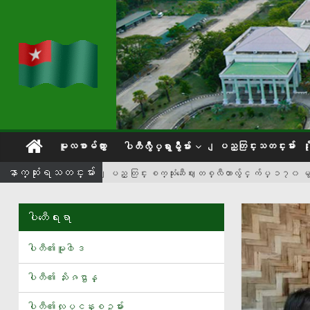
မူလစာမ်က္ႏွာ
ျပည္တြင္းသတင္းမ်ား
ပါတီလွဳပ္ရွားမွဳမ်ား
ေနာက္ဆံုးရသတင္းမ်ား
ျပည္ တြင္း စက္သုံးဆီေဈး တစ္လီတာလွ်င္ က်ပ္ ၁၇
တစ္လကို လူတူစက္႐ုပ္ ၁၀၀၀ ထုတ္လုပ္မယ့္ မစ္
UFC 331 ၿပိဳင္ ပြဲ မွာ ထိပ္ဆုံးေခါင္ ပြဲ ႀကီးအျဖစ္ ထိုး ရ ေတာ့ မယ့္ လက္ရွိ ခ်
ပါတီေရးရာ
ယြမ္ ၂၀၀၀ တန္ က်န္းမာေရး လက္ စြပ္ Casio မိတ္ဆက္
ပါတီ၏မူ၀ါဒ
ႏိုင္ငံေတာ္သမၼတ ထိုင္းႏိုင္ငံသို႔ ေရာက္ရွိ
ပါတီ၏ သႏိၷဌာန္
ေလ့က်င့္ေရး ဝတ္စုံ အ တြ က္ ေပါင္ သန္း ၂၀ တန္ စ ပြ န္ဆာ စာခ်ဳပ္ကို မန္ယူ ခ
ျမန္မာ့လက္ေ႐ြးစင္ အမ်ိဳးသားအသင္းႏွင့္ အမ်ိဳးသမီးအသင္းတို႔ ကြင္း သြင္း ျခင္း
ပါတီ၏လုပ္ငန္းစဥ္မ်ား