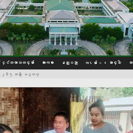
ႏိုင္ငံတကာသတင္းမ်ား
အားကစား
နည္းပညာ
ေဆာင္းပါး
အင
က႑မ်ား
၀ မွ ၂၆၅ အထိ ျမင့္တက္
ဆူဘီရွီ
န္ပီယံ ‌Joshua Van
်ဳပ္ဆို
ခတ္ကစားနည္း၌ ေငြ တံဆိပ္ဆုမ်ားအသီးသီး ဆြတ္ခူး