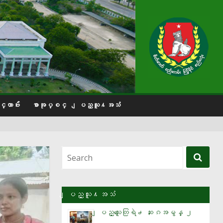
္တာဗ်ဴး
စာအုပ္စင္
ျပည္သူ႔အသံ
ျပည္သူ႔အသံ
ျပည္သူေတြရဲ႕ ဆႏၵအမွန္ ၂