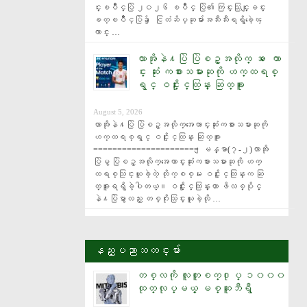
င္းၿပိဳင္ပြဲ ၂၀၂၆ ၿပိဳင္ ပြဲ၏ ကြင္းသြင္းျခင္း
ခတ္ၿပိဳင္ပြဲ၌ ေငြတံဆိပ္ဆုမ်ားအသီးသီးရရွိခဲ့ေၾ
ကာင္း …
လာအိုနဲ႔ပြဲ ပြဲစဥ္အလိုက္ အ ေကာ
င္း ဆုံး ကစားသမားဆုကို ဟက္ထရစ္
ရွင္ ဝင္းႏိုင္ထြန္း ဆြတ္ခူး
August 5, 2026
လာအိုနဲ႔ပြဲ ပြဲစဥ္အလိုက္အေကာင္းဆုံးကစားသမားဆုကို 
ဟက္ထရစ္ရွင္ ဝင္းႏိုင္ထြန္း ဆြတ္ခူး 
====================== ျမန္မာ(၇-၂)လာအို
ပြဲမွ ပြဲစဥ္အလိုက္အေကာင္းဆုံးကစားသမားဆုကို ဟက္
ထရစ္သြင္းယူခဲ့တဲ့ တိုက္စစ္မႉး ဝင္းႏိုင္ထြန္းက ဆြ
တ္ခူးရရွိခဲ့ပါတယ္။ ဝင္းႏိုင္ထြန္းဟာ ဖိလစ္ပိုင္
နဲ႔ပြဲမွာလည္း တစ္ဂိုးသြင္းယူခဲ့လို …
နည္းပညာသတင္းမ်ား
တစ္လကို လူတူစက္႐ုပ္ ၁၀၀၀
ထုတ္လုပ္မယ့္ မစ္ဆူဘီရွီ