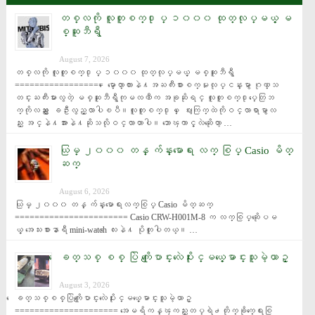
တစ္လကို လူတူစက္႐ုပ္ ၁၀၀၀ ထုတ္လုပ္မယ့္ မ
စ္ဆူဘီရွီ
August 7, 2026
တစ္လကို လူတူစက္႐ုပ္ ၁၀၀၀ ထုတ္လုပ္မယ့္ မစ္ဆူဘီရွီ 
================== ေမာ္ေတာ္ကားနဲ႔အႀကီးစားစက္မႈလုပ္ငန္းမွာ ဂုဏ္သ
တင္းႀကီးမားလွတဲ့ မစ္ဆူဘီရွီကုမၸဏီက အခုဆိုရင္ လူတူစက္႐ုပ္ေတြဘ
က္ကိုလည္း ေျခဦးလွည့္လာပါၿပီ။လူတူစက္႐ုပ္ ေဈးကြက္ထဲကိုဝင္လာရာမွာလ
ည္း အင္နဲ႔အားနဲ႔ဆိုသလိုဝင္လာတာပါ။ ဘာေၾကာင့္လဲဆိုေတာ့ …
ယြမ္ ၂၀၀၀ တန္ က်န္းမာေရး လက္ စြပ္ Casio မိတ္
ဆက္
August 6, 2026
ယြမ္ ၂၀၀၀ တန္ က်န္းမာေရးလက္စြပ္ Casio မိတ္ဆက္ 
======================= Casio CRW-H001M-8 က လက္စြပ္ဆိုေပမ
ယ့္ အေသးစားနာရီ mini-watch ေလးနဲ႔ ပိုတူပါတယ္။ …
ေခတ္သစ္ စစ္ ပြဲ ကိုေျပာင္းလဲေပးႏိုင္မယ့္ေမာင္းသူမဲ့ယာဥ္
August 3, 2026
ေခတ္သစ္စစ္ပြဲကိုေျပာင္းလဲေပးႏိုင္မယ့္ေမာင္းသူမဲ့ယာဥ္ 
===================== အေမရိကန္ၾကည္းတပ္ရဲ႕တိုက္ခိုက္ေရးစြ