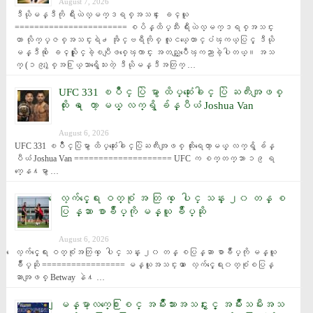
August 7, 2026
ဒီယိုမန္ဒီကို ရီးယဲလ္မက္ဒရစ္အသင္း ေခၚယူ 
======================= စပိန္ထိပ္သီး ရီးယဲလ္မက္ဒရစ္အသင္း
ဟာ လိုက္ပ္ဇစ္အသင္းရဲ႕ အိုင္ဗရီကိုစ္ လူငယ္ေတာင္ပံၾကယ္ပြင့္ ဒီယို
မန္ဒီကို ေခၚယူႏိုင္ခဲ့ၿပီျဖစ္ေၾကာင္း အတည္ျပဳေၾကညာခဲ့ပါတယ္။ အသ
က္ (၁၉)ႏွစ္အ႐ြယ္သာရွိေသးတဲ့ ဒီယိုမန္ဒီအတြက္ …
UFC 331 ၿပိဳင္ ပြဲ မွာ ထိပ္ဆုံးေခါင္ ပြဲ ႀကီးအျဖစ္
ထိုး ရ ေတာ့ မယ့္ လက္ရွိ ခ်န္ပီယံ ‌Joshua Van
August 6, 2026
UFC 331 ၿပိဳင္ပြဲမွာ ထိပ္ဆုံးေခါင္ပြဲႀကီးအျဖစ္ ထိုးရေတာ့မယ့္ လက္ရွိ ခ်န္
ပီယံ ‌Joshua Van ==================== UFC က စက္တက္ဘာ ၁၉ ရ
က္ေန႔မွာ …
ေလ့က်င့္ေရး ဝတ္စုံ အ တြ က္ ေပါင္ သန္း ၂၀ တန္ စ
ပြ န္ဆာ စာခ်ဳပ္ကို မန္ယူ ခ်ဳပ္ဆို
August 6, 2026
ေလ့က်င့္ေရး ဝတ္စုံအတြက္ ေပါင္ သန္း ၂၀ တန္ စပြန္ဆာ စာခ်ဳပ္ကို မန္ယူ 
ခ်ဳပ္ဆို ================= မန္ယူအသင္းဟာ ေလ့က်င့္ေရး၀တ္စုံစပြန္
ဆာအျဖစ္ Betway နဲ႔ …
ျမန္မာ့လက္ေ႐ြးစင္ အမ်ိဳးသားအသင္းႏွင့္ အမ်ိဳးသမီးအသ