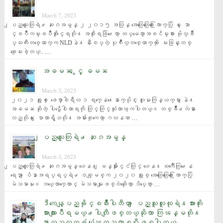
March 7, 2023
ျပည္သူေတြရဲ႕ ဆႏၵအမွန္ ၂ ၂၀၁၅ အလြန္ အေထြေထြေ႐ြးေကာက္ပြဲ မွ ေသာ
င္ၿပိဳကမ္းၿပိဳအႏိုင္ရလို႔ အစိုးရဖြဲ႕ေတာ့ တပ္မေတာ္အၿငိမ္းစား ဗိုလ္ခ်ဳ
ပ္ႀကီးတစ္ေယာက္က NLDနဲ႔ နီးစပ္တဲ့ ပုဂၢိဳလ္တစ္ေယာက္ကို ေမးခြန္းတစ္
ခုေမးခဲ့တယ္.. …
အဓမၼ ႏွင့္ ဓမၼ
March 3, 2023
၂၀၂၁ ခုႏွစ္ ေဖေဖာ္ဝါရီလ ၁ ရက္ေန႔ေနာက္ပိုင္း လူမႈကြန္ယက္မွာ နဲ႔ 
အဓမၼ ဆိုတဲ့ ပါဠိေဝါဟာရကို တြင္တြင္သုံးလာၾကပါတယ္။ တစ္ခ်ိဳ႕လဲနား
လည္လို႔ ေျပာတာရွိသလို႔ အမ်ားစုကေတာ့ ဂဃနဏ …
ျပည္သူေတြရဲ႕ ဆႏၵအမွန္
March 3, 2023
ျပည္သူေတြရဲ႕ ဆႏၵအမွန္ ယေန႔ ျမန္မာႏိုင္ငံတြင္ ယေန႔ ႀကဳံေတြ႕ေန
ရေသာ ျပႆနာအရပ္ရပ္ရဲ႕ ဇစ္ျမစ္က ၂၀၂၀ ခုႏွစ္ အေထြေထြေ႐ြးေကာက္ပြဲ 
မဲသမာမႈ။ ဘယ္ေလာက္ေတာင္ မဲသမာမႈျဖစ္လဲဆိုေတာ့ သိပ္ေတာ့ …
ဒီကေန့ျပည္ခုိင္ၿဖိဳးပါတီဟာ ျပည္သူလူထုရဲ႔အားကိုး
အားထားျပဳရမယ္႕ပါတီျဖစ္တယ္ဆိုတာ ကြၽန္မတို႔
နားလည္လက္ခံယုံၾကည္လာၿပီျဖစ္ပါတယ္