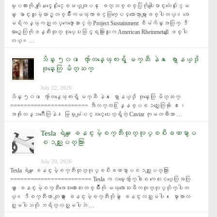
မ္းပကားကို တိုးျမႇင့္ေပးႏိုင္ေစမယ့္အျပင္ ေခတ္သစ္စစ္ပြဲကိုပါေျပာင္းလဲေပးႏိုင္မ
ယ့္ ေမာင္းသူမဲ့ယာဥ္တစ္မ်ိဳးကမၾကာခင္ထြက္ေပၚလာေတာ့မွာျဖစ္ပါတယ္။ အေ
မရိကန္ၾကည္းတပ္ကေဖာ္ေဆာင္တဲ့ Project Sustainment စီမံကိန္းအတြက္ ဒီ
ယာဥ္ေတြကိုဖန္တီးထုတ္ လုပ္ေပးခြင့္ရသြားသူက American Rheinmetall ျဖစ္ပါ
တယ္။ …
သိန္း ၅၀၀ ေက်ာ္တန္ေၾကးရွိ မက္ဆီ နဲ႔ ေရာ္နယ္ဒို
ဖုန္းေတြ မိတ္ဆက္
July 22, 2026
သိန္း ၅၀၀ ေက်ာ္တန္ေၾကးရွိ မက္ဆီ နဲ႔ ေရာ္နယ္ဒို ဖုန္းေတြ မိတ္ဆက္ 
======================= အီလက္ထ႐ြန္နစ္ပစၥည္းေတြကို ေ႐ႊ၊ 
အဖိုးတန္သတၱဳေတြနဲ႔ မြမ္းမံျပင္ဆင္ေပးေလ့ရွိတဲ့ Caviar ကုမၸဏီဟာ …
Tesla ရဲ႕‌ေျခနင္းမဲ့စက္ဘီးထုတ္လုပ္ၿပီးခဏမွာပ
စၥည္းျပတ္သြား
July 20, 2026
Tesla ရဲ႕‌ေျခနင္းမဲ့စက္ဘီးထုတ္လုပ္ၿပီးခဏမွာပစၥည္းျပတ္သြား 
======================== Tesla က လမ္းေလွ်ာက္ခါစ ကေလးငယ္ေတြအတြ
က္ ေျခနင္းမဲ့စက္ဘီးအေသးစားေလးတစ္မ်ိဳးကို မၾကာေသးမီကထုတ္လုပ္လိုက္ပါတ
ယ္။ ဒီစက္ဘီးဟာ တျခား ေျခနင္းမဲ့စက္ဘီးလိုပဲ ေျခနင္းလည္းမပါ၊ ေမာ္တာလ
ည္းမပါသလို ဘရိတ္လည္းမပါဘဲ …