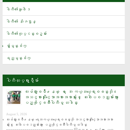
UFC 331 ၿပိဳင္ ပြဲ မွာ ထိပ္ဆုံးေခါင္ ပြဲ ႀကီးအျဖစ္ ထိုး ရ ေတာ့ မယ့္ လက္ရွိ
ပါတီ၏မူ၀ါဒ
ခ်န္ပီယံ ‌Joshua Van
ယြမ္ ၂၀၀၀ တန္ က်န္းမာေရး လက္ စြပ္ Casio မိတ္ဆက္
ပါတီ၏ သႏိၷဌာန္
ႏိုင္ငံေတာ္သမၼတ ထိုင္းႏိုင္ငံသို႔ ေရာက္ရွိ
ပါတီ၏လုပ္ငန္းစဥ္မ်ား
ေလ့က်င့္ေရး ဝတ္စုံ အ တြ က္ ေပါင္ သန္း ၂၀ တန္ စ ပြ န္ဆာ စာခ်ဳပ္ကို မ
န္ယူ ခ်ဳပ္ဆို
ေမွ်ာ္မွန္းခ်က္
ျမန္မာ့လက္ေ႐ြးစင္ အမ်ိဳးသားအသင္းႏွင့္ အမ်ိဳးသမီးအသင္းတို႔ ကြင္း သြင္း ျခ
ရည္မွန္းခ်က္
င္းခတ္ကစားနည္း၌ ေငြ တံဆိပ္ဆုမ်ားအသီးသီး ဆြတ္ခူး
ေလးမ်က္ႏွာၿမိဳ႕နယ္ ေရ ေဘး ကယ္ဆယ္ေရးစခန္းသို႔ အသင့္စားသုံးႏိုင္ေသာအစား
အစာမ်ားႏွင့္ ေဆးဝါးပစၥည္းမ်ားအား ျပည္ခိုင္ၿဖိဳးပါတီမွ လႉဒါန္း
ပါတီလႈပ္ရွားမွဳမ်ား
ေရႀကီးနစ္ျမဳပ္မႈဒဏ္ခံရသည့္ ေက်း႐ြာမ်ားရွိ ျပည္သူမ်ားအား ျပည္ခိုင္ၿဖိဳး
ေလးမ်က္ႏွာၿမိဳ႕နယ္ ေရ ေဘး ကယ္ဆယ္ေရးစခန္းသို႔
ပါတီက ကူညီေထာက္ပံ့
အသင့္စားသုံးႏိုင္ေသာအစားအစာမ်ားႏွင့္ ေဆးဝါးပစၥည္းမ်ားအား ျ
ဒီယိုမန္ဒီကို ရီးယဲလ္မက္ဒရစ္အသင္း ေခၚယူ
ပည္ခိုင္ၿဖိဳးပါတီမွ လႉဒါန္း
August 5, 2026
ေလးမ်က္ႏွာၿမိဳ႕နယ္ ေရေဘးကယ္ဆယ္ေရးစခန္းသို အသင့္စားသုံးႏိုင္ေသာအစားအစာ
မ်ားႏွင့္ ေဆးဝါးပစၥည္းမ်ားအား ျပည္ခိုင္ၿဖိဳးပါတီမွ လႉဒါန္း 