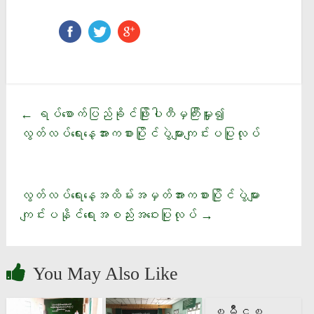
ရပ်စောက်ပြည်ခိုင်ဖြိုးပါတီမှကြီးမှူး၍
←
လွတ်လပ်ရေးနေ့အားကစားပြိုင်ပွဲများကျင်းပပြုလုပ်
လွတ်လပ်ရေးနေ့အထိမ်းအမှတ်အားကစားပြိုင်ပွဲများ
ကျင်းပနိုင်ရေးအစည်းအဝေးပြုလုပ်
→
You May Also Like
ၿမိဳင္ၿ