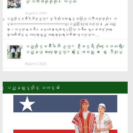
ယ္ ဝတၳဳအစုစုတို႔ ကပ္လႉ
August 5, 2026
ျပည္ခိုင္ၿဖိဳးပါတီဒုဥကၠ႒မွ ဝါဆိုသကၤန္းႏွင့္ လႉဖြယ္ ဝတၳဳအစုစုတို႔ က
ပ္လႉ ========================= (ျပည္တြင္း)ၾသဂုတ္ ၄ ေနျပည္ေ
တာ္ ၊တပ္ကုန္းၿမိဳ႕နယ္ အေနာ္ရထာရပ္ကြက္ ၿမိဳ႕ေရွ႕စႏၵာ႐ုံဘုန္းေ
တာ္ႀကီးေက်ာင္းမွ သက္ေတာ္ရွည္ ဆရာေတာ္ဘုရားႀကီးအား ၾသဂုတ္လ …
ျပည္ခိုင္ၿဖိဳးပါတီ ဥကၠ႒ ဦးခင္ရီ တိုင္းေဒသႀကီး/ျ
ပည္နယ္ လႊတ္ေတာ္ဥကၠ႒မ်ားႏွင့္ အစည္း အ ေဝး ျပဳလုပ္
August 3, 2026
ျပည္နယ္ႏွင့္တိုင္း သတင္းမ်ား