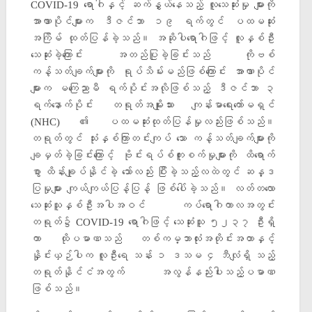
COVID-19 ရောဂါနှင့် ဆက်နွှယ်နေသည့် လူသေဆုံးမှု များကို
အာဏာပိုင်များက ဒီဇင်ဘာ ၁၉ ရက်တွင် ပထမဆုံး
အကြိမ် ထုတ်ပြန်ခဲ့သည်။ အဆိုပါရောဂါဖြင့် လူနှစ်ဦး
သေဆုံးခဲ့ကြောင်း အတည်ပြုခဲ့ခြင်းသည် ကိုဗစ်
ကန့်သတ်ချက်များကို ရုပ်သိမ်းမည်ဖြစ်ကြောင်း အာဏာပိုင်
များက မကြေညာမီ ရက်ပိုင်းအလိုဖြစ်သည့် ဒီဇင်ဘာ ၃
ရက်နောက်ပိုင်း တရုတ်အမျိုးသား ကျန်းမာရေးကော်မရှင်
(NHC) ၏ ပထမဆုံးထုတ်ပြန်မှုလည်းဖြစ်သည်။
တရုတ်တွင် သုံးနှစ်ကြာတင်းကျပ် သော ကန့်သတ်ချက်များကို
ချမှတ်ခဲ့ခြင်းကြောင့် ဗိုင်းရပ်စ်ကူးစက်မှုများကို ထိရောက်
စွာ ထိန်းချုပ်နိုင်ခဲ့ သော်လည်း ပြီးခဲ့သည့်လထဲတွင် ဆန္ဒ
ပြမှုများ ကျယ်ကျယ်ပြန့်ပြန့် ဖြစ်ပေါ်ခဲ့သည်။ လတ်တလော
သေဆုံးသူနှစ်ဦးအပါအဝင် ကပ်ရောဂါကာလအတွင်း
တရုတ်၌ COVID-19 ရောဂါဖြင့် သေဆုံးသူ ၅၂၃၇ ဦးရှိ
ကာ ထိုပမာဏသည် တစ်ကမ္ဘာလုံးအတိုင်းအတာနှင့်
နှိုင်းယှဉ်ပါက လူဦးရေ သန်း ၁ ဒသမ ၄ ဘီလျံရှိ သည့်
တရုတ်နိုင်ငံအတွက် အလွန်နည်းပါးသည့်ပမာဏ
ဖြစ်သည်။