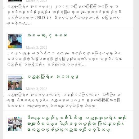
March 7, 2023
ျပည္သူေတြရဲ႕ ဆႏၵအမွန္ ၂ ၂၀၁၅ အလြန္ အေထြေထြေ႐ြးေကာက္ပြဲ မွ ေသာ
င္ၿပိဳကမ္းၿပိဳအႏိုင္ရလို႔ အစိုးရဖြဲ႕ေတာ့ တပ္မေတာ္အၿငိမ္းစား ဗိုလ္ခ်ဳ
ပ္ႀကီးတစ္ေယာက္က NLDနဲ႔ နီးစပ္တဲ့ ပုဂၢိဳလ္တစ္ေယာက္ကို ေမးခြန္းတစ္
ခုေမးခဲ့တယ္.. …
အဓမၼ ႏွင့္ ဓမၼ
March 3, 2023
၂၀၂၁ ခုႏွစ္ ေဖေဖာ္ဝါရီလ ၁ ရက္ေန႔ေနာက္ပိုင္း လူမႈကြန္ယက္မွာ နဲ႔ 
အဓမၼ ဆိုတဲ့ ပါဠိေဝါဟာရကို တြင္တြင္သုံးလာၾကပါတယ္။ တစ္ခ်ိဳ႕လဲနား
လည္လို႔ ေျပာတာရွိသလို႔ အမ်ားစုကေတာ့ ဂဃနဏ …
ျပည္သူေတြရဲ႕ ဆႏၵအမွန္
March 3, 2023
ျပည္သူေတြရဲ႕ ဆႏၵအမွန္ ယေန႔ ျမန္မာႏိုင္ငံတြင္ ယေန႔ ႀကဳံေတြ႕ေန
ရေသာ ျပႆနာအရပ္ရပ္ရဲ႕ ဇစ္ျမစ္က ၂၀၂၀ ခုႏွစ္ အေထြေထြေ႐ြးေကာက္ပြဲ 
မဲသမာမႈ။ ဘယ္ေလာက္ေတာင္ မဲသမာမႈျဖစ္လဲဆိုေတာ့ သိပ္ေတာ့ …
ဒီကေန့ျပည္ခုိင္ၿဖိဳးပါတီဟာ ျပည္သူလူထုရဲ႔အားကိုး
အားထားျပဳရမယ္႕ပါတီျဖစ္တယ္ဆိုတာ ကြၽန္မတို႔
နားလည္လက္ခံယုံၾကည္လာၿပီျဖစ္ပါတယ္