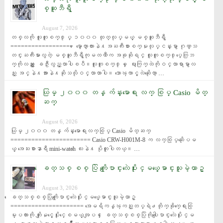
စ္ဆူဘီရွီ
August 7, 2026
တစ္လကို လူတူစက္႐ုပ္ ၁၀၀၀ ထုတ္လုပ္မယ့္ မစ္ဆူဘီရွီ 
================== ေမာ္ေတာ္ကားနဲ႔အႀကီးစားစက္မႈလုပ္ငန္းမွာ ဂုဏ္သ
တင္းႀကီးမားလွတဲ့ မစ္ဆူဘီရွီကုမၸဏီက အခုဆိုရင္ လူတူစက္႐ုပ္ေတြဘ
က္ကိုလည္း ေျခဦးလွည့္လာပါၿပီ။လူတူစက္႐ုပ္ ေဈးကြက္ထဲကိုဝင္လာရာမွာလ
ည္း အင္နဲ႔အားနဲ႔ဆိုသလိုဝင္လာတာပါ။ ဘာေၾကာင့္လဲဆိုေတာ့ …
ယြမ္ ၂၀၀၀ တန္ က်န္းမာေရး လက္ စြပ္ Casio မိတ္
ဆက္
August 6, 2026
ယြမ္ ၂၀၀၀ တန္ က်န္းမာေရးလက္စြပ္ Casio မိတ္ဆက္ 
======================= Casio CRW-H001M-8 က လက္စြပ္ဆိုေပမ
ယ့္ အေသးစားနာရီ mini-watch ေလးနဲ႔ ပိုတူပါတယ္။ …
ေခတ္သစ္ စစ္ ပြဲ ကိုေျပာင္းလဲေပးႏိုင္မယ့္ေမာင္းသူမဲ့ယာဥ္
August 3, 2026
ေခတ္သစ္စစ္ပြဲကိုေျပာင္းလဲေပးႏိုင္မယ့္ေမာင္းသူမဲ့ယာဥ္ 
===================== အေမရိကန္ၾကည္းတပ္ရဲ႕တိုက္ခိုက္ေရးစြ
မ္းပကားကို တိုးျမႇင့္ေပးႏိုင္ေစမယ့္အျပင္ ေခတ္သစ္စစ္ပြဲကိုပါေျပာင္းလဲေပးႏိုင္မ