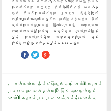
ဒီဇင်ဘာ ၁၈ ရက်က ရောဂါလက္ခဏာပြသသည့် ကိုဗစ်
ကူးစက်ခံရသူ ၁၉၉၅ ဦးရှိခဲ့ကြောင်းနှင့် ယမန်နေ့
တွင် ကိုဗစ်ကူးစက်ခံရသူ ၂၀၉၇ ဦးရှိခဲ့ကြောင်း
အမျိုးသားကျန်းမာရေးကော်မရှင်က ထုတ်ပြန်ခဲ့သည်။ ဗိုင်း
ရပ်စ်ကူးစက်မှုများသည် မြို့တော်ပေကျင်းရှိ စတော့ရှယ်ယာ
အရောင်းအဝယ်ပြုလုပ်ရာ အရပ်တွင် ကျယ်ကျယ်ပြန့်
ပြန့် ကူးစက်လျက်ရှိကာ ဘဏ္ဍာရေးဗဟိုချက် ရှန်
ဟိုင်း၌လည်း ကူးစက်နှုန်းမြန်ဆန် နေသည်။
ဗဟိုဘဏ်က နိုင်ငံခြားငွေလဲနှုန်း တစ်ဒေါ်လာ ကျပ်
←
၂၁၀၀ စျေး သတ်မှတ်ထားပြီး ပြင်ပစျေးကွက်တွင်
တစ်ဒေါ်လာ ကျပ် ၂၈၂၀ ဝန်းကျင်ရှိနေဟုသိရ