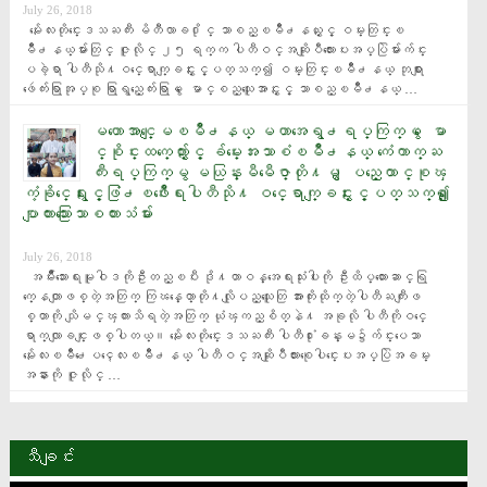
July 26, 2018
  မႏၲေလးတိုင္းေဒသႀကီး မိတီၴလာခ႐ိုင္ သာစည္ၿမိဳ႕နယ္ႏွင့္ ဝမ္းတြင္းၿ
မိဳ႕နယ္မ်ားတြင္ ဇူလိုင္ ၂၅ ရက္က ပါတီဝင္အဆိုျပဳလႊာေပးအပ္ပြဲမ်ားက်င္း
ပခဲ့ရာ ပါတီသို႔ဝင္ေရာက္ျခင္းႏွင့္ပတ္သက္၍ ဝမ္းတြင္းၿမိဳ႕နယ္ ဘုရားျ
ဖဴေက်းရြာအုပ္စု ရြာရွည္ေက်းရြာမွ ေမာင္စည္သူေအာင္ႏွင့္ သာစည္ၿမိဳ႕နယ္ …
မဟာေအာင္ေျမၿမိဳ႕နယ္ မဟာအေရွ႕ရပ္ကြက္မွ ေမာ
င္စုိင္းထက္ေက်ာ္ႏွင့္ ခ်မ္းေအးသာစံၿမိဳ႕နယ္ ကံေကာက္ႀ
ကီးရပ္ကြက္မွ မယြန္းမီမီေဇာ္တုိ႔မွ ျပည္ေထာင္စုၾ
ကံ့ခုိင္ေရးႏွင့္ဖြံ႕ၿဖိဳးေရးပါတီသုိ႔ ဝင္ေရာက္ျခင္းႏွင့္ပတ္သက္၍ ​ေျ
ပာျကားသြား​ေသာစကားသံမ်ား
July 26, 2018
  အမ်ဳိးသားေရးမူဝါဒကိုဦးတည္ၿပီး ဒို႔တာဝန္အေရးသံုးပါးကို ဦးထိပ္ထားေဆာင္ရြ
က္ေနတာျဖစ္တဲ့အတြက္ ကြၽန္ေတာ္တို႔လိုျပည္သူေတြ အားကိုးထိုက္တဲ့ပါတီႀကီးျဖ
စ္တာကို သိျမင္ၾကားသိရတဲ့အတြက္ ယံုၾကည္စိတ္နဲ႔ အခုလို ပါတီကိုဝင္ေ
ရာက္လာျခင္းျဖစ္ပါတယ္​။ မႏၲေလးတိုင္းေဒသႀကီး ပါတီ႐ံုးခန္းမ၌က်င္းပေသာ 
မႏၲေလးၿမိဳ႕ေပၚေလးၿမိဳ႕နယ္ ပါတီဝင္အဆုိျပဳလႊာစုေပါင္းေပးအပ္ပြဲအခမ္း
အနားကုိ ဇူလိုင္ …
သီချင်း