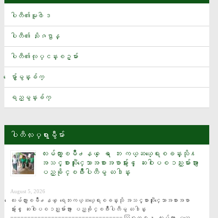
UFC 331 ၿပိဳင္ ပြဲ မွာ ထိပ္ဆုံးေခါင္ ပြဲ ႀကီးအျဖစ္ ထိုး ရ ေတာ့ မယ့္ လက္ရွိ
ပါတီ၏မူ၀ါဒ
ခ်န္ပီယံ ‌Joshua Van
ယြမ္ ၂၀၀၀ တန္ က်န္းမာေရး လက္ စြပ္ Casio မိတ္ဆက္
ပါတီ၏ သႏိၷဌာန္
ႏိုင္ငံေတာ္သမၼတ ထိုင္းႏိုင္ငံသို႔ ေရာက္ရွိ
ပါတီ၏လုပ္ငန္းစဥ္မ်ား
ေလ့က်င့္ေရး ဝတ္စုံ အ တြ က္ ေပါင္ သန္း ၂၀ တန္ စ ပြ န္ဆာ စာခ်ဳပ္ကို မ
န္ယူ ခ်ဳပ္ဆို
ေမွ်ာ္မွန္းခ်က္
ျမန္မာ့လက္ေ႐ြးစင္ အမ်ိဳးသားအသင္းႏွင့္ အမ်ိဳးသမီးအသင္းတို႔ ကြင္း သြင္း ျခ
ရည္မွန္းခ်က္
င္းခတ္ကစားနည္း၌ ေငြ တံဆိပ္ဆုမ်ားအသီးသီး ဆြတ္ခူး
ေလးမ်က္ႏွာၿမိဳ႕နယ္ ေရ ေဘး ကယ္ဆယ္ေရးစခန္းသို႔ အသင့္စားသုံးႏိုင္ေသာအစား
အစာမ်ားႏွင့္ ေဆးဝါးပစၥည္းမ်ားအား ျပည္ခိုင္ၿဖိဳးပါတီမွ လႉဒါန္း
ပါတီလႈပ္ရွားမွဳမ်ား
ေရႀကီးနစ္ျမဳပ္မႈဒဏ္ခံရသည့္ ေက်း႐ြာမ်ားရွိ ျပည္သူမ်ားအား ျပည္ခိုင္ၿဖိဳး
ေလးမ်က္ႏွာၿမိဳ႕နယ္ ေရ ေဘး ကယ္ဆယ္ေရးစခန္းသို႔
ပါတီက ကူညီေထာက္ပံ့
အသင့္စားသုံးႏိုင္ေသာအစားအစာမ်ားႏွင့္ ေဆးဝါးပစၥည္းမ်ားအား ျ
ဒီယိုမန္ဒီကို ရီးယဲလ္မက္ဒရစ္အသင္း ေခၚယူ
ပည္ခိုင္ၿဖိဳးပါတီမွ လႉဒါန္း
August 5, 2026
ေလးမ်က္ႏွာၿမိဳ႕နယ္ ေရေဘးကယ္ဆယ္ေရးစခန္းသို အသင့္စားသုံးႏိုင္ေသာအစားအစာ
မ်ားႏွင့္ ေဆးဝါးပစၥည္းမ်ားအား ျပည္ခိုင္ၿဖိဳးပါတီမွ လႉဒါန္း 