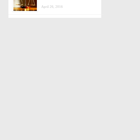
April 26, 2016