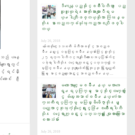
ဒီကေန့ျပည္ခုိင္ၿဖိဳးပါတီဟာ ျပည္
သူလူထုရဲ႔အားကိုးအားထားျပဳရမ
ယ္႕ပါတီျဖစ္တယ္ဆိုတာ ကြၽန္မ
တို႔ နားလည္လက္ခံယုံၾကည္လာၿပီျဖစ္ပါ
တယ္
July 26, 2018
  မႏၲေလးတိုင္းေဒသႀကီး မိတီၴလာခ႐ိုင္ သာစည္ၿ
မိဳ႕နယ္ႏွင့္ ဝမ္းတြင္းၿမိဳ႕နယ္မ်ားတြင္ ဇူလိုင္ 
င်းသည် ယနေ့
၂၅ ရက္က ပါတီဝင္အဆိုျပဳလႊာေပးအပ္ပြဲမ်ားက်င္း
ပခဲ့ရာ ပါတီသို႔ဝင္ေရာက္ျခင္းႏွင့္ပတ္သက္၍ ဝ
ေးရွာတွင်
မ္းတြင္းၿမိဳ႕နယ္ ဘုရားျဖဴေက်းရြာအုပ္စု ရြာရွည္ေက်း
င့် ရင်နှီး
ရြာမွ ေမာင္စည္သူေအာင္ႏွင့္ သာစည္ၿမိဳ႕နယ္ …
င်ဟောင်း ဦး
မဟာေအာင္ေျမၿမိဳ႕နယ္ မဟာအေ
ရွ႕ရပ္ကြက္မွ ေမာင္စုိင္းထက္ေက်ာ္ႏွ
င့္ ခ်မ္းေအးသာစံၿမိဳ႕နယ္ ကံေကာ
က္ႀကီးရပ္ကြက္မွ မယြန္းမီမီေဇာ္တုိ႔မွ ျ
ပည္ေထာင္စုၾကံ့ခုိင္ေရးႏွင့္ဖြံ႕ၿဖိဳးေရးပါတီ
သုိ႔ ဝင္ေရာက္ျခင္းႏွင့္ပတ္သက္၍ ​ေျပာျကားသြား​ေသာ
စကားသံမ်ား
July 26, 2018