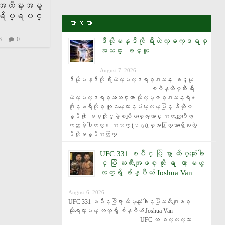
 အထိမ္းအမွ
ရိပ္ရပင္
အားကစား
6
0
ဒီယိုမန္ဒီကို ရီးယဲလ္မက္ဒရစ္
အသင္း ေခၚယူ
August 7, 2026
ဒီယိုမန္ဒီကို ရီးယဲလ္မက္ဒရစ္အသင္း ေခၚယူ 
======================= စပိန္ထိပ္သီး ရီး
ယဲလ္မက္ဒရစ္အသင္းဟာ လိုက္ပ္ဇစ္အသင္းရဲ႕ 
အိုင္ဗရီကိုစ္ လူငယ္ေတာင္ပံၾကယ္ပြင့္ ဒီယိုမ
န္ဒီကို ေခၚယူႏိုင္ခဲ့ၿပီျဖစ္ေၾကာင္း အတည္ျပဳေၾ
ကညာခဲ့ပါတယ္။ အသက္ (၁၉)ႏွစ္အ႐ြယ္သာရွိေသးတဲ့ 
ဒီယိုမန္ဒီအတြက္ …
UFC 331 ၿပိဳင္ ပြဲ မွာ ထိပ္ဆုံးေခါ
င္ ပြဲ ႀကီးအျဖစ္ ထိုး ရ ေတာ့ မယ့္
လက္ရွိ ခ်န္ပီယံ ‌Joshua Van
August 6, 2026
UFC 331 ၿပိဳင္ပြဲမွာ ထိပ္ဆုံးေခါင္ပြဲႀကီးအျဖစ္ 
ထိုးရေတာ့မယ့္ လက္ရွိ ခ်န္ပီယံ ‌Joshua Van 
==================== UFC က စက္တက္ဘာ 