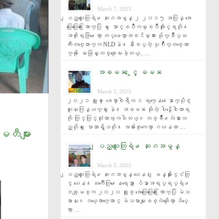
March 7, 2023
ျပည္သူေတြရဲ႕ ဆႏၵအမွန္ ၂ ၂၀၁၅ အလြန္ အေ
ထြေထြေ႐ြးေကာက္ပြဲ မွ ေသာင္ၿပိဳကမ္းၿပိဳအႏိုင္ရလို႔ 
အစိုးရဖြဲ႕ေတာ့ တပ္မေတာ္အၿငိမ္းစား ဗိုလ္ခ်ဳပ္ႀ
ကီးတစ္ေယာက္က NLDနဲ႔ နီးစပ္တဲ့ ပုဂၢိဳလ္တစ္ေယာ
က္ကို ေမးခြန္းတစ္ခုေမးခဲ့တယ္.. …
အဓမၼ ႏွင့္ ဓမၼ
March 3, 2023
၂၀၂၁ ခုႏွစ္ ေဖေဖာ္ဝါရီလ ၁ ရက္ေန႔ေနာက္ပိုင္း 
လူမႈကြန္ယက္မွာ နဲ႔ အဓမၼ ဆိုတဲ့ ပါဠိေဝါဟာရ
ကို တြင္တြင္သုံးလာၾကပါတယ္။ တစ္ခ်ိဳ႕လဲနားလ
ည္လို႔ ေျပာတာရွိသလို႔ အမ်ားစုကေတာ့ ဂဃနဏ …
်မတီများ
ျပည္သူေတြရဲ႕ ဆႏၵအမွန္
March 3, 2023
ျပည္သူေတြရဲ႕ ဆႏၵအမွန္ ယေန႔ ျမန္မာႏိုင္ငံတြ
င္ ယေန႔ ႀကဳံေတြ႕ေနရေသာ ျပႆနာအရပ္ရပ္ရဲ႕ 
ဇစ္ျမစ္က ၂၀၂၀ ခုႏွစ္ အေထြေထြေ႐ြးေကာက္ပြဲ မဲသ
မာမႈ။ ဘယ္ေလာက္ေတာင္ မဲသမာမႈျဖစ္လဲဆိုေတာ့ သိပ္ေ
တာ့ …