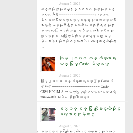
August 7, 2026
တစ္လကို လူတူစက္႐ုပ္ ၁၀၀၀ ထုတ္လုပ္မယ့္ 
မစ္ဆူဘီရွီ ================== ေမာ္ေတာ္ကား
နဲ႔အႀကီးစားစက္မႈလုပ္ငန္းမွာ ဂုဏ္သတင္းႀကီး
မားလွတဲ့ မစ္ဆူဘီရွီကုမၸဏီက အခုဆိုရင္ လူတူ
စက္႐ုပ္ေတြဘက္ကိုလည္း ေျခဦးလွည့္လာပါၿပီ။လူ
တူစက္႐ုပ္ ေဈးကြက္ထဲကိုဝင္လာရာမွာလည္း အင္
နဲ႔အားနဲ႔ဆိုသလိုဝင္လာတာပါ။ ဘာေၾကာင့္လဲဆိုေတာ့ 
…
ယြမ္ ၂၀၀၀ တန္ က်န္းမာေရး
လက္ စြပ္ Casio မိတ္ဆက္
August 6, 2026
ယြမ္ ၂၀၀၀ တန္ က်န္းမာေရးလက္စြပ္ Casio မိ
တ္ဆက္ ======================= Casio 
CRW-H001M-8 က လက္စြပ္ဆိုေပမယ့္ အေသးစားနာရီ 
mini-watch ေလးနဲ႔ ပိုတူပါတယ္။ …
ေခတ္သစ္ စစ္ ပြဲ ကိုေျပာင္းလဲေပးႏိုင္
မယ့္ေမာင္းသူမဲ့ယာဥ္
August 3, 2026
ေခတ္သစ္စစ္ပြဲကိုေျပာင္းလဲေပးႏိုင္မယ့္ေမာင္းသူမဲ့ယာဥ္ 