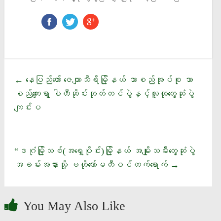
နေပြည်တော် ဇေယျာသီရိမြို့နယ် သာစည်အုပ်စု သာ
←
စည်ကျေးရွာ ပါတီဆိုင်းဘုတ်တင်ပွဲနှင့်လူထုတွေ့ဆုံပွဲ
ကျင်းပ
“ဒဂုံမြို့သစ်(အရှေ့ပိုင်း)မြို့နယ် အမျိုးသမီးတွေ့ဆုံပွဲ
အခမ်းအနားသို့ ဗဟိုကော်မတီဝင်တက်ရောက်
→
You May Also Like