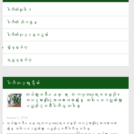
UFC 331 ၿပိဳင္ ပြဲ မွာ ထိပ္ဆုံးေခါင္ ပြဲ ႀကီးအျဖစ္ ထိုး ရ ေတာ့ မယ့္ လက္ရွိ
ပါတီ၏မူ၀ါဒ
ခ်န္ပီယံ ‌Joshua Van
ယြမ္ ၂၀၀၀ တန္ က်န္းမာေရး လက္ စြပ္ Casio မိတ္ဆက္
ပါတီ၏ သႏိၷဌာန္
ႏိုင္ငံေတာ္သမၼတ ထိုင္းႏိုင္ငံသို႔ ေရာက္ရွိ
ပါတီ၏လုပ္ငန္းစဥ္မ်ား
ေလ့က်င့္ေရး ဝတ္စုံ အ တြ က္ ေပါင္ သန္း ၂၀ တန္ စ ပြ န္ဆာ စာခ်ဳပ္ကို မ
န္ယူ ခ်ဳပ္ဆို
ေမွ်ာ္မွန္းခ်က္
ျမန္မာ့လက္ေ႐ြးစင္ အမ်ိဳးသားအသင္းႏွင့္ အမ်ိဳးသမီးအသင္းတို႔ ကြင္း သြင္း ျခ
ရည္မွန္းခ်က္
င္းခတ္ကစားနည္း၌ ေငြ တံဆိပ္ဆုမ်ားအသီးသီး ဆြတ္ခူး
ေလးမ်က္ႏွာၿမိဳ႕နယ္ ေရ ေဘး ကယ္ဆယ္ေရးစခန္းသို႔ အသင့္စားသုံးႏိုင္ေသာအစား
အစာမ်ားႏွင့္ ေဆးဝါးပစၥည္းမ်ားအား ျပည္ခိုင္ၿဖိဳးပါတီမွ လႉဒါန္း
ပါတီလႈပ္ရွားမွဳမ်ား
ေရႀကီးနစ္ျမဳပ္မႈဒဏ္ခံရသည့္ ေက်း႐ြာမ်ားရွိ ျပည္သူမ်ားအား ျပည္ခိုင္ၿဖိဳး
ေလးမ်က္ႏွာၿမိဳ႕နယ္ ေရ ေဘး ကယ္ဆယ္ေရးစခန္းသို႔
ပါတီက ကူညီေထာက္ပံ့
အသင့္စားသုံးႏိုင္ေသာအစားအစာမ်ားႏွင့္ ေဆးဝါးပစၥည္းမ်ားအား ျ
ဒီယိုမန္ဒီကို ရီးယဲလ္မက္ဒရစ္အသင္း ေခၚယူ
ပည္ခိုင္ၿဖိဳးပါတီမွ လႉဒါန္း
August 5, 2026
ေလးမ်က္ႏွာၿမိဳ႕နယ္ ေရေဘးကယ္ဆယ္ေရးစခန္းသို အသင့္စားသုံးႏိုင္ေသာအစားအစာ
မ်ားႏွင့္ ေဆးဝါးပစၥည္းမ်ားအား ျပည္ခိုင္ၿဖိဳးပါတီမွ လႉဒါန္း 