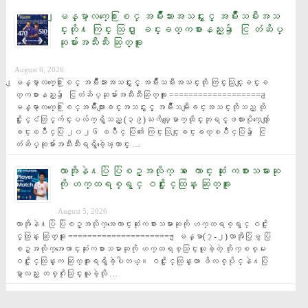
ျမန္မာ့လက္ေ႐ြးစင္ အမ်ိဳးသားအသင္းႏွင့္ အမ်ိဳးသမီးအသ
င္းတို႔ ကြင္း သြင္း ျခင္းခတ္ကစားနည္း၌ ေငြ တံဆိပ္
ဆုမ်ားအသီးသီး ဆြတ္ခူး
August 6, 2026
ျမန္မာ့လက္ေ႐ြးစင္ အမ်ိဳးသားအသင္းႏွင့္ အမ်ိဳးသမီးအသင္းတို ကြင္းသြင္းျခင္းခ
တ္ကစားနည္း၌ ေငြတံဆိပ္ဆုမ်ားအသီးသီးဆြတ္ခူး ==================== ျ
မန္မာ့လက္ေ႐ြးစင္အမ်ိဳးသားျခင္းအသင္းႏွင့္ အမ်ိဳးသမီးျခင္းအသင္းတိုသည္ ထို
င္းႏိုင္ငံတြင္က်င္းပလ်က္ရွိသည့္ (၃၉)ႀကိမ္ေျမာက္ထိုင္းဘုရင့္ဖလားပိုက္ေက်ာ္ျ
ခင္းၿပိဳင္ပြဲ ၂၀၂၆ ၿပိဳင္ ပြဲ၏ ကြင္းသြင္းျခင္းခတ္ၿပိဳင္ပြဲ၌ ေငြ
တံဆိပ္ဆုမ်ားအသီးသီးရရွိခဲ့ေၾကာင္း …
လာအိုနဲ႔ပြဲ ပြဲစဥ္အလိုက္ အ ေကာင္း ဆုံး ကစားသမားဆု
ကို ဟက္ထရစ္ရွင္ ဝင္းႏိုင္ထြန္း ဆြတ္ခူး
August 5, 2026
လာအိုနဲ႔ပြဲ ပြဲစဥ္အလိုက္အေကာင္းဆုံးကစားသမားဆုကို ဟက္ထရစ္ရွင္ ဝင္းႏို
င္ထြန္း ဆြတ္ခူး ====================== ျမန္မာ(၇-၂)လာအိုပြဲမွ ပြဲ
စဥ္အလိုက္အေကာင္းဆုံးကစားသမားဆုကို ဟက္ထရစ္သြင္းယူခဲ့တဲ့ တိုက္စစ္မႉး 
ဝင္းႏိုင္ထြန္းက ဆြတ္ခူးရရွိခဲ့ပါတယ္။ ဝင္းႏိုင္ထြန္းဟာ ဖိလစ္ပိုင္နဲ႔ပြဲ
မွာလည္း တစ္ဂိုးသြင္းယူခဲ့လို …