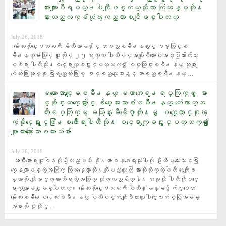
အားထားျပဳရမယ္႕ပါတီျဖစ္တယ္ဆိုတာ ကြၽန္မတို႔
နားလည္လက္ခံယုံၾကည္လာၿပီျဖစ္ပါတယ္
July 26, 2018
  မႏၲေလးတိုင္းေဒသႀကီး မိတီၴလာခ႐ိုင္ သာစည္ၿမိဳ႕နယ္ႏွင့္ ဝမ္းတြင္းၿ
မိဳ႕နယ္မ်ားတြင္ ဇူလိုင္ ၂၅ ရက္က ပါတီဝင္အဆိုျပဳလႊာေပးအပ္ပြဲမ်ားက်င္း
ပခဲ့ရာ ပါတီသို႔ဝင္ေရာက္ျခင္းႏွင့္ပတ္သက္၍ ဝမ္းတြင္းၿမိဳ႕နယ္ ဘုရားျ
ဖဴေက်းရြာအုပ္စု ရြာရွည္ေက်းရြာမွ ေမာင္စည္သူေအာင္ႏွင့္ သာစည္ၿမိဳ႕နယ္ …
မဟာေအာင္ေျမၿမိဳ႕နယ္ မဟာအေရွ႕ရပ္ကြက္မွ ေမာ
င္စုိင္းထက္ေက်ာ္ႏွင့္ ခ်မ္းေအးသာစံၿမိဳ႕နယ္ ကံေကာက္ႀ
ကီးရပ္ကြက္မွ မယြန္းမီမီေဇာ္တုိ႔မွ ျပည္ေထာင္စုၾ
ကံ့ခုိင္ေရးႏွင့္ဖြံ႕ၿဖိဳးေရးပါတီသုိ႔ ဝင္ေရာက္ျခင္းႏွင့္ပတ္သက္၍ ​ေျ
ပာျကားသြား​ေသာစကားသံမ်ား
July 26, 2018
  အမ်ဳိးသားေရးမူဝါဒကိုဦးတည္ၿပီး ဒို႔တာဝန္အေရးသံုးပါးကို ဦးထိပ္ထားေဆာင္ရြ
က္ေနတာျဖစ္တဲ့အတြက္ ကြၽန္ေတာ္တို႔လိုျပည္သူေတြ အားကိုးထိုက္တဲ့ပါတီႀကီးျဖ
စ္တာကို သိျမင္ၾကားသိရတဲ့အတြက္ ယံုၾကည္စိတ္နဲ႔ အခုလို ပါတီကိုဝင္ေ
ရာက္လာျခင္းျဖစ္ပါတယ္​။ မႏၲေလးတိုင္းေဒသႀကီး ပါတီ႐ံုးခန္းမ၌က်င္းပေသာ 
မႏၲေလးၿမိဳ႕ေပၚေလးၿမိဳ႕နယ္ ပါတီဝင္အဆုိျပဳလႊာစုေပါင္းေပးအပ္ပြဲအခမ္း
အနားကုိ ဇူလိုင္ …