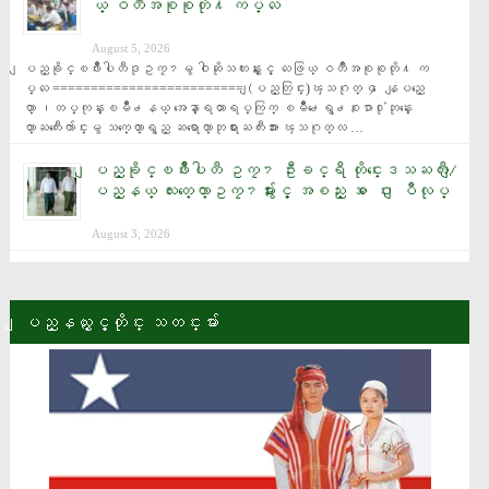
ယ္ ဝတၳဳအစုစုတို႔ ကပ္လႉ
August 5, 2026
ျပည္ခိုင္ၿဖိဳးပါတီဒုဥကၠ႒မွ ဝါဆိုသကၤန္းႏွင့္ လႉဖြယ္ ဝတၳဳအစုစုတို႔ က
ပ္လႉ ========================= (ျပည္တြင္း)ၾသဂုတ္ ၄ ေနျပည္ေ
တာ္ ၊တပ္ကုန္းၿမိဳ႕နယ္ အေနာ္ရထာရပ္ကြက္ ၿမိဳ႕ေရွ႕စႏၵာ႐ုံဘုန္းေ
တာ္ႀကီးေက်ာင္းမွ သက္ေတာ္ရွည္ ဆရာေတာ္ဘုရားႀကီးအား ၾသဂုတ္လ …
ျပည္ခိုင္ၿဖိဳးပါတီ ဥကၠ႒ ဦးခင္ရီ တိုင္းေဒသႀကီး/ျ
ပည္နယ္ လႊတ္ေတာ္ဥကၠ႒မ်ားႏွင့္ အစည္း အ ေဝး ျပဳလုပ္
August 3, 2026
ျပည္နယ္ႏွင့္တိုင္း သတင္းမ်ား