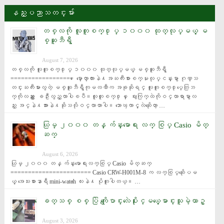
နည္းပညာသတင္းမ်ား
တစ္လကို လူတူစက္႐ုပ္ ၁၀၀၀ ထုတ္လုပ္မယ့္ မ
စ္ဆူဘီရွီ
August 7, 2026
တစ္လကို လူတူစက္႐ုပ္ ၁၀၀၀ ထုတ္လုပ္မယ့္ မစ္ဆူဘီရွီ 
================== ေမာ္ေတာ္ကားနဲ႔အႀကီးစားစက္မႈလုပ္ငန္းမွာ ဂုဏ္သ
တင္းႀကီးမားလွတဲ့ မစ္ဆူဘီရွီကုမၸဏီက အခုဆိုရင္ လူတူစက္႐ုပ္ေတြဘ
က္ကိုလည္း ေျခဦးလွည့္လာပါၿပီ။လူတူစက္႐ုပ္ ေဈးကြက္ထဲကိုဝင္လာရာမွာလ
ည္း အင္နဲ႔အားနဲ႔ဆိုသလိုဝင္လာတာပါ။ ဘာေၾကာင့္လဲဆိုေတာ့ …
ယြမ္ ၂၀၀၀ တန္ က်န္းမာေရး လက္ စြပ္ Casio မိတ္
ဆက္
August 6, 2026
ယြမ္ ၂၀၀၀ တန္ က်န္းမာေရးလက္စြပ္ Casio မိတ္ဆက္ 
======================= Casio CRW-H001M-8 က လက္စြပ္ဆိုေပမ
ယ့္ အေသးစားနာရီ mini-watch ေလးနဲ႔ ပိုတူပါတယ္။ …
ေခတ္သစ္ စစ္ ပြဲ ကိုေျပာင္းလဲေပးႏိုင္မယ့္ေမာင္းသူမဲ့ယာဥ္
August 3, 2026