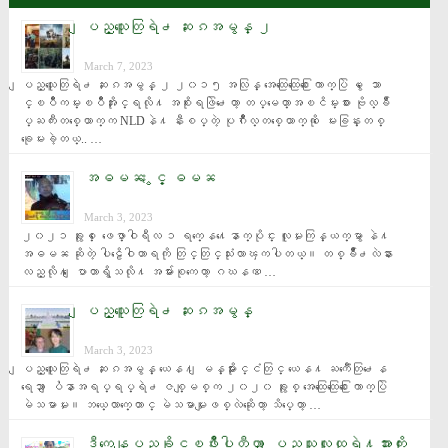
ျပည္သူေတြရဲ႕ ဆႏၵအမွန္ ၂
March 7, 2023
ျပည္သူေတြရဲ႕ ဆႏၵအမွန္ ၂ ၂၀၁၅ အလြန္ အေထြေထြေ႐ြးေကာက္ပြဲ မွ ေသာ
င္ၿပိဳကမ္းၿပိဳအႏိုင္ရလို႔ အစိုးရဖြဲ႕ေတာ့ တပ္မေတာ္အၿငိမ္းစား ဗိုလ္ခ်ဳ
ပ္ႀကီးတစ္ေယာက္က NLDနဲ႔ နီးစပ္တဲ့ ပုဂၢိဳလ္တစ္ေယာက္ကို ေမးခြန္းတစ္
ခုေမးခဲ့တယ္.. …
အဓမၼ ႏွင့္ ဓမၼ
March 3, 2023
၂၀၂၁ ခုႏွစ္ ေဖေဖာ္ဝါရီလ ၁ ရက္ေန႔ေနာက္ပိုင္း လူမႈကြန္ယက္မွာ နဲ႔ 
အဓမၼ ဆိုတဲ့ ပါဠိေဝါဟာရကို တြင္တြင္သုံးလာၾကပါတယ္။ တစ္ခ်ိဳ႕လဲနား
လည္လို႔ ေျပာတာရွိသလို႔ အမ်ားစုကေတာ့ ဂဃနဏ …
ျပည္သူေတြရဲ႕ ဆႏၵအမွန္
March 3, 2023
ျပည္သူေတြရဲ႕ ဆႏၵအမွန္ ယေန႔ ျမန္မာႏိုင္ငံတြင္ ယေန႔ ႀကဳံေတြ႕ေန
ရေသာ ျပႆနာအရပ္ရပ္ရဲ႕ ဇစ္ျမစ္က ၂၀၂၀ ခုႏွစ္ အေထြေထြေ႐ြးေကာက္ပြဲ 
မဲသမာမႈ။ ဘယ္ေလာက္ေတာင္ မဲသမာမႈျဖစ္လဲဆိုေတာ့ သိပ္ေတာ့ …
ဒီကေန့ျပည္ခုိင္ၿဖိဳးပါတီဟာ ျပည္သူလူထုရဲ႔အားကိုး