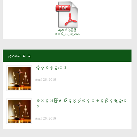
ရွေးကောက်ပွဲကြေငြာ
စာတမ်း_31_10_2025
ဥပေဒေရးရာ
လွ်ပ္စစ္ဥပေဒ
April 26, 2016
အသင္းအဖြဲ႕မ်ားမွတ္ပုံတင္ၿခင္းဆိုင္ရာဥပေ
ဒ
April 26, 2016