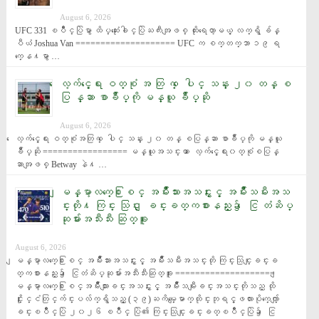
August 6, 2026
UFC 331 ၿပိဳင္ပြဲမွာ ထိပ္ဆုံးေခါင္ပြဲႀကီးအျဖစ္ ထိုးရေတာ့မယ့္ လက္ရွိ ခ်န္
ပီယံ ‌Joshua Van ==================== UFC က စက္တက္ဘာ ၁၉ ရ
က္ေန႔မွာ …
ေလ့က်င့္ေရး ဝတ္စုံ အ တြ က္ ေပါင္ သန္း ၂၀ တန္ စ
ပြ န္ဆာ စာခ်ဳပ္ကို မန္ယူ ခ်ဳပ္ဆို
August 6, 2026
ေလ့က်င့္ေရး ဝတ္စုံအတြက္ ေပါင္ သန္း ၂၀ တန္ စပြန္ဆာ စာခ်ဳပ္ကို မန္ယူ 
ခ်ဳပ္ဆို ================= မန္ယူအသင္းဟာ ေလ့က်င့္ေရး၀တ္စုံစပြန္
ဆာအျဖစ္ Betway နဲ႔ …
ျမန္မာ့လက္ေ႐ြးစင္ အမ်ိဳးသားအသင္းႏွင့္ အမ်ိဳးသမီးအသ
င္းတို႔ ကြင္း သြင္း ျခင္းခတ္ကစားနည္း၌ ေငြ တံဆိပ္
ဆုမ်ားအသီးသီး ဆြတ္ခူး
August 6, 2026
ျမန္မာ့လက္ေ႐ြးစင္ အမ်ိဳးသားအသင္းႏွင့္ အမ်ိဳးသမီးအသင္းတို ကြင္းသြင္းျခင္းခ
တ္ကစားနည္း၌ ေငြတံဆိပ္ဆုမ်ားအသီးသီးဆြတ္ခူး ==================== ျ
မန္မာ့လက္ေ႐ြးစင္အမ်ိဳးသားျခင္းအသင္းႏွင့္ အမ်ိဳးသမီးျခင္းအသင္းတိုသည္ ထို
င္းႏိုင္ငံတြင္က်င္းပလ်က္ရွိသည့္ (၃၉)ႀကိမ္ေျမာက္ထိုင္းဘုရင့္ဖလားပိုက္ေက်ာ္ျ
ခင္းၿပိဳင္ပြဲ ၂၀၂၆ ၿပိဳင္ ပြဲ၏ ကြင္းသြင္းျခင္းခတ္ၿပိဳင္ပြဲ၌ ေငြ