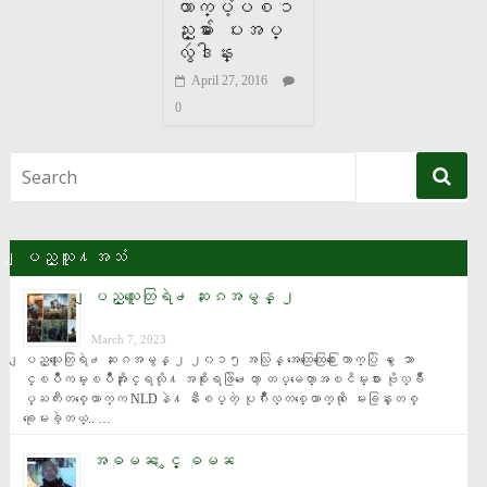
ထာက္ပံ့ပစၥ
ည္းမ်ား ေပးအပ္
လွဴဒါန္း
April 27, 2016
0
ျပည္သူ႔အသံ
ျပည္သူေတြရဲ႕ ဆႏၵအမွန္ ၂
March 7, 2023
ျပည္သူေတြရဲ႕ ဆႏၵအမွန္ ၂ ၂၀၁၅ အလြန္ အေထြေထြေ႐ြးေကာက္ပြဲ မွ ေသာ
င္ၿပိဳကမ္းၿပိဳအႏိုင္ရလို႔ အစိုးရဖြဲ႕ေတာ့ တပ္မေတာ္အၿငိမ္းစား ဗိုလ္ခ်ဳ
ပ္ႀကီးတစ္ေယာက္က NLDနဲ႔ နီးစပ္တဲ့ ပုဂၢိဳလ္တစ္ေယာက္ကို ေမးခြန္းတစ္
ခုေမးခဲ့တယ္.. …
အဓမၼ ႏွင့္ ဓမၼ