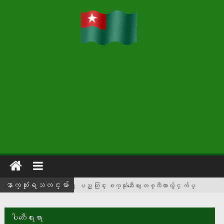
ေနာက္ဆံုးရသတင္းမ်ား
ျပည္ တြင္း စက္သုံးဆီေဈး တစ္လီတာလွ်င္ က်ပ္
၁၇၀ မွ ၂၆၅ အထိ ျမင့္တက္
တစ္လကို လူတူစက္႐ုပ္ ၁၀၀၀ ထုတ္လုပ္မယ့္ မစ္ဆူဘီရွီ
ပါတီေရးရာ