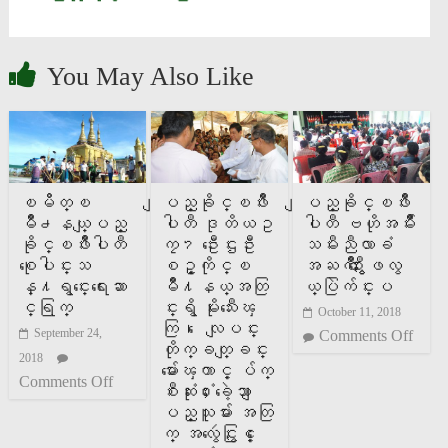
You May Also Like
ၿမိိတ္ၿ
ျပည္ခိုင္ၿဖိဳး
ျပည္ခုိင္ၿဖိဳး
မိဳ႕နယ္ျပည္
ပါတီ ဒုတိယဥ
ပါတီ ဗဟိုအမ်ဳိး
ခုိင္ၿဖိဳးပါတီ
ကၠ႒ ဦးေဌးဦး
သမီးညီလာခံ
စုေပါင္းသ
စဥ့္ကိုင္ၿ
အႀကိဳ ႏွီးေႏွာဖလွ
န္႔ရွင္းေရးေဆာ
မိဳ႔နယ္အတြ
ယ္ပြဲက်င္းပ
င္ရြက္
င္းရွိ မိုးသီးေၾ
October 11, 2018
ကြ၊ ေလျပင္း
September 24,
Comments Off
တိုက္ခတ္ျခင္း
2018
မ်ားေၾကာင့္ ပ်က္
Comments Off
စီးဆံုး႐ံႈးခဲ့ေသာ ျ
ပည္သူမ်ား အတြ
က္ အလွဴေငြႏွင့္ ေ