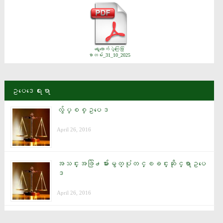
ရွေးကောက်ပွဲကြေငြာ
စာတမ်း_31_10_2025
ဥပေဒေရးရာ
လွ်ပ္စစ္ဥပေဒ
April 26, 2016
အသင္းအဖြဲ႕မ်ားမွတ္ပုံတင္ၿခင္းဆိုင္ရာဥပေ
ဒ
April 26, 2016