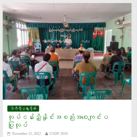
ပါတီလွဳပ္ရွားမွဳမ်ား
လုပ်ငန်းညှိနှိုင်းအစည်းအဝေးကျင်းပ
ပြုလုပ်
November 15, 2022
USDP 2016